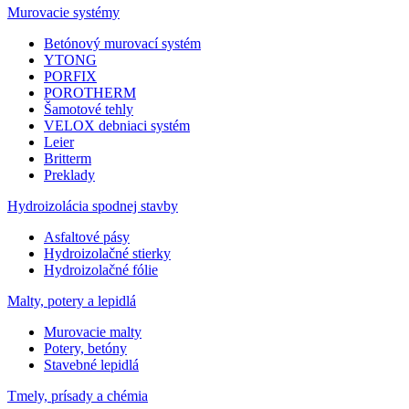
Murovacie systémy
Betónový murovací systém
YTONG
PORFIX
POROTHERM
Šamotové tehly
VELOX debniaci systém
Leier
Britterm
Preklady
Hydroizolácia spodnej stavby
Asfaltové pásy
Hydroizolačné stierky
Hydroizolačné fólie
Malty, potery a lepidlá
Murovacie malty
Potery, betóny
Stavebné lepidlá
Tmely, prísady a chémia