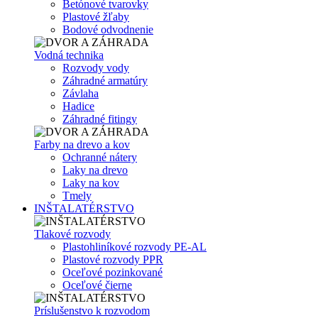
Betónové tvarovky
Plastové žľaby
Bodové odvodnenie
Vodná technika
Rozvody vody
Záhradné armatúry
Závlaha
Hadice
Záhradné fitingy
Farby na drevo a kov
Ochranné nátery
Laky na drevo
Laky na kov
Tmely
INŠTALATÉRSTVO
Tlakové rozvody
Plastohliníkové rozvody PE-AL
Plastové rozvody PPR
Oceľové pozinkované
Oceľové čierne
Príslušenstvo k rozvodom