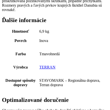
priskrutkovaná pozinkovanými skrutkami, prípadne príchytkami.
Rozmery pravých a ľavých prvkov krajných škridiel Danubia sú
rovnaké.
Ďalšie informácie
Hmotnosť
6,9 kg
Povrch
Inova
Farba
Tmavohnedá
Výrobca
TERRAN
Dostupné spôsoby
STAVOMARK – Regionálna doprava,
dopravy
Terran doprava
Optimalizované doručenie