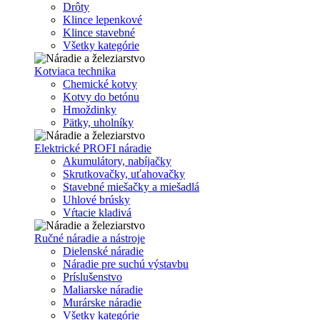
Drôty
Klince lepenkové
Klince stavebné
Všetky kategórie
Kotviaca technika
Chemické kotvy
Kotvy do betónu
Hmoždinky
Pätky, uholníky
Elektrické PROFI náradie
Akumulátory, nabíjačky
Skrutkovačky, uťahovačky
Stavebné miešačky a miešadlá
Uhlové brúsky
Vŕtacie kladivá
Ručné náradie a nástroje
Dielenské náradie
Náradie pre suchú výstavbu
Príslušenstvo
Maliarske náradie
Murárske náradie
Všetky kategórie