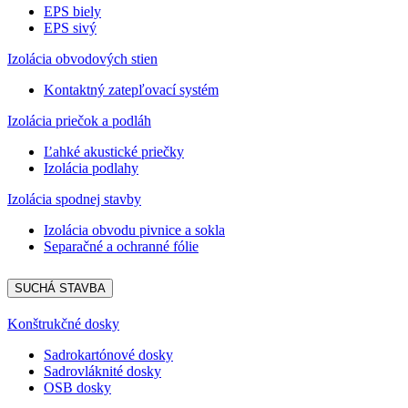
EPS biely
EPS sivý
Izolácia obvodových stien
Kontaktný zatepľovací systém
Izolácia priečok a podláh
Ľahké akustické priečky
Izolácia podlahy
Izolácia spodnej stavby
Izolácia obvodu pivnice a sokla
Separačné a ochranné fólie
SUCHÁ STAVBA
Konštrukčné dosky
Sadrokartónové dosky
Sadrovláknité dosky
OSB dosky