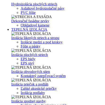
Hydroizolácia plochých striech
Asfaltové hydroizolačné pásy
PVC fólie
Dekoračné fasádne prvky
Obkladové kamene
TEPELNÁ IZOLÁCIA
Izolácia šikmých striech a stropu
Izolácie medzi a pod krokvy
Fólie a pásky
Izolácia plochých striech
EPS biely
EPS sivý
Izolácia obvodových stien
Kontaktný zatepľovací systém
Izolácia priečok a podláh
Ľahké akustické priečky
Izolácia podlahy
Izolácia spodnej stavby