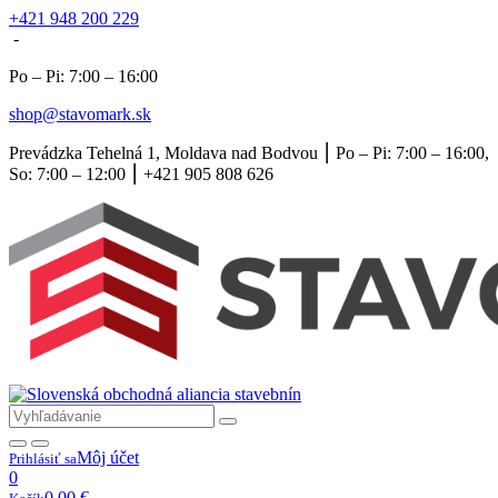
+421 948 200 229
-
Po – Pi: 7:00 – 16:00
shop@stavomark.sk
Prevádzka Tehelná 1, Moldava nad Bodvou ⎮ Po – Pi: 7:00 – 16:00,
So: 7:00 – 12:00 ⎮ +421 905 808 626
Môj účet
Prihlásiť sa
0
0,00
€