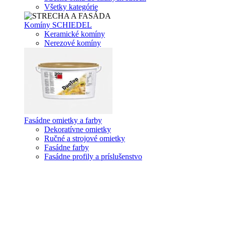
Všetky kategórie
Komíny SCHIEDEL
Keramické komíny
Nerezové komíny
Fasádne omietky a farby
Dekoratívne omietky
Ručné a strojové omietky
Fasádne farby
Fasádne profily a príslušenstvo