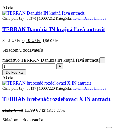
Akcia
Číslo položky: 11370 | 10007212
Kategória:
Terran Danubia Inova
TERRAN Danubia IN krajná ľavá antracit
8,13
€ / ks
6,10
€ / ks
4,96
€ / ks
Skladom u dodávateľa
množstvo TERRAN Danubia IN krajná ľavá antracit
Do košíka
Akcia
Číslo položky: 11437 | 10007220
Kategória:
Terran Danubia Inova
TERRAN hrebenáč rozdeľovací X IN antracit
21,32
€ / ks
15,99
€ / ks
13,00
€ / ks
Skladom u dodávateľa