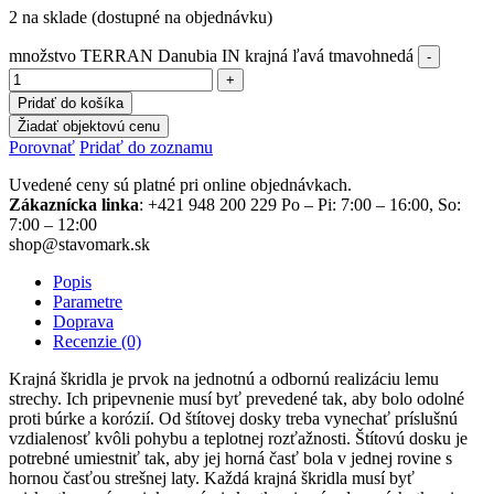
2 na sklade (dostupné na objednávku)
množstvo TERRAN Danubia IN krajná ľavá tmavohnedá
Pridať do košíka
Žiadať objektovú cenu
Porovnať
Pridať do zoznamu
Uvedené ceny sú platné pri online objednávkach.
Zákaznícka linka
: +421 948 200 229 Po – Pi: 7:00 – 16:00, So:
7:00 – 12:00
shop@stavomark.sk
Popis
Parametre
Doprava
Recenzie (0)
Krajná škridla je prvok na jednotnú a odbornú realizáciu lemu
strechy. Ich pripevnenie musí byť prevedené tak, aby bolo odolné
proti búrke a korózií. Od štítovej dosky treba vynechať príslušnú
vzdialenosť kvôli pohybu a teplotnej rozťažnosti. Štítovú dosku je
potrebné umiestniť tak, aby jej horná časť bola v jednej rovine s
hornou časťou strešnej laty. Každá krajná škridla musí byť