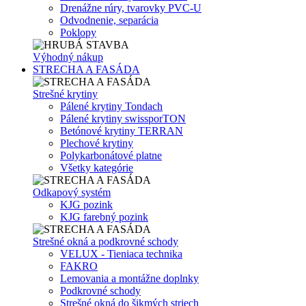
Drenážne rúry, tvarovky PVC-U
Odvodnenie, separácia
Poklopy
Výhodný nákup
STRECHA A FASÁDA
Strešné krytiny
Pálené krytiny Tondach
Pálené krytiny swissporTON
Betónové krytiny TERRAN
Plechové krytiny
Polykarbonátové platne
Všetky kategórie
Odkapový systém
KJG pozink
KJG farebný pozink
Strešné okná a podkrovné schody
VELUX - Tieniaca technika
FAKRO
Lemovania a montážne doplnky
Podkrovné schody
Strešné okná do šikmých striech