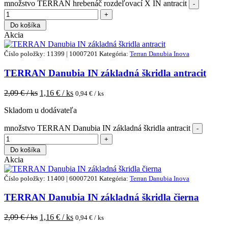
množstvo TERRAN hrebenáč rozdeľovací X IN antracit
Do košíka
Akcia
Číslo položky: 11399 | 10007201
Kategória:
Terran Danubia Inova
TERRAN Danubia IN základná škridla antracit
2,09
€ / ks
1,16
€ / ks
0,94
€ / ks
Skladom u dodávateľa
množstvo TERRAN Danubia IN základná škridla antracit
Do košíka
Akcia
Číslo položky: 11400 | 60007201
Kategória:
Terran Danubia Inova
TERRAN Danubia IN základná škridla čierna
2,09
€ / ks
1,16
€ / ks
0,94
€ / ks