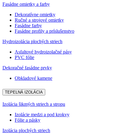
Fasádne omietky a farby
Dekoratívne omietky
Ručné a strojové omietky
Fasádne farby
Fasádne profily a príslušenstvo
Hydroizolácia plochých striech
Asfaltové hydroizolačné pásy
PVC fólie
Dekoračné fasádne prvky
Obkladové kamene
TEPELNÁ IZOLÁCIA
Izolácia šikmých striech a stropu
Izolácie medzi a pod krokvy
Fólie a pásky
Izolácia plochých striech