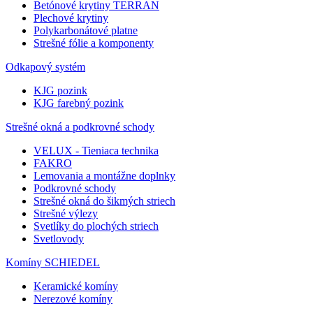
Betónové krytiny TERRAN
Plechové krytiny
Polykarbonátové platne
Strešné fólie a komponenty
Odkapový systém
KJG pozink
KJG farebný pozink
Strešné okná a podkrovné schody
VELUX - Tieniaca technika
FAKRO
Lemovania a montážne doplnky
Podkrovné schody
Strešné okná do šikmých striech
Strešné výlezy
Svetlíky do plochých striech
Svetlovody
Komíny SCHIEDEL
Keramické komíny
Nerezové komíny