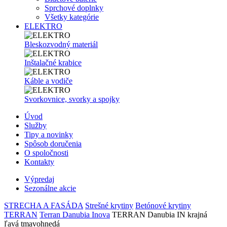
Sprchové doplnky
Všetky kategórie
ELEKTRO
Bleskozvodný materiál
Inštalačné krabice
Káble a vodiče
Svorkovnice, svorky a spojky
Úvod
Služby
Tipy a novinky
Spôsob doručenia
O spoločnosti
Kontakty
Výpredaj
Sezonálne akcie
STRECHA A FASÁDA
Strešné krytiny
Betónové krytiny
TERRAN
Terran Danubia Inova
TERRAN Danubia IN krajná
ľavá tmavohnedá