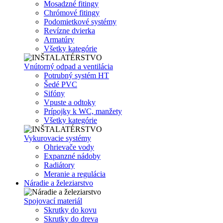
Mosadzné fitingy
Chrómové fitingy
Podomietkové systémy
Revízne dvierka
Armatúry
Všetky kategórie
Vnútorný odpad a ventilácia
Potrubný systém HT
Šedé PVC
Sifóny
Vpuste a odtoky
Prípojky k WC, manžety
Všetky kategórie
Vykurovacie systémy
Ohrievače vody
Expanzné nádoby
Radiátory
Meranie a regulácia
Náradie a železiarstvo
Spojovací materiál
Skrutky do kovu
Skrutky do dreva