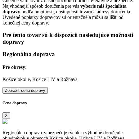
Chceme vám tovar z nášho obchodu doručiť efektívne a bezpečne.
Najvhodnejší spôsob doručenia pre vás
vyberie náš špecialista
dopravy
podľa hmotnosti, dostupnosti tovaru a adresy doručenia.
Uvedené poplatky dopravcov sú orientačné a môžu sa líšiť od
konečnej ceny dopravy.
Pre tento tovar sú k dispozícii nasledujúce možnosti
dopravy
Regionálna doprava
Pre okresy:
Košice-okolie, Košice I-IV a Rožňava
Zobraziť cenu dopravy
Cena dopravy
X
Regionálna doprava zabezpečuje rýchle a výhodné doručenie
objednávok v okresoch Košice-okolie, Košice I-IV a Rožňava.