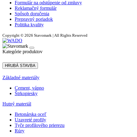
Formulár na odstúpenie od zmluvy
Reklamačný formulár
Spôsob doručenia
Prepravný poriadok
Politika kvality
Copyright © 2026 Stavomark | All Rights Reserved
Kategórie produktov
HRUBÁ STAVBA
Základné materiály
Cement, vápno
Štrkopiesky
Hutný materiál
Betonárska oceľ
Uzavreté profily
Tyče profilového prierezu
Rúry