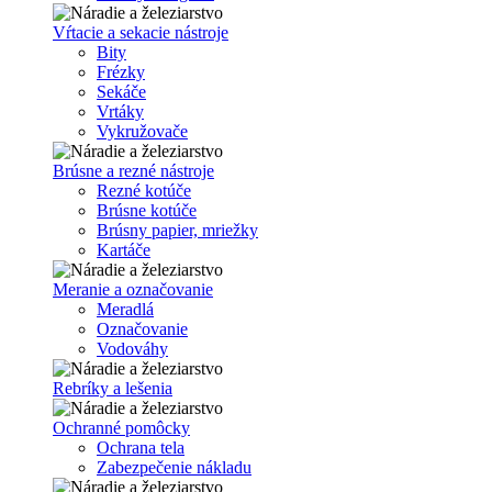
Vŕtacie a sekacie nástroje
Bity
Frézky
Sekáče
Vrtáky
Vykružovače
Brúsne a rezné nástroje
Rezné kotúče
Brúsne kotúče
Brúsny papier, mriežky
Kartáče
Meranie a označovanie
Meradlá
Označovanie
Vodováhy
Rebríky a lešenia
Ochranné pomôcky
Ochrana tela
Zabezpečenie nákladu