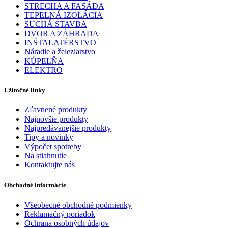
STRECHA A FASÁDA
TEPELNÁ IZOLÁCIA
SUCHÁ STAVBA
DVOR A ZÁHRADA
INŠTALATÉRSTVO
Náradie a železiarstvo
KÚPEĽŇA
ELEKTRO
Užitočné linky
Zľavnené produkty
Najnovšie produkty
Najpredávanejšie produkty
Tipy a novinky
Výpočet spotreby
Na stiahnutie
Kontaktujte nás
Obchodné informácie
Všeobecné obchodné podmienky
Reklamačný poriadok
Ochrana osobných údajov