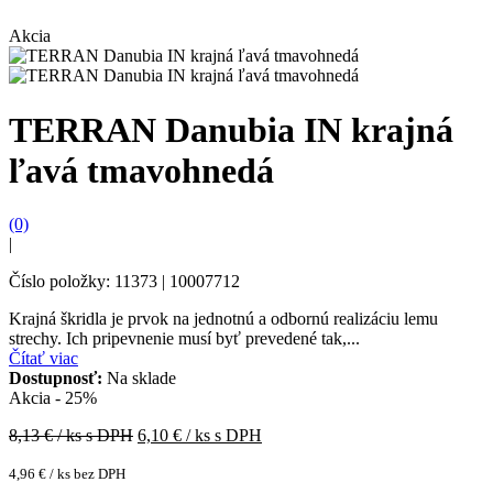
Akcia
TERRAN Danubia IN krajná
ľavá tmavohnedá
(0)
|
Číslo položky: 11373 | 10007712
Krajná škridla je prvok na jednotnú a odbornú realizáciu lemu
strechy. Ich pripevnenie musí byť prevedené tak,...
Čítať viac
Dostupnosť:
Na sklade
Akcia - 25%
8,13
€ / ks s DPH
6,10
€ / ks s DPH
4,96
€
/ ks bez DPH