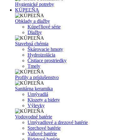
Hygienické potreby
KÚPEĽŇA
Obklady a dlažby
Kúpeľňové série
Dlažby
Stavebná chémia
Škárovacie hmoty
Hydroizolácia
Čistiace prostriedky
Tmely
Profily a príslušenstvo
Sanitárna keramika
Umývadlá
Klozety a bidety
Výlevky
Vodovodné batérie
Umývadlové a drezové batérie
Sprchové batérie
Vaňové batérie
Bidetové batérie