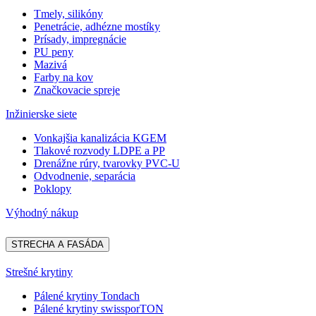
Tmely, silikóny
Penetrácie, adhézne mostíky
Prísady, impregnácie
PU peny
Mazivá
Farby na kov
Značkovacie spreje
Inžinierske siete
Vonkajšia kanalizácia KGEM
Tlakové rozvody LDPE a PP
Drenážne rúry, tvarovky PVC-U
Odvodnenie, separácia
Poklopy
Výhodný nákup
STRECHA A FASÁDA
Strešné krytiny
Pálené krytiny Tondach
Pálené krytiny swissporTON