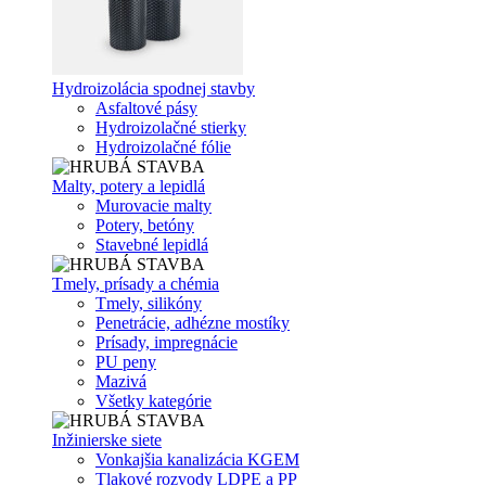
Hydroizolácia spodnej stavby
Asfaltové pásy
Hydroizolačné stierky
Hydroizolačné fólie
Malty, potery a lepidlá
Murovacie malty
Potery, betóny
Stavebné lepidlá
Tmely, prísady a chémia
Tmely, silikóny
Penetrácie, adhézne mostíky
Prísady, impregnácie
PU peny
Mazivá
Všetky kategórie
Inžinierske siete
Vonkajšia kanalizácia KGEM
Tlakové rozvody LDPE a PP