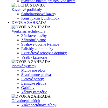
Stavebné puzdrá pre posuvné dvere
Kazetové podhľady
Sadrokartónové kazety
Konštrukcia Quick-Lock
DVOR A ZÁHRADA
Vonkajšia architektúra
Zámkové dlažby
Záhradné platne
Svahové oporné tvárnice
Palisády a obrubníky
Exteriérové schody a doplnky
Všetky kategórie
Plotové systémy
Murované ploty
Štvorhranné pletivá
Plotové panely
Lesnícke pletivá
Gabióny
Všetky kategórie
Odvodnenie plôch
Vláknobetónové žľaby