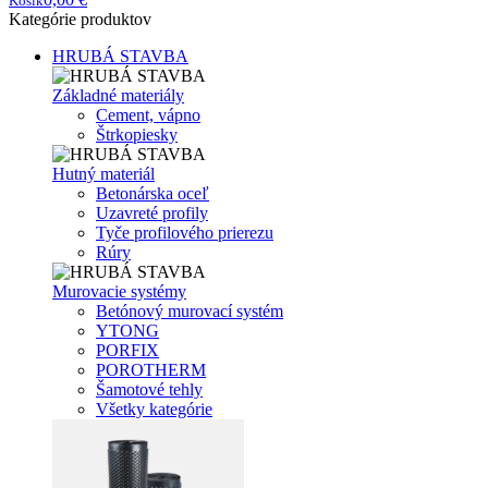
Košík
Kategórie produktov
HRUBÁ STAVBA
Základné materiály
Cement, vápno
Štrkopiesky
Hutný materiál
Betonárska oceľ
Uzavreté profily
Tyče profilového prierezu
Rúry
Murovacie systémy
Betónový murovací systém
YTONG
PORFIX
POROTHERM
Šamotové tehly
Všetky kategórie