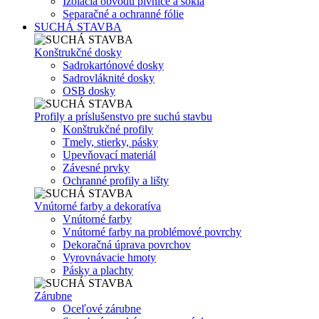
Izolácia obvodu pivnice a sokla
Separačné a ochranné fólie
SUCHÁ STAVBA
Konštrukčné dosky
Sadrokartónové dosky
Sadrovláknité dosky
OSB dosky
Profily a príslušenstvo pre suchú stavbu
Konštrukčné profily
Tmely, stierky, pásky
Upevňovací materiál
Závesné prvky
Ochranné profily a lišty
Vnútorné farby a dekoratíva
Vnútorné farby
Vnútorné farby na problémové povrchy
Dekoračná úprava povrchov
Vyrovnávacie hmoty
Pásky a plachty
Zárubne
Oceľové zárubne