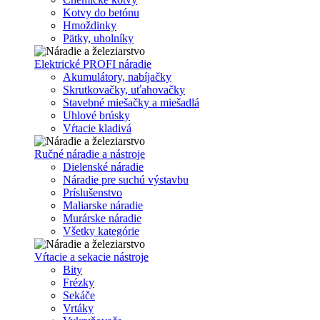
Kotvy do betónu
Hmoždinky
Pätky, uholníky
Elektrické PROFI náradie
Akumulátory, nabíjačky
Skrutkovačky, uťahovačky
Stavebné miešačky a miešadlá
Uhlové brúsky
Vŕtacie kladivá
Ručné náradie a nástroje
Dielenské náradie
Náradie pre suchú výstavbu
Príslušenstvo
Maliarske náradie
Murárske náradie
Všetky kategórie
Vŕtacie a sekacie nástroje
Bity
Frézky
Sekáče
Vrtáky