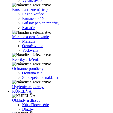
Vykružovače
Brúsne a rezné nástroje
Rezné kotúče
Brúsne kotúče
Brúsny papier, mriežky
Kartáče
Meranie a označovanie
Meradlá
Označovanie
Vodováhy
Rebríky a lešenia
Ochranné pomôcky
Ochrana tela
Zabezpečenie nákladu
Hygienické potreby
KÚPEĽŇA
Obklady a dlažby
Kúpeľňové série
Dlažby