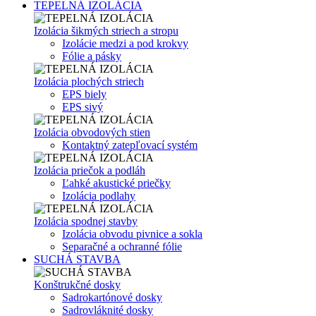
TEPELNÁ IZOLÁCIA
Izolácia šikmých striech a stropu
Izolácie medzi a pod krokvy
Fólie a pásky
Izolácia plochých striech
EPS biely
EPS sivý
Izolácia obvodových stien
Kontaktný zatepľovací systém
Izolácia priečok a podláh
Ľahké akustické priečky
Izolácia podlahy
Izolácia spodnej stavby
Izolácia obvodu pivnice a sokla
Separačné a ochranné fólie
SUCHÁ STAVBA
Konštrukčné dosky
Sadrokartónové dosky
Sadrovláknité dosky