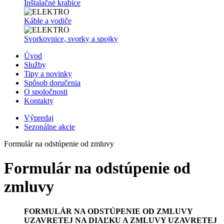
Inštalačné krabice
Káble a vodiče
Svorkovnice, svorky a spojky
Úvod
Služby
Tipy a novinky
Spôsob doručenia
O spoločnosti
Kontakty
Výpredaj
Sezonálne akcie
Formulár na odstúpenie od zmluvy
Formulár na odstúpenie od
zmluvy
FORMULÁR NA ODSTÚPENIE OD ZMLUVY
UZAVRETEJ NA DIAĽKU A ZMLUVY UZAVRETEJ