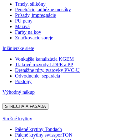
Tmely, silikóny
Penetrácie, adhézne mostíky
Prísady, impregnácie
PU peny
Mazivá
Farby na kov
Značkovacie spreje
Inžinierske siete
Vonkajšia kanalizácia KGEM
Tlakové rozvody LDPE a PP
Drenážne rúry, tvarovky PVC-U
Odvodnenie, separácia
Poklopy
Výhodný nákup
STRECHA A FASÁDA
Strešné krytiny
Pálené krytiny Tondach
Pálené krytiny swissporTON