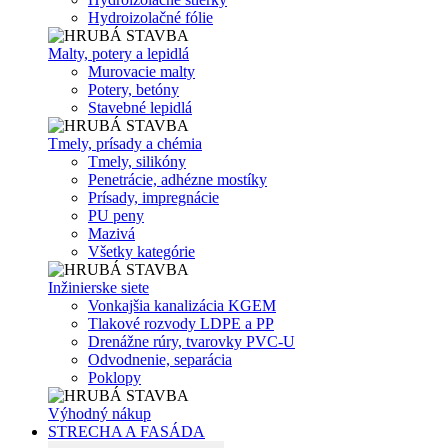
Hydroizolačné fólie
Malty, potery a lepidlá
Murovacie malty
Potery, betóny
Stavebné lepidlá
Tmely, prísady a chémia
Tmely, silikóny
Penetrácie, adhézne mostíky
Prísady, impregnácie
PU peny
Mazivá
Všetky kategórie
Inžinierske siete
Vonkajšia kanalizácia KGEM
Tlakové rozvody LDPE a PP
Drenážne rúry, tvarovky PVC-U
Odvodnenie, separácia
Poklopy
Výhodný nákup
STRECHA A FASÁDA