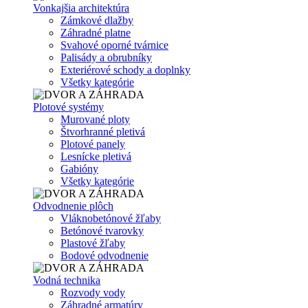
Vonkajšia architektúra
Zámkové dlažby
Záhradné platne
Svahové oporné tvárnice
Palisády a obrubníky
Exteriérové schody a doplnky
Všetky kategórie
Plotové systémy
Murované ploty
Štvorhranné pletivá
Plotové panely
Lesnícke pletivá
Gabióny
Všetky kategórie
Odvodnenie plôch
Vláknobetónové žľaby
Betónové tvarovky
Plastové žľaby
Bodové odvodnenie
Vodná technika
Rozvody vody
Záhradné armatúry