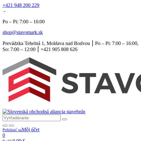
+421 948 200 229
-
Po – Pi: 7:00 – 16:00
shop@stavomark.sk
Prevádzka Tehelná 1, Moldava nad Bodvou ⎮ Po – Pi: 7:00 – 16:00,
So: 7:00 – 12:00 ⎮ +421 905 808 626
Môj účet
Prihlásiť sa
0
0,00
€