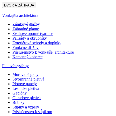
DVOR A ZÁHRADA
Vonkajšia architektúra
Zámkové dlažby
Záhradné platne
Svahové oporné tvárnice
Palisády a obrubníky
Exteriérové schody a doplnky
Funkčné dlažby
Príslušenstvo k vonkajšej architektúre
Kamenný koberec
Plotové systémy
Murované ploty
Štvorhranné pletivá
Plotové panely
Lesnícke pletivá
Gabióny
Ohradové pletivá
Bránky
Stĺpiky a vzpery
Príslušenstvo k stĺpikom