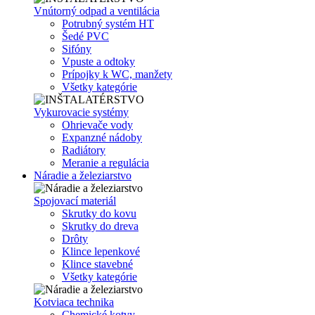
Vnútorný odpad a ventilácia
Potrubný systém HT
Šedé PVC
Sifóny
Vpuste a odtoky
Prípojky k WC, manžety
Všetky kategórie
Vykurovacie systémy
Ohrievače vody
Expanzné nádoby
Radiátory
Meranie a regulácia
Náradie a železiarstvo
Spojovací materiál
Skrutky do kovu
Skrutky do dreva
Drôty
Klince lepenkové
Klince stavebné
Všetky kategórie
Kotviaca technika
Chemické kotvy