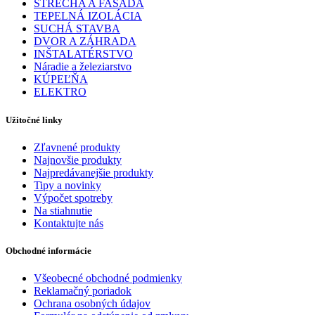
STRECHA A FASÁDA
TEPELNÁ IZOLÁCIA
SUCHÁ STAVBA
DVOR A ZÁHRADA
INŠTALATÉRSTVO
Náradie a železiarstvo
KÚPEĽŇA
ELEKTRO
Užitočné linky
Zľavnené produkty
Najnovšie produkty
Najpredávanejšie produkty
Tipy a novinky
Výpočet spotreby
Na stiahnutie
Kontaktujte nás
Obchodné informácie
Všeobecné obchodné podmienky
Reklamačný poriadok
Ochrana osobných údajov