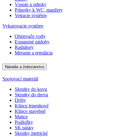
Vpuste a odtoky
Prípojky k WC, manžety
Vetracie systémy
Vykurovacie systémy
Ohrievače vody
Expanzné nádoby
Radiátory
Meranie a regulácia
Náradie a železiarstvo
Spojovací materiál
Skrutky do kovu
Skrutky do dreva
Drôty
Klince lepenkové
Klince stavebné
Matice
Podložky
SK pásky
Skrutky metrické