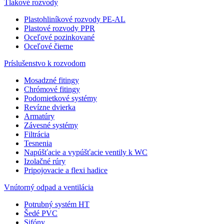
Tlakové rozvody
Plastohliníkové rozvody PE-AL
Plastové rozvody PPR
Oceľové pozinkované
Oceľové čierne
Príslušenstvo k rozvodom
Mosadzné fitingy
Chrómové fitingy
Podomietkové systémy
Revízne dvierka
Armatúry
Závesné systémy
Filtrácia
Tesnenia
Napúšťacie a vypúšťacie ventily k WC
Izolačné rúry
Pripojovacie a flexi hadice
Vnútorný odpad a ventilácia
Potrubný systém HT
Šedé PVC
Sifóny