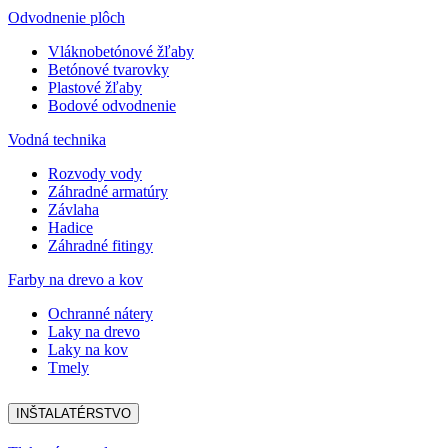
Odvodnenie plôch
Vláknobetónové žľaby
Betónové tvarovky
Plastové žľaby
Bodové odvodnenie
Vodná technika
Rozvody vody
Záhradné armatúry
Závlaha
Hadice
Záhradné fitingy
Farby na drevo a kov
Ochranné nátery
Laky na drevo
Laky na kov
Tmely
INŠTALATÉRSTVO