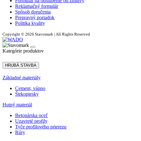
Formulár na odstúpenie od zmluvy
Reklamačný formulár
Spôsob doručenia
Prepravný poriadok
Politika kvality
Copyright © 2026 Stavomark | All Rights Reserved
Kategórie produktov
HRUBÁ STAVBA
Základné materiály
Cement, vápno
Štrkopiesky
Hutný materiál
Betonárska oceľ
Uzavreté profily
Tyče profilového prierezu
Rúry