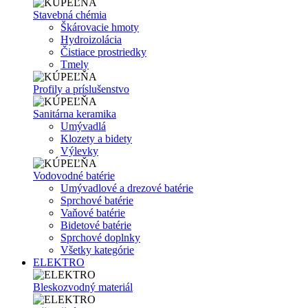
Stavebná chémia
Škárovacie hmoty
Hydroizolácia
Čistiace prostriedky
Tmely
Profily a príslušenstvo
Sanitárna keramika
Umývadlá
Klozety a bidety
Výlevky
Vodovodné batérie
Umývadlové a drezové batérie
Sprchové batérie
Vaňové batérie
Bidetové batérie
Sprchové doplnky
Všetky kategórie
ELEKTRO
Bleskozvodný materiál