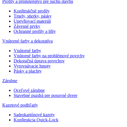
Profily a príslušenstvo pre suchú stavbu
Konštrukčné profily
Tmely, stierky, pásky
Upevňovací materiál
Závesné prvky
Ochranné profily a lišty
Vnútorné farby a dekoratíva
Vnútorné farby
Vnútorné farby na problémové povrchy
Dekoračná úprava povrchov
Vyrovnávacie hmoty
Pásky a plachty
Zárubne
Oceľové zárubne
Stavebné puzdrá pre posuvné dvere
Kazetové podhľady
Sadrokartónové kazety
Konštrukcia Quick-Lock