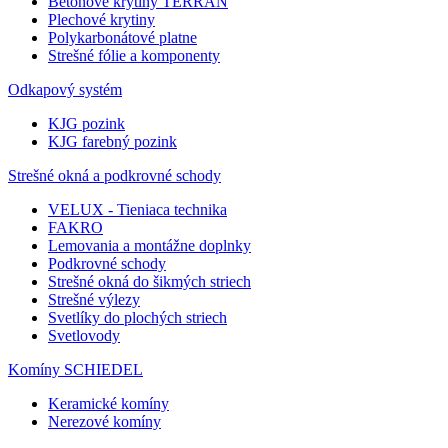
Betónové krytiny TERRAN
Plechové krytiny
Polykarbonátové platne
Strešné fólie a komponenty
Odkapový systém
KJG pozink
KJG farebný pozink
Strešné okná a podkrovné schody
VELUX - Tieniaca technika
FAKRO
Lemovania a montážne doplnky
Podkrovné schody
Strešné okná do šikmých striech
Strešné výlezy
Svetlíky do plochých striech
Svetlovody
Komíny SCHIEDEL
Keramické komíny
Nerezové komíny