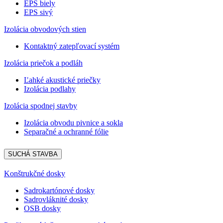
EPS biely
EPS sivý
Izolácia obvodových stien
Kontaktný zatepľovací systém
Izolácia priečok a podláh
Ľahké akustické priečky
Izolácia podlahy
Izolácia spodnej stavby
Izolácia obvodu pivnice a sokla
Separačné a ochranné fólie
SUCHÁ STAVBA
Konštrukčné dosky
Sadrokartónové dosky
Sadrovláknité dosky
OSB dosky