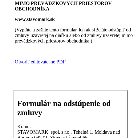
MIMO PREVÁDZKOVÝCH PRIESTOROV
OBCHODNÍKA
www.stavomark.sk
(Vyplňte a zašlite tento formulár, len ak si želáte odstúpiť od
zmluvy uzavretej na diaľku alebo od zmluvy uzavretej mimo
prevádzkových priestorov obchodníka.)
Otvoriť editovateľné PDF
Formulár na odstúpenie od
zmluvy
Komu:
STAVOMARK, spol. s r.o., Tehelná 1, Moldava nad
Bodvou 045 01, Slovenská republika