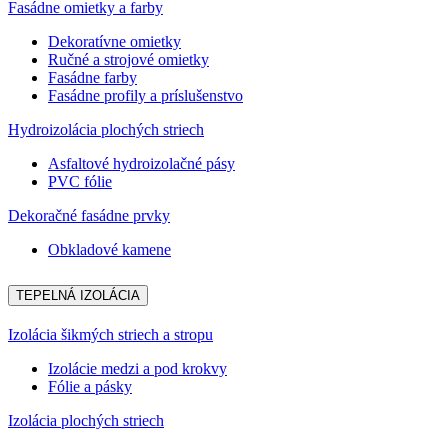
Fasádne omietky a farby
Dekoratívne omietky
Ručné a strojové omietky
Fasádne farby
Fasádne profily a príslušenstvo
Hydroizolácia plochých striech
Asfaltové hydroizolačné pásy
PVC fólie
Dekoračné fasádne prvky
Obkladové kamene
TEPELNÁ IZOLÁCIA
Izolácia šikmých striech a stropu
Izolácie medzi a pod krokvy
Fólie a pásky
Izolácia plochých striech