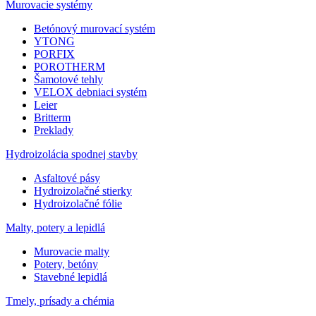
Murovacie systémy
Betónový murovací systém
YTONG
PORFIX
POROTHERM
Šamotové tehly
VELOX debniaci systém
Leier
Britterm
Preklady
Hydroizolácia spodnej stavby
Asfaltové pásy
Hydroizolačné stierky
Hydroizolačné fólie
Malty, potery a lepidlá
Murovacie malty
Potery, betóny
Stavebné lepidlá
Tmely, prísady a chémia