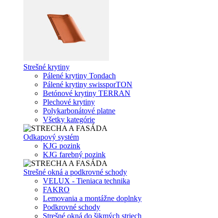
Strešné krytiny
Pálené krytiny Tondach
Pálené krytiny swissporTON
Betónové krytiny TERRAN
Plechové krytiny
Polykarbonátové platne
Všetky kategórie
Odkapový systém
KJG pozink
KJG farebný pozink
Strešné okná a podkrovné schody
VELUX - Tieniaca technika
FAKRO
Lemovania a montážne doplnky
Podkrovné schody
Strešné okná do šikmých striech