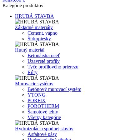
Košík
Kategórie produktov
HRUBÁ STAVBA
Základné materiály
Cement, vápno
Štrkopiesky
Hutný materiál
Betonárska oceľ
Uzavreté profily
Tyče profilového prierezu
Rúry
Murovacie systémy
Betónový murovací systém
YTONG
PORFIX
POROTHERM
Šamotové tehly
Všetky kategórie
Hydroizolácia spodnej stavby
Asfaltové pásy
Hydroizolačné stierky