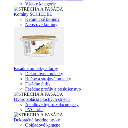
Všetky kategórie
Komíny SCHIEDEL
Keramické komíny
Nerezové komíny
Fasádne omietky a farby
Dekoratívne omietky
Ručné a strojové omietky
Fasádne farby
Fasádne profily a príslušenstvo
Hydroizolácia plochých striech
Asfaltové hydroizolačné pásy
PVC fólie
Dekoračné fasádne prvky
Obkladové kamene