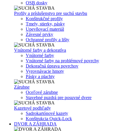
OSB dosky
Profily a príslušenstvo pre suchú stavbu
Konštrukčné profily
Tmely, stierky, pásky
Upevňovací materiál
Závesné prvky
Ochranné profily a lišty
Vnútorné farby a dekoratíva
Vnútorné farby
Vnútorné farby na problémové povrchy
Dekoračná úprava povrchov
Vyrovnávacie hmoty
Pásky a plachty
Zárubne
Oceľové zárubne
Stavebné puzdrá pre posuvné dvere
Kazetové podhľady
Sadrokartónové kazety
Konštrukcia Quick-Lock
DVOR A ZÁHRADA