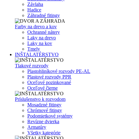
Závlaha
Hadice
Záhradné fitingy
Farby na drevo a kov
Ochranné nátery
Laky na drevo
Laky na kov
Tmely
INŠTALATÉRSTVO
Tlakové rozvody
Plastohliníkové rozvody PE-AL
Plastové rozvody PPR
Oceľové pozinkované
Oceľové čierne
Príslušenstvo k rozvodom
Mosadzné fitingy
Chrómové fitingy
Podomietkové systémy
Revízne dvierka
Armatúry
Všetky kategórie