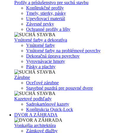
Profily a príslušenstvo pre suchú stavbu
Konštrukčné profily
Tmely, stierky, pásky
Upevňovací materiál
Závesné prvky
Ochranné profily a lišty
Vnútorné farby a dekoratíva
Vnútorné farby
Vnútorné farby na problémové povrchy
Dekoračná úprava povrchov
Vyrovnávacie hmoty
Pásky a plachty
Zárubne
Oceľové zárubne
Stavebné puzdrá pre posuvné dvere
Kazetové podhľady
Sadrokartónové kazety
Konštrukcia Quick-Lock
DVOR A ZÁHRADA
Vonkajšia architektúra
Zámkové dlažby