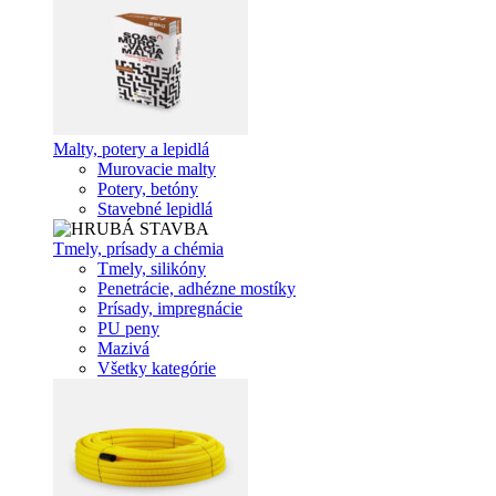
Malty, potery a lepidlá
Murovacie malty
Potery, betóny
Stavebné lepidlá
Tmely, prísady a chémia
Tmely, silikóny
Penetrácie, adhézne mostíky
Prísady, impregnácie
PU peny
Mazivá
Všetky kategórie