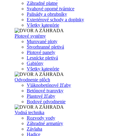
Záhradné platne
Svahové oporné tvárnice
Palisády a obrubníky
Exteriérové schody a doplnky
Všetky kategórie
Plotové systémy
Murované ploty
Štvorhranné pletivá
Plotové panely
Lesnícke pletivá
Gabióny
Všetky kategórie
Odvodnenie plôch
Vláknobetónové žľaby
Betónové tvarovky
Plastové žľaby
Bodové odvodnenie
Vodná technika
Rozvody vody
Záhradné armatúry
Závlaha
Hadice