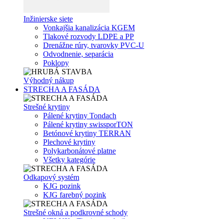
Inžinierske siete
Vonkajšia kanalizácia KGEM
Tlakové rozvody LDPE a PP
Drenážne rúry, tvarovky PVC-U
Odvodnenie, separácia
Poklopy
Výhodný nákup
STRECHA A FASÁDA
Strešné krytiny
Pálené krytiny Tondach
Pálené krytiny swissporTON
Betónové krytiny TERRAN
Plechové krytiny
Polykarbonátové platne
Všetky kategórie
Odkapový systém
KJG pozink
KJG farebný pozink
Strešné okná a podkrovné schody