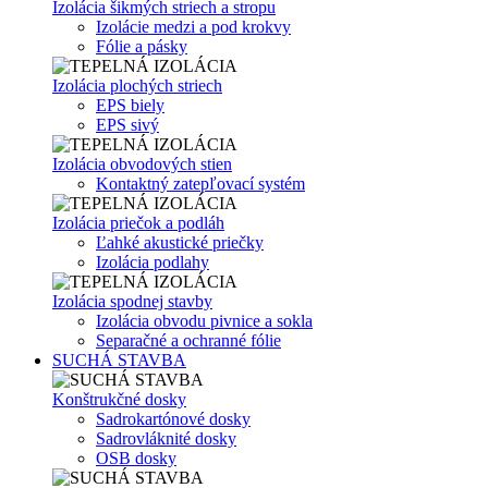
Izolácia šikmých striech a stropu
Izolácie medzi a pod krokvy
Fólie a pásky
Izolácia plochých striech
EPS biely
EPS sivý
Izolácia obvodových stien
Kontaktný zatepľovací systém
Izolácia priečok a podláh
Ľahké akustické priečky
Izolácia podlahy
Izolácia spodnej stavby
Izolácia obvodu pivnice a sokla
Separačné a ochranné fólie
SUCHÁ STAVBA
Konštrukčné dosky
Sadrokartónové dosky
Sadrovláknité dosky
OSB dosky