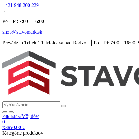
+421 948 200 229
-
Po – Pi: 7:00 – 16:00
shop@stavomark.sk
Prevádzka Tehelná 1, Moldava nad Bodvou ⎮ Po – Pi: 7:00 – 16:00, 
Môj účet
Prihlásiť sa
0
0,00
€
Košík
Kategórie produktov