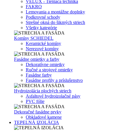
VELUX - Tieniaca technika
FAKRO
Lemovania a montážne doplnky
Podkrovné schody
Strešné okná do šikmých striech
Všetky kategórie
Komíny SCHIEDEL
Keramické komíny
Nerezové komíny
Fasádne omietky a farby
Dekoratívne omietky
Ručné a strojové omietky
Fasádne farby
Fasádne profily a príslušenstvo
Hydroizolácia plochých striech
Asfaltové hydroizolačné pásy
PVC fólie
Dekoračné fasádne prvky
Obkladové kamene
TEPELNÁ IZOLÁCIA