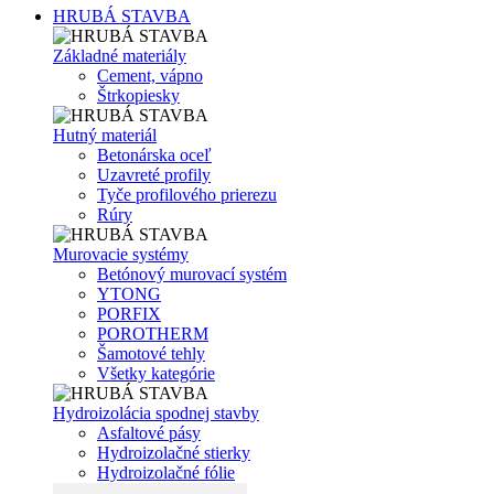
HRUBÁ STAVBA
Základné materiály
Cement, vápno
Štrkopiesky
Hutný materiál
Betonárska oceľ
Uzavreté profily
Tyče profilového prierezu
Rúry
Murovacie systémy
Betónový murovací systém
YTONG
PORFIX
POROTHERM
Šamotové tehly
Všetky kategórie
Hydroizolácia spodnej stavby
Asfaltové pásy
Hydroizolačné stierky
Hydroizolačné fólie