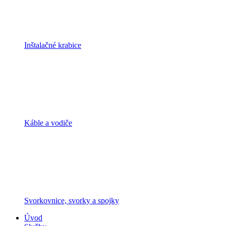
Inštalačné krabice
Káble a vodiče
Svorkovnice, svorky a spojky
Úvod