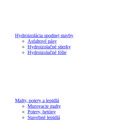
Hydroizolácia spodnej stavby
Asfaltové pásy
Hydroizolačné stierky
Hydroizolačné fólie
Malty, potery a lepidlá
Murovacie malty
Potery, betóny
Stavebné lepidlá