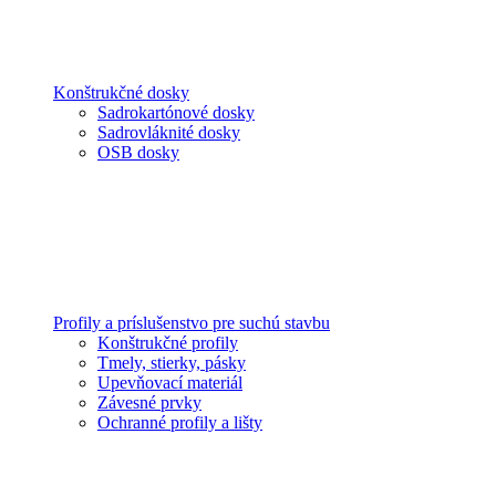
Konštrukčné dosky
Sadrokartónové dosky
Sadrovláknité dosky
OSB dosky
Profily a príslušenstvo pre suchú stavbu
Konštrukčné profily
Tmely, stierky, pásky
Upevňovací materiál
Závesné prvky
Ochranné profily a lišty