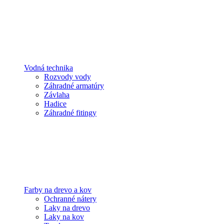
Vodná technika
Rozvody vody
Záhradné armatúry
Závlaha
Hadice
Záhradné fitingy
Farby na drevo a kov
Ochranné nátery
Laky na drevo
Laky na kov