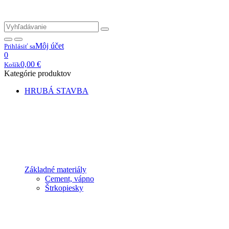
Môj účet
Prihlásiť sa
0
0,00
€
Košík
Kategórie produktov
HRUBÁ STAVBA
Základné materiály
Cement, vápno
Štrkopiesky