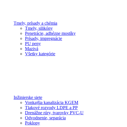
Tmely, prísady a chémia
Tmely, silikóny
Penetrácie, adhézne mostíky
Prísady, impregnácie
PU peny
Mazivá
Všetky kategórie
Inžinierske siete
Vonkajšia kanalizácia KGEM
Tlakové rozvody LDPE a PP
Drenážne rúry, tvarovky PVC-U
Odvodnenie, separácia
Poklopy