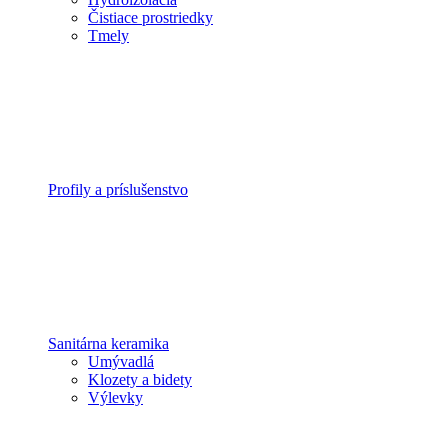
Čistiace prostriedky
Tmely
Profily a príslušenstvo
Sanitárna keramika
Umývadlá
Klozety a bidety
Výlevky