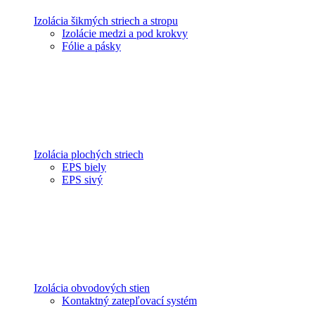
Izolácia šikmých striech a stropu
Izolácie medzi a pod krokvy
Fólie a pásky
Izolácia plochých striech
EPS biely
EPS sivý
Izolácia obvodových stien
Kontaktný zatepľovací systém