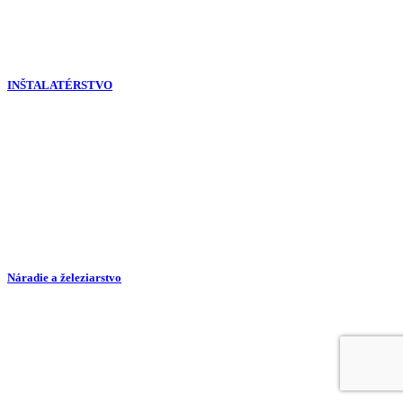
INŠTALATÉRSTVO
Náradie a železiarstvo