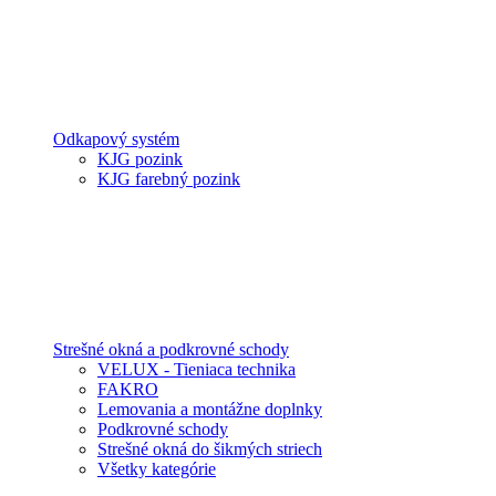
Odkapový systém
KJG pozink
KJG farebný pozink
Strešné okná a podkrovné schody
VELUX - Tieniaca technika
FAKRO
Lemovania a montážne doplnky
Podkrovné schody
Strešné okná do šikmých striech
Všetky kategórie