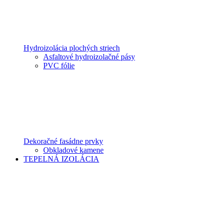
Hydroizolácia plochých striech
Asfaltové hydroizolačné pásy
PVC fólie
Dekoračné fasádne prvky
Obkladové kamene
TEPELNÁ IZOLÁCIA