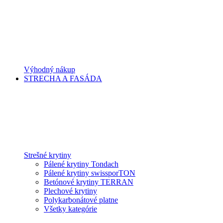
Výhodný nákup
STRECHA A FASÁDA
Strešné krytiny
Pálené krytiny Tondach
Pálené krytiny swissporTON
Betónové krytiny TERRAN
Plechové krytiny
Polykarbonátové platne
Všetky kategórie