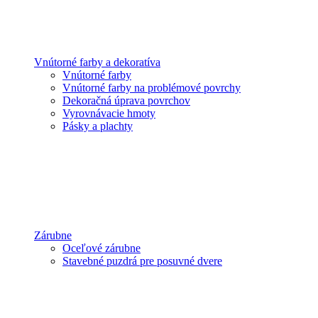
Vnútorné farby a dekoratíva
Vnútorné farby
Vnútorné farby na problémové povrchy
Dekoračná úprava povrchov
Vyrovnávacie hmoty
Pásky a plachty
Zárubne
Oceľové zárubne
Stavebné puzdrá pre posuvné dvere