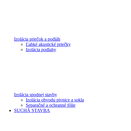
Izolácia priečok a podláh
Ľahké akustické priečky
Izolácia podlahy
Izolácia spodnej stavby
Izolácia obvodu pivnice a sokla
Separačné a ochranné fólie
SUCHÁ STAVBA