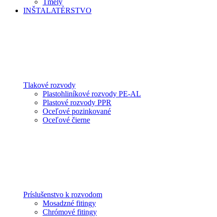
Tmely
INŠTALATÉRSTVO
Tlakové rozvody
Plastohliníkové rozvody PE-AL
Plastové rozvody PPR
Oceľové pozinkované
Oceľové čierne
Príslušenstvo k rozvodom
Mosadzné fitingy
Chrómové fitingy