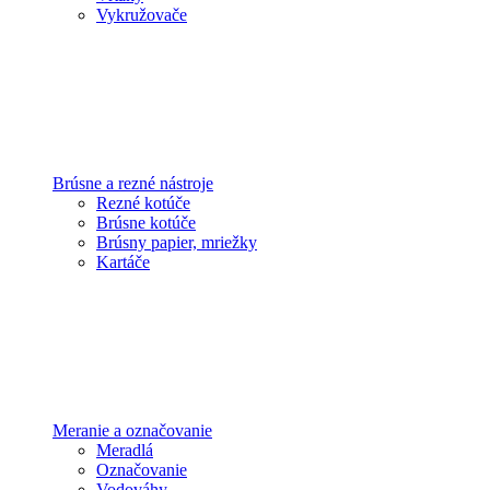
Vykružovače
Brúsne a rezné nástroje
Rezné kotúče
Brúsne kotúče
Brúsny papier, mriežky
Kartáče
Meranie a označovanie
Meradlá
Označovanie
Vodováhy