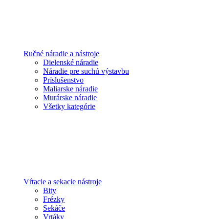
Ručné náradie a nástroje
Dielenské náradie
Náradie pre suchú výstavbu
Príslušenstvo
Maliarske náradie
Murárske náradie
Všetky kategórie
Vŕtacie a sekacie nástroje
Bity
Frézky
Sekáče
Vrtáky