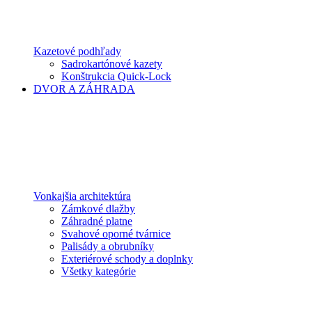
Kazetové podhľady
Sadrokartónové kazety
Konštrukcia Quick-Lock
DVOR A ZÁHRADA
Vonkajšia architektúra
Zámkové dlažby
Záhradné platne
Svahové oporné tvárnice
Palisády a obrubníky
Exteriérové schody a doplnky
Všetky kategórie