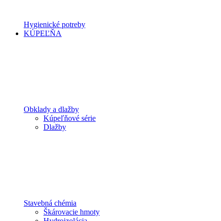
Hygienické potreby
KÚPEĽŇA
Obklady a dlažby
Kúpeľňové série
Dlažby
Stavebná chémia
Škárovacie hmoty
Hydroizolácia