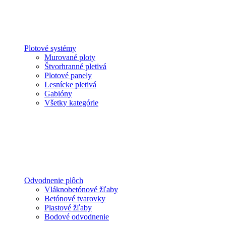
Plotové systémy
Murované ploty
Štvorhranné pletivá
Plotové panely
Lesnícke pletivá
Gabióny
Všetky kategórie
Odvodnenie plôch
Vláknobetónové žľaby
Betónové tvarovky
Plastové žľaby
Bodové odvodnenie