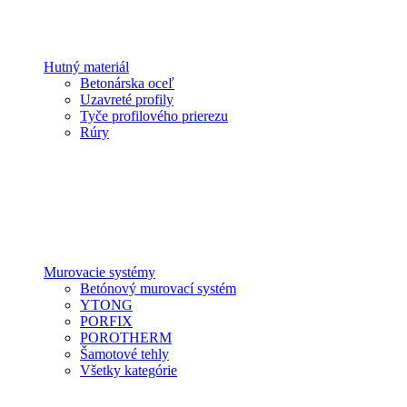
Hutný materiál
Betonárska oceľ
Uzavreté profily
Tyče profilového prierezu
Rúry
Murovacie systémy
Betónový murovací systém
YTONG
PORFIX
POROTHERM
Šamotové tehly
Všetky kategórie