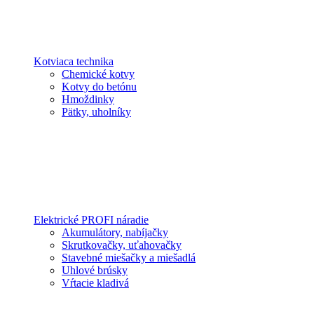
Kotviaca technika
Chemické kotvy
Kotvy do betónu
Hmoždinky
Pätky, uholníky
Elektrické PROFI náradie
Akumulátory, nabíjačky
Skrutkovačky, uťahovačky
Stavebné miešačky a miešadlá
Uhlové brúsky
Vŕtacie kladivá