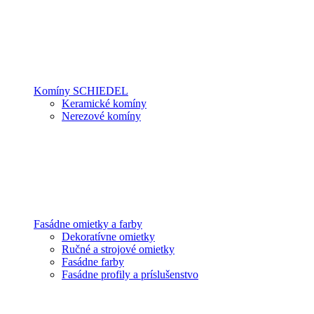
Komíny SCHIEDEL
Keramické komíny
Nerezové komíny
Fasádne omietky a farby
Dekoratívne omietky
Ručné a strojové omietky
Fasádne farby
Fasádne profily a príslušenstvo