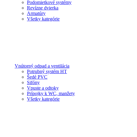
Podomietkové systémy
Revízne dvierka
Armatúry
Všetky kategórie
Vnútorný odpad a ventilácia
Potrubný systém HT
Šedé PVC
Sifóny
Vpuste a odtoky
Prípojky k WC, manžety
Všetky kategórie