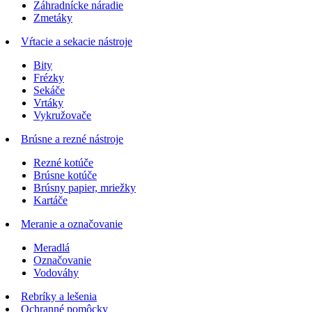
Záhradnícke náradie
Zmetáky
Vŕtacie a sekacie nástroje
Bity
Frézky
Sekáče
Vrtáky
Vykružovače
Brúsne a rezné nástroje
Rezné kotúče
Brúsne kotúče
Brúsny papier, mriežky
Kartáče
Meranie a označovanie
Meradlá
Označovanie
Vodováhy
Rebríky a lešenia
Ochranné pomôcky