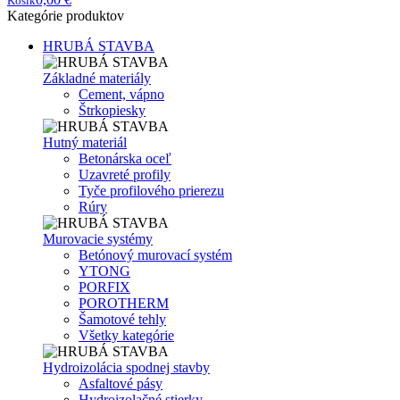
Košík
Kategórie produktov
HRUBÁ STAVBA
Základné materiály
Cement, vápno
Štrkopiesky
Hutný materiál
Betonárska oceľ
Uzavreté profily
Tyče profilového prierezu
Rúry
Murovacie systémy
Betónový murovací systém
YTONG
PORFIX
POROTHERM
Šamotové tehly
Všetky kategórie
Hydroizolácia spodnej stavby
Asfaltové pásy
Hydroizolačné stierky