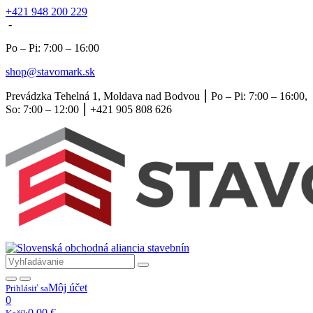
+421 948 200 229
-
Po – Pi: 7:00 – 16:00
shop@stavomark.sk
Prevádzka Tehelná 1, Moldava nad Bodvou ⎮ Po – Pi: 7:00 – 16:00,
So: 7:00 – 12:00 ⎮ +421 905 808 626
Môj účet
Prihlásiť sa
0
0,00
€