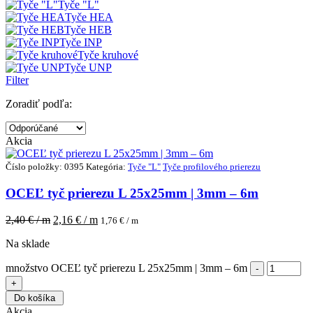
Tyče "L"
Tyče HEA
Tyče HEB
Tyče INP
Tyče kruhové
Tyče UNP
Filter
Zoradiť podľa:
Akcia
Číslo položky: 0395
Kategória:
Tyče "L"
Tyče profilového prierezu
OCEĽ tyč prierezu L 25x25mm | 3mm – 6m
2,40
€ / m
2,16
€ / m
1,76
€ / m
Na sklade
množstvo OCEĽ tyč prierezu L 25x25mm | 3mm – 6m
Do košíka
Akcia