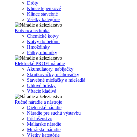
Drôty
Klince lepenkové
Klince stavebné
Všetky kategórie
Kotviaca technika
Chemické kotvy
Kotvy do betónu
Hmoždinky
Pätky, uholníky
Elektrické PROFI náradie
Akumulátory, nabíjačky
Skrutkovačky, uťahovačky
Stavebné miešačky a miešadlá
Uhlové brúsky
Vŕtacie kladivá
Ručné náradie a nástroje
Dielenské náradie
Náradie pre suchú výstavbu
Príslušenstvo
Maliarske náradie
Murárske náradie
Všetky kategórie