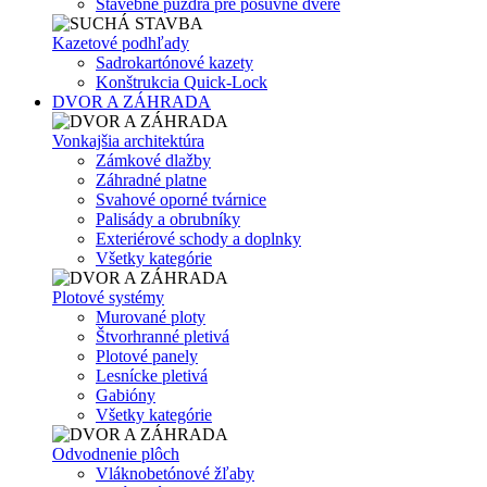
Stavebné puzdrá pre posuvné dvere
Kazetové podhľady
Sadrokartónové kazety
Konštrukcia Quick-Lock
DVOR A ZÁHRADA
Vonkajšia architektúra
Zámkové dlažby
Záhradné platne
Svahové oporné tvárnice
Palisády a obrubníky
Exteriérové schody a doplnky
Všetky kategórie
Plotové systémy
Murované ploty
Štvorhranné pletivá
Plotové panely
Lesnícke pletivá
Gabióny
Všetky kategórie
Odvodnenie plôch
Vláknobetónové žľaby