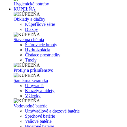
Hygienické potreby
KÚPEĽŇA
Obklady a dlažby
Kúpeľňové série
Dlažby
Stavebná chémia
Škárovacie hmoty
Hydroizolácia
Čistiace prostriedky
Tmely
Profily a príslušenstvo
Sanitárna keramika
Umývadlá
Klozety a bidety
Výlevky
Vodovodné batérie
Umývadlové a drezové batérie
Sprchové batérie
Vaňové batérie
Bidetové batérie