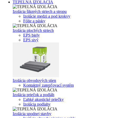
TEPELNÁ IZOLÁCIA
Izolácia šikmých striech a stropu
Izolácie medzi a pod krokvy
Fólie a pásky
Izolácia plochých striech
EPS biely
EPS sivý
Izolácia obvodových stien
Kontaktný zatepľovací systém
Izolácia priečok a podláh
Ľahké akustické priečky
Izolácia podlahy
Izolácia spodnej stavby