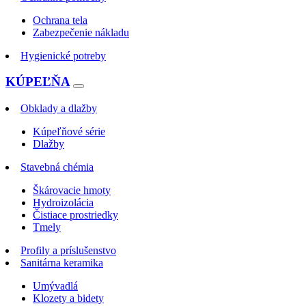
Ochrana tela
Zabezpečenie nákladu
Hygienické potreby
KÚPEĽŇA
Obklady a dlažby
Kúpeľňové série
Dlažby
Stavebná chémia
Škárovacie hmoty
Hydroizolácia
Čistiace prostriedky
Tmely
Profily a príslušenstvo
Sanitárna keramika
Umývadlá
Klozety a bidety