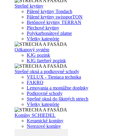
Strešné krytiny
Pálené krytiny Tondach
Pálené krytiny swissporTON
Betónové krytiny TERRAN
Plechové krytiny
Polykarbonátové platne
Všetky kategórie
Odkapový systém
KJG pozink
KJG farebný pozink
Strešné okná a podkrovné schody
VELUX - Tieniaca technika
FAKRO
Lemovania a montážne doplnky
Podkrovné schody
Strešné okná do šikmých striech
Všetky kategórie
Komíny SCHIEDEL
Keramické komíny
Nerezové komíny