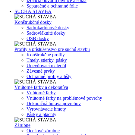
Izolácia obvodu pivnice a sokla
Separačné a ochranné fólie
SUCHÁ STAVBA
Konštrukčné dosky
Sadrokartónové dosky
Sadrovláknité dosky
OSB dosky
Profily a príslušenstvo pre suchú stavbu
Konštrukčné profily
Tmely, stierky, pásky
Upevňovací materiál
Závesné prvky
Ochranné profily a lišty
Vnútorné farby a dekoratíva
Vnútorné farby
Vnútorné farby na problémové povrchy
Dekoračná úprava povrchov
Vyrovnávacie hmoty
Pásky a plachty
Zárubne
Oceľové zárubne