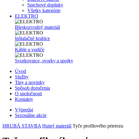
Sprchové doplnky
Všetky kategórie
ELEKTRO
Bleskozvodný materiál
Inštalačné krabice
Káble a vodiče
Svorkovnice, svorky a spojky
Úvod
Služby
Tipy a novinky
Spôsob doručenia
O spoločnosti
Kontakty
Výpredaj
Sezonálne akcie
HRUBÁ STAVBA
Hutný materiál
Tyče profilového prierezu