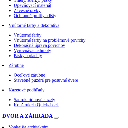
Tmely, stierky, pásky
Upevňovací materiál
Závesné prvky
Ochranné profily a lišty
Vnútorné farby a dekoratíva
Vnútorné farby
Vnútorné farby na problémové povrchy
Dekoračná úprava povrchov
Vyrovnávacie hmoty
Pásky a plachty
Zárubne
Oceľové zárubne
Stavebné puzdrá pre posuvné dvere
Kazetové podhľady
Sadrokartónové kazety
Konštrukcia Quick-Lock
DVOR A ZÁHRADA
Vonkajšia architektúra