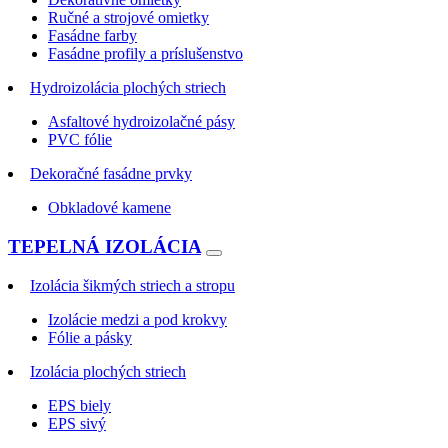
Ručné a strojové omietky
Fasádne farby
Fasádne profily a príslušenstvo
Hydroizolácia plochých striech
Asfaltové hydroizolačné pásy
PVC fólie
Dekoračné fasádne prvky
Obkladové kamene
TEPELNÁ IZOLÁCIA
Izolácia šikmých striech a stropu
Izolácie medzi a pod krokvy
Fólie a pásky
Izolácia plochých striech
EPS biely
EPS sivý