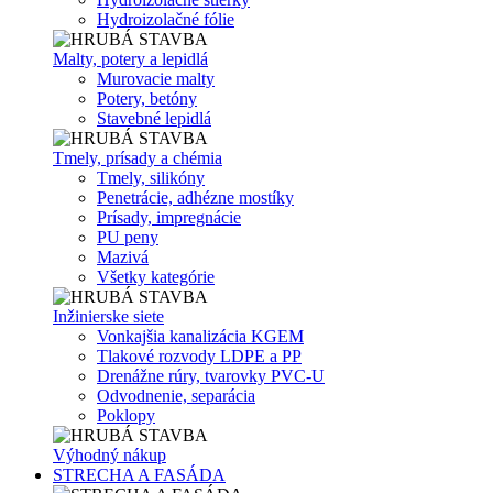
Hydroizolačné fólie
Malty, potery a lepidlá
Murovacie malty
Potery, betóny
Stavebné lepidlá
Tmely, prísady a chémia
Tmely, silikóny
Penetrácie, adhézne mostíky
Prísady, impregnácie
PU peny
Mazivá
Všetky kategórie
Inžinierske siete
Vonkajšia kanalizácia KGEM
Tlakové rozvody LDPE a PP
Drenážne rúry, tvarovky PVC-U
Odvodnenie, separácia
Poklopy
Výhodný nákup
STRECHA A FASÁDA