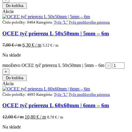
Do košíka
Akcia
Číslo položky: 0464
Kategória:
Tyče "L"
Tyče profilového prierezu
OCEĽ tyč prierezu L 50x50mm | 5mm – 6m
7,00
€ / m
6,30
€ / m
5,12
€ / m
Na sklade
množstvo OCEĽ tyč prierezu L 50x50mm | 5mm – 6m
Do košíka
Akcia
Číslo položky: 4695
Kategória:
Tyče "L"
Tyče profilového prierezu
OCEĽ tyč prierezu L 60x60mm | 6mm – 6m
12,00
€ / m
10,80
€ / m
8,78
€ / m
Na sklade