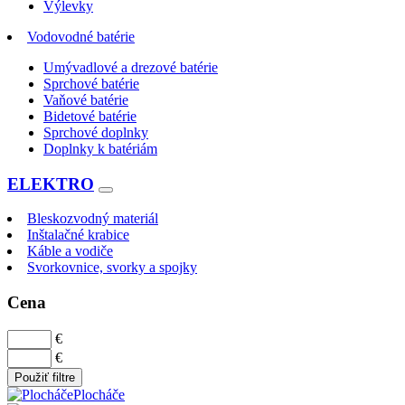
Výlevky
Vodovodné batérie
Umývadlové a drezové batérie
Sprchové batérie
Vaňové batérie
Bidetové batérie
Sprchové doplnky
Doplnky k batériám
ELEKTRO
Bleskozvodný materiál
Inštalačné krabice
Káble a vodiče
Svorkovnice, svorky a spojky
Cena
€
€
Použiť filtre
Plocháče