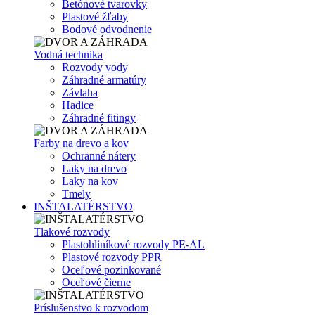
Betónové tvarovky
Plastové žľaby
Bodové odvodnenie
Vodná technika
Rozvody vody
Záhradné armatúry
Závlaha
Hadice
Záhradné fitingy
Farby na drevo a kov
Ochranné nátery
Laky na drevo
Laky na kov
Tmely
INŠTALATÉRSTVO
Tlakové rozvody
Plastohliníkové rozvody PE-AL
Plastové rozvody PPR
Oceľové pozinkované
Oceľové čierne
Príslušenstvo k rozvodom