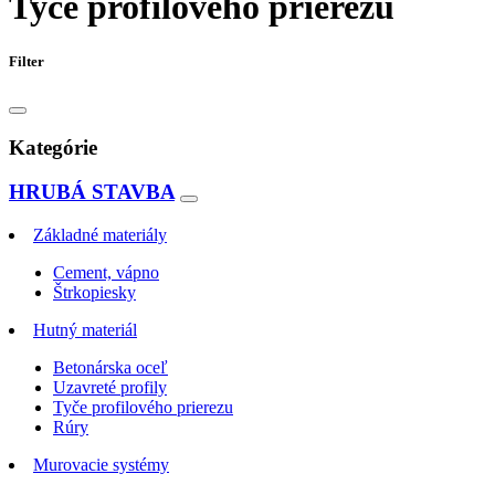
Tyče profilového prierezu
Filter
Kategórie
HRUBÁ STAVBA
Základné materiály
Cement, vápno
Štrkopiesky
Hutný materiál
Betonárska oceľ
Uzavreté profily
Tyče profilového prierezu
Rúry
Murovacie systémy