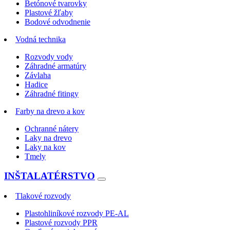
Betónové tvarovky
Plastové žľaby
Bodové odvodnenie
Vodná technika
Rozvody vody
Záhradné armatúry
Závlaha
Hadice
Záhradné fitingy
Farby na drevo a kov
Ochranné nátery
Laky na drevo
Laky na kov
Tmely
INŠTALATÉRSTVO
Tlakové rozvody
Plastohliníkové rozvody PE-AL
Plastové rozvody PPR