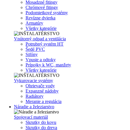
Mosadzné fitingy
Chrómové fitingy
Podomietkové systémy
Revízne dvierka
Armatúry
Všetky kategórie
Vnútorný odpad a ventilácia
Potrubný systém HT
Šedé PVC
Sifóny
Vpuste a odtoky
Prípojky k WC, manžety
Všetky kategórie
Vykurovacie systémy
Ohrievače vody
Expanzné nádoby
Radiátory
Meranie a regulácia
Náradie a železiarstvo
Spojovací materiál
Skrutky do kovu
Skrutky do dreva