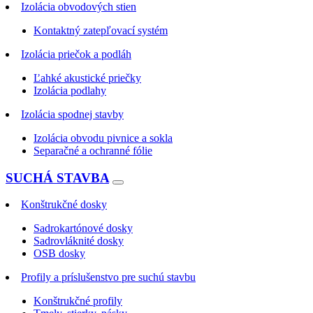
Izolácia obvodových stien
Kontaktný zatepľovací systém
Izolácia priečok a podláh
Ľahké akustické priečky
Izolácia podlahy
Izolácia spodnej stavby
Izolácia obvodu pivnice a sokla
Separačné a ochranné fólie
SUCHÁ STAVBA
Konštrukčné dosky
Sadrokartónové dosky
Sadrovláknité dosky
OSB dosky
Profily a príslušenstvo pre suchú stavbu
Konštrukčné profily