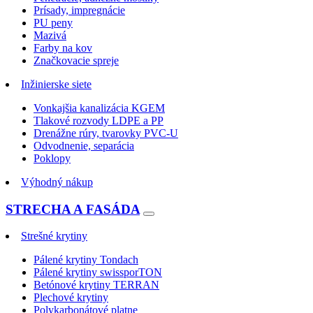
Prísady, impregnácie
PU peny
Mazivá
Farby na kov
Značkovacie spreje
Inžinierske siete
Vonkajšia kanalizácia KGEM
Tlakové rozvody LDPE a PP
Drenážne rúry, tvarovky PVC-U
Odvodnenie, separácia
Poklopy
Výhodný nákup
STRECHA A FASÁDA
Strešné krytiny
Pálené krytiny Tondach
Pálené krytiny swissporTON
Betónové krytiny TERRAN
Plechové krytiny
Polykarbonátové platne