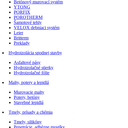
Betónový murovací systém
YTONG
PORFIX
POROTHERM
Šamotové tehly
VELOX debniaci systém
Leier
Britterm
Preklady
Hydroizolácia spodnej stavby
Asfaltové pásy
Hydroizolačné stierky
Hydroizolačné fólie
Malty, potery a lepidlá
Murovacie malty
Potery, betóny
Stavebné lepidlá
Tmely, prísady a chémia
Tmely, silikóny
Penetrácie, adhézne mostíky