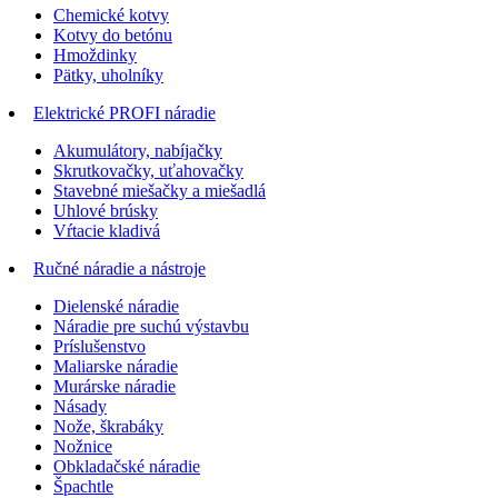
Chemické kotvy
Kotvy do betónu
Hmoždinky
Pätky, uholníky
Elektrické PROFI náradie
Akumulátory, nabíjačky
Skrutkovačky, uťahovačky
Stavebné miešačky a miešadlá
Uhlové brúsky
Vŕtacie kladivá
Ručné náradie a nástroje
Dielenské náradie
Náradie pre suchú výstavbu
Príslušenstvo
Maliarske náradie
Murárske náradie
Násady
Nože, škrabáky
Nožnice
Obkladačské náradie
Špachtle