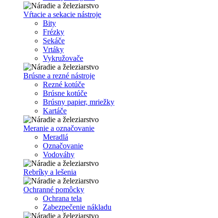
Vŕtacie a sekacie nástroje
Bity
Frézky
Sekáče
Vrtáky
Vykružovače
Brúsne a rezné nástroje
Rezné kotúče
Brúsne kotúče
Brúsny papier, mriežky
Kartáče
Meranie a označovanie
Meradlá
Označovanie
Vodováhy
Rebríky a lešenia
Ochranné pomôcky
Ochrana tela
Zabezpečenie nákladu