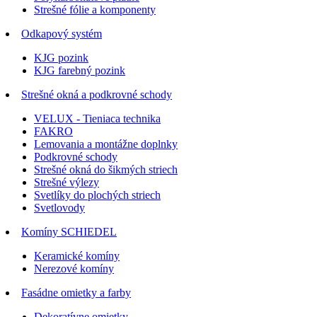
Strešné fólie a komponenty
Odkapový systém
KJG pozink
KJG farebný pozink
Strešné okná a podkrovné schody
VELUX - Tieniaca technika
FAKRO
Lemovania a montážne doplnky
Podkrovné schody
Strešné okná do šikmých striech
Strešné výlezy
Svetlíky do plochých striech
Svetlovody
Komíny SCHIEDEL
Keramické komíny
Nerezové komíny
Fasádne omietky a farby
Dekoratívne omietky