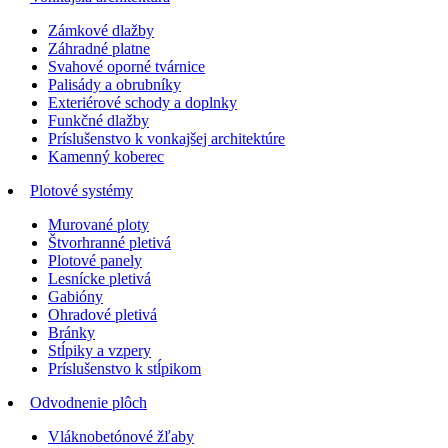
Zámkové dlažby
Záhradné platne
Svahové oporné tvárnice
Palisády a obrubníky
Exteriérové schody a doplnky
Funkčné dlažby
Príslušenstvo k vonkajšej architektúre
Kamenný koberec
Plotové systémy
Murované ploty
Štvorhranné pletivá
Plotové panely
Lesnícke pletivá
Gabióny
Ohradové pletivá
Bránky
Stĺpiky a vzpery
Príslušenstvo k stĺpikom
Odvodnenie plôch
Vláknobetónové žľaby