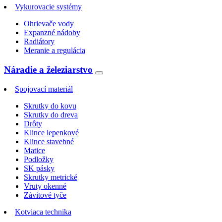
Vykurovacie systémy
Ohrievače vody
Expanzné nádoby
Radiátory
Meranie a regulácia
Náradie a železiarstvo
Spojovací materiál
Skrutky do kovu
Skrutky do dreva
Drôty
Klince lepenkové
Klince stavebné
Matice
Podložky
SK pásky
Skrutky metrické
Vruty okenné
Závitové tyče
Kotviaca technika