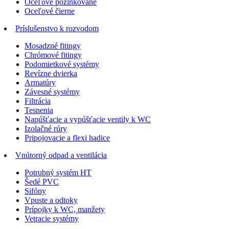
Oceľové pozinkované
Oceľové čierne
Príslušenstvo k rozvodom
Mosadzné fitingy
Chrómové fitingy
Podomietkové systémy
Revízne dvierka
Armatúry
Závesné systémy
Filtrácia
Tesnenia
Napúšťacie a vypúšťacie ventily k WC
Izolačné rúry
Pripojovacie a flexi hadice
Vnútorný odpad a ventilácia
Potrubný systém HT
Šedé PVC
Sifóny
Vpuste a odtoky
Prípojky k WC, manžety
Vetracie systémy