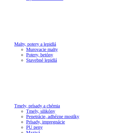
Malty, potery a lepidlá
Murovacie malty
Potery, betóny
Stavebné lepidlá
Tmely, prísady a chémia
Tmely, silikóny
Penetrácie, adhézne mostíky
Prísady, impregnácie
PU peny
Mazivá