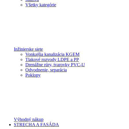
Všetky kategórie
Inžinierske siete
Vonkajšia kanalizácia KGEM
Tlakové rozvody LDPE a PP
Drenážne rúry, tvarovky PVC-U
Odvodnenie, separácia
Poklopy
Výhodný nákup
STRECHA A FASÁDA