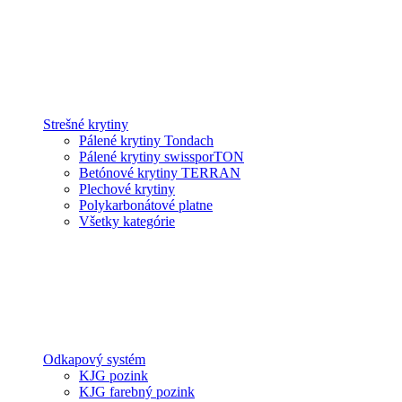
Strešné krytiny
Pálené krytiny Tondach
Pálené krytiny swissporTON
Betónové krytiny TERRAN
Plechové krytiny
Polykarbonátové platne
Všetky kategórie
Odkapový systém
KJG pozink
KJG farebný pozink