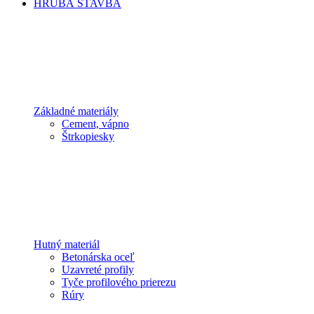
HRUBÁ STAVBA
Základné materiály
Cement, vápno
Štrkopiesky
Hutný materiál
Betonárska oceľ
Uzavreté profily
Tyče profilového prierezu
Rúry