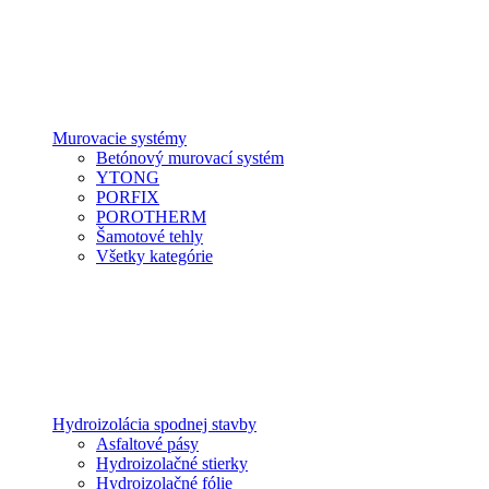
Murovacie systémy
Betónový murovací systém
YTONG
PORFIX
POROTHERM
Šamotové tehly
Všetky kategórie
Hydroizolácia spodnej stavby
Asfaltové pásy
Hydroizolačné stierky
Hydroizolačné fólie