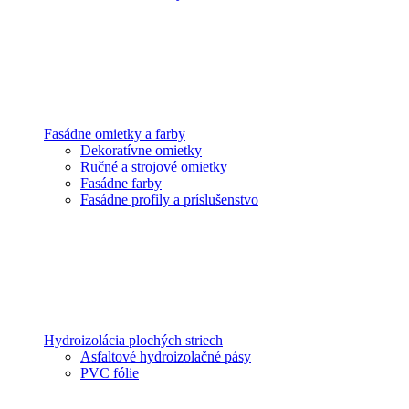
Fasádne omietky a farby
Dekoratívne omietky
Ručné a strojové omietky
Fasádne farby
Fasádne profily a príslušenstvo
Hydroizolácia plochých striech
Asfaltové hydroizolačné pásy
PVC fólie