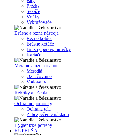
Bity
Frézky
Sekáče
Vrtáky
Vykružovače
Brúsne a rezné nástroje
Rezné kotúče
Brúsne kotúče
Brúsny papier, mriežky
Kartáče
Meranie a označovanie
Meradlá
Označovanie
Vodováhy
Rebríky a lešenia
Ochranné pomôcky
Ochrana tela
Zabezpečenie nákladu
Hygienické potreby
KÚPEĽŇA