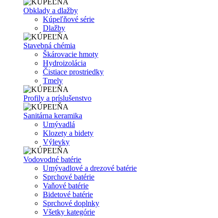
Obklady a dlažby
Kúpeľňové série
Dlažby
Stavebná chémia
Škárovacie hmoty
Hydroizolácia
Čistiace prostriedky
Tmely
Profily a príslušenstvo
Sanitárna keramika
Umývadlá
Klozety a bidety
Výlevky
Vodovodné batérie
Umývadlové a drezové batérie
Sprchové batérie
Vaňové batérie
Bidetové batérie
Sprchové doplnky
Všetky kategórie