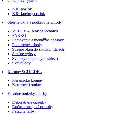
Odkapový systém
KJG pozink
KJG farebný pozink
Strešné okná a podkrovné schody
VELUX - Tieniaca technika
FAKRO
Lemovania a montážne doplnky
Podkrovné schody
Strešné okná do šikmých striech
Strešné výlezy
Svetlíky do plochých striech
Svetlovody
Komíny SCHIEDEL
Keramické komíny
Nerezové komíny
Fasádne omietky a farby
Dekoratívne omietky
Ručné a strojové omietky
Fasádne farby