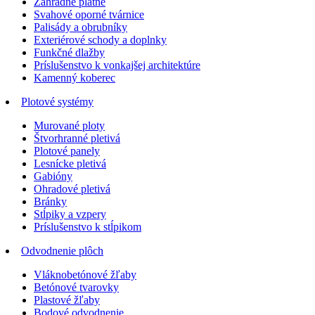
Záhradné platne
Svahové oporné tvárnice
Palisády a obrubníky
Exteriérové schody a doplnky
Funkčné dlažby
Príslušenstvo k vonkajšej architektúre
Kamenný koberec
Plotové systémy
Murované ploty
Štvorhranné pletivá
Plotové panely
Lesnícke pletivá
Gabióny
Ohradové pletivá
Bránky
Stĺpiky a vzpery
Príslušenstvo k stĺpikom
Odvodnenie plôch
Vláknobetónové žľaby
Betónové tvarovky
Plastové žľaby
Bodové odvodnenie