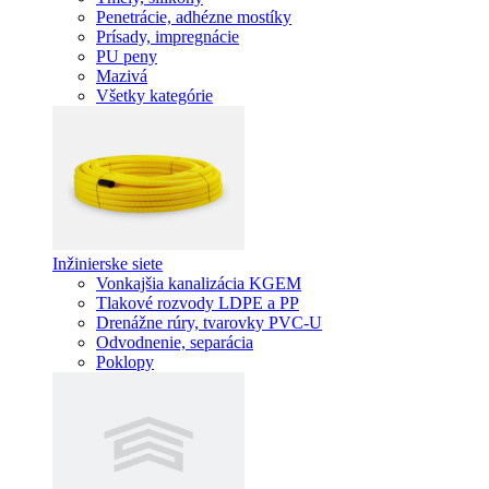
Penetrácie, adhézne mostíky
Prísady, impregnácie
PU peny
Mazivá
Všetky kategórie
Inžinierske siete
Vonkajšia kanalizácia KGEM
Tlakové rozvody LDPE a PP
Drenážne rúry, tvarovky PVC-U
Odvodnenie, separácia
Poklopy