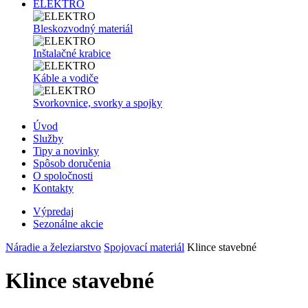
ELEKTRO
Bleskozvodný materiál
Inštalačné krabice
Káble a vodiče
Svorkovnice, svorky a spojky
Úvod
Služby
Tipy a novinky
Spôsob doručenia
O spoločnosti
Kontakty
Výpredaj
Sezonálne akcie
Náradie a železiarstvo
Spojovací materiál
Klince stavebné
Klince stavebné