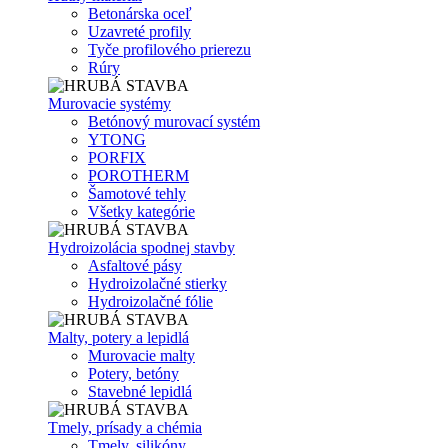
Betonárska oceľ
Uzavreté profily
Tyče profilového prierezu
Rúry
Murovacie systémy
Betónový murovací systém
YTONG
PORFIX
POROTHERM
Šamotové tehly
Všetky kategórie
Hydroizolácia spodnej stavby
Asfaltové pásy
Hydroizolačné stierky
Hydroizolačné fólie
Malty, potery a lepidlá
Murovacie malty
Potery, betóny
Stavebné lepidlá
Tmely, prísady a chémia
Tmely, silikóny