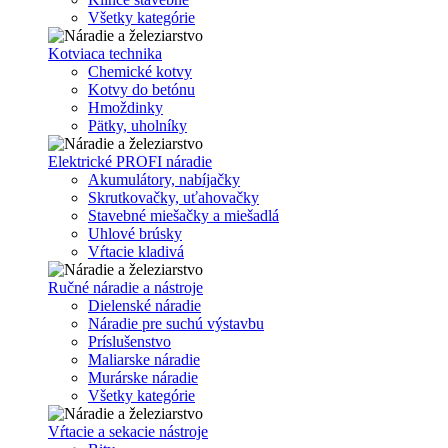
Všetky kategórie
Kotviaca technika
Chemické kotvy
Kotvy do betónu
Hmoždinky
Pätky, uholníky
Elektrické PROFI náradie
Akumulátory, nabíjačky
Skrutkovačky, uťahovačky
Stavebné miešačky a miešadlá
Uhlové brúsky
Vŕtacie kladivá
Ručné náradie a nástroje
Dielenské náradie
Náradie pre suchú výstavbu
Príslušenstvo
Maliarske náradie
Murárske náradie
Všetky kategórie
Vŕtacie a sekacie nástroje