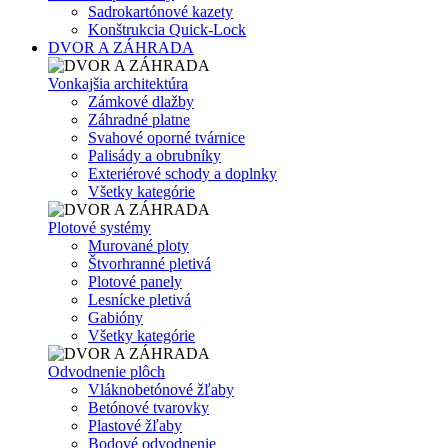
Sadrokartónové kazety
Konštrukcia Quick-Lock
DVOR A ZÁHRADA
Vonkajšia architektúra
Zámkové dlažby
Záhradné platne
Svahové oporné tvárnice
Palisády a obrubníky
Exteriérové schody a doplnky
Všetky kategórie
Plotové systémy
Murované ploty
Štvorhranné pletivá
Plotové panely
Lesnícke pletivá
Gabióny
Všetky kategórie
Odvodnenie plôch
Vláknobetónové žľaby
Betónové tvarovky
Plastové žľaby
Bodové odvodnenie