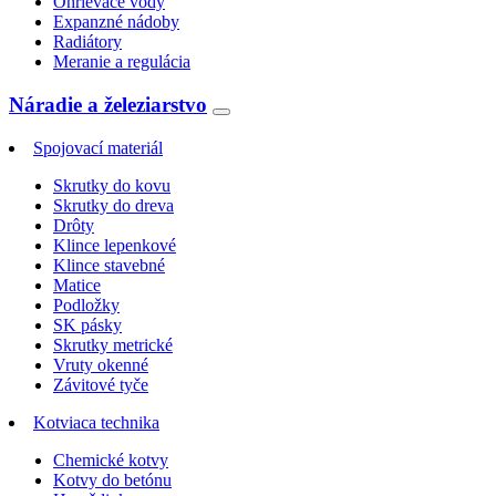
Ohrievače vody
Expanzné nádoby
Radiátory
Meranie a regulácia
Náradie a železiarstvo
Spojovací materiál
Skrutky do kovu
Skrutky do dreva
Drôty
Klince lepenkové
Klince stavebné
Matice
Podložky
SK pásky
Skrutky metrické
Vruty okenné
Závitové tyče
Kotviaca technika
Chemické kotvy
Kotvy do betónu