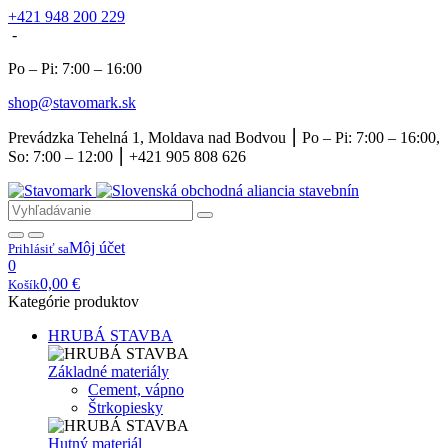
+421 948 200 229
-
Po – Pi: 7:00 – 16:00
shop@stavomark.sk
Prevádzka Tehelná 1, Moldava nad Bodvou ⎮ Po – Pi: 7:00 – 16:00,
So: 7:00 – 12:00 ⎮ +421 905 808 626
Môj účet
Prihlásiť sa
0
0,00
€
Košík
Kategórie produktov
HRUBÁ STAVBA
Základné materiály
Cement, vápno
Štrkopiesky
Hutný materiál