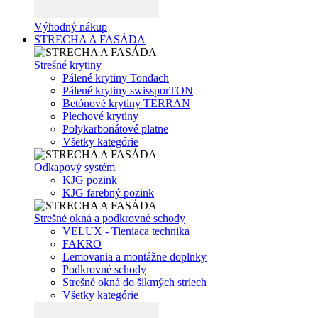
Výhodný nákup
STRECHA A FASÁDA
Strešné krytiny
Pálené krytiny Tondach
Pálené krytiny swissporTON
Betónové krytiny TERRAN
Plechové krytiny
Polykarbonátové platne
Všetky kategórie
Odkapový systém
KJG pozink
KJG farebný pozink
Strešné okná a podkrovné schody
VELUX - Tieniaca technika
FAKRO
Lemovania a montážne doplnky
Podkrovné schody
Strešné okná do šikmých striech
Všetky kategórie