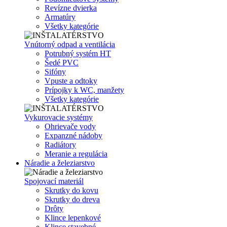
Revízne dvierka
Armatúry
Všetky kategórie
Vnútorný odpad a ventilácia
Potrubný systém HT
Šedé PVC
Sifóny
Vpuste a odtoky
Prípojky k WC, manžety
Všetky kategórie
Vykurovacie systémy
Ohrievače vody
Expanzné nádoby
Radiátory
Meranie a regulácia
Náradie a železiarstvo
Spojovací materiál
Skrutky do kovu
Skrutky do dreva
Drôty
Klince lepenkové
Klince stavebné