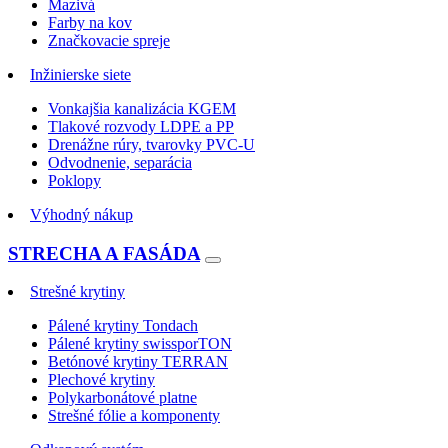
Mazivá
Farby na kov
Značkovacie spreje
Inžinierske siete
Vonkajšia kanalizácia KGEM
Tlakové rozvody LDPE a PP
Drenážne rúry, tvarovky PVC-U
Odvodnenie, separácia
Poklopy
Výhodný nákup
STRECHA A FASÁDA
Strešné krytiny
Pálené krytiny Tondach
Pálené krytiny swissporTON
Betónové krytiny TERRAN
Plechové krytiny
Polykarbonátové platne
Strešné fólie a komponenty