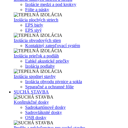
Izolácie medzi a pod krokvy
Fólie a pásky
Izolácia plochých striech
EPS biely
EPS sivý
Izolácia obvodových stien
Kontaktný zatepľovací systém
Izolácia priečok a podláh
Ľahké akustické priečky
Izolácia podlahy
Izolácia spodnej stavby
Izolácia obvodu pivnice a sokla
Separačné a ochranné fólie
SUCHÁ STAVBA
Konštrukčné dosky
Sadrokartónové dosky
Sadrovláknité dosky
OSB dosky
Profily a príslušenstvo pre suchú stavbu