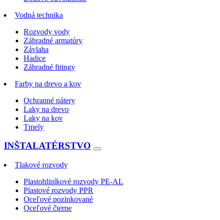
Vodná technika
Rozvody vody
Záhradné armatúry
Závlaha
Hadice
Záhradné fitingy
Farby na drevo a kov
Ochranné nátery
Laky na drevo
Laky na kov
Tmely
INŠTALATÉRSTVO
Tlakové rozvody
Plastohliníkové rozvody PE-AL
Plastové rozvody PPR
Oceľové pozinkované
Oceľové čierne