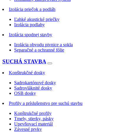
Izolácia priečok a podláh
Ľahké akustické priečky
Izolácia podlahy
Izolácia spodnej stavby
Izolácia obvodu pivnice a sokla
Separačné a ochranné fólie
SUCHÁ STAVBA
Konštrukčné dosky
Sadrokartónové dosky
Sadrovláknité dosky
OSB dosky
Profily a príslušenstvo pre suchú stavbu
Konštrukčné profily
Tmely, stierky, pásky
Upevňovací materiál
Závesné prvky