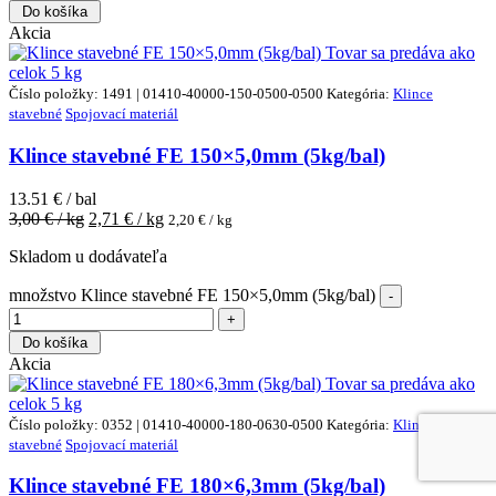
Do košíka
Akcia
Tovar sa predáva ako
celok
5 kg
Číslo položky: 1491 | 01410-40000-150-0500-0500
Kategória:
Klince
stavebné
Spojovací materiál
Klince stavebné FE 150×5,0mm (5kg/bal)
13.51 € / bal
3,00
€ / kg
2,71
€ / kg
2,20
€ / kg
Skladom u dodávateľa
množstvo Klince stavebné FE 150×5,0mm (5kg/bal)
Do košíka
Akcia
Tovar sa predáva ako
celok
5 kg
Číslo položky: 0352 | 01410-40000-180-0630-0500
Kategória:
Klince
stavebné
Spojovací materiál
Klince stavebné FE 180×6,3mm (5kg/bal)