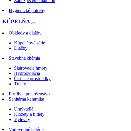
Zabezpečenie nákladu
Hygienické potreby
KÚPEĽŇA
Obklady a dlažby
Kúpeľňové série
Dlažby
Stavebná chémia
Škárovacie hmoty
Hydroizolácia
Čistiace prostriedky
Tmely
Profily a príslušenstvo
Sanitárna keramika
Umývadlá
Klozety a bidety
Výlevky
Vodovodné batérie