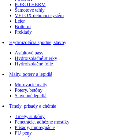
POROTHERM
Šamotové tehly
VELOX debniaci systém
Leier
Britterm
Preklady
Hydroizolácia spodnej stavby
Asfaltové pásy
Hydroizolačné stierky
Hydroizolačné fólie
Malty, potery a lepidlá
Murovacie malty
Potery, betóny
Stavebné lepidlá
Tmely, prísady a chémia
Tmely, silikóny
Penetrácie, adhézne mostíky
Prísady, impregnácie
PU peny