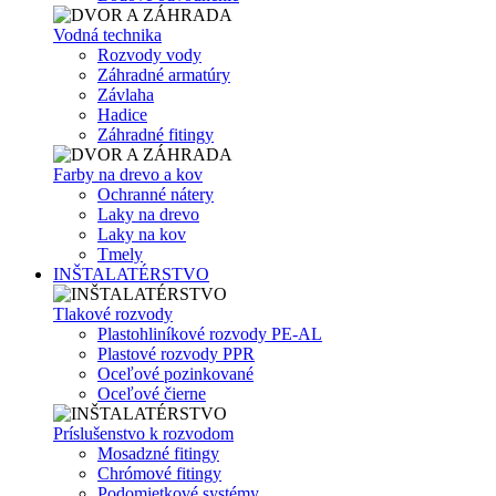
Vodná technika
Rozvody vody
Záhradné armatúry
Závlaha
Hadice
Záhradné fitingy
Farby na drevo a kov
Ochranné nátery
Laky na drevo
Laky na kov
Tmely
INŠTALATÉRSTVO
Tlakové rozvody
Plastohliníkové rozvody PE-AL
Plastové rozvody PPR
Oceľové pozinkované
Oceľové čierne
Príslušenstvo k rozvodom
Mosadzné fitingy
Chrómové fitingy
Podomietkové systémy