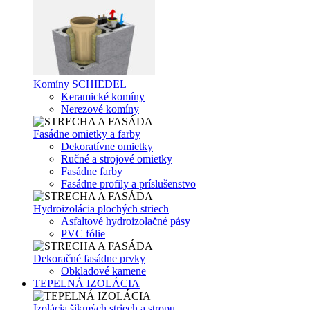
Komíny SCHIEDEL
Keramické komíny
Nerezové komíny
Fasádne omietky a farby
Dekoratívne omietky
Ručné a strojové omietky
Fasádne farby
Fasádne profily a príslušenstvo
Hydroizolácia plochých striech
Asfaltové hydroizolačné pásy
PVC fólie
Dekoračné fasádne prvky
Obkladové kamene
TEPELNÁ IZOLÁCIA
Izolácia šikmých striech a stropu