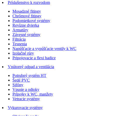
Príslušenstvo k rozvodom
Mosadzné fitingy
Chrómové fitingy
Podomietkové systémy
Revízne dvierka
Armatúry
Závesné systémy
Filtrácia
Tesnenia
Napúšťacie a vypúšťacie ventily k WC
Izolačné rúry
Pripojovacie a flexi hadice
Vnútorný odpad a ventilácia
Potrubný systém HT
Šedé PVC
Sifóny
Vpuste a odtoky
Prípojky k WC, manžety
Vetracie systémy
Vykurovacie systémy