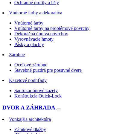
Ochranné profily a lišty
Vnútorné farby a dekoratíva
Vnútorné farby
Vnútorné farby na problémové povrchy
Dekoračná úprava povrchov
Vyrovnávacie hmoty
Pásky a plachty
Zárubne
Oceľové zárubne
Stavebné puzdrá pre posuvné dvere
Kazetové podhľady
Sadrokartónové kazety
Konštrukcia Quick-Lock
DVOR A ZÁHRADA
Vonkajšia architektúra
Zámkové dlažby