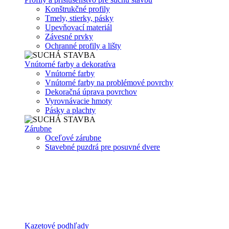
Konštrukčné profily
Tmely, stierky, pásky
Upevňovací materiál
Závesné prvky
Ochranné profily a lišty
Vnútorné farby a dekoratíva
Vnútorné farby
Vnútorné farby na problémové povrchy
Dekoračná úprava povrchov
Vyrovnávacie hmoty
Pásky a plachty
Zárubne
Oceľové zárubne
Stavebné puzdrá pre posuvné dvere
Kazetové podhľady