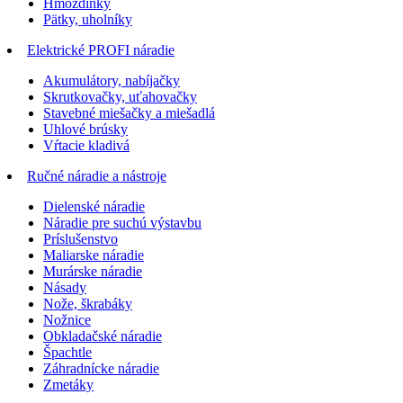
Hmoždinky
Pätky, uholníky
Elektrické PROFI náradie
Akumulátory, nabíjačky
Skrutkovačky, uťahovačky
Stavebné miešačky a miešadlá
Uhlové brúsky
Vŕtacie kladivá
Ručné náradie a nástroje
Dielenské náradie
Náradie pre suchú výstavbu
Príslušenstvo
Maliarske náradie
Murárske náradie
Násady
Nože, škrabáky
Nožnice
Obkladačské náradie
Špachtle
Záhradnícke náradie
Zmetáky