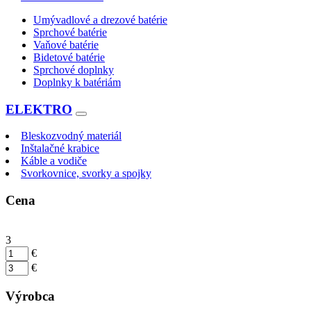
Umývadlové a drezové batérie
Sprchové batérie
Vaňové batérie
Bidetové batérie
Sprchové doplnky
Doplnky k batériám
ELEKTRO
Bleskozvodný materiál
Inštalačné krabice
Káble a vodiče
Svorkovnice, svorky a spojky
Cena
3
€
€
Výrobca