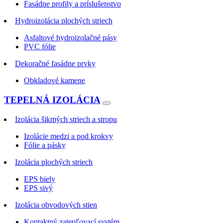
Fasádne profily a príslušenstvo
Hydroizolácia plochých striech
Asfaltové hydroizolačné pásy
PVC fólie
Dekoračné fasádne prvky
Obkladové kamene
TEPELNÁ IZOLÁCIA
Izolácia šikmých striech a stropu
Izolácie medzi a pod krokvy
Fólie a pásky
Izolácia plochých striech
EPS biely
EPS sivý
Izolácia obvodových stien
Kontaktný zatepľovací systém