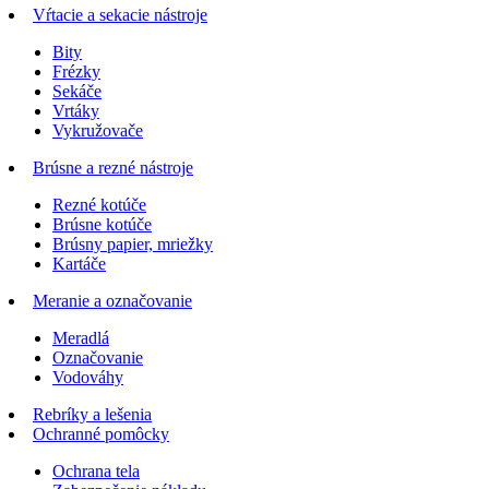
Vŕtacie a sekacie nástroje
Bity
Frézky
Sekáče
Vrtáky
Vykružovače
Brúsne a rezné nástroje
Rezné kotúče
Brúsne kotúče
Brúsny papier, mriežky
Kartáče
Meranie a označovanie
Meradlá
Označovanie
Vodováhy
Rebríky a lešenia
Ochranné pomôcky
Ochrana tela