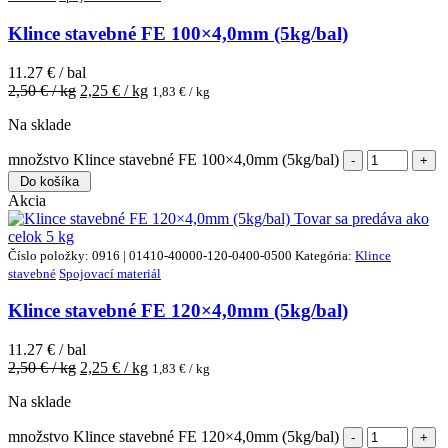
Klince stavebné FE 100×4,0mm (5kg/bal)
11.27 € / bal
2,50
€ / kg
2,25
€ / kg
1,83
€ / kg
Na sklade
množstvo Klince stavebné FE 100×4,0mm (5kg/bal)
Do košíka
Akcia
Tovar sa predáva ako
celok
5 kg
Číslo položky: 0916 | 01410-40000-120-0400-0500
Kategória:
Klince
stavebné
Spojovací materiál
Klince stavebné FE 120×4,0mm (5kg/bal)
11.27 € / bal
2,50
€ / kg
2,25
€ / kg
1,83
€ / kg
Na sklade
množstvo Klince stavebné FE 120×4,0mm (5kg/bal)