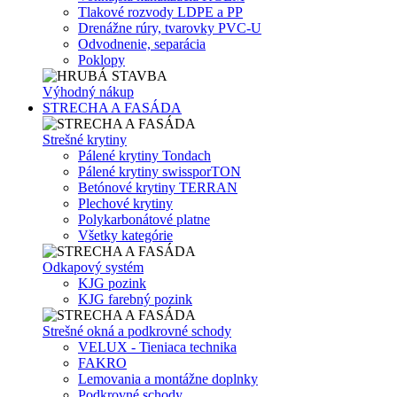
Tlakové rozvody LDPE a PP
Drenážne rúry, tvarovky PVC-U
Odvodnenie, separácia
Poklopy
Výhodný nákup
STRECHA A FASÁDA
Strešné krytiny
Pálené krytiny Tondach
Pálené krytiny swissporTON
Betónové krytiny TERRAN
Plechové krytiny
Polykarbonátové platne
Všetky kategórie
Odkapový systém
KJG pozink
KJG farebný pozink
Strešné okná a podkrovné schody
VELUX - Tieniaca technika
FAKRO
Lemovania a montážne doplnky
Podkrovné schody