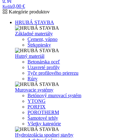
0
0,00
€
Košík
Kategórie produktov
HRUBÁ STAVBA
Základné materiály
Cement, vápno
Štrkopiesky
Hutný materiál
Betonárska oceľ
Uzavreté profily
Tyče profilového prierezu
Rúry
Murovacie systémy
Betónový murovací systém
YTONG
PORFIX
POROTHERM
Šamotové tehly
Všetky kategórie
Hydroizolácia spodnej stavby