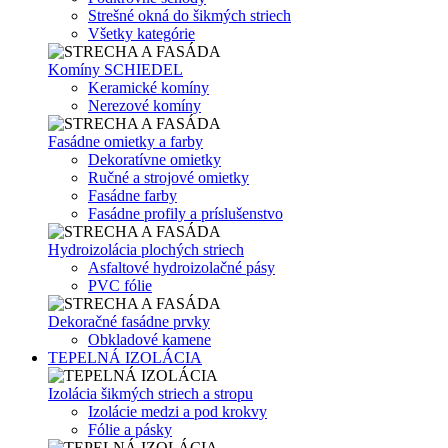
Strešné okná do šikmých striech
Všetky kategórie
Komíny SCHIEDEL
Keramické komíny
Nerezové komíny
Fasádne omietky a farby
Dekoratívne omietky
Ručné a strojové omietky
Fasádne farby
Fasádne profily a príslušenstvo
Hydroizolácia plochých striech
Asfaltové hydroizolačné pásy
PVC fólie
Dekoračné fasádne prvky
Obkladové kamene
TEPELNÁ IZOLÁCIA
Izolácia šikmých striech a stropu
Izolácie medzi a pod krokvy
Fólie a pásky