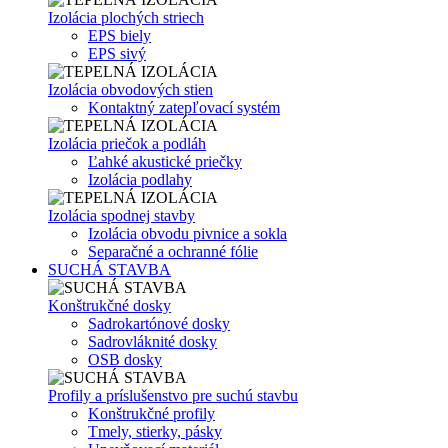
Izolácia plochých striech
EPS biely
EPS sivý
Izolácia obvodových stien
Kontaktný zatepľovací systém
Izolácia priečok a podláh
Ľahké akustické priečky
Izolácia podlahy
Izolácia spodnej stavby
Izolácia obvodu pivnice a sokla
Separačné a ochranné fólie
SUCHÁ STAVBA
Konštrukčné dosky
Sadrokartónové dosky
Sadrovláknité dosky
OSB dosky
Profily a príslušenstvo pre suchú stavbu
Konštrukčné profily
Tmely, stierky, pásky