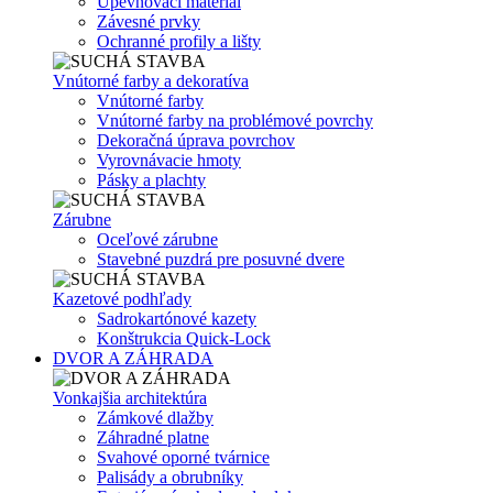
Upevňovací materiál
Závesné prvky
Ochranné profily a lišty
Vnútorné farby a dekoratíva
Vnútorné farby
Vnútorné farby na problémové povrchy
Dekoračná úprava povrchov
Vyrovnávacie hmoty
Pásky a plachty
Zárubne
Oceľové zárubne
Stavebné puzdrá pre posuvné dvere
Kazetové podhľady
Sadrokartónové kazety
Konštrukcia Quick-Lock
DVOR A ZÁHRADA
Vonkajšia architektúra
Zámkové dlažby
Záhradné platne
Svahové oporné tvárnice
Palisády a obrubníky