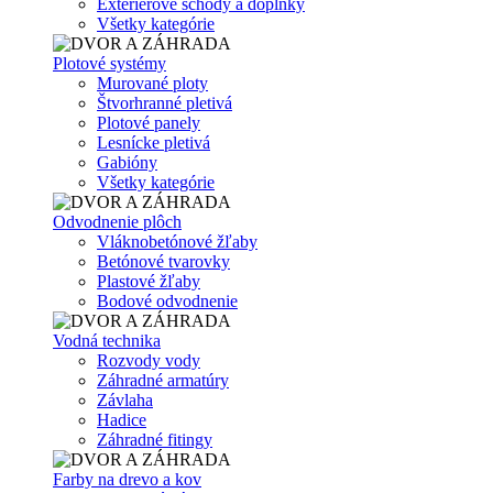
Exteriérové schody a doplnky
Všetky kategórie
Plotové systémy
Murované ploty
Štvorhranné pletivá
Plotové panely
Lesnícke pletivá
Gabióny
Všetky kategórie
Odvodnenie plôch
Vláknobetónové žľaby
Betónové tvarovky
Plastové žľaby
Bodové odvodnenie
Vodná technika
Rozvody vody
Záhradné armatúry
Závlaha
Hadice
Záhradné fitingy
Farby na drevo a kov