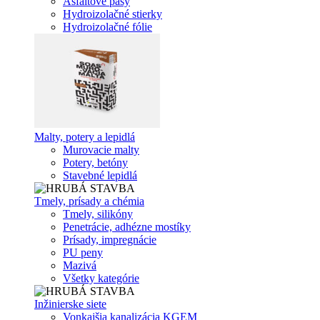
Asfaltové pásy
Hydroizolačné stierky
Hydroizolačné fólie
Malty, potery a lepidlá
Murovacie malty
Potery, betóny
Stavebné lepidlá
Tmely, prísady a chémia
Tmely, silikóny
Penetrácie, adhézne mostíky
Prísady, impregnácie
PU peny
Mazivá
Všetky kategórie
Inžinierske siete
Vonkajšia kanalizácia KGEM