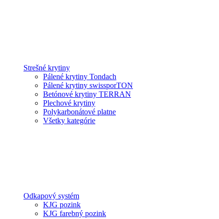
Strešné krytiny
Pálené krytiny Tondach
Pálené krytiny swissporTON
Betónové krytiny TERRAN
Plechové krytiny
Polykarbonátové platne
Všetky kategórie
Odkapový systém
KJG pozink
KJG farebný pozink