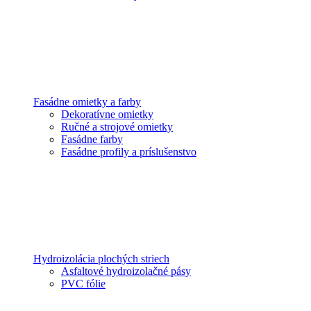
Fasádne omietky a farby
Dekoratívne omietky
Ručné a strojové omietky
Fasádne farby
Fasádne profily a príslušenstvo
Hydroizolácia plochých striech
Asfaltové hydroizolačné pásy
PVC fólie