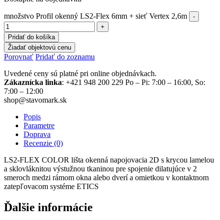
množstvo Profil okenný LS2-Flex 6mm + sieť Vertex 2,6m
Pridať do košíka
Žiadať objektovú cenu
Porovnať
Pridať do zoznamu
Uvedené ceny sú platné pri online objednávkach.
Zákaznícka linka
: +421 948 200 229 Po – Pi: 7:00 – 16:00, So:
7:00 – 12:00
shop@stavomark.sk
Popis
Parametre
Doprava
Recenzie (0)
LS2-FLEX COLOR lišta okenná napojovacia 2D s krycou lamelou
a sklovláknitou výstužnou tkaninou pre spojenie dilatujúce v 2
smeroch medzi rámom okna alebo dverí a omietkou v kontaktnom
zatepľovacom systéme ETICS
Ďalšie informácie