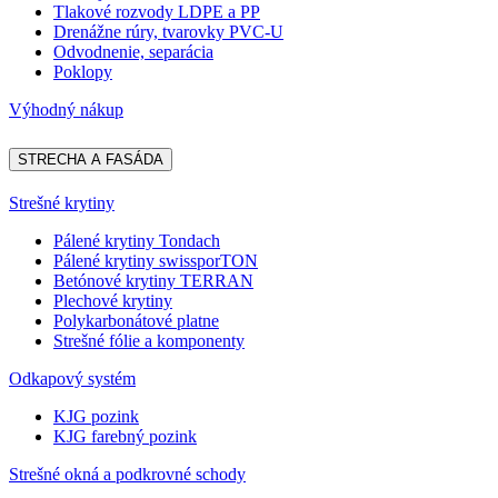
Tlakové rozvody LDPE a PP
Drenážne rúry, tvarovky PVC-U
Odvodnenie, separácia
Poklopy
Výhodný nákup
STRECHA A FASÁDA
Strešné krytiny
Pálené krytiny Tondach
Pálené krytiny swissporTON
Betónové krytiny TERRAN
Plechové krytiny
Polykarbonátové platne
Strešné fólie a komponenty
Odkapový systém
KJG pozink
KJG farebný pozink
Strešné okná a podkrovné schody