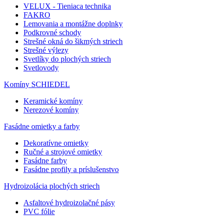
VELUX - Tieniaca technika
FAKRO
Lemovania a montážne doplnky
Podkrovné schody
Strešné okná do šikmých striech
Strešné výlezy
Svetlíky do plochých striech
Svetlovody
Komíny SCHIEDEL
Keramické komíny
Nerezové komíny
Fasádne omietky a farby
Dekoratívne omietky
Ručné a strojové omietky
Fasádne farby
Fasádne profily a príslušenstvo
Hydroizolácia plochých striech
Asfaltové hydroizolačné pásy
PVC fólie