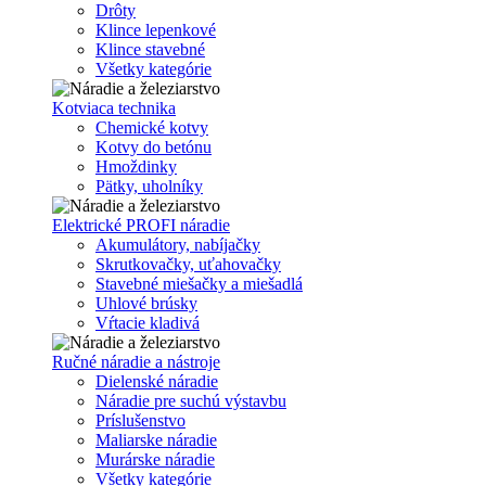
Drôty
Klince lepenkové
Klince stavebné
Všetky kategórie
Kotviaca technika
Chemické kotvy
Kotvy do betónu
Hmoždinky
Pätky, uholníky
Elektrické PROFI náradie
Akumulátory, nabíjačky
Skrutkovačky, uťahovačky
Stavebné miešačky a miešadlá
Uhlové brúsky
Vŕtacie kladivá
Ručné náradie a nástroje
Dielenské náradie
Náradie pre suchú výstavbu
Príslušenstvo
Maliarske náradie
Murárske náradie
Všetky kategórie