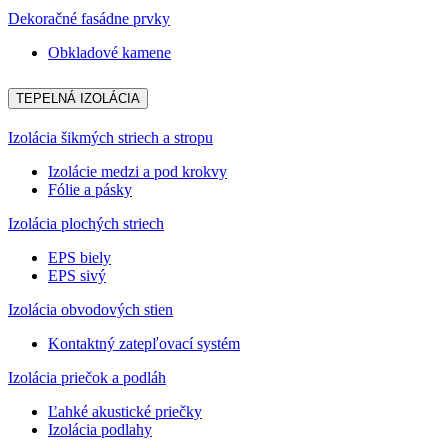
Dekoračné fasádne prvky
Obkladové kamene
TEPELNÁ IZOLÁCIA
Izolácia šikmých striech a stropu
Izolácie medzi a pod krokvy
Fólie a pásky
Izolácia plochých striech
EPS biely
EPS sivý
Izolácia obvodových stien
Kontaktný zatepľovací systém
Izolácia priečok a podláh
Ľahké akustické priečky
Izolácia podlahy