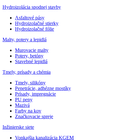
Hydroizolácia spodnej stavby
Asfaltové pásy
Hydroizolačné stierky
Hydroizolačné fólie
Malty, potery a lepidlá
Murovacie malty
Potery, betóny
Stavebné lepidlá
Tmely, prísady a chémia
Tmely, silikóny
Penetrácie, adhézne mostíky
Prísady, impregnácie
PU peny
Mazivá
Farby na kov
Značkovacie spreje
Inžinierske siete
Vonkajšia kanalizácia KGEM