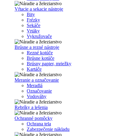
Vŕtacie a sekacie nástroje
Bity
Frézky
Sekáče
Vrtáky
Vykružovače
Brúsne a rezné nástroje
Rezné kotúče
Brúsne kotúče
Brúsny papier, mriežky
Kartáče
Meranie a označovanie
Meradlá
Označovanie
Vodováhy
Rebríky a lešenia
Ochranné pomôcky
Ochrana tela
Zabezpečenie nákladu