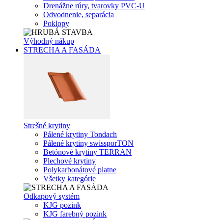
Drenážne rúry, tvarovky PVC-U
Odvodnenie, separácia
Poklopy
Výhodný nákup
STRECHA A FASÁDA
Strešné krytiny
Pálené krytiny Tondach
Pálené krytiny swissporTON
Betónové krytiny TERRAN
Plechové krytiny
Polykarbonátové platne
Všetky kategórie
Odkapový systém
KJG pozink
KJG farebný pozink