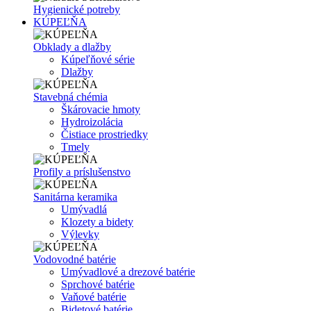
Hygienické potreby
KÚPEĽŇA
Obklady a dlažby
Kúpeľňové série
Dlažby
Stavebná chémia
Škárovacie hmoty
Hydroizolácia
Čistiace prostriedky
Tmely
Profily a príslušenstvo
Sanitárna keramika
Umývadlá
Klozety a bidety
Výlevky
Vodovodné batérie
Umývadlové a drezové batérie
Sprchové batérie
Vaňové batérie
Bidetové batérie