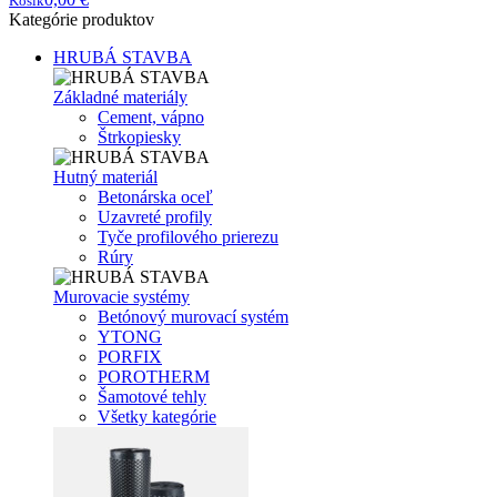
Košík
Kategórie produktov
HRUBÁ STAVBA
Základné materiály
Cement, vápno
Štrkopiesky
Hutný materiál
Betonárska oceľ
Uzavreté profily
Tyče profilového prierezu
Rúry
Murovacie systémy
Betónový murovací systém
YTONG
PORFIX
POROTHERM
Šamotové tehly
Všetky kategórie