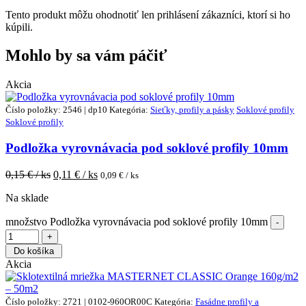
Tento produkt môžu ohodnotiť len prihlásení zákazníci, ktorí si ho
kúpili.
Mohlo by sa vám páčiť
Akcia
Číslo položky: 2546 | dp10
Kategória:
Sieťky, profily a pásky
Soklové profily
Soklové profily
Podložka vyrovnávacia pod soklové profily 10mm
0,15
€ / ks
0,11
€ / ks
0,09
€ / ks
Na sklade
množstvo Podložka vyrovnávacia pod soklové profily 10mm
Do košíka
Akcia
Číslo položky: 2721 | 0102-960OR00C
Kategória:
Fasádne profily a