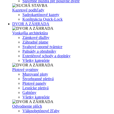
Stavebné puzdrá pre posuvné dvere
Kazetové podhľady
Sadrokartónové kazety
Konštrukcia Quick-Lock
DVOR A ZÁHRADA
Vonkajšia architektúra
Zámkové dlažby
Záhradné platne
Svahové oporné tvárnice
Palisády a obrubníky
Exteriérové schody a doplnky
Všetky kategórie
Plotové systémy
Murované ploty
Štvorhranné pletivá
Plotové panely
Lesnícke pletivá
Gabióny
Všetky kategórie
Odvodnenie plôch
Vláknobetónové žľaby