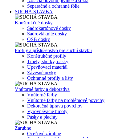
Izolácia obvodu pivnice a sokla
Separačné a ochranné fólie
SUCHÁ STAVBA
Konštrukčné dosky
Sadrokartónové dosky
Sadrovláknité dosky
OSB dosky
Profily a príslušenstvo pre suchú stavbu
Konštrukčné profily
Tmely, stierky, pásky
Upevňovací materiál
Závesné prvky
Ochranné profily a lišty
Vnútorné farby a dekoratíva
Vnútorné farby
Vnútorné farby na problémové povrchy
Dekoračná úprava povrchov
Vyrovnávacie hmoty
Pásky a plachty
Zárubne
Oceľové zárubne