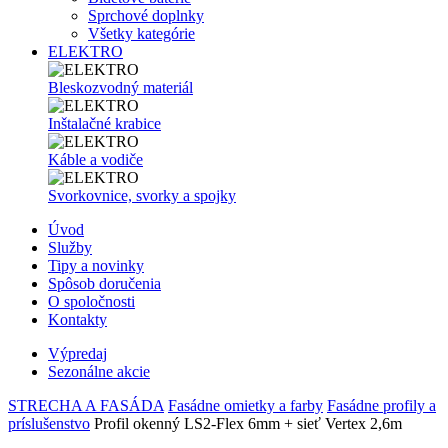
Sprchové doplnky
Všetky kategórie
ELEKTRO
Bleskozvodný materiál
Inštalačné krabice
Káble a vodiče
Svorkovnice, svorky a spojky
Úvod
Služby
Tipy a novinky
Spôsob doručenia
O spoločnosti
Kontakty
Výpredaj
Sezonálne akcie
STRECHA A FASÁDA
Fasádne omietky a farby
Fasádne profily a
príslušenstvo
Profil okenný LS2-Flex 6mm + sieť Vertex 2,6m