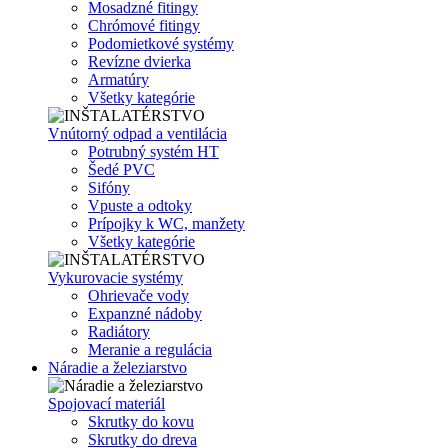
Mosadzné fitingy
Chrómové fitingy
Podomietkové systémy
Revízne dvierka
Armatúry
Všetky kategórie
Vnútorný odpad a ventilácia
Potrubný systém HT
Šedé PVC
Sifóny
Vpuste a odtoky
Prípojky k WC, manžety
Všetky kategórie
Vykurovacie systémy
Ohrievače vody
Expanzné nádoby
Radiátory
Meranie a regulácia
Náradie a železiarstvo
Spojovací materiál
Skrutky do kovu
Skrutky do dreva