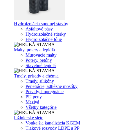
Hydroizolácia spodnej stavby
Asfaltové pásy
Hydroizolačné stierky
Hydroizolačné fólie
Malty, potery a lepidlá
Murovacie malty
Potery, betóny
Stavebné lepidlá
Tmely, prísady a chémia
Tmely, silikóny
Penetrácie, adhézne mostíky
Prísady, impregnácie
PU peny
Mazivá
Všetky kategórie
Inžinierske siete
Vonkajšia kanalizácia KGEM
Tlakové rozvody LDPE a PP