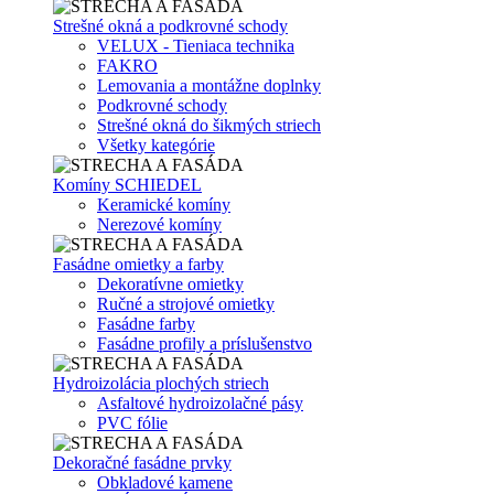
Strešné okná a podkrovné schody
VELUX - Tieniaca technika
FAKRO
Lemovania a montážne doplnky
Podkrovné schody
Strešné okná do šikmých striech
Všetky kategórie
Komíny SCHIEDEL
Keramické komíny
Nerezové komíny
Fasádne omietky a farby
Dekoratívne omietky
Ručné a strojové omietky
Fasádne farby
Fasádne profily a príslušenstvo
Hydroizolácia plochých striech
Asfaltové hydroizolačné pásy
PVC fólie
Dekoračné fasádne prvky
Obkladové kamene