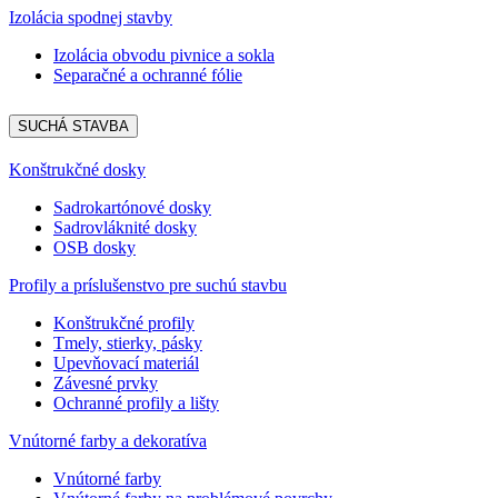
Izolácia spodnej stavby
Izolácia obvodu pivnice a sokla
Separačné a ochranné fólie
SUCHÁ STAVBA
Konštrukčné dosky
Sadrokartónové dosky
Sadrovláknité dosky
OSB dosky
Profily a príslušenstvo pre suchú stavbu
Konštrukčné profily
Tmely, stierky, pásky
Upevňovací materiál
Závesné prvky
Ochranné profily a lišty
Vnútorné farby a dekoratíva
Vnútorné farby