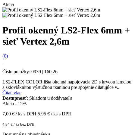
Akcia
Profil okenný LS2-Flex 6mm +
sieť Vertex 2,6m
(0)
|
Číslo položky: 0939 | 160.26
LS2-FLEX COLOR lišta okenná napojovacia 2D s krycou lamelou
a sklovláknitou výstužnou tkaninou pre spojenie dilatujúce v...
Čítať viac
Dostupnosť:
Skladom u dodávateľa
Akcia - 15%
7,00
€ / ks s DPH
5,95
€ / ks s DPH
4,84
€
/ ks bez DPH
Dostupné na objednávku