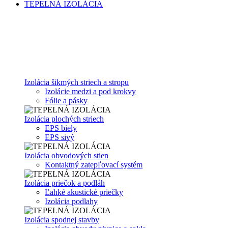
TEPELNÁ IZOLÁCIA
Izolácia šikmých striech a stropu
Izolácie medzi a pod krokvy
Fólie a pásky
Izolácia plochých striech
EPS biely
EPS sivý
Izolácia obvodových stien
Kontaktný zatepľovací systém
Izolácia priečok a podláh
Ľahké akustické priečky
Izolácia podlahy
Izolácia spodnej stavby