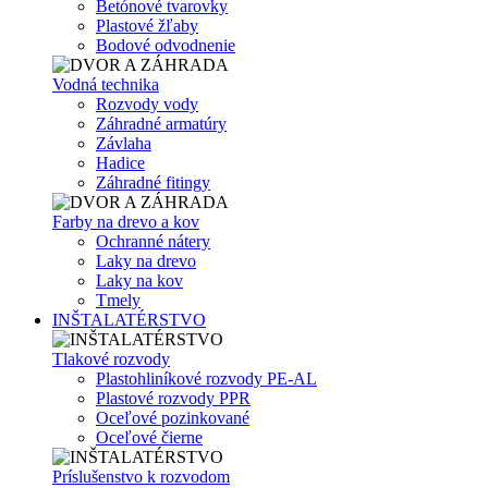
Betónové tvarovky
Plastové žľaby
Bodové odvodnenie
Vodná technika
Rozvody vody
Záhradné armatúry
Závlaha
Hadice
Záhradné fitingy
Farby na drevo a kov
Ochranné nátery
Laky na drevo
Laky na kov
Tmely
INŠTALATÉRSTVO
Tlakové rozvody
Plastohliníkové rozvody PE-AL
Plastové rozvody PPR
Oceľové pozinkované
Oceľové čierne
Príslušenstvo k rozvodom