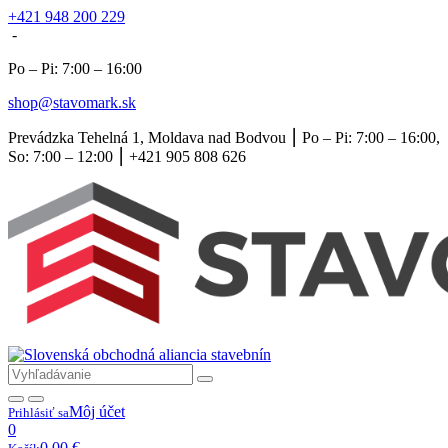
+421 948 200 229
-
Po – Pi: 7:00 – 16:00
shop@stavomark.sk
Prevádzka Tehelná 1, Moldava nad Bodvou ⎮ Po – Pi: 7:00 – 16:00,
So: 7:00 – 12:00 ⎮ +421 905 808 626
Môj účet
Prihlásiť sa
0
0,00
€