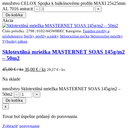
množstvo CELOX Spojka k balkónovému profilu MAXI 25x25mm
AL 7016 antracit
Do košíka
Akcia
Číslo položky: 2798 | 0102-945WH0EC
Kategória:
Fasádne profily a
príslušenstvo
Sieťky, profily a pásky
Sklotextilná sieťka
Sklotextilné mriežky
Výhodný nákup
Sklotextilná mriežka MASTERNET SOAS 145g/m2
– 50m2
45,00
€ / ks
36,00
€ / ks
29,27
€ / ks
Na sklade
množstvo Sklotextilná mriežka MASTERNET SOAS 145g/m2 –
50m2
Do košíka
x
Tovar bol úspešne pridaný do porovnania
Zobraziť porovnanie