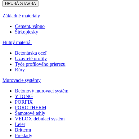
HRUBÁ STAVBA
Základné materiály
Cement, vápno
Štrkopiesky
Hutný materiál
Betonárska oceľ
Uzavreté profily
Tyče profilového prierezu
Rúry
Murovacie systémy
Betónový murovací systém
YTONG
PORFIX
POROTHERM
Šamotové tehly
VELOX debniaci systém
Leier
Britterm
Preklady