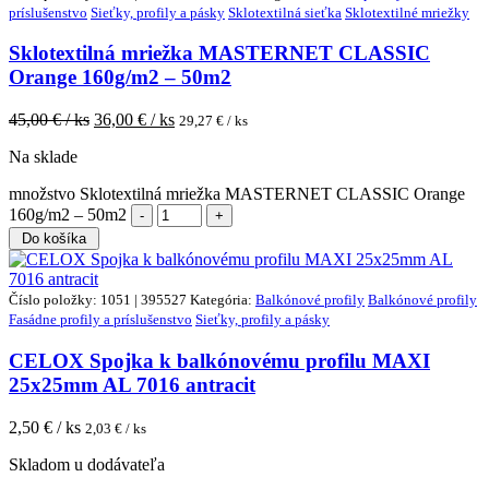
príslušenstvo
Sieťky, profily a pásky
Sklotextilná sieťka
Sklotextilné mriežky
Sklotextilná mriežka MASTERNET CLASSIC
Orange 160g/m2 – 50m2
45,00
€ / ks
36,00
€ / ks
29,27
€ / ks
Na sklade
množstvo Sklotextilná mriežka MASTERNET CLASSIC Orange
160g/m2 – 50m2
Do košíka
Číslo položky: 1051 | 395527
Kategória:
Balkónové profily
Balkónové profily
Fasádne profily a príslušenstvo
Sieťky, profily a pásky
CELOX Spojka k balkónovému profilu MAXI
25x25mm AL 7016 antracit
2,50
€ / ks
2,03
€ / ks
Skladom u dodávateľa