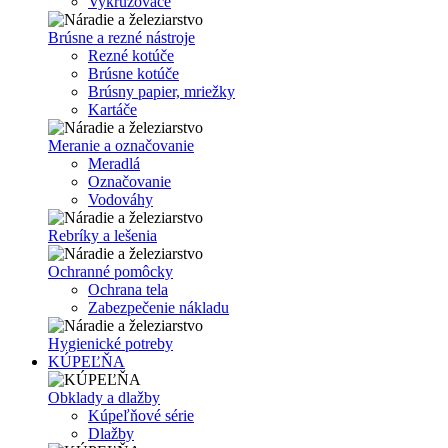
Vykružovače
Brúsne a rezné nástroje
Rezné kotúče
Brúsne kotúče
Brúsny papier, mriežky
Kartáče
Meranie a označovanie
Meradlá
Označovanie
Vodováhy
Rebríky a lešenia
Ochranné pomôcky
Ochrana tela
Zabezpečenie nákladu
Hygienické potreby
KÚPEĽŇA
Obklady a dlažby
Kúpeľňové série
Dlažby