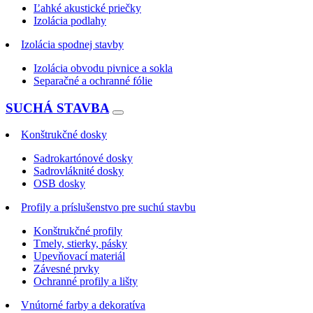
Ľahké akustické priečky
Izolácia podlahy
Izolácia spodnej stavby
Izolácia obvodu pivnice a sokla
Separačné a ochranné fólie
SUCHÁ STAVBA
Konštrukčné dosky
Sadrokartónové dosky
Sadrovláknité dosky
OSB dosky
Profily a príslušenstvo pre suchú stavbu
Konštrukčné profily
Tmely, stierky, pásky
Upevňovací materiál
Závesné prvky
Ochranné profily a lišty
Vnútorné farby a dekoratíva