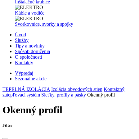
Inštalačné krabice
Káble a vodiče
Svorkovnice, svorky a spojky
Úvod
Služby
Tipy a novinky
Spôsob doručenia
O spoločnosti
Kontakty
Výpredaj
Sezonálne akcie
TEPELNÁ IZOLÁCIA
Izolácia obvodových stien
Kontaktný
zatepľovací systém
Sieťky, profily a pásky
Okenný profil
Okenný profil
Filter