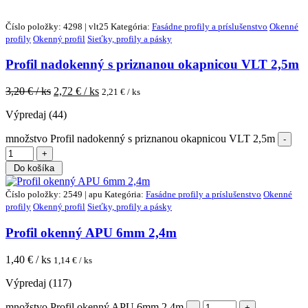
Číslo položky: 4298 | vlt25
Kategória:
Fasádne profily a príslušenstvo
Okenné
profily
Okenný profil
Sieťky, profily a pásky
Profil nadokenný s priznanou okapnicou VLT 2,5m
3,20
€ / ks
2,72
€ / ks
2,21
€ / ks
Výpredaj (44)
množstvo Profil nadokenný s priznanou okapnicou VLT 2,5m
Do košíka
Číslo položky: 2549 | apu
Kategória:
Fasádne profily a príslušenstvo
Okenné
profily
Okenný profil
Sieťky, profily a pásky
Profil okenný APU 6mm 2,4m
1,40
€ / ks
1,14
€ / ks
Výpredaj (117)
množstvo Profil okenný APU 6mm 2,4m