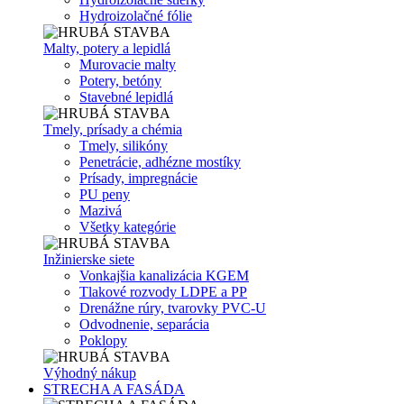
Hydroizolačné fólie
Malty, potery a lepidlá
Murovacie malty
Potery, betóny
Stavebné lepidlá
Tmely, prísady a chémia
Tmely, silikóny
Penetrácie, adhézne mostíky
Prísady, impregnácie
PU peny
Mazivá
Všetky kategórie
Inžinierske siete
Vonkajšia kanalizácia KGEM
Tlakové rozvody LDPE a PP
Drenážne rúry, tvarovky PVC-U
Odvodnenie, separácia
Poklopy
Výhodný nákup
STRECHA A FASÁDA