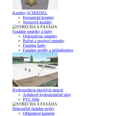
Komíny SCHIEDEL
Keramické komíny
Nerezové komíny
Fasádne omietky a farby
Dekoratívne omietky
Ručné a strojové omietky
Fasádne farby
Fasádne profily a príslušenstvo
Hydroizolácia plochých striech
Asfaltové hydroizolačné pásy
PVC fólie
Dekoračné fasádne prvky
Obkladové kamene