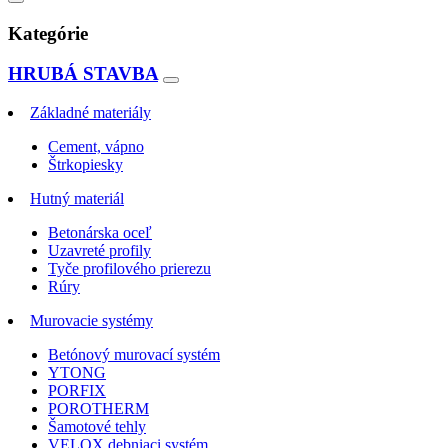
Kategórie
HRUBÁ STAVBA
Základné materiály
Cement, vápno
Štrkopiesky
Hutný materiál
Betonárska oceľ
Uzavreté profily
Tyče profilového prierezu
Rúry
Murovacie systémy
Betónový murovací systém
YTONG
PORFIX
POROTHERM
Šamotové tehly
VELOX debniaci systém