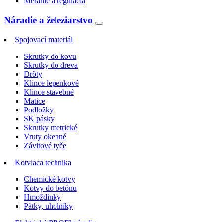
Meranie a regulácia
Náradie a železiarstvo
Spojovací materiál
Skrutky do kovu
Skrutky do dreva
Drôty
Klince lepenkové
Klince stavebné
Matice
Podložky
SK pásky
Skrutky metrické
Vruty okenné
Závitové tyče
Kotviaca technika
Chemické kotvy
Kotvy do betónu
Hmoždinky
Pätky, uholníky