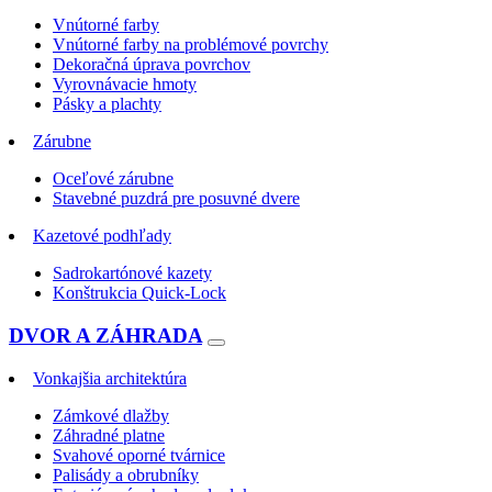
Vnútorné farby
Vnútorné farby na problémové povrchy
Dekoračná úprava povrchov
Vyrovnávacie hmoty
Pásky a plachty
Zárubne
Oceľové zárubne
Stavebné puzdrá pre posuvné dvere
Kazetové podhľady
Sadrokartónové kazety
Konštrukcia Quick-Lock
DVOR A ZÁHRADA
Vonkajšia architektúra
Zámkové dlažby
Záhradné platne
Svahové oporné tvárnice
Palisády a obrubníky