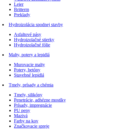
Leier
Britterm
Preklady
Hydroizolácia spodnej stavby
Asfaltové pásy
Hydroizolačné stierky
Hydroizolačné fólie
Malty, potery a lepidlá
Murovacie malty
Potery, betóny
Stavebné lepidlá
Tmely, prísady a chémia
Tmely, silikóny
Penetrácie, adhézne mostíky
Prísady, impregnácie
PU peny
Mazivá
Farby na kov
Značkovacie spreje