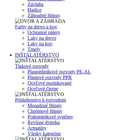
Závlaha
Hadice
Záhradné fitingy
Farby na drevo a kov
Ochranné nátery
Laky na drevo
Laky na kov
Tmely
INŠTALATÉRSTVO
Tlakové rozvody
Plastohliníkové rozvody PE-AL
Plastové rozvody PPR
Oceľové pozinkované
Oceľové čierne
Príslušenstvo k rozvodom
Mosadzné fitingy
Chrómové fitingy
Podomietkové systémy
Revízne dvierka
Armatúry
Všetky kategórie