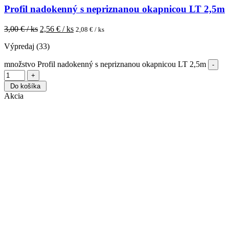
Profil nadokenný s nepriznanou okapnicou LT 2,5m
3,00
€ / ks
2,56
€ / ks
2,08
€ / ks
Výpredaj (33)
množstvo Profil nadokenný s nepriznanou okapnicou LT 2,5m
Do košíka
Akcia