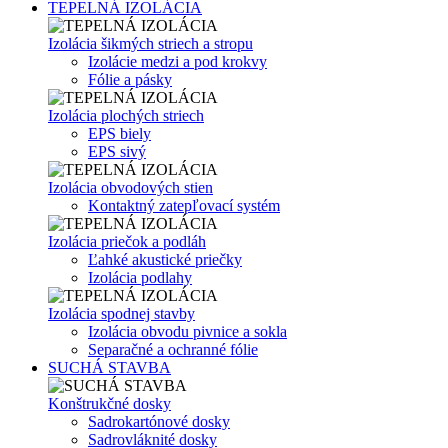
TEPELNÁ IZOLÁCIA
Izolácia šikmých striech a stropu
Izolácie medzi a pod krokvy
Fólie a pásky
Izolácia plochých striech
EPS biely
EPS sivý
Izolácia obvodových stien
Kontaktný zatepľovací systém
Izolácia priečok a podláh
Ľahké akustické priečky
Izolácia podlahy
Izolácia spodnej stavby
Izolácia obvodu pivnice a sokla
Separačné a ochranné fólie
SUCHÁ STAVBA
Konštrukčné dosky
Sadrokartónové dosky
Sadrovláknité dosky