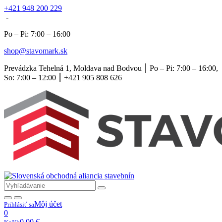
+421 948 200 229
-
Po – Pi: 7:00 – 16:00
shop@stavomark.sk
Prevádzka Tehelná 1, Moldava nad Bodvou ⎮ Po – Pi: 7:00 – 16:00,
So: 7:00 – 12:00 ⎮ +421 905 808 626
Môj účet
Prihlásiť sa
0
0,00
€