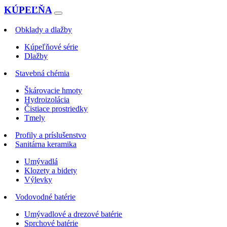
KÚPEĽŇA
Obklady a dlažby
Kúpeľňové série
Dlažby
Stavebná chémia
Škárovacie hmoty
Hydroizolácia
Čistiace prostriedky
Tmely
Profily a príslušenstvo
Sanitárna keramika
Umývadlá
Klozety a bidety
Výlevky
Vodovodné batérie
Umývadlové a drezové batérie
Sprchové batérie