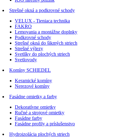
Strešné okná a podkrovné schody
VELUX - Tieniaca technika
FAKRO
Lemovania a montážne doplnky
Podkrovné schody
Strešné okná do šikmých striech
Strešné výlezy
Svetlíky do plochých striech
Svetlovody
Komíny SCHIEDEL
Keramické komíny
Nerezové komíny
Fasádne omietky a farby
Dekoratívne omietky
Ručné a strojové omietky
Fasádne farby
Fasádne profily a príslušenstvo
Hydroizolácia plochých striech