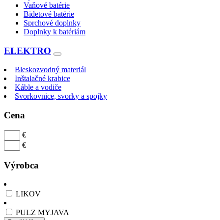
Vaňové batérie
Bidetové batérie
Sprchové doplnky
Doplnky k batériám
ELEKTRO
Bleskozvodný materiál
Inštalačné krabice
Káble a vodiče
Svorkovnice, svorky a spojky
Cena
€
€
Výrobca
LIKOV
PULZ MYJAVA