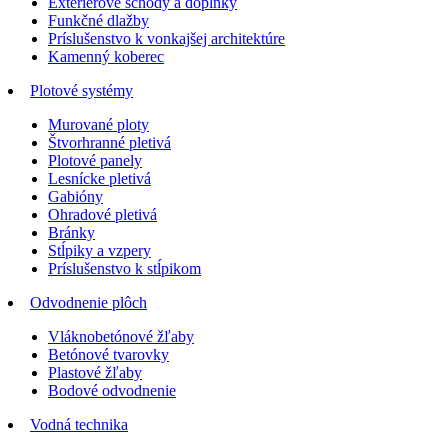
Exteriérové schody a doplnky
Funkčné dlažby
Príslušenstvo k vonkajšej architektúre
Kamenný koberec
Plotové systémy
Murované ploty
Štvorhranné pletivá
Plotové panely
Lesnícke pletivá
Gabióny
Ohradové pletivá
Bránky
Stĺpiky a vzpery
Príslušenstvo k stĺpikom
Odvodnenie plôch
Vláknobetónové žľaby
Betónové tvarovky
Plastové žľaby
Bodové odvodnenie
Vodná technika