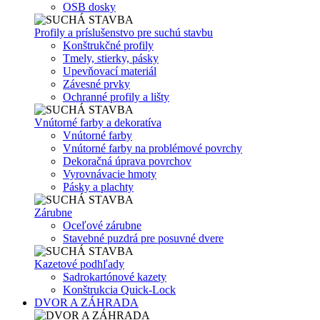
OSB dosky
Profily a príslušenstvo pre suchú stavbu
Konštrukčné profily
Tmely, stierky, pásky
Upevňovací materiál
Závesné prvky
Ochranné profily a lišty
Vnútorné farby a dekoratíva
Vnútorné farby
Vnútorné farby na problémové povrchy
Dekoračná úprava povrchov
Vyrovnávacie hmoty
Pásky a plachty
Zárubne
Oceľové zárubne
Stavebné puzdrá pre posuvné dvere
Kazetové podhľady
Sadrokartónové kazety
Konštrukcia Quick-Lock
DVOR A ZÁHRADA