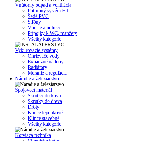
Vnútorný odpad a ventilácia
Potrubný systém HT
Šedé PVC
Sifóny
Vpuste a odtoky
Prípojky k WC, manžety
Všetky kategórie
Vykurovacie systémy
Ohrievače vody
Expanzné nádoby
Radiátory
Meranie a regulácia
Náradie a železiarstvo
Spojovací materiál
Skrutky do kovu
Skrutky do dreva
Drôty
Klince lepenkové
Klince stavebné
Všetky kategórie
Kotviaca technika
Chemické kotvy