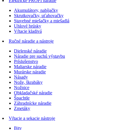
Elektrické PROFI náradie
Akumulátory, nabíjačky
Skrutkovačky, uťahovačky
Stavebné miešačky a miešadlá
Uhlové brúsky
Vŕtacie kladivá
Ručné náradie a nástroje
Dielenské náradie
Náradie pre suchú výstavbu
Príslušenstvo
Maliarske náradie
Murárske náradie
Násady
Nože, škrabáky
Nožnice
Obkladačské náradie
Špachtle
Záhradnícke náradie
Zmetáky
Vŕtacie a sekacie nástroje
Bity