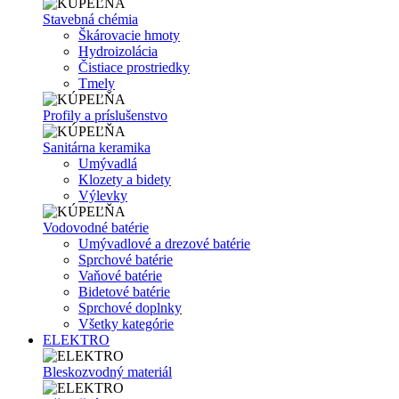
Stavebná chémia
Škárovacie hmoty
Hydroizolácia
Čistiace prostriedky
Tmely
Profily a príslušenstvo
Sanitárna keramika
Umývadlá
Klozety a bidety
Výlevky
Vodovodné batérie
Umývadlové a drezové batérie
Sprchové batérie
Vaňové batérie
Bidetové batérie
Sprchové doplnky
Všetky kategórie
ELEKTRO
Bleskozvodný materiál