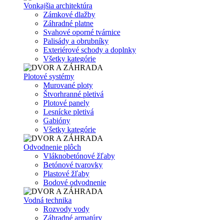
Vonkajšia architektúra
Zámkové dlažby
Záhradné platne
Svahové oporné tvárnice
Palisády a obrubníky
Exteriérové schody a doplnky
Všetky kategórie
Plotové systémy
Murované ploty
Štvorhranné pletivá
Plotové panely
Lesnícke pletivá
Gabióny
Všetky kategórie
Odvodnenie plôch
Vláknobetónové žľaby
Betónové tvarovky
Plastové žľaby
Bodové odvodnenie
Vodná technika
Rozvody vody
Záhradné armatúry