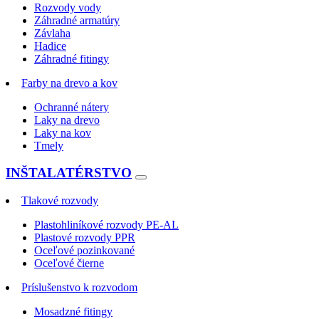
Rozvody vody
Záhradné armatúry
Závlaha
Hadice
Záhradné fitingy
Farby na drevo a kov
Ochranné nátery
Laky na drevo
Laky na kov
Tmely
INŠTALATÉRSTVO
Tlakové rozvody
Plastohliníkové rozvody PE-AL
Plastové rozvody PPR
Oceľové pozinkované
Oceľové čierne
Príslušenstvo k rozvodom
Mosadzné fitingy