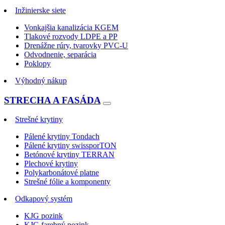
Inžinierske siete
Vonkajšia kanalizácia KGEM
Tlakové rozvody LDPE a PP
Drenážne rúry, tvarovky PVC-U
Odvodnenie, separácia
Poklopy
Výhodný nákup
STRECHA A FASÁDA
Strešné krytiny
Pálené krytiny Tondach
Pálené krytiny swissporTON
Betónové krytiny TERRAN
Plechové krytiny
Polykarbonátové platne
Strešné fólie a komponenty
Odkapový systém
KJG pozink
KJG farebný pozink