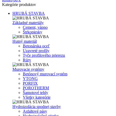
Košík
Kategórie produktov
HRUBÁ STAVBA
Základné materiály
Cement, vápno
Štrkopiesky
Hutný materiál
Betonárska oceľ
Uzavreté profily
Tyče profilového prierezu
Rúry
Murovacie systémy
Betónový murovací systém
YTONG
PORFIX
POROTHERM
Šamotové tehly
Všetky kategórie
Hydroizolácia spodnej stavby
Asfaltové pásy
Hydroizolačné stierky