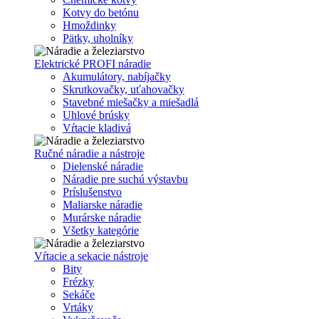
Kotvy do betónu
Hmoždinky
Pätky, uholníky
Elektrické PROFI náradie
Akumulátory, nabíjačky
Skrutkovačky, uťahovačky
Stavebné miešačky a miešadlá
Uhlové brúsky
Vŕtacie kladivá
Ručné náradie a nástroje
Dielenské náradie
Náradie pre suchú výstavbu
Príslušenstvo
Maliarske náradie
Murárske náradie
Všetky kategórie
Vŕtacie a sekacie nástroje
Bity
Frézky
Sekáče
Vrtáky