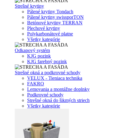
Strešné krytiny
Pálené krytiny Tondach
Pálené krytiny swissporTON
Betónové krytiny TERRAN
Plechové krytiny
Polykarbonátové platne
Všetky kategórie
Odkapový systém
KJG pozink
KJG farebný pozink
Strešné okná a podkrovné schody
VELUX - Tieniaca technika
FAKRO
Lemovania a montážne doplnky
Podkrovné schody
Strešné okná do šikmých striech
Všetky kategórie