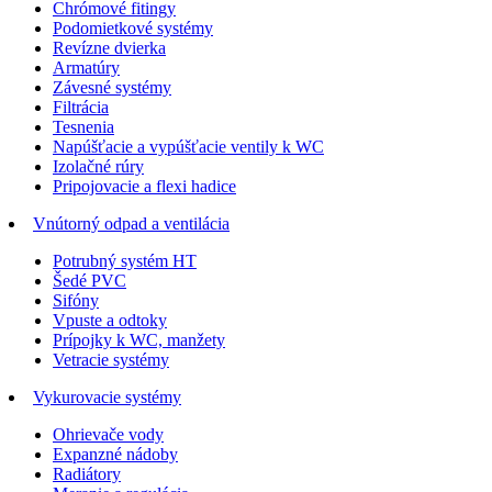
Chrómové fitingy
Podomietkové systémy
Revízne dvierka
Armatúry
Závesné systémy
Filtrácia
Tesnenia
Napúšťacie a vypúšťacie ventily k WC
Izolačné rúry
Pripojovacie a flexi hadice
Vnútorný odpad a ventilácia
Potrubný systém HT
Šedé PVC
Sifóny
Vpuste a odtoky
Prípojky k WC, manžety
Vetracie systémy
Vykurovacie systémy
Ohrievače vody
Expanzné nádoby
Radiátory