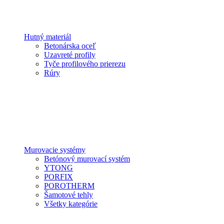
Hutný materiál
Betonárska oceľ
Uzavreté profily
Tyče profilového prierezu
Rúry
Murovacie systémy
Betónový murovací systém
YTONG
PORFIX
POROTHERM
Šamotové tehly
Všetky kategórie