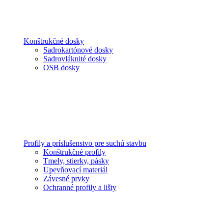
Konštrukčné dosky
Sadrokartónové dosky
Sadrovláknité dosky
OSB dosky
Profily a príslušenstvo pre suchú stavbu
Konštrukčné profily
Tmely, stierky, pásky
Upevňovací materiál
Závesné prvky
Ochranné profily a lišty