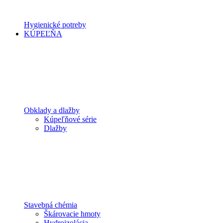
Hygienické potreby
KÚPEĽŇA
Obklady a dlažby
Kúpeľňové série
Dlažby
Stavebná chémia
Škárovacie hmoty
Hydroizolácia