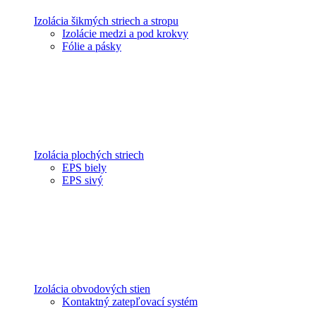
Izolácia šikmých striech a stropu
Izolácie medzi a pod krokvy
Fólie a pásky
Izolácia plochých striech
EPS biely
EPS sivý
Izolácia obvodových stien
Kontaktný zatepľovací systém