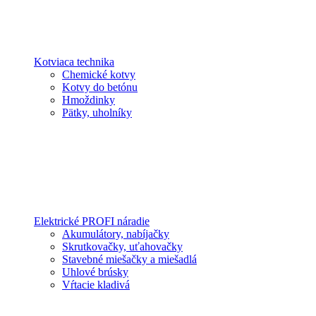
Kotviaca technika
Chemické kotvy
Kotvy do betónu
Hmoždinky
Pätky, uholníky
Elektrické PROFI náradie
Akumulátory, nabíjačky
Skrutkovačky, uťahovačky
Stavebné miešačky a miešadlá
Uhlové brúsky
Vŕtacie kladivá