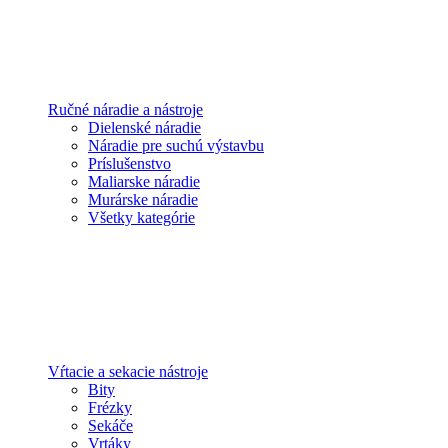
Ručné náradie a nástroje
Dielenské náradie
Náradie pre suchú výstavbu
Príslušenstvo
Maliarske náradie
Murárske náradie
Všetky kategórie
Vŕtacie a sekacie nástroje
Bity
Frézky
Sekáče
Vrtáky