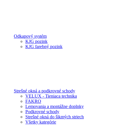
Odkapový systém
KJG pozink
KJG farebný pozink
Strešné okná a podkrovné schody
VELUX - Tieniaca technika
FAKRO
Lemovania a montážne doplnky
Podkrovné schody
Strešné okná do šikmých striech
Všetky kategórie