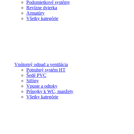
Podomietkové systémy
Revízne dvierka
Armatúry
Všetky kategórie
Vnútorný odpad a ventilácia
Potrubný systém HT
Šedé PVC
Sifóny
Vpuste a odtoky
Prípojky k WC, manžety
Všetky kategórie