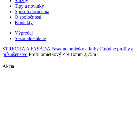
Služby
Tipy a novinky
Spôsob doručenia
O spoločnosti
Kontakty
Výpredaj
Sezonálne akcie
STRECHA A FASÁDA
Fasádne omietky a farby
Fasádne profily a
príslušenstvo
Profil omietkový ZN 10mm 2,75m
Akcia