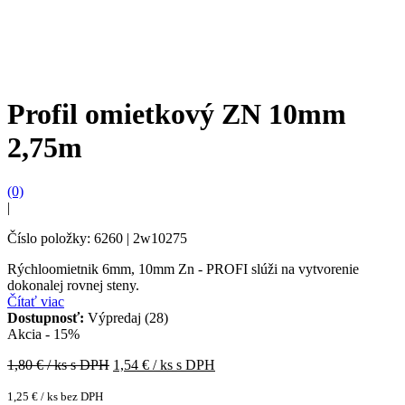
Profil omietkový ZN 10mm
2,75m
(0)
|
Číslo položky: 6260 | 2w10275
Rýchloomietnik 6mm, 10mm Zn - PROFI slúži na vytvorenie
dokonalej rovnej steny.
Čítať viac
Dostupnosť:
Výpredaj (28)
Akcia - 15%
1,80
€ / ks s DPH
1,54
€ / ks s DPH
1,25
€
/ ks bez DPH