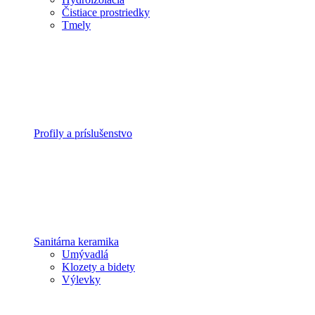
Čistiace prostriedky
Tmely
Profily a príslušenstvo
Sanitárna keramika
Umývadlá
Klozety a bidety
Výlevky