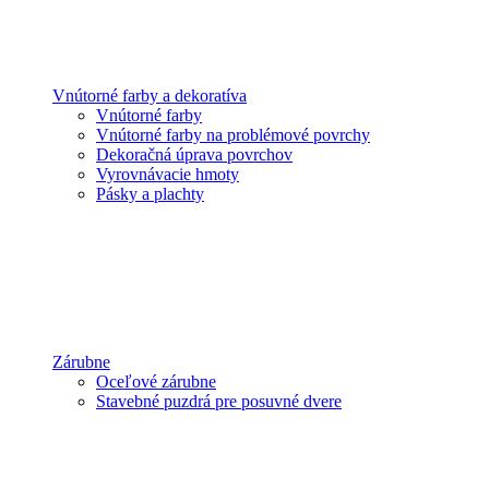
Vnútorné farby a dekoratíva
Vnútorné farby
Vnútorné farby na problémové povrchy
Dekoračná úprava povrchov
Vyrovnávacie hmoty
Pásky a plachty
Zárubne
Oceľové zárubne
Stavebné puzdrá pre posuvné dvere