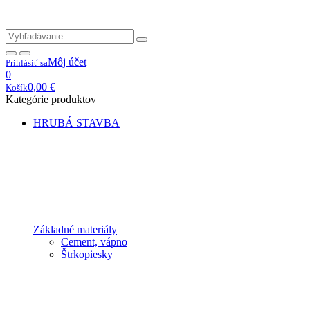
Môj účet
Prihlásiť sa
0
0,00
€
Košík
Kategórie produktov
HRUBÁ STAVBA
Základné materiály
Cement, vápno
Štrkopiesky