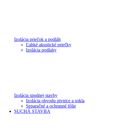
Izolácia priečok a podláh
Ľahké akustické priečky
Izolácia podlahy
Izolácia spodnej stavby
Izolácia obvodu pivnice a sokla
Separačné a ochranné fólie
SUCHÁ STAVBA