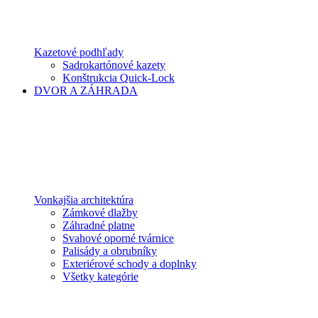
Kazetové podhľady
Sadrokartónové kazety
Konštrukcia Quick-Lock
DVOR A ZÁHRADA
Vonkajšia architektúra
Zámkové dlažby
Záhradné platne
Svahové oporné tvárnice
Palisády a obrubníky
Exteriérové schody a doplnky
Všetky kategórie