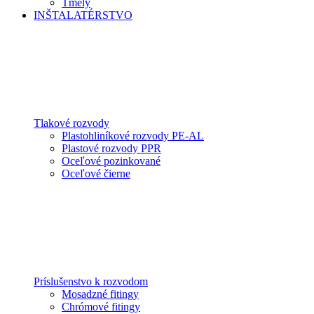
Tmely
INŠTALATÉRSTVO
Tlakové rozvody
Plastohliníkové rozvody PE-AL
Plastové rozvody PPR
Oceľové pozinkované
Oceľové čierne
Príslušenstvo k rozvodom
Mosadzné fitingy
Chrómové fitingy