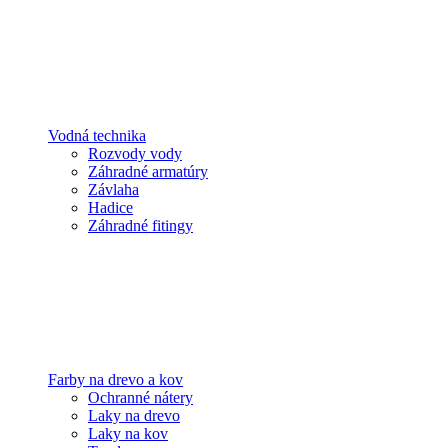
Vodná technika
Rozvody vody
Záhradné armatúry
Závlaha
Hadice
Záhradné fitingy
Farby na drevo a kov
Ochranné nátery
Laky na drevo
Laky na kov