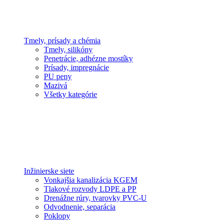
Tmely, prísady a chémia
Tmely, silikóny
Penetrácie, adhézne mostíky
Prísady, impregnácie
PU peny
Mazivá
Všetky kategórie
Inžinierske siete
Vonkajšia kanalizácia KGEM
Tlakové rozvody LDPE a PP
Drenážne rúry, tvarovky PVC-U
Odvodnenie, separácia
Poklopy