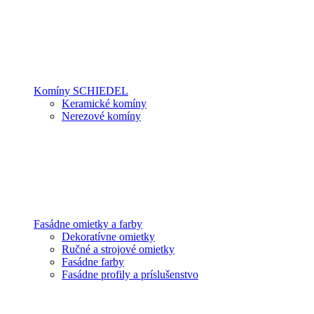
Komíny SCHIEDEL
Keramické komíny
Nerezové komíny
Fasádne omietky a farby
Dekoratívne omietky
Ručné a strojové omietky
Fasádne farby
Fasádne profily a príslušenstvo