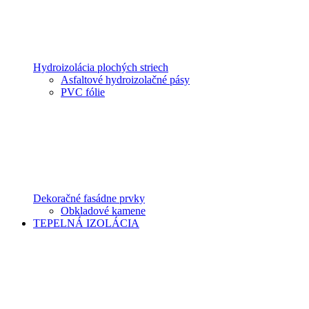
Hydroizolácia plochých striech
Asfaltové hydroizolačné pásy
PVC fólie
Dekoračné fasádne prvky
Obkladové kamene
TEPELNÁ IZOLÁCIA