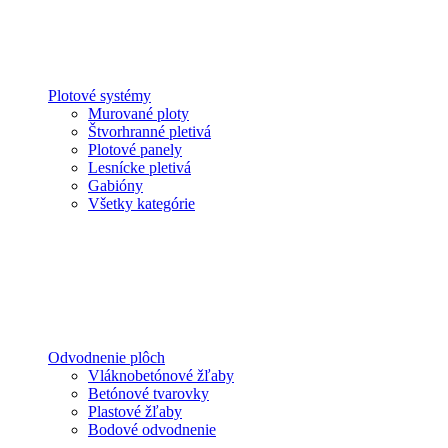
Plotové systémy
Murované ploty
Štvorhranné pletivá
Plotové panely
Lesnícke pletivá
Gabióny
Všetky kategórie
Odvodnenie plôch
Vláknobetónové žľaby
Betónové tvarovky
Plastové žľaby
Bodové odvodnenie