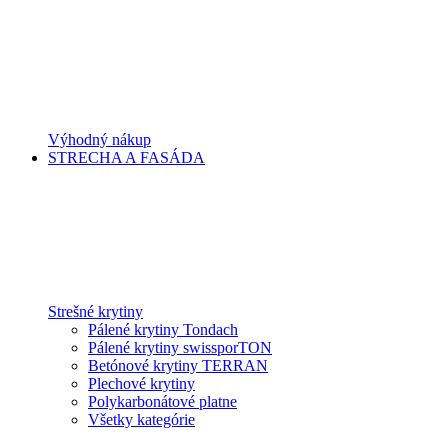
Výhodný nákup
STRECHA A FASÁDA
Strešné krytiny
Pálené krytiny Tondach
Pálené krytiny swissporTON
Betónové krytiny TERRAN
Plechové krytiny
Polykarbonátové platne
Všetky kategórie