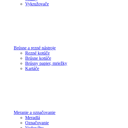
Vykružovače
Brúsne a rezné nástroje
Rezné kotúče
Brúsne kotúče
Brúsny papier, mriežky
Kartáče
Meranie a označovanie
Meradlá
Označovanie
Vodováhy