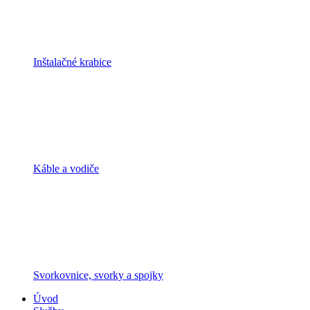
Inštalačné krabice
Káble a vodiče
Svorkovnice, svorky a spojky
Úvod