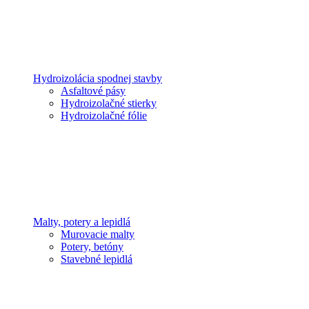
Hydroizolácia spodnej stavby
Asfaltové pásy
Hydroizolačné stierky
Hydroizolačné fólie
Malty, potery a lepidlá
Murovacie malty
Potery, betóny
Stavebné lepidlá