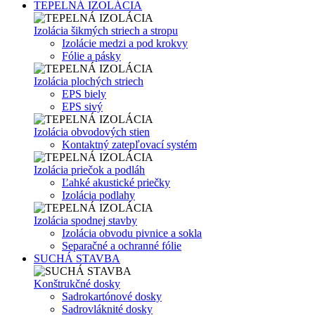
TEPELNÁ IZOLÁCIA
Izolácia šikmých striech a stropu
Izolácie medzi a pod krokvy
Fólie a pásky
Izolácia plochých striech
EPS biely
EPS sivý
Izolácia obvodových stien
Kontaktný zatepľovací systém
Izolácia priečok a podláh
Ľahké akustické priečky
Izolácia podlahy
Izolácia spodnej stavby
Izolácia obvodu pivnice a sokla
Separačné a ochranné fólie
SUCHÁ STAVBA
Konštrukčné dosky
Sadrokartónové dosky
Sadrovláknité dosky