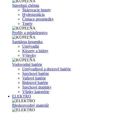
Stavebná chémia
Škárovacie hmoty
Hydroizolácia
Čistiace prostriedky
Tmely
Profily a príslušenstvo
Sanitárna keramika
Umývadlá
Klozety a bidety
Výlevky
Vodovodné batérie
Umývadlové a drezové batérie
Sprchové batérie
Vaňové batérie
Bidetové batérie
Sprchové doplnky
Všetky kategórie
ELEKTRO
Bleskozvodný materiál