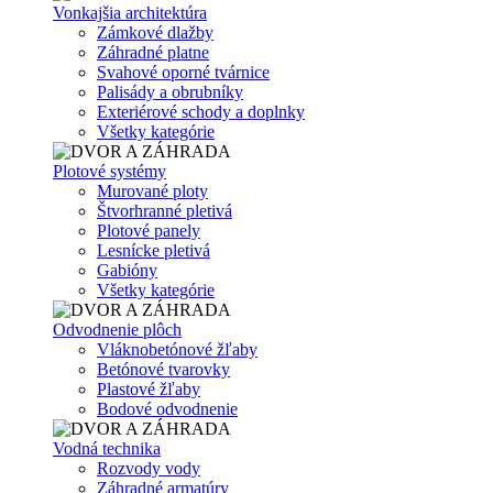
Vonkajšia architektúra
Zámkové dlažby
Záhradné platne
Svahové oporné tvárnice
Palisády a obrubníky
Exteriérové schody a doplnky
Všetky kategórie
Plotové systémy
Murované ploty
Štvorhranné pletivá
Plotové panely
Lesnícke pletivá
Gabióny
Všetky kategórie
Odvodnenie plôch
Vláknobetónové žľaby
Betónové tvarovky
Plastové žľaby
Bodové odvodnenie
Vodná technika
Rozvody vody
Záhradné armatúry