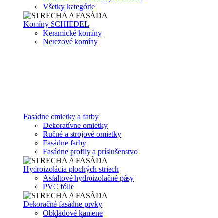
Všetky kategórie
Komíny SCHIEDEL
Keramické komíny
Nerezové komíny
Fasádne omietky a farby
Dekoratívne omietky
Ručné a strojové omietky
Fasádne farby
Fasádne profily a príslušenstvo
Hydroizolácia plochých striech
Asfaltové hydroizolačné pásy
PVC fólie
Dekoračné fasádne prvky
Obkladové kamene