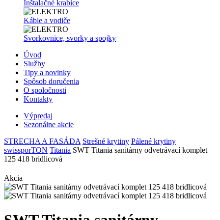
Inštalačné krabice
Káble a vodiče
Svorkovnice, svorky a spojky
Úvod
Služby
Tipy a novinky
Spôsob doručenia
O spoločnosti
Kontakty
Výpredaj
Sezonálne akcie
STRECHA A FASÁDA
Strešné krytiny
Pálené krytiny
swissporTON
Titania
SWT Titania sanitárny odvetrávací komplet
125 418 bridlicová
Akcia
SWT Titania sanitárny