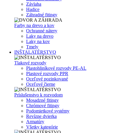
Závlaha
Hadice
Záhradné fitingy
Farby na drevo a kov
Ochranné nátery
Laky na drevo
Laky na kov
Tmely
INŠTALATÉRSTVO
Tlakové rozvody
Plastohliníkové rozvody PE-AL
Plastové rozvody PPR
Oceľové pozinkované
Oceľové čierne
Príslušenstvo k rozvodom
Mosadzné fitingy
Chrómové fitingy
Podomietkové systémy
Revízne dvierka
Armatúry
Všetky kategórie