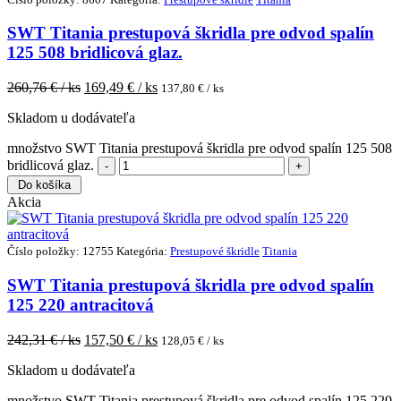
SWT Titania prestupová škridla pre odvod spalín
125 508 bridlicová glaz.
260,76
€ / ks
169,49
€ / ks
137,80
€ / ks
Skladom u dodávateľa
množstvo SWT Titania prestupová škridla pre odvod spalín 125 508
bridlicová glaz.
Do košíka
Akcia
Číslo položky: 12755
Kategória:
Prestupové škridle
Titania
SWT Titania prestupová škridla pre odvod spalín
125 220 antracitová
242,31
€ / ks
157,50
€ / ks
128,05
€ / ks
Skladom u dodávateľa
množstvo SWT Titania prestupová škridla pre odvod spalín 125 220