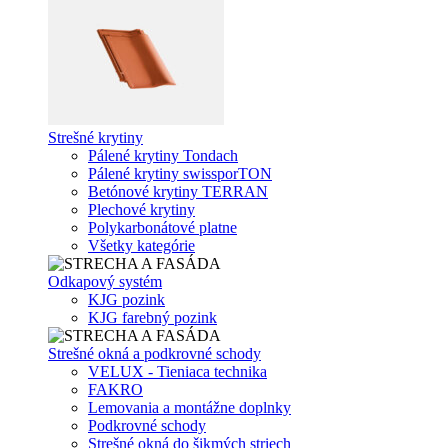
Strešné krytiny
Pálené krytiny Tondach
Pálené krytiny swissporTON
Betónové krytiny TERRAN
Plechové krytiny
Polykarbonátové platne
Všetky kategórie
Odkapový systém
KJG pozink
KJG farebný pozink
Strešné okná a podkrovné schody
VELUX - Tieniaca technika
FAKRO
Lemovania a montážne doplnky
Podkrovné schody
Strešné okná do šikmých striech