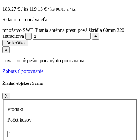
183,27
€ / ks
119,13
€ / ks
96,85
€ / ks
Skladom u dodávateľa
množstvo SWT Titania anténna prestupová škridla 60mm 220
antracitová
Do košíka
x
Tovar bol úspešne pridaný do porovnania
Zobraziť porovnanie
Žiadať objektovú cenu
X
Produkt
Počet kusov