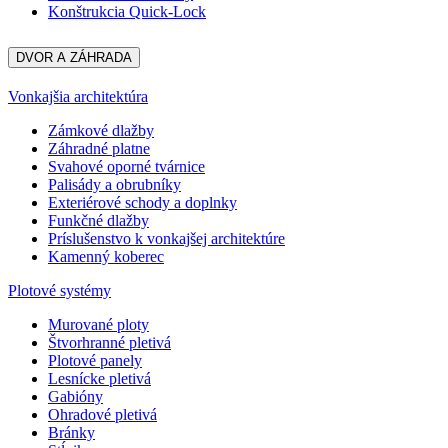
Konštrukcia Quick-Lock
DVOR A ZÁHRADA
Vonkajšia architektúra
Zámkové dlažby
Záhradné platne
Svahové oporné tvárnice
Palisády a obrubníky
Exteriérové schody a doplnky
Funkčné dlažby
Príslušenstvo k vonkajšej architektúre
Kamenný koberec
Plotové systémy
Murované ploty
Štvorhranné pletivá
Plotové panely
Lesnícke pletivá
Gabióny
Ohradové pletivá
Bránky