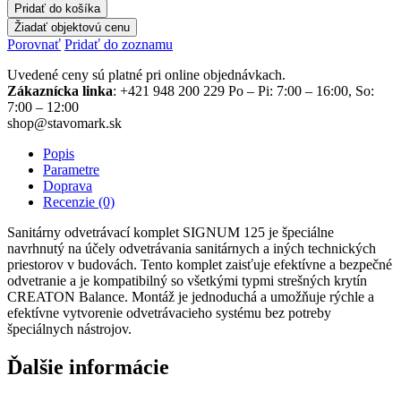
Pridať do košíka
Žiadať objektovú cenu
Porovnať
Pridať do zoznamu
Uvedené ceny sú platné pri online objednávkach.
Zákaznícka linka
: +421 948 200 229 Po – Pi: 7:00 – 16:00, So:
7:00 – 12:00
shop@stavomark.sk
Popis
Parametre
Doprava
Recenzie (0)
Sanitárny odvetrávací komplet SIGNUM 125 je špeciálne
navrhnutý na účely odvetrávania sanitárnych a iných technických
priestorov v budovách. Tento komplet zaisťuje efektívne a bezpečné
odvetranie a je kompatibilný so všetkými typmi strešných krytín
CREATON Balance. Montáž je jednoduchá a umožňuje rýchle a
efektívne vytvorenie odvetrávacieho systému bez potreby
špeciálnych nástrojov.
Ďalšie informácie