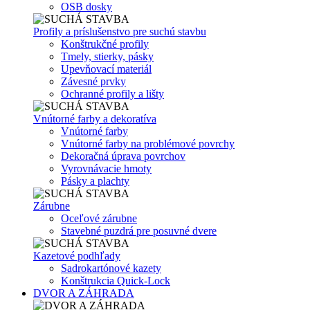
OSB dosky
Profily a príslušenstvo pre suchú stavbu
Konštrukčné profily
Tmely, stierky, pásky
Upevňovací materiál
Závesné prvky
Ochranné profily a lišty
Vnútorné farby a dekoratíva
Vnútorné farby
Vnútorné farby na problémové povrchy
Dekoračná úprava povrchov
Vyrovnávacie hmoty
Pásky a plachty
Zárubne
Oceľové zárubne
Stavebné puzdrá pre posuvné dvere
Kazetové podhľady
Sadrokartónové kazety
Konštrukcia Quick-Lock
DVOR A ZÁHRADA