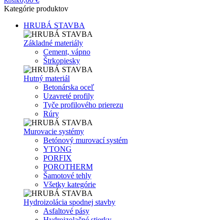
Košík
Kategórie produktov
HRUBÁ STAVBA
Základné materiály
Cement, vápno
Štrkopiesky
Hutný materiál
Betonárska oceľ
Uzavreté profily
Tyče profilového prierezu
Rúry
Murovacie systémy
Betónový murovací systém
YTONG
PORFIX
POROTHERM
Šamotové tehly
Všetky kategórie
Hydroizolácia spodnej stavby
Asfaltové pásy
Hydroizolačné stierky