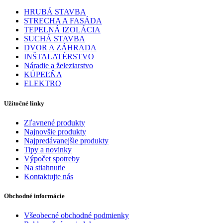
HRUBÁ STAVBA
STRECHA A FASÁDA
TEPELNÁ IZOLÁCIA
SUCHÁ STAVBA
DVOR A ZÁHRADA
INŠTALATÉRSTVO
Náradie a železiarstvo
KÚPEĽŇA
ELEKTRO
Užitočné linky
Zľavnené produkty
Najnovšie produkty
Najpredávanejšie produkty
Tipy a novinky
Výpočet spotreby
Na stiahnutie
Kontaktujte nás
Obchodné informácie
Všeobecné obchodné podmienky