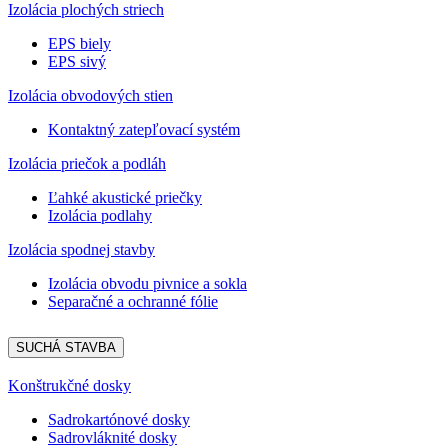
Izolácia plochých striech
EPS biely
EPS sivý
Izolácia obvodových stien
Kontaktný zatepľovací systém
Izolácia priečok a podláh
Ľahké akustické priečky
Izolácia podlahy
Izolácia spodnej stavby
Izolácia obvodu pivnice a sokla
Separačné a ochranné fólie
SUCHÁ STAVBA
Konštrukčné dosky
Sadrokartónové dosky
Sadrovláknité dosky