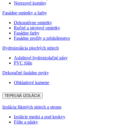
Nerezové komíny
Fasádne omietky a farby
Dekoratívne omietky
Ručné a strojové omietky
Fasádne farby
Fasádne profily a príslušenstvo
Hydroizolácia plochých striech
Asfaltové hydroizolačné pásy
PVC fólie
Dekoračné fasádne prvky
Obkladové kamene
TEPELNÁ IZOLÁCIA
Izolácia šikmých striech a stropu
Izolácie medzi a pod krokvy
Fólie a pásky