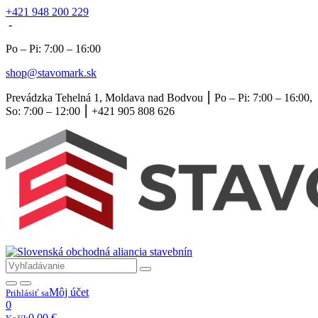
+421 948 200 229
-
Po – Pi: 7:00 – 16:00
shop@stavomark.sk
Prevádzka Tehelná 1, Moldava nad Bodvou ⎮ Po – Pi: 7:00 – 16:00,
So: 7:00 – 12:00 ⎮ +421 905 808 626
Môj účet
Prihlásiť sa
0
0,00
€