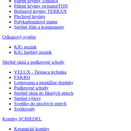
Pálené krytiny Tondach
Pálené krytiny swissporTON
Betónové krytiny TERRAN
Plechové krytiny
Polykarbonátové platne
Strešné fólie a komponenty
Odkapový systém
KJG pozink
KJG farebný pozink
Strešné okná a podkrovné schody
VELUX - Tieniaca technika
FAKRO
Lemovania a montážne doplnky
Podkrovné schody
Strešné okná do šikmých striech
Strešné výlezy
Svetlíky do plochých striech
Svetlovody
Komíny SCHIEDEL
Keramické komíny