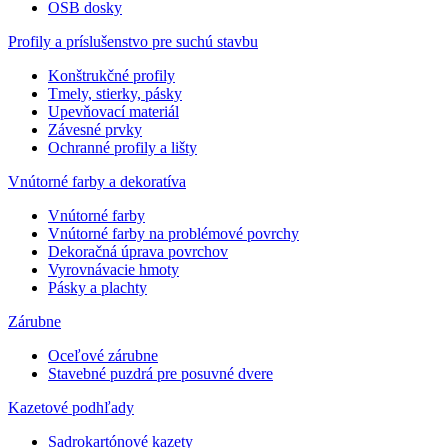
OSB dosky
Profily a príslušenstvo pre suchú stavbu
Konštrukčné profily
Tmely, stierky, pásky
Upevňovací materiál
Závesné prvky
Ochranné profily a lišty
Vnútorné farby a dekoratíva
Vnútorné farby
Vnútorné farby na problémové povrchy
Dekoračná úprava povrchov
Vyrovnávacie hmoty
Pásky a plachty
Zárubne
Oceľové zárubne
Stavebné puzdrá pre posuvné dvere
Kazetové podhľady
Sadrokartónové kazety