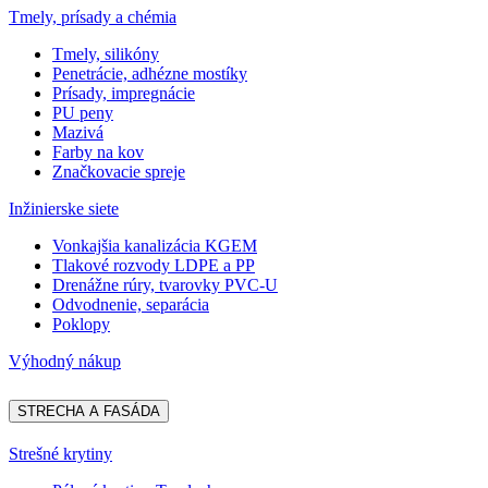
Tmely, prísady a chémia
Tmely, silikóny
Penetrácie, adhézne mostíky
Prísady, impregnácie
PU peny
Mazivá
Farby na kov
Značkovacie spreje
Inžinierske siete
Vonkajšia kanalizácia KGEM
Tlakové rozvody LDPE a PP
Drenážne rúry, tvarovky PVC-U
Odvodnenie, separácia
Poklopy
Výhodný nákup
STRECHA A FASÁDA
Strešné krytiny