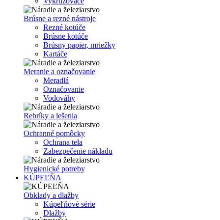
Vykružovače
Brúsne a rezné nástroje
Rezné kotúče
Brúsne kotúče
Brúsny papier, mriežky
Kartáče
Meranie a označovanie
Meradlá
Označovanie
Vodováhy
Rebríky a lešenia
Ochranné pomôcky
Ochrana tela
Zabezpečenie nákladu
Hygienické potreby
KÚPEĽŇA
Obklady a dlažby
Kúpeľňové série
Dlažby