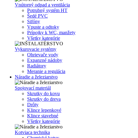
Vnútorný odpad a ventilácia
Potrubný systém HT
Šedé PVC
Sifóny
Vpuste a odtoky
Prípojky k WC, manžety
Všetky kategórie
Vykurovacie systémy
Ohrievače vody
Expanzné nádoby
Radiátory
Meranie a regulácia
Náradie a železiarstvo
Spojovací materiál
Skrutky do kovu
Skrutky do dreva
Drôty
Klince lepenkové
Klince stavebné
Všetky kategórie
Kotviaca technika
Chemické kotvy