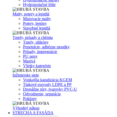
Hydroizolačné fólie
Malty, potery a lepidlá
Murovacie malty
Potery, betóny
Stavebné lepidlá
Tmely, prísady a chémia
Tmely, silikóny
Penetrácie, adhézne mostíky
Prísady, impregnácie
PU peny
Mazivá
Všetky kategórie
Inžinierske siete
Vonkajšia kanalizácia KGEM
Tlakové rozvody LDPE a PP
Drenážne rúry, tvarovky PVC-U
Odvodnenie, separácia
Poklopy
Výhodný nákup
STRECHA A FASÁDA