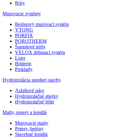
Rúry
Murovacie systémy
Betónový murovací systém
YTONG
PORFIX
POROTHERM
Šamotové tehly
VELOX debniaci systém
Leier
Britterm
Preklady
Hydroizolácia spodnej stavby
Asfaltové pásy
Hydroizolačné stierky
Hydroizolačné fólie
Malty, potery a lepidlá
Murovacie malty
Potery, betóny
Stavebné lepidlá