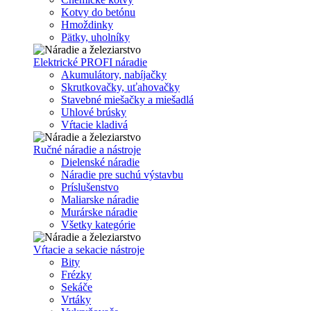
Kotvy do betónu
Hmoždinky
Pätky, uholníky
Elektrické PROFI náradie
Akumulátory, nabíjačky
Skrutkovačky, uťahovačky
Stavebné miešačky a miešadlá
Uhlové brúsky
Vŕtacie kladivá
Ručné náradie a nástroje
Dielenské náradie
Náradie pre suchú výstavbu
Príslušenstvo
Maliarske náradie
Murárske náradie
Všetky kategórie
Vŕtacie a sekacie nástroje
Bity
Frézky
Sekáče
Vrtáky