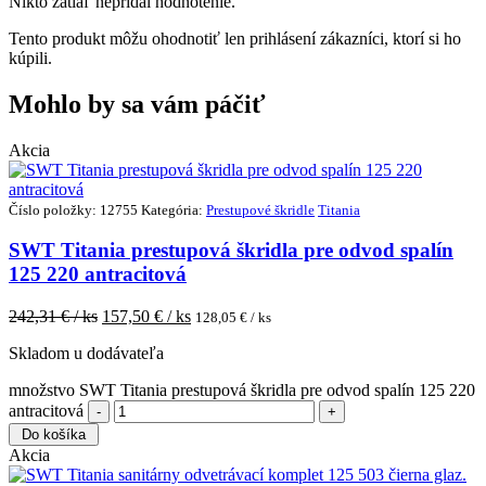
Nikto zatiaľ nepridal hodnotenie.
Tento produkt môžu ohodnotiť len prihlásení zákazníci, ktorí si ho
kúpili.
Mohlo by sa vám páčiť
Akcia
Číslo položky: 12755
Kategória:
Prestupové škridle
Titania
SWT Titania prestupová škridla pre odvod spalín
125 220 antracitová
242,31
€ / ks
157,50
€ / ks
128,05
€ / ks
Skladom u dodávateľa
množstvo SWT Titania prestupová škridla pre odvod spalín 125 220
antracitová
Do košíka
Akcia