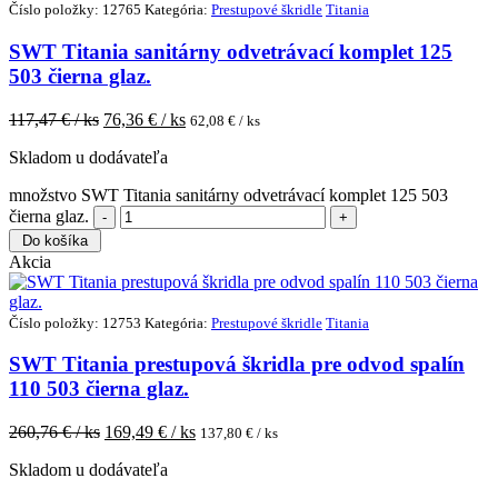
Číslo položky: 12765
Kategória:
Prestupové škridle
Titania
SWT Titania sanitárny odvetrávací komplet 125
503 čierna glaz.
117,47
€ / ks
76,36
€ / ks
62,08
€ / ks
Skladom u dodávateľa
množstvo SWT Titania sanitárny odvetrávací komplet 125 503
čierna glaz.
Do košíka
Akcia
Číslo položky: 12753
Kategória:
Prestupové škridle
Titania
SWT Titania prestupová škridla pre odvod spalín
110 503 čierna glaz.
260,76
€ / ks
169,49
€ / ks
137,80
€ / ks
Skladom u dodávateľa