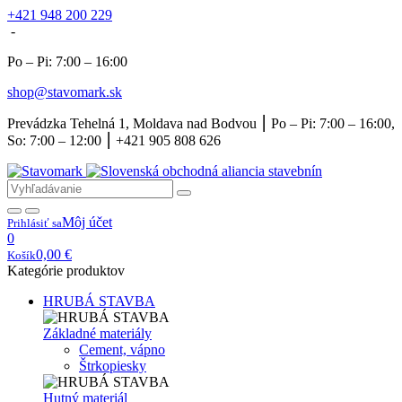
+421 948 200 229
-
Po – Pi: 7:00 – 16:00
shop@stavomark.sk
Prevádzka Tehelná 1, Moldava nad Bodvou ⎮ Po – Pi: 7:00 – 16:00,
So: 7:00 – 12:00 ⎮ +421 905 808 626
Môj účet
Prihlásiť sa
0
0,00
€
Košík
Kategórie produktov
HRUBÁ STAVBA
Základné materiály
Cement, vápno
Štrkopiesky
Hutný materiál