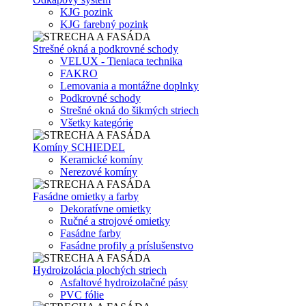
KJG pozink
KJG farebný pozink
Strešné okná a podkrovné schody
VELUX - Tieniaca technika
FAKRO
Lemovania a montážne doplnky
Podkrovné schody
Strešné okná do šikmých striech
Všetky kategórie
Komíny SCHIEDEL
Keramické komíny
Nerezové komíny
Fasádne omietky a farby
Dekoratívne omietky
Ručné a strojové omietky
Fasádne farby
Fasádne profily a príslušenstvo
Hydroizolácia plochých striech
Asfaltové hydroizolačné pásy
PVC fólie