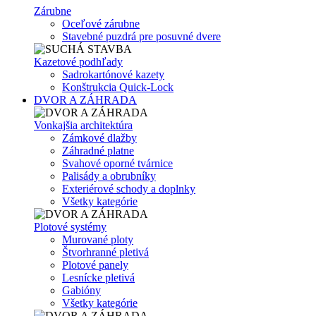
Zárubne
Oceľové zárubne
Stavebné puzdrá pre posuvné dvere
Kazetové podhľady
Sadrokartónové kazety
Konštrukcia Quick-Lock
DVOR A ZÁHRADA
Vonkajšia architektúra
Zámkové dlažby
Záhradné platne
Svahové oporné tvárnice
Palisády a obrubníky
Exteriérové schody a doplnky
Všetky kategórie
Plotové systémy
Murované ploty
Štvorhranné pletivá
Plotové panely
Lesnícke pletivá
Gabióny
Všetky kategórie