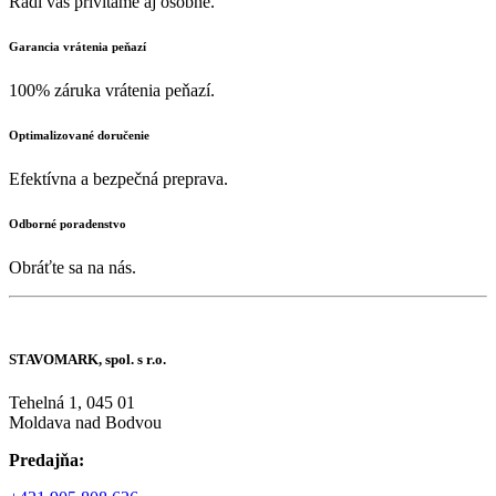
Radi vás privítame aj osobne.
Garancia vrátenia peňazí
100% záruka vrátenia peňazí.
Optimalizované doručenie
Efektívna a bezpečná preprava.
Odborné poradenstvo
Obráťte sa na nás.
STAVOMARK, spol. s r.o.
Tehelná 1, 045 01
Moldava nad Bodvou
Predajňa: