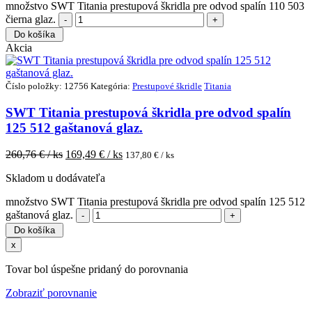
množstvo SWT Titania prestupová škridla pre odvod spalín 110 503
čierna glaz.
Do košíka
Akcia
Číslo položky: 12756
Kategória:
Prestupové škridle
Titania
SWT Titania prestupová škridla pre odvod spalín
125 512 gaštanová glaz.
260,76
€ / ks
169,49
€ / ks
137,80
€ / ks
Skladom u dodávateľa
množstvo SWT Titania prestupová škridla pre odvod spalín 125 512
gaštanová glaz.
Do košíka
x
Tovar bol úspešne pridaný do porovnania
Zobraziť porovnanie