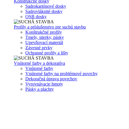
Konštrukčné dosky
Sadrokartónové dosky
Sadrovláknité dosky
OSB dosky
Profily a príslušenstvo pre suchú stavbu
Konštrukčné profily
Tmely, stierky, pásky
Upevňovací materiál
Závesné prvky
Ochranné profily a lišty
Vnútorné farby a dekoratíva
Vnútorné farby
Vnútorné farby na problémové povrchy
Dekoračná úprava povrchov
Vyrovnávacie hmoty
Pásky a plachty