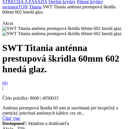
STRECHA A FASÁDA
Strešné krytiny
Pálené krytiny
swissporTON
Titania
SWT Titania anténna prestupová škridla
60mm 602 hnedá glaz.
Akcia
SWT Titania anténna
prestupová škridla 60mm 602
hnedá glaz.
(0)
|
Číslo položky: 8600 | 4050033
Anténna prestupová škridla 60 mm je navrhnutá pre bezpečný a
estetický priechod anténnych káblov cez str...
Čítať viac
Dostupnosť:
Skladom u dodávateľa
Akcia - 35%