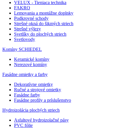
VELUX - Tieniaca technika
FAKRO
Lemovania a montážne doplnky
Podkrovné schody
Strešné okná do šikmých striech
Strešné výlezy
Svetlíky do plochých striech
Svetlovody
Komíny SCHIEDEL
Keramické komíny
Nerezové komíny
Fasádne omietky a farby
Dekoratívne omietky
Ručné a strojové omietky
Fasádne farby
Fasádne profily a príslušenstvo
Hydroizolácia plochých striech
Asfaltové hydroizolačné pásy
PVC fólie