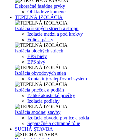
Dekoračné fasádne prvky
Obkladové kamene
TEPELNÁ IZOLÁCIA
Izolácia šikmých striech a stropu
Izolácie medzi a pod krokvy
Fólie a pásky
Izolácia plochých striech
EPS biely
EPS sivý
Izolácia obvodových stien
Kontaktný zatepľovací systém
Izolácia priečok a podláh
Ľahké akustické priečky
Izolácia podlahy
Izolácia spodnej stavby
Izolácia obvodu pivnice a sokla
Separačné a ochranné fólie
SUCHÁ STAVBA