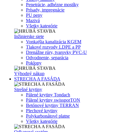
Penetrácie, adhézne mostíky
Prísady, impregnácie
PU peny
Mazivá
Všetky kategórie
Inžinierske siete
Vonkajšia kanalizácia KGEM
Tlakové rozvody LDPE a PP
Drenážne rúry, tvarovky PVC-U
Odvodnenie, separácia
Poklopy
Výhodný nákup
STRECHA A FASÁDA
Strešné krytiny
Pálené krytiny Tondach
Pálené krytiny swissporTON
Betónové krytiny TERRAN
Plechové krytiny
Polykarbonátové platne
Všetky kategórie
Odkapový systém