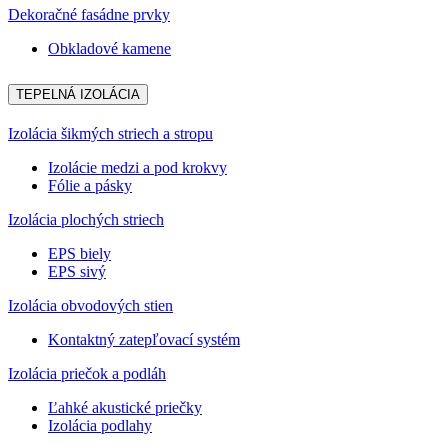
Dekoračné fasádne prvky
Obkladové kamene
TEPELNÁ IZOLÁCIA
Izolácia šikmých striech a stropu
Izolácie medzi a pod krokvy
Fólie a pásky
Izolácia plochých striech
EPS biely
EPS sivý
Izolácia obvodových stien
Kontaktný zatepľovací systém
Izolácia priečok a podláh
Ľahké akustické priečky
Izolácia podlahy