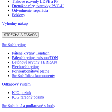
Tlakové rozvody LDPE a PP
Drenážne rúry, tvarovky PVC-U
Odvodnenie, separácia
Poklopy
Výhodný nákup
STRECHA A FASÁDA
Strešné krytiny
Pálené krytiny Tondach
Pálené krytiny swissporTON
Betónové krytiny TERRAN
Plechové krytiny
Polykarbonátové platne
Strešné fólie a komponenty
Odkapový systém
KJG pozink
KJG farebný pozink
Strešné okná a podkrovné schody