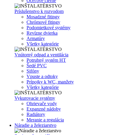
Oceľové čierne
Príslušenstvo k rozvodom
Mosadzné fitingy
Chrómové fitingy
Podomietkové systémy
Revízne dvierka
Armatúry
Všetky kategórie
Vnútorný odpad a ventilácia
Potrubný systém HT
Šedé PVC
Sifóny
Vpuste a odtoky
Prípojky k WC, manžety
Všetky kategórie
Vykurovacie systémy
Ohrievače vody
Expanzné nádoby
Radiátory
Meranie a regulácia
Náradie a železiarstvo