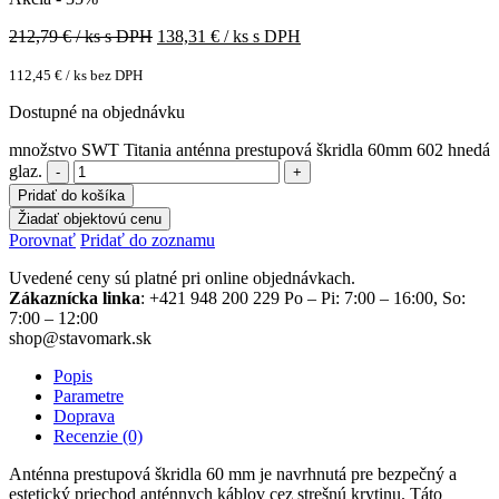
212,79
€ / ks s DPH
138,31
€ / ks s DPH
112,45
€
/ ks bez DPH
Dostupné na objednávku
množstvo SWT Titania anténna prestupová škridla 60mm 602 hnedá
glaz.
Pridať do košíka
Žiadať objektovú cenu
Porovnať
Pridať do zoznamu
Uvedené ceny sú platné pri online objednávkach.
Zákaznícka linka
: +421 948 200 229 Po – Pi: 7:00 – 16:00, So:
7:00 – 12:00
shop@stavomark.sk
Popis
Parametre
Doprava
Recenzie (0)
Anténna prestupová škridla 60 mm je navrhnutá pre bezpečný a
estetický priechod anténnych káblov cez strešnú krytinu. Táto