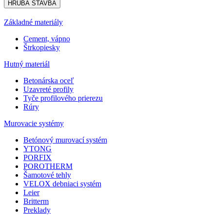
HRUBÁ STAVBA
Základné materiály
Cement, vápno
Štrkopiesky
Hutný materiál
Betonárska oceľ
Uzavreté profily
Tyče profilového prierezu
Rúry
Murovacie systémy
Betónový murovací systém
YTONG
PORFIX
POROTHERM
Šamotové tehly
VELOX debniaci systém
Leier
Britterm
Preklady