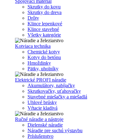
Spojovací materiál
Skrutky do kovu
Skrutky do dreva
Drôty
Klince lepenkové
Klince stavebné
Všetky kategórie
Kotviaca technika
Chemické kotvy
Kotvy do betónu
Hmoždinky
Pätky, uholníky
Elektrické PROFI náradie
Akumulátory, nabíjačky
Skrutkovačky, uťahovačky
Stavebné miešačky a miešadlá
Uhlové brúsky
Vŕtacie kladivá
Ručné náradie a nástroje
Dielenské náradie
Náradie pre suchú výstavbu
Príslušenstvo