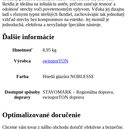
škridla je ideálna na inštaláciu antén, pričom zaisťuje tesnosť a
odolnosť strechy voči poveternostným vplyvom. Vďaka jej dizajnu
ladí s rôznymi typmi strešných škridiel, zachovávajúc tak jednoliatý
vzhľad strechy bez kompromisov na estetike. Jej montáž je
jednoduchá, efektívna a nevyžaduje špeciálne nástroje.
Ďalšie informácie
Hmotnosť
8,95 kg
Výrobca
swissporTON
Farba
Hnedá glazúra NOBLESSE
Dostupné spôsoby
STAVOMARK – Regionálna doprava,
dopravy
swissporTON doprava
Optimalizované doručenie
Chceme vám tovar z nášho obchodu doručiť efektívne a bezpečne.