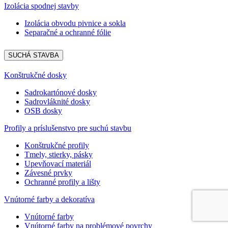
Izolácia spodnej stavby
Izolácia obvodu pivnice a sokla
Separačné a ochranné fólie
SUCHÁ STAVBA
Konštrukčné dosky
Sadrokartónové dosky
Sadrovláknité dosky
OSB dosky
Profily a príslušenstvo pre suchú stavbu
Konštrukčné profily
Tmely, stierky, pásky
Upevňovací materiál
Závesné prvky
Ochranné profily a lišty
Vnútorné farby a dekoratíva
Vnútorné farby
Vnútorné farby na problémové povrchy