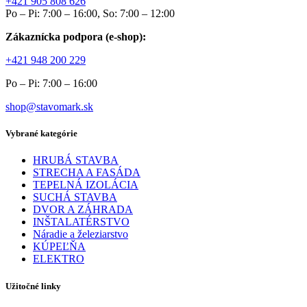
+421 905 808 626
Po – Pi: 7:00 – 16:00, So: 7:00 – 12:00
Zákaznícka podpora (e-shop):
+421 948 200 229
Po – Pi: 7:00 – 16:00
shop@stavomark.sk
Vybrané kategórie
HRUBÁ STAVBA
STRECHA A FASÁDA
TEPELNÁ IZOLÁCIA
SUCHÁ STAVBA
DVOR A ZÁHRADA
INŠTALATÉRSTVO
Náradie a železiarstvo
KÚPEĽŇA
ELEKTRO
Užitočné linky