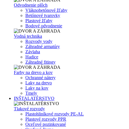
Odvodnenie plôch
Vláknobetónové žľaby
Betónové tvarovky
Plastové žľaby
Bodové odvodnenie
Vodná technika
Rozvody vody
Záhradné armatúry
Závlaha
Hadice
Záhradné fitingy
Farby na drevo a kov
Ochranné nátery
Laky na drevo
Laky na kov
Tmely
INŠTALATÉRSTVO
Tlakové rozvody
Plastohliníkové rozvody PE-AL
Plastové rozvody PPR
Oceľové pozinkované