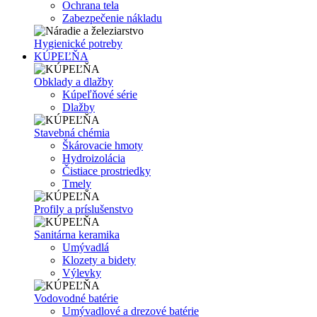
Ochrana tela
Zabezpečenie nákladu
Hygienické potreby
KÚPEĽŇA
Obklady a dlažby
Kúpeľňové série
Dlažby
Stavebná chémia
Škárovacie hmoty
Hydroizolácia
Čistiace prostriedky
Tmely
Profily a príslušenstvo
Sanitárna keramika
Umývadlá
Klozety a bidety
Výlevky
Vodovodné batérie
Umývadlové a drezové batérie