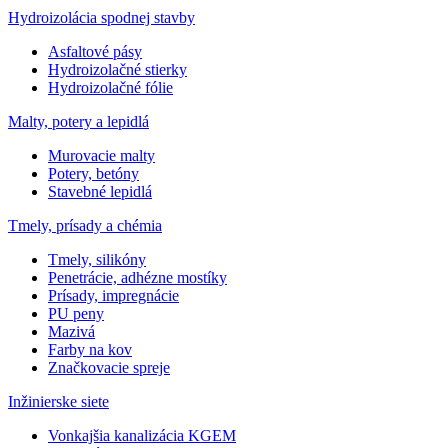
Hydroizolácia spodnej stavby
Asfaltové pásy
Hydroizolačné stierky
Hydroizolačné fólie
Malty, potery a lepidlá
Murovacie malty
Potery, betóny
Stavebné lepidlá
Tmely, prísady a chémia
Tmely, silikóny
Penetrácie, adhézne mostíky
Prísady, impregnácie
PU peny
Mazivá
Farby na kov
Značkovacie spreje
Inžinierske siete
Vonkajšia kanalizácia KGEM