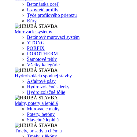
Betonárska oceľ
Uzavreté profily
Tyče profilového prierezu
Rúry
Murovacie systémy
Betónový murovací systém
YTONG
PORFIX
POROTHERM
Šamotové tehly
Všetky kategórie
Hydroizolácia spodnej stavby
Asfaltové pásy
Hydroizolačné stierky
Hydroizolačné fólie
Malty, potery a lepidlá
Murovacie malty
Potery, betóny
Stavebné lepidlá
Tmely, prísady a chémia
Tmely, silikóny