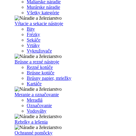
Maliarske náradie
Murárske náradie
Všetky kategórie
Vŕtacie a sekacie nástroje
Bity
Frézky
Sekáče
Vrtáky
Vykružovače
Brúsne a rezné nástroje
Rezné kotúče
Brúsne kotúče
Brúsny papier, mriežky
Kartáče
Meranie a označovanie
Meradlá
Označovanie
Vodováhy
Rebríky a lešenia
Ochranné pomôcky