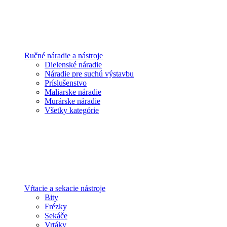
Ručné náradie a nástroje
Dielenské náradie
Náradie pre suchú výstavbu
Príslušenstvo
Maliarske náradie
Murárske náradie
Všetky kategórie
Vŕtacie a sekacie nástroje
Bity
Frézky
Sekáče
Vrtáky