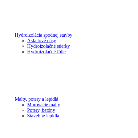
Hydroizolácia spodnej stavby
Asfaltové pásy
Hydroizolačné stierky
Hydroizolačné fólie
Malty, potery a lepidlá
Murovacie malty
Potery, betóny
Stavebné lepidlá