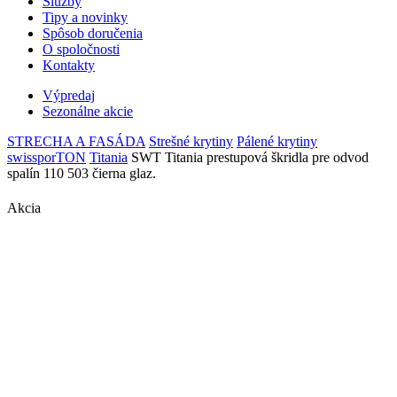
Služby
Tipy a novinky
Spôsob doručenia
O spoločnosti
Kontakty
Výpredaj
Sezonálne akcie
STRECHA A FASÁDA
Strešné krytiny
Pálené krytiny
swissporTON
Titania
SWT Titania prestupová škridla pre odvod
spalín 110 503 čierna glaz.
Akcia