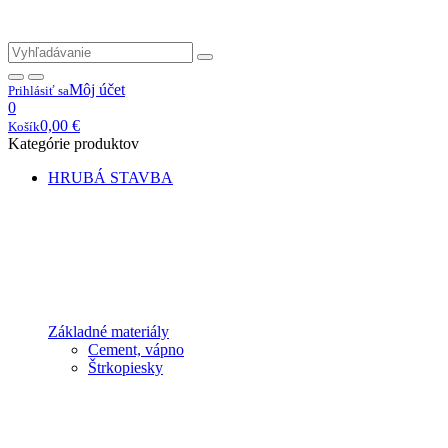
Môj účet
Prihlásiť sa
0
0,00
€
Košík
Kategórie produktov
HRUBÁ STAVBA
Základné materiály
Cement, vápno
Štrkopiesky