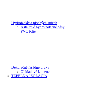
Hydroizolácia plochých striech
Asfaltové hydroizolačné pásy
PVC fólie
Dekoračné fasádne prvky
Obkladové kamene
TEPELNÁ IZOLÁCIA