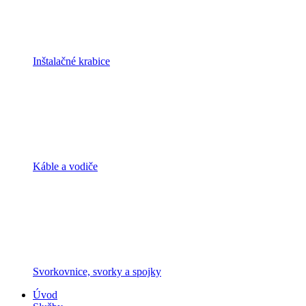
Inštalačné krabice
Káble a vodiče
Svorkovnice, svorky a spojky
Úvod