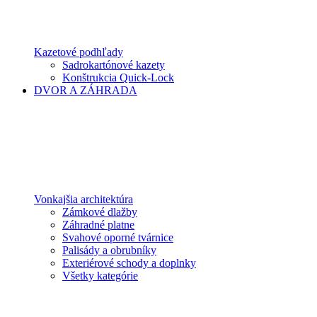
Kazetové podhľady
Sadrokartónové kazety
Konštrukcia Quick-Lock
DVOR A ZÁHRADA
Vonkajšia architektúra
Zámkové dlažby
Záhradné platne
Svahové oporné tvárnice
Palisády a obrubníky
Exteriérové schody a doplnky
Všetky kategórie