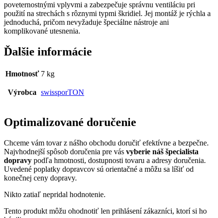
poveternostnými vplyvmi a zabezpečuje správnu ventiláciu pri
použití na strechách s rôznymi typmi škridiel. Jej montáž je rýchla a
jednoduchá, pričom nevyžaduje špeciálne nástroje ani
komplikované utesnenia.
Ďalšie informácie
Hmotnosť
7 kg
Výrobca
swissporTON
Optimalizované doručenie
Chceme vám tovar z nášho obchodu doručiť efektívne a bezpečne.
Najvhodnejší spôsob doručenia pre vás
vyberie náš špecialista
dopravy
podľa hmotnosti, dostupnosti tovaru a adresy doručenia.
Uvedené poplatky dopravcov sú orientačné a môžu sa líšiť od
konečnej ceny dopravy.
Nikto zatiaľ nepridal hodnotenie.
Tento produkt môžu ohodnotiť len prihlásení zákazníci, ktorí si ho