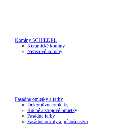
Komíny SCHIEDEL
Keramické komíny
Nerezové komíny
Fasádne omietky a farby
Dekoratívne omietky
Ručné a strojové omietky
Fasádne farby
Fasádne profily a príslušenstvo