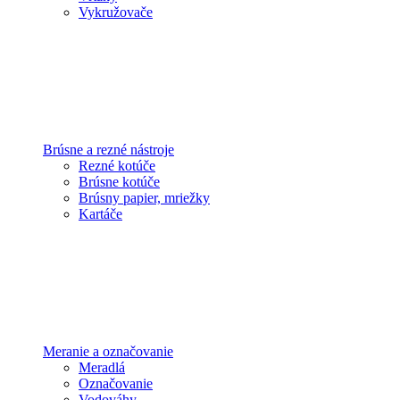
Vykružovače
Brúsne a rezné nástroje
Rezné kotúče
Brúsne kotúče
Brúsny papier, mriežky
Kartáče
Meranie a označovanie
Meradlá
Označovanie
Vodováhy