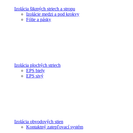
Izolácia šikmých striech a stropu
Izolácie medzi a pod krokvy
Fólie a pásky
Izolácia plochých striech
EPS biely
EPS sivý
Izolácia obvodových stien
Kontaktný zatepľovací systém