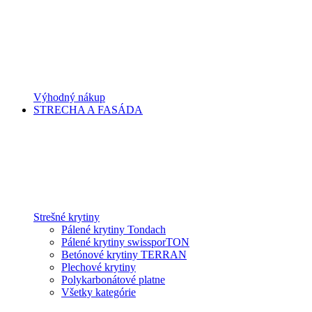
Výhodný nákup
STRECHA A FASÁDA
Strešné krytiny
Pálené krytiny Tondach
Pálené krytiny swissporTON
Betónové krytiny TERRAN
Plechové krytiny
Polykarbonátové platne
Všetky kategórie