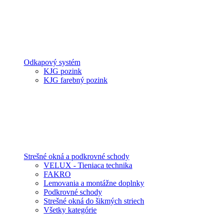
Odkapový systém
KJG pozink
KJG farebný pozink
Strešné okná a podkrovné schody
VELUX - Tieniaca technika
FAKRO
Lemovania a montážne doplnky
Podkrovné schody
Strešné okná do šikmých striech
Všetky kategórie