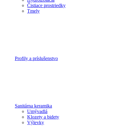
Čistiace prostriedky
Tmely
Profily a príslušenstvo
Sanitárna keramika
Umývadlá
Klozety a bidety
Výlevky