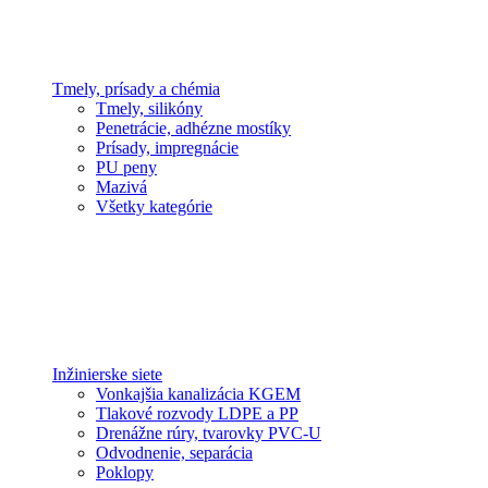
Tmely, prísady a chémia
Tmely, silikóny
Penetrácie, adhézne mostíky
Prísady, impregnácie
PU peny
Mazivá
Všetky kategórie
Inžinierske siete
Vonkajšia kanalizácia KGEM
Tlakové rozvody LDPE a PP
Drenážne rúry, tvarovky PVC-U
Odvodnenie, separácia
Poklopy