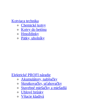
Kotviaca technika
Chemické kotvy
Kotvy do betónu
Hmoždinky
Pätky, uholníky
Elektrické PROFI náradie
Akumulátory, nabíjačky
Skrutkovačky, uťahovačky
Stavebné miešačky a miešadlá
Uhlové brúsky
Vŕtacie kladivá