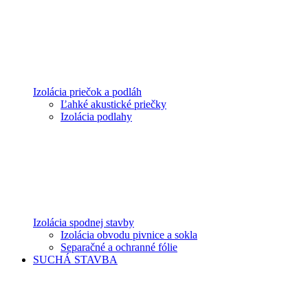
Izolácia priečok a podláh
Ľahké akustické priečky
Izolácia podlahy
Izolácia spodnej stavby
Izolácia obvodu pivnice a sokla
Separačné a ochranné fólie
SUCHÁ STAVBA