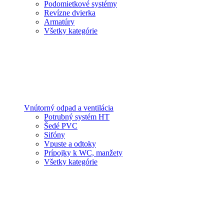
Podomietkové systémy
Revízne dvierka
Armatúry
Všetky kategórie
Vnútorný odpad a ventilácia
Potrubný systém HT
Šedé PVC
Sifóny
Vpuste a odtoky
Prípojky k WC, manžety
Všetky kategórie