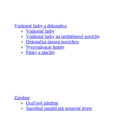
Vnútorné farby a dekoratíva
Vnútorné farby
Vnútorné farby na problémové povrchy
Dekoračná úprava povrchov
Vyrovnávacie hmoty
Pásky a plachty
Zárubne
Oceľové zárubne
Stavebné puzdrá pre posuvné dvere