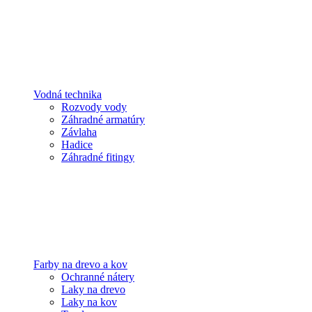
Vodná technika
Rozvody vody
Záhradné armatúry
Závlaha
Hadice
Záhradné fitingy
Farby na drevo a kov
Ochranné nátery
Laky na drevo
Laky na kov