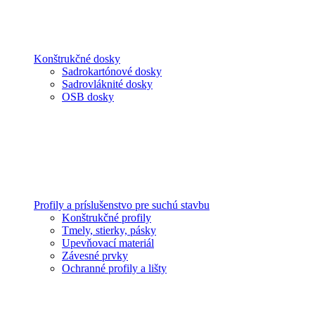
Konštrukčné dosky
Sadrokartónové dosky
Sadrovláknité dosky
OSB dosky
Profily a príslušenstvo pre suchú stavbu
Konštrukčné profily
Tmely, stierky, pásky
Upevňovací materiál
Závesné prvky
Ochranné profily a lišty