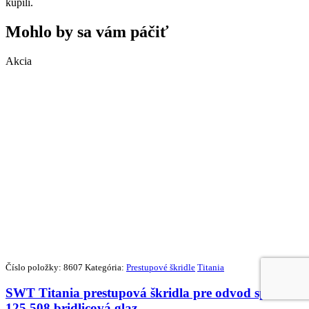
kúpili.
Mohlo by sa vám páčiť
Akcia
Číslo položky: 8607
Kategória:
Prestupové škridle
Titania
SWT Titania prestupová škridla pre odvod spalín
125 508 bridlicová glaz.