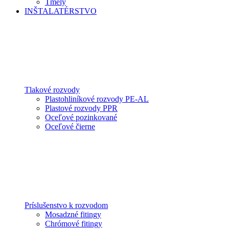
Tmely
INŠTALATÉRSTVO
Tlakové rozvody
Plastohliníkové rozvody PE-AL
Plastové rozvody PPR
Oceľové pozinkované
Oceľové čierne
Príslušenstvo k rozvodom
Mosadzné fitingy
Chrómové fitingy