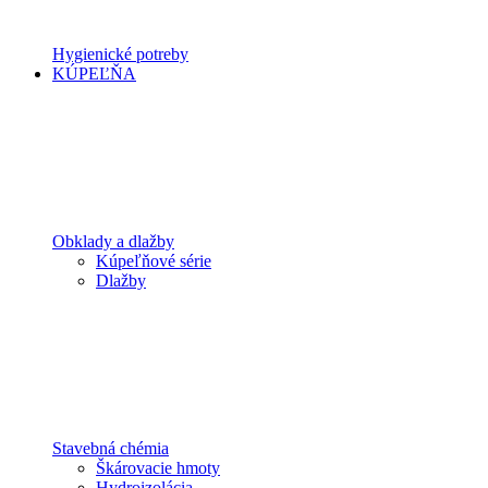
Hygienické potreby
KÚPEĽŇA
Obklady a dlažby
Kúpeľňové série
Dlažby
Stavebná chémia
Škárovacie hmoty
Hydroizolácia