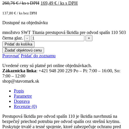
260,76
€ / ks s DPH
169,49
€ / ks s DPH
137,80
€
/ ks bez DPH
Dostupné na objednávku
množstvo SWT Titania prestupová škridla pre odvod spalín 110 503
čierna glaz.
Pridať do košíka
Žiadať objektovú cenu
Porovnať
Pridať do zoznamu
Uvedené ceny sú platné pri online objednávkach.
Zákaznícka linka
: +421 948 200 229 Po – Pi: 7:00 – 16:00, So:
7:00 – 12:00
shop@stavomark.sk
Popis
Parametre
Doprava
Recenzie (0)
Prestupová škridla pre odvod spalín 110 je škridla navrhnutá na
bezpečný priechod potrubia pre odvod spalín cez strešnú krytinu.
Poskytuje trvalé a tesné spojenie, ktoré zabezpečuje ochranu pred