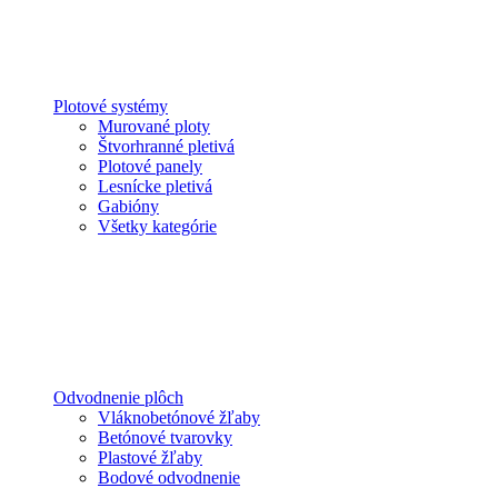
Plotové systémy
Murované ploty
Štvorhranné pletivá
Plotové panely
Lesnícke pletivá
Gabióny
Všetky kategórie
Odvodnenie plôch
Vláknobetónové žľaby
Betónové tvarovky
Plastové žľaby
Bodové odvodnenie