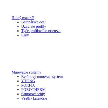
Hutný materiál
Betonárska oceľ
Uzavreté profily
Tyče profilového prierezu
Rúry
Murovacie systémy
Betónový murovací systém
YTONG
PORFIX
POROTHERM
Šamotové tehly
Všetky kategórie