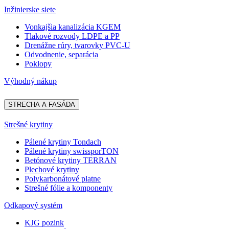
Inžinierske siete
Vonkajšia kanalizácia KGEM
Tlakové rozvody LDPE a PP
Drenážne rúry, tvarovky PVC-U
Odvodnenie, separácia
Poklopy
Výhodný nákup
STRECHA A FASÁDA
Strešné krytiny
Pálené krytiny Tondach
Pálené krytiny swissporTON
Betónové krytiny TERRAN
Plechové krytiny
Polykarbonátové platne
Strešné fólie a komponenty
Odkapový systém
KJG pozink