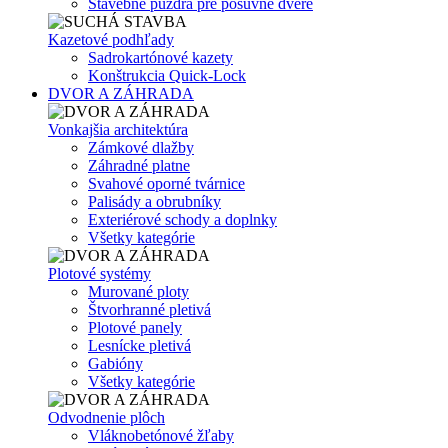
Stavebné puzdrá pre posuvné dvere
Kazetové podhľady
Sadrokartónové kazety
Konštrukcia Quick-Lock
DVOR A ZÁHRADA
Vonkajšia architektúra
Zámkové dlažby
Záhradné platne
Svahové oporné tvárnice
Palisády a obrubníky
Exteriérové schody a doplnky
Všetky kategórie
Plotové systémy
Murované ploty
Štvorhranné pletivá
Plotové panely
Lesnícke pletivá
Gabióny
Všetky kategórie
Odvodnenie plôch
Vláknobetónové žľaby