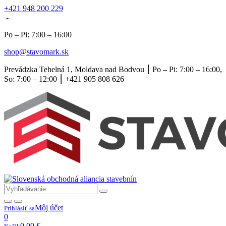
+421 948 200 229
-
Po – Pi: 7:00 – 16:00
shop@stavomark.sk
Prevádzka Tehelná 1, Moldava nad Bodvou ⎮ Po – Pi: 7:00 – 16:00,
So: 7:00 – 12:00 ⎮ +421 905 808 626
Môj účet
Prihlásiť sa
0
0,00
€