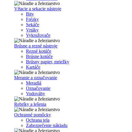
Vŕtacie a sekacie nástroje
Bity
Frézky
Sekáče
Vrtáky
Vykružovače
Brúsne a rezné nástroje
Rezné kotúče
Brúsne kotúče
Brúsny papier, mriežky
Kartáče
Meranie a označovanie
Meradlá
Označovanie
Vodováhy
Rebríky a lešenia
Ochranné pomôcky
Ochrana tela
Zabezpečenie nákladu