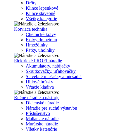
Drôty
Klince lepenkové
Klince stavebné
Všetky kategórie
Kotviaca technika
Chemické kotvy
Kotvy do betónu
Hmoždinky
Pätky, uholníky
Elektrické PROFI náradie
Akumulátory, nabíjačky
Skrutkovačky, uťahovačky
Stavebné miešačky a miešadlá
Uhlové brúsky
Vŕtacie kladivá
Ručné náradie a nástroje
Dielenské náradie
Náradie pre suchú výstavbu
Príslušenstvo
Maliarske náradie
Murárske náradie
Všetky kategórie