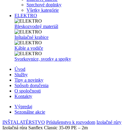
Sprchové doplnky
Všetky kategórie
ELEKTRO
Bleskozvodný materiál
Inštalačné krabice
Káble a vodiče
Svorkovnice, svorky a spojky
Úvod
Služby
Tipy a novinky
Spôsob doručenia
O spoločnosti
Kontakty
Výpredaj
Sezonálne akcie
INŠTALATÉRSTVO
Príslušenstvo k rozvodom
Izolačné rúry
Izolačná rúra Sanflex Classic 35-09 PE – 2m