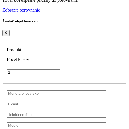
Tovar bol úspešne pridaný do porovnania
Zobraziť porovnanie
Žiadať objektovú cenu
X
Produkt
Počet kusov