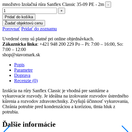
množstvo Izolačná rúra Sanflex Classic 35-09 PE - 2m
Pridať do košíka
Žiadať objektovú cenu
Porovnať
Pridať do zoznamu
Uvedené ceny sú platné pri online objednávkach.
Zákaznícka linka
: +421 948 200 229 Po – Pi: 7:00 – 16:00, So:
7:00 – 12:00
shop@stavomark.sk
Popis
Parametre
Doprava
Recenzie (0)
Izolácia na rúry Sanflex Classic je vhodná pre sanitárne a
vykurovacie rozvody. Je ideálna na izolovanie rozvodov ústredného
kúrenia a rozvodov zdravotechniky. Zvyšujú účinnosť vykurovania,
Chránia potrubie pred kondenzáciou a koróziou, tlmia hluk z
potrubia.
Ďalšie informácie