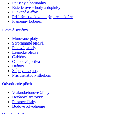
Palisády a obrubníky
Exteriérové schody a doplnky
Funkčné dlažby
Príslušenstvo k vonkajšej architektúre
Kamenný koberec
Plotové systémy
Murované ploty
Štvorhranné pletivá
Plotové panely
Lesnícke pletivá
Gabióny
Ohradové pletivá
Bránky
Stĺpiky a vzpery
Príslušenstvo k stĺpikom
Odvodnenie plôch
Vláknobetónové žľaby
Betónové tvarovky
Plastové žľaby
Bodové odvodnenie