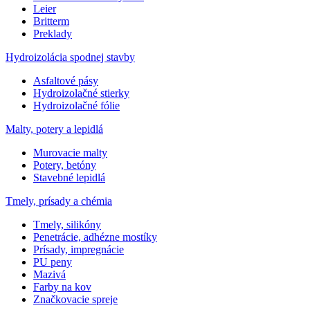
Leier
Britterm
Preklady
Hydroizolácia spodnej stavby
Asfaltové pásy
Hydroizolačné stierky
Hydroizolačné fólie
Malty, potery a lepidlá
Murovacie malty
Potery, betóny
Stavebné lepidlá
Tmely, prísady a chémia
Tmely, silikóny
Penetrácie, adhézne mostíky
Prísady, impregnácie
PU peny
Mazivá
Farby na kov
Značkovacie spreje