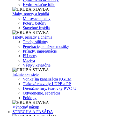
Hydroizolačné fólie
Malty, potery a lepidlá
Murovacie malty
Potery, betóny
Stavebné lepidlá
Tmely, prísady a chémia
Tmely, silikóny
Penetrácie, adhézne mostíky
Prísady, impregnácie
PU peny
Mazivá
Všetky kategórie
Inžinierske siete
Vonkajšia kanalizácia KGEM
Tlakové rozvody LDPE a PP
Drenážne rúry, tvarovky PVC-U
Odvodnenie, separácia
Poklopy
Výhodný nákup
STRECHA A FASÁDA