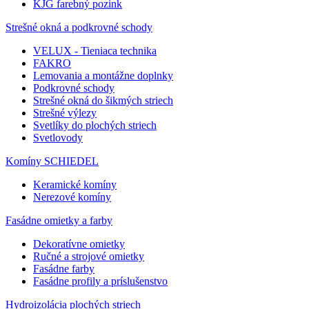
KJG farebný pozink
Strešné okná a podkrovné schody
VELUX - Tieniaca technika
FAKRO
Lemovania a montážne doplnky
Podkrovné schody
Strešné okná do šikmých striech
Strešné výlezy
Svetlíky do plochých striech
Svetlovody
Komíny SCHIEDEL
Keramické komíny
Nerezové komíny
Fasádne omietky a farby
Dekoratívne omietky
Ručné a strojové omietky
Fasádne farby
Fasádne profily a príslušenstvo
Hydroizolácia plochých striech