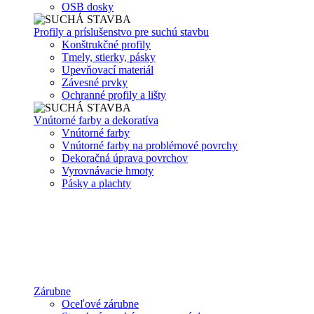
OSB dosky
Profily a príslušenstvo pre suchú stavbu
Konštrukčné profily
Tmely, stierky, pásky
Upevňovací materiál
Závesné prvky
Ochranné profily a lišty
Vnútorné farby a dekoratíva
Vnútorné farby
Vnútorné farby na problémové povrchy
Dekoračná úprava povrchov
Vyrovnávacie hmoty
Pásky a plachty
Zárubne
Oceľové zárubne