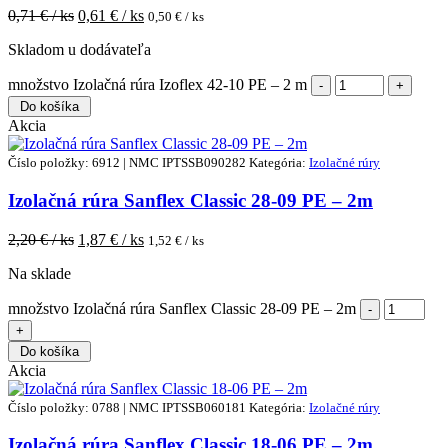
0,71
€ / ks
0,61
€ / ks
0,50
€ / ks
Skladom u dodávateľa
množstvo Izolačná rúra Izoflex 42-10 PE – 2 m
Do košíka
Akcia
Číslo položky: 6912 | NMC IPTSSB090282
Kategória:
Izolačné rúry
Izolačná rúra Sanflex Classic 28-09 PE – 2m
2,20
€ / ks
1,87
€ / ks
1,52
€ / ks
Na sklade
množstvo Izolačná rúra Sanflex Classic 28-09 PE – 2m
Do košíka
Akcia
Číslo položky: 0788 | NMC IPTSSB060181
Kategória:
Izolačné rúry
Izolačná rúra Sanflex Classic 18-06 PE – 2m