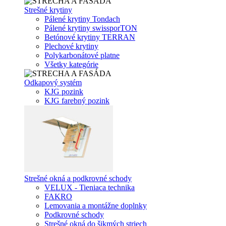
Strešné krytiny
Pálené krytiny Tondach
Pálené krytiny swissporTON
Betónové krytiny TERRAN
Plechové krytiny
Polykarbonátové platne
Všetky kategórie
Odkapový systém
KJG pozink
KJG farebný pozink
Strešné okná a podkrovné schody
VELUX - Tieniaca technika
FAKRO
Lemovania a montážne doplnky
Podkrovné schody
Strešné okná do šikmých striech