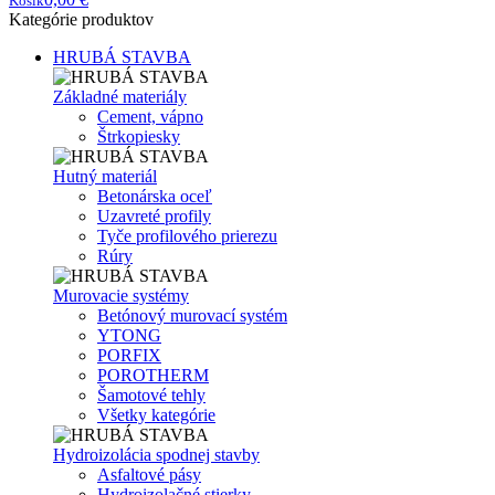
Košík
Kategórie produktov
HRUBÁ STAVBA
Základné materiály
Cement, vápno
Štrkopiesky
Hutný materiál
Betonárska oceľ
Uzavreté profily
Tyče profilového prierezu
Rúry
Murovacie systémy
Betónový murovací systém
YTONG
PORFIX
POROTHERM
Šamotové tehly
Všetky kategórie
Hydroizolácia spodnej stavby
Asfaltové pásy
Hydroizolačné stierky