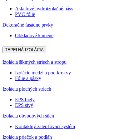
Asfaltové hydroizolačné pásy
PVC fólie
Dekoračné fasádne prvky
Obkladové kamene
TEPELNÁ IZOLÁCIA
Izolácia šikmých striech a stropu
Izolácie medzi a pod krokvy
Fólie a pásky
Izolácia plochých striech
EPS biely
EPS sivý
Izolácia obvodových stien
Kontaktný zatepľovací systém
Izolácia priečok a podláh