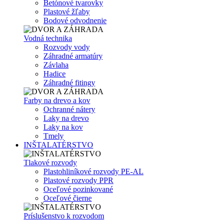
Betónové tvarovky
Plastové žľaby
Bodové odvodnenie
Vodná technika
Rozvody vody
Záhradné armatúry
Závlaha
Hadice
Záhradné fitingy
Farby na drevo a kov
Ochranné nátery
Laky na drevo
Laky na kov
Tmely
INŠTALATÉRSTVO
Tlakové rozvody
Plastohliníkové rozvody PE-AL
Plastové rozvody PPR
Oceľové pozinkované
Oceľové čierne
Príslušenstvo k rozvodom