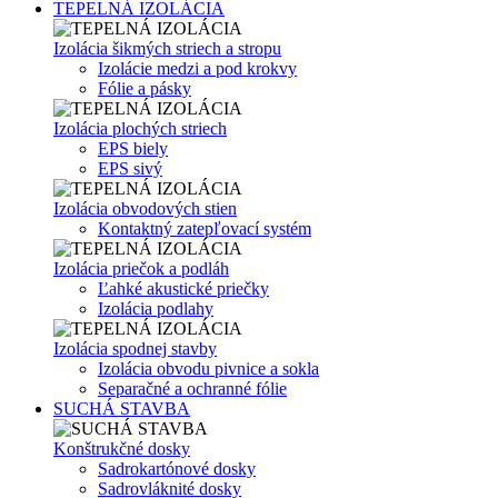
TEPELNÁ IZOLÁCIA
Izolácia šikmých striech a stropu
Izolácie medzi a pod krokvy
Fólie a pásky
Izolácia plochých striech
EPS biely
EPS sivý
Izolácia obvodových stien
Kontaktný zatepľovací systém
Izolácia priečok a podláh
Ľahké akustické priečky
Izolácia podlahy
Izolácia spodnej stavby
Izolácia obvodu pivnice a sokla
Separačné a ochranné fólie
SUCHÁ STAVBA
Konštrukčné dosky
Sadrokartónové dosky
Sadrovláknité dosky