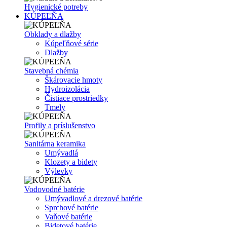
Hygienické potreby
KÚPEĽŇA
Obklady a dlažby
Kúpeľňové série
Dlažby
Stavebná chémia
Škárovacie hmoty
Hydroizolácia
Čistiace prostriedky
Tmely
Profily a príslušenstvo
Sanitárna keramika
Umývadlá
Klozety a bidety
Výlevky
Vodovodné batérie
Umývadlové a drezové batérie
Sprchové batérie
Vaňové batérie
Bidetové batérie