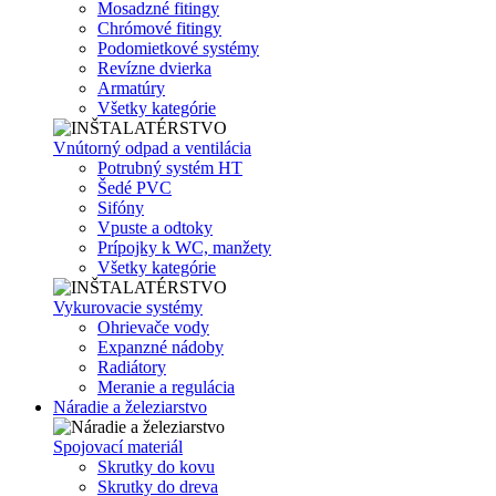
Mosadzné fitingy
Chrómové fitingy
Podomietkové systémy
Revízne dvierka
Armatúry
Všetky kategórie
Vnútorný odpad a ventilácia
Potrubný systém HT
Šedé PVC
Sifóny
Vpuste a odtoky
Prípojky k WC, manžety
Všetky kategórie
Vykurovacie systémy
Ohrievače vody
Expanzné nádoby
Radiátory
Meranie a regulácia
Náradie a železiarstvo
Spojovací materiál
Skrutky do kovu
Skrutky do dreva