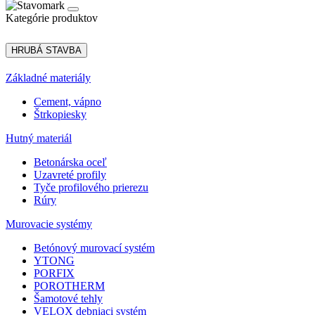
Kategórie produktov
HRUBÁ STAVBA
Základné materiály
Cement, vápno
Štrkopiesky
Hutný materiál
Betonárska oceľ
Uzavreté profily
Tyče profilového prierezu
Rúry
Murovacie systémy
Betónový murovací systém
YTONG
PORFIX
POROTHERM
Šamotové tehly
VELOX debniaci systém