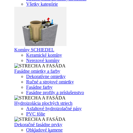
Všetky kategórie
Komíny SCHIEDEL
Keramické komíny
Nerezové komíny
Fasádne omietky a farby
Dekoratívne omietky
Ručné a strojové omietky
Fasádne farby
Fasádne profily a príslušenstvo
Hydroizolácia plochých striech
Asfaltové hydroizolačné pásy
PVC fólie
Dekoračné fasádne prvky
Obkladové kamene