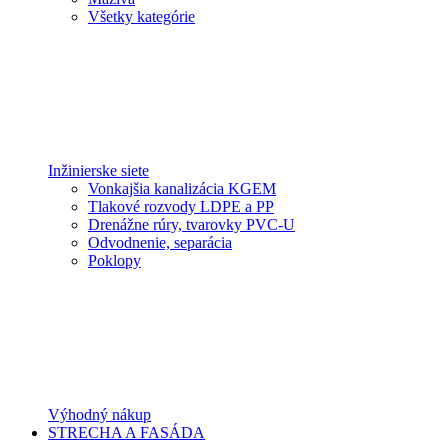
Všetky kategórie
Inžinierske siete
Vonkajšia kanalizácia KGEM
Tlakové rozvody LDPE a PP
Drenážne rúry, tvarovky PVC-U
Odvodnenie, separácia
Poklopy
Výhodný nákup
STRECHA A FASÁDA