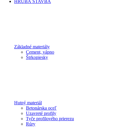
HRUBÁ STAVBA
Základné materiály
Cement, vápno
Štrkopiesky
Hutný materiál
Betonárska oceľ
Uzavreté profily
Tyče profilového prierezu
Rúry