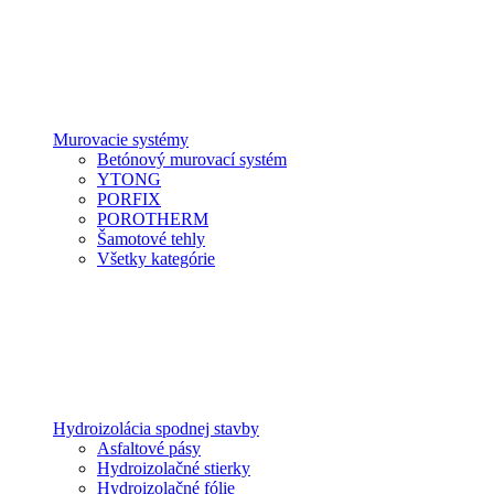
Murovacie systémy
Betónový murovací systém
YTONG
PORFIX
POROTHERM
Šamotové tehly
Všetky kategórie
Hydroizolácia spodnej stavby
Asfaltové pásy
Hydroizolačné stierky
Hydroizolačné fólie