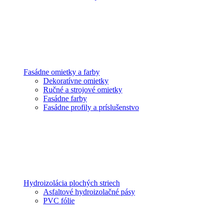
Fasádne omietky a farby
Dekoratívne omietky
Ručné a strojové omietky
Fasádne farby
Fasádne profily a príslušenstvo
Hydroizolácia plochých striech
Asfaltové hydroizolačné pásy
PVC fólie