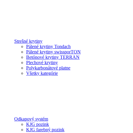
Strešné krytiny
Pálené krytiny Tondach
Pálené krytiny swissporTON
Betónové krytiny TERRAN
Plechové krytiny
Polykarbonátové platne
Všetky kategórie
Odkapový systém
KJG pozink
KJG farebný pozink