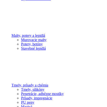
Malty, potery a lepidlá
Murovacie malty
Potery, betóny
Stavebné lepidlá
Tmely, prísady a chémia
Tmely, silikóny
Penetrácie, adhézne mostíky
Prísady, impregnácie
PU peny
Mazivá