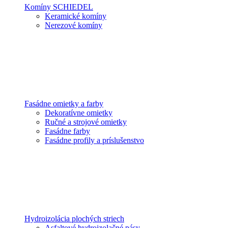
Komíny SCHIEDEL
Keramické komíny
Nerezové komíny
Fasádne omietky a farby
Dekoratívne omietky
Ručné a strojové omietky
Fasádne farby
Fasádne profily a príslušenstvo
Hydroizolácia plochých striech
Asfaltové hydroizolačné pásy