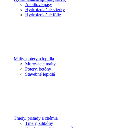
Asfaltové pásy
Hydroizolačné stierky
Hydroizolačné fólie
Malty, potery a lepidlá
Murovacie malty
Potery, betóny
Stavebné lepidlá
Tmely, prísady a chémia
Tmely, silikóny