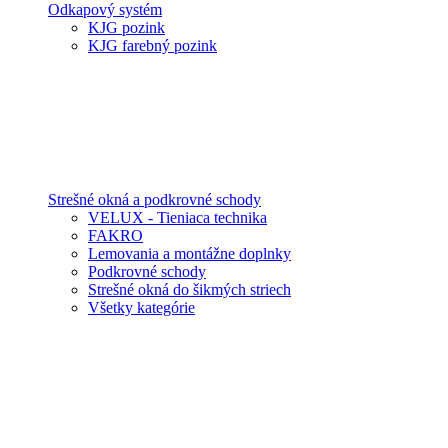
Odkapový systém
KJG pozink
KJG farebný pozink
Strešné okná a podkrovné schody
VELUX - Tieniaca technika
FAKRO
Lemovania a montážne doplnky
Podkrovné schody
Strešné okná do šikmých striech
Všetky kategórie