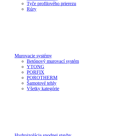
Tyče profilového prierezu
Rúry
Murovacie systémy
Betónový murovací systém
YTONG
PORFIX
POROTHERM
Šamotové tehly
Všetky kategórie
Hydroizolácia spodnej stavby