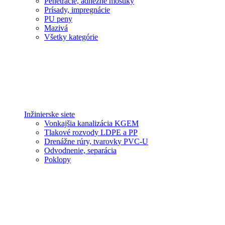
Penetrácie, adhézne mostíky
Prísady, impregnácie
PU peny
Mazivá
Všetky kategórie
Inžinierske siete
Vonkajšia kanalizácia KGEM
Tlakové rozvody LDPE a PP
Drenážne rúry, tvarovky PVC-U
Odvodnenie, separácia
Poklopy