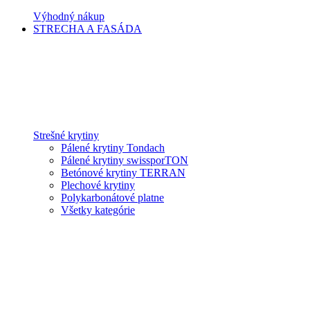
Výhodný nákup
STRECHA A FASÁDA
Strešné krytiny
Pálené krytiny Tondach
Pálené krytiny swissporTON
Betónové krytiny TERRAN
Plechové krytiny
Polykarbonátové platne
Všetky kategórie