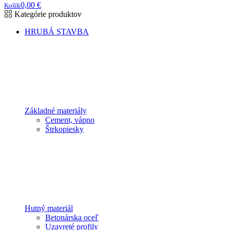
0,00
€
Košík
Kategórie produktov
HRUBÁ STAVBA
Základné materiály
Cement, vápno
Štrkopiesky
Hutný materiál
Betonárska oceľ
Uzavreté profily