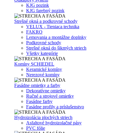
KJG pozink
KJG farebný pozink
Strešné okná a podkrovné schody
VELUX - Tieniaca technika
FAKRO
Lemovania a montážne doplnky
Podkrovné schody
Strešné okná do šikmých striech
Všetky kategórie
Komíny SCHIEDEL
Keramické komíny
Nerezové komíny
Fasádne omietky a farby
Dekoratívne omietky
Ručné a strojové omietky
Fasádne farby
Fasádne profily a príslušenstvo
Hydroizolácia plochých striech
Asfaltové hydroizolačné pásy
PVC fólie