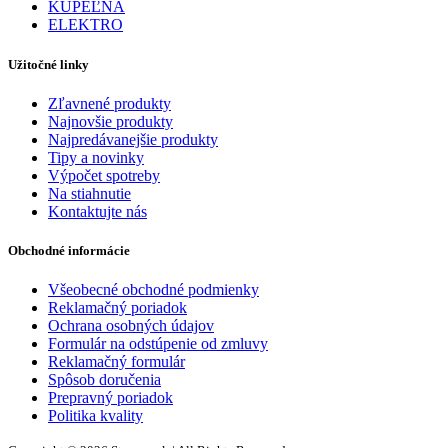
KÚPEĽŇA
ELEKTRO
Užitočné linky
Zľavnené produkty
Najnovšie produkty
Najpredávanejšie produkty
Tipy a novinky
Výpočet spotreby
Na stiahnutie
Kontaktujte nás
Obchodné informácie
Všeobecné obchodné podmienky
Reklamačný poriadok
Ochrana osobných údajov
Formulár na odstúpenie od zmluvy
Reklamačný formulár
Spôsob doručenia
Prepravný poriadok
Politika kvality