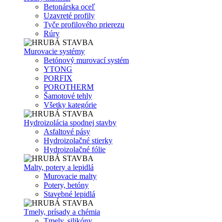
Betonárska oceľ
Uzavreté profily
Tyče profilového prierezu
Rúry
Murovacie systémy
Betónový murovací systém
YTONG
PORFIX
POROTHERM
Šamotové tehly
Všetky kategórie
Hydroizolácia spodnej stavby
Asfaltové pásy
Hydroizolačné stierky
Hydroizolačné fólie
Malty, potery a lepidlá
Murovacie malty
Potery, betóny
Stavebné lepidlá
Tmely, prísady a chémia
Tmely, silikóny