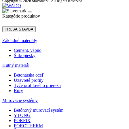
Copyright © 2026 Stavomark | All Rights Reserved
Kategórie produktov
HRUBÁ STAVBA
Základné materiály
Cement, vápno
Štrkopiesky
Hutný materiál
Betonárska oceľ
Uzavreté profily
Tyče profilového prierezu
Rúry
Murovacie systémy
Betónový murovací systém
YTONG
PORFIX
POROTHERM