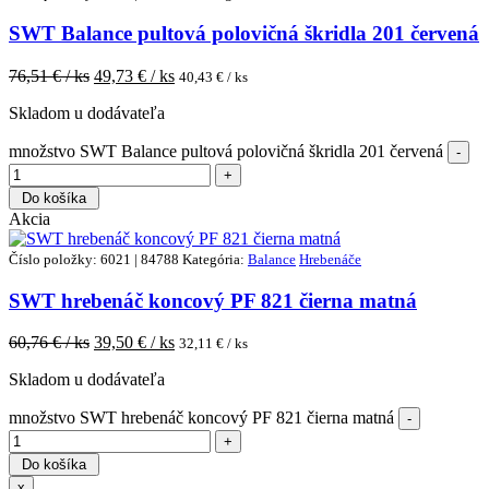
SWT Balance pultová polovičná škridla 201 červená
76,51
€ / ks
49,73
€ / ks
40,43
€ / ks
Skladom u dodávateľa
množstvo SWT Balance pultová polovičná škridla 201 červená
Do košíka
Akcia
Číslo položky: 6021 | 84788
Kategória:
Balance
Hrebenáče
SWT hrebenáč koncový PF 821 čierna matná
60,76
€ / ks
39,50
€ / ks
32,11
€ / ks
Skladom u dodávateľa
množstvo SWT hrebenáč koncový PF 821 čierna matná
Do košíka
x