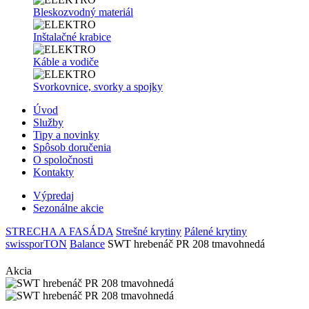
Bleskozvodný materiál
Inštalačné krabice
Káble a vodiče
Svorkovnice, svorky a spojky
Úvod
Služby
Tipy a novinky
Spôsob doručenia
O spoločnosti
Kontakty
Výpredaj
Sezonálne akcie
STRECHA A FASÁDA
Strešné krytiny
Pálené krytiny
swissporTON
Balance
SWT hrebenáč PR 208 tmavohnedá
Akcia