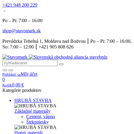
+421 948 200 229
-
Po – Pi: 7:00 – 16:00
shop@stavomark.sk
Prevádzka Tehelná 1, Moldava nad Bodvou ⎮ Po – Pi: 7:00 – 16:00,
So: 7:00 – 12:00 ⎮ +421 905 808 626
Môj účet
Prihlásiť sa
0
0,00
€
Košík
Kategórie produktov
HRUBÁ STAVBA
Základné materiály
Cement, vápno
Štrkopiesky
Hutný materiál