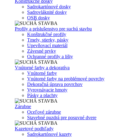
Konštrukčné dosky
Sadrokartónové dosky
Sadrovláknité dosky
OSB dosky
Profily a príslušenstvo pre suchú stavbu
Konštrukčné profily
Tmely, stierky, pásky
Upevňovací materiál
Závesné prvky
Ochranné profily a lišty
Vnútorné farby a dekoratíva
Vnútorné farby
Vnútorné farby na problémové povrchy
Dekoračná úprava povrchov
Vyrovnávacie hmoty
Pásky a plachty
Zárubne
Oceľové zárubne
Stavebné puzdrá pre posuvné dvere
Kazetové podhľady
Sadrokartónové kazety