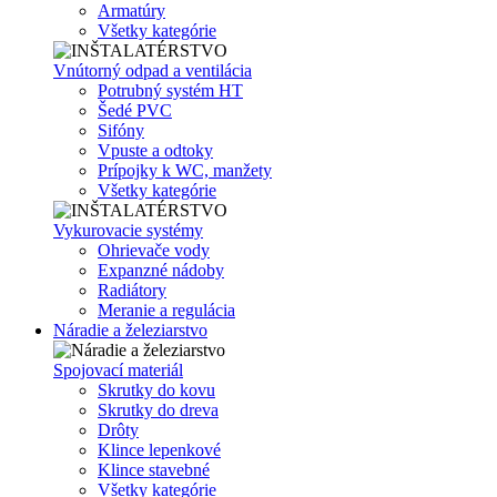
Armatúry
Všetky kategórie
Vnútorný odpad a ventilácia
Potrubný systém HT
Šedé PVC
Sifóny
Vpuste a odtoky
Prípojky k WC, manžety
Všetky kategórie
Vykurovacie systémy
Ohrievače vody
Expanzné nádoby
Radiátory
Meranie a regulácia
Náradie a železiarstvo
Spojovací materiál
Skrutky do kovu
Skrutky do dreva
Drôty
Klince lepenkové
Klince stavebné
Všetky kategórie