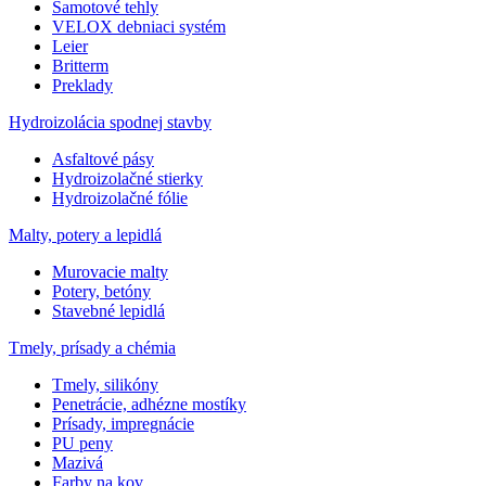
Šamotové tehly
VELOX debniaci systém
Leier
Britterm
Preklady
Hydroizolácia spodnej stavby
Asfaltové pásy
Hydroizolačné stierky
Hydroizolačné fólie
Malty, potery a lepidlá
Murovacie malty
Potery, betóny
Stavebné lepidlá
Tmely, prísady a chémia
Tmely, silikóny
Penetrácie, adhézne mostíky
Prísady, impregnácie
PU peny
Mazivá
Farby na kov