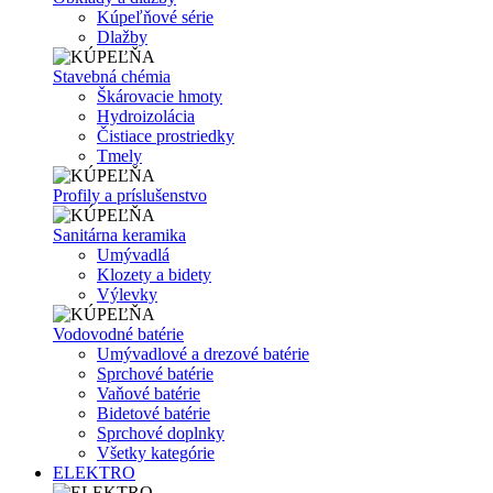
Kúpeľňové série
Dlažby
Stavebná chémia
Škárovacie hmoty
Hydroizolácia
Čistiace prostriedky
Tmely
Profily a príslušenstvo
Sanitárna keramika
Umývadlá
Klozety a bidety
Výlevky
Vodovodné batérie
Umývadlové a drezové batérie
Sprchové batérie
Vaňové batérie
Bidetové batérie
Sprchové doplnky
Všetky kategórie
ELEKTRO