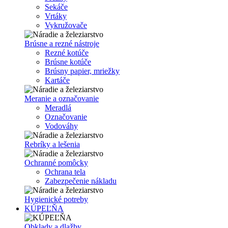
Sekáče
Vrtáky
Vykružovače
Brúsne a rezné nástroje
Rezné kotúče
Brúsne kotúče
Brúsny papier, mriežky
Kartáče
Meranie a označovanie
Meradlá
Označovanie
Vodováhy
Rebríky a lešenia
Ochranné pomôcky
Ochrana tela
Zabezpečenie nákladu
Hygienické potreby
KÚPEĽŇA
Obklady a dlažby