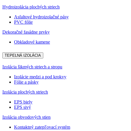
Hydroizolácia plochých striech
Asfaltové hydroizolačné pásy
PVC fólie
Dekoračné fasádne prvky
Obkladové kamene
TEPELNÁ IZOLÁCIA
Izolácia šikmých striech a stropu
Izolácie medzi a pod krokvy
Fólie a pásky
Izolácia plochých striech
EPS biely
EPS sivý
Izolácia obvodových stien
Kontaktný zatepľovací systém