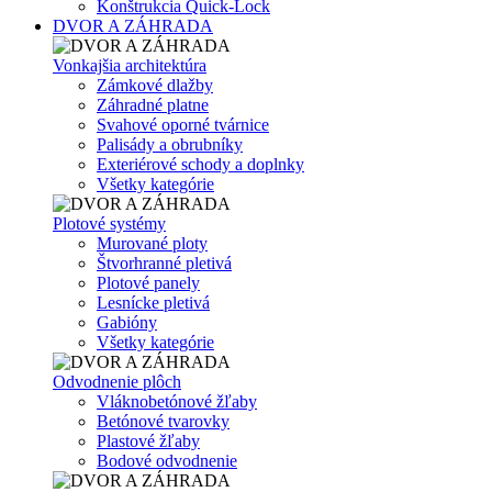
Konštrukcia Quick-Lock
DVOR A ZÁHRADA
Vonkajšia architektúra
Zámkové dlažby
Záhradné platne
Svahové oporné tvárnice
Palisády a obrubníky
Exteriérové schody a doplnky
Všetky kategórie
Plotové systémy
Murované ploty
Štvorhranné pletivá
Plotové panely
Lesnícke pletivá
Gabióny
Všetky kategórie
Odvodnenie plôch
Vláknobetónové žľaby
Betónové tvarovky
Plastové žľaby
Bodové odvodnenie