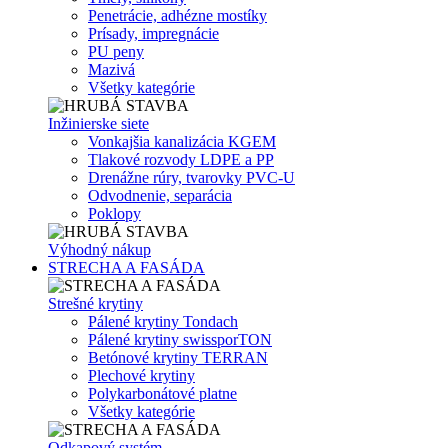
Penetrácie, adhézne mostíky
Prísady, impregnácie
PU peny
Mazivá
Všetky kategórie
Inžinierske siete
Vonkajšia kanalizácia KGEM
Tlakové rozvody LDPE a PP
Drenážne rúry, tvarovky PVC-U
Odvodnenie, separácia
Poklopy
Výhodný nákup
STRECHA A FASÁDA
Strešné krytiny
Pálené krytiny Tondach
Pálené krytiny swissporTON
Betónové krytiny TERRAN
Plechové krytiny
Polykarbonátové platne
Všetky kategórie
Odkapový systém