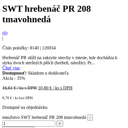
SWT hrebenáč PR 208
tmavohnedá
(0)
|
Číslo položky: 8140 | 126934
Hrebenáč PR slúži na zakrytie strechy v mieste, kde dochádza k
styku dvoch strešných plôch (hrebeň, nárožie). Pr...
Čítať viac
Dostupnosť:
Skladom u dodávateľa
Akcia - 35%
16,61
€ / ks s DPH
10,80
€ / ks s DPH
8,78
€
/ ks bez DPH
Dostupné na objednávku
množstvo SWT hrebenáč PR 208 tmavohnedá