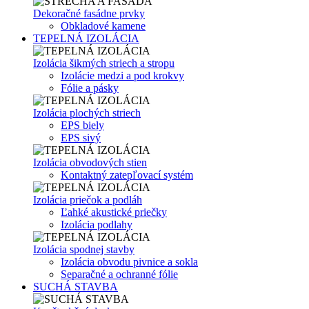
Dekoračné fasádne prvky
Obkladové kamene
TEPELNÁ IZOLÁCIA
Izolácia šikmých striech a stropu
Izolácie medzi a pod krokvy
Fólie a pásky
Izolácia plochých striech
EPS biely
EPS sivý
Izolácia obvodových stien
Kontaktný zatepľovací systém
Izolácia priečok a podláh
Ľahké akustické priečky
Izolácia podlahy
Izolácia spodnej stavby
Izolácia obvodu pivnice a sokla
Separačné a ochranné fólie
SUCHÁ STAVBA