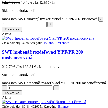
62,24
€ / ks
40,45
€ / ks
32,89
€ / ks
Skladom u dodávateľa
množstvo SWT funkčný uzáver hrebeňa PF/PR 418 bridlicová
Do košíka
Akcia
Číslo položky: 3265
Kategória:
Balance
Hrebenáče
SWT hrebenáč rozdeľovací Y PF/PR 200
medenočervená
212,79
€ / ks
138,31
€ / ks
112,45
€ / ks
Skladom u dodávateľa
množstvo SWT hrebenáč rozdeľovací Y PF/PR 200 medenočervená
Do košíka
Akcia
Číslo položky: 8048 | 4026651
Kategória:
Balance