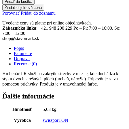
Pridať do košíka
Žiadať objektovú cenu
Porovnať
Pridať do zoznamu
Uvedené ceny sú platné pri online objednávkach.
Zákaznícka linka
: +421 948 200 229 Po – Pi: 7:00 – 16:00, So:
7:00 – 12:00
shop@stavomark.sk
Popis
Parametre
Doprava
Recenzie (0)
Hrebenáč PR slúži na zakrytie strechy v mieste, kde dochádza k
styku dvoch strešných plôch (hrebeň, nárožie). Pripevňuje sa za
pomocou príchytky. Produkt je v tmavohnedej farbe.
Ďalšie informácie
Hmotnosť
5,68 kg
Výrobca
swissporTON