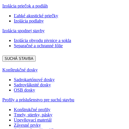
Izolácia priečok a podláh
Ľahké akustické priečky
Izolácia podlahy
Izolácia spodnej stavby
Izolácia obvodu pivnice a sokla
Separačné a ochranné fólie
SUCHÁ STAVBA
Konštrukčné dosky
Sadrokartónové dosky
Sadrovláknité dosky
OSB dosky
Profily a príslušenstvo pre suchú stavbu
Konštrukčné profily
Tmely, stierky, pásky
Upevňovací materiál
Závesné prvky