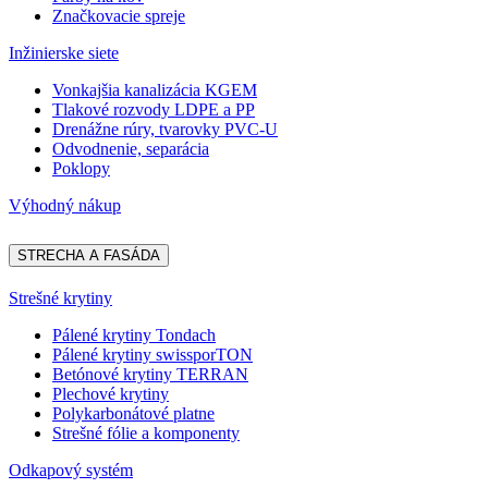
Značkovacie spreje
Inžinierske siete
Vonkajšia kanalizácia KGEM
Tlakové rozvody LDPE a PP
Drenážne rúry, tvarovky PVC-U
Odvodnenie, separácia
Poklopy
Výhodný nákup
STRECHA A FASÁDA
Strešné krytiny
Pálené krytiny Tondach
Pálené krytiny swissporTON
Betónové krytiny TERRAN
Plechové krytiny
Polykarbonátové platne
Strešné fólie a komponenty
Odkapový systém