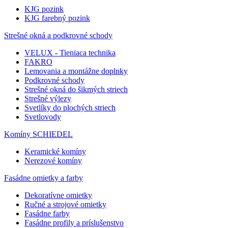
KJG pozink
KJG farebný pozink
Strešné okná a podkrovné schody
VELUX - Tieniaca technika
FAKRO
Lemovania a montážne doplnky
Podkrovné schody
Strešné okná do šikmých striech
Strešné výlezy
Svetlíky do plochých striech
Svetlovody
Komíny SCHIEDEL
Keramické komíny
Nerezové komíny
Fasádne omietky a farby
Dekoratívne omietky
Ručné a strojové omietky
Fasádne farby
Fasádne profily a príslušenstvo