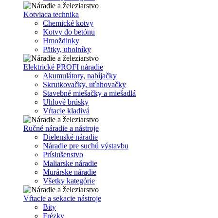
Kotviaca technika
Chemické kotvy
Kotvy do betónu
Hmoždinky
Pätky, uholníky
Elektrické PROFI náradie
Akumulátory, nabíjačky
Skrutkovačky, uťahovačky
Stavebné miešačky a miešadlá
Uhlové brúsky
Vŕtacie kladivá
Ručné náradie a nástroje
Dielenské náradie
Náradie pre suchú výstavbu
Príslušenstvo
Maliarske náradie
Murárske náradie
Všetky kategórie
Vŕtacie a sekacie nástroje
Bity
Frézky