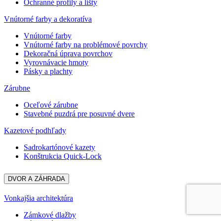
Ochranné profily a lišty
Vnútorné farby a dekoratíva
Vnútorné farby
Vnútorné farby na problémové povrchy
Dekoračná úprava povrchov
Vyrovnávacie hmoty
Pásky a plachty
Zárubne
Oceľové zárubne
Stavebné puzdrá pre posuvné dvere
Kazetové podhľady
Sadrokartónové kazety
Konštrukcia Quick-Lock
DVOR A ZÁHRADA
Vonkajšia architektúra
Zámkové dlažby