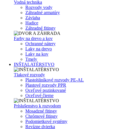
Vodná technika
Rozvody vody
Záhradné armatúry
Závlaha
Hadice
Záhradné fitingy
Farby na drevo a kov
Ochranné nátery
Laky na drevo
Laky na kov
Tmely
INŠTALATÉRSTVO
Tlakové rozvody
Plastohliníkové rozvody PE-AL
Plastové rozvody PPR
Oceľové pozinkované
Oceľové čierne
Príslušenstvo k rozvodom
Mosadzné fitingy
Chrómové fitingy
Podomietkové systémy
Revízne dvierka