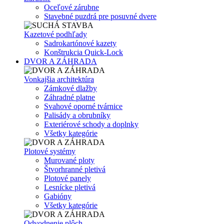
Oceľové zárubne
Stavebné puzdrá pre posuvné dvere
Kazetové podhľady
Sadrokartónové kazety
Konštrukcia Quick-Lock
DVOR A ZÁHRADA
Vonkajšia architektúra
Zámkové dlažby
Záhradné platne
Svahové oporné tvárnice
Palisády a obrubníky
Exteriérové schody a doplnky
Všetky kategórie
Plotové systémy
Murované ploty
Štvorhranné pletivá
Plotové panely
Lesnícke pletivá
Gabióny
Všetky kategórie
Odvodnenie plôch