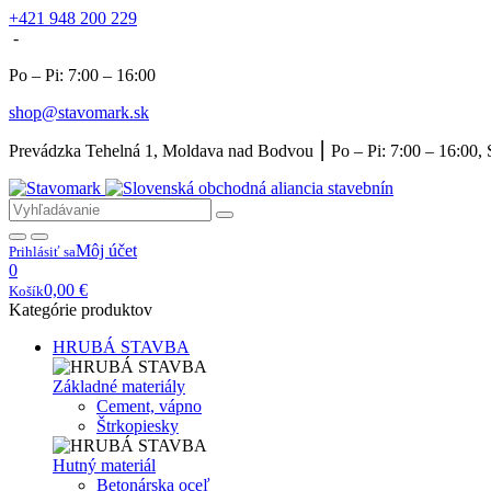
+421 948 200 229
-
Po – Pi: 7:00 – 16:00
shop@stavomark.sk
Prevádzka Tehelná 1, Moldava nad Bodvou ⎮ Po – Pi: 7:00 – 16:00, 
Môj účet
Prihlásiť sa
0
0,00
€
Košík
Kategórie produktov
HRUBÁ STAVBA
Základné materiály
Cement, vápno
Štrkopiesky
Hutný materiál
Betonárska oceľ