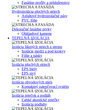
Fasádne profily a príslušenstvo
Hydroizolácia plochých striech
Asfaltové hydroizolačné pásy
PVC fólie
Dekoračné fasádne prvky
Obkladové kamene
TEPELNÁ IZOLÁCIA
Izolácia šikmých striech a stropu
Izolácie medzi a pod krokvy
Fólie a pásky
Izolácia plochých striech
EPS biely
EPS sivý
Izolácia obvodových stien
Kontaktný zatepľovací systém
Izolácia priečok a podláh
Ľahké akustické priečky
Izolácia podlahy