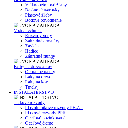
Vláknobetónové žľaby
Betónové tvarovky
Plastové žľaby
Bodové odvodnenie
Vodná technika
Rozvody vody
Záhradné armatúry
Závlaha
Hadice
Záhradné fitingy
Farby na drevo a kov
Ochranné nátery
Laky na drevo
Laky na kov
Tmely
INŠTALATÉRSTVO
Tlakové rozvody
Plastohliníkové rozvody PE-AL
Plastové rozvody PPR
Oceľové pozinkované
Oceľové čierne