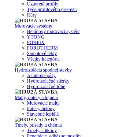
Uzavreté profily
Tyče profilového prierezu
Rúry
Murovacie systémy
Betónový murovací systém
YTONG
PORFIX
POROTHERM
Šamotové tehly
Všetky kategórie
Hydroizolácia spodnej stavby
Asfaltové pásy
Hydroizolačné stierky
Hydroizolačné fólie
Malty, potery a lepidlá
Murovacie malty
Potery, betóny
Stavebné lepidlá
Tmely, prísady a chémia
Tmely, silikóny
Penetrácie, adhézne mostíky