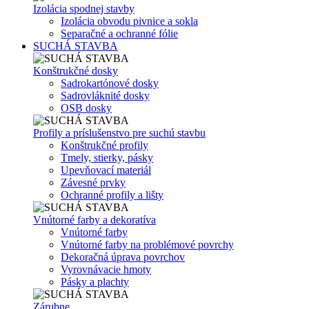
Izolácia spodnej stavby
Izolácia obvodu pivnice a sokla
Separačné a ochranné fólie
SUCHÁ STAVBA
Konštrukčné dosky
Sadrokartónové dosky
Sadrovláknité dosky
OSB dosky
Profily a príslušenstvo pre suchú stavbu
Konštrukčné profily
Tmely, stierky, pásky
Upevňovací materiál
Závesné prvky
Ochranné profily a lišty
Vnútorné farby a dekoratíva
Vnútorné farby
Vnútorné farby na problémové povrchy
Dekoračná úprava povrchov
Vyrovnávacie hmoty
Pásky a plachty
Zárubne