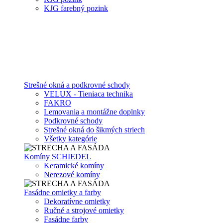
KJG farebný pozink
Strešné okná a podkrovné schody
VELUX - Tieniaca technika
FAKRO
Lemovania a montážne doplnky
Podkrovné schody
Strešné okná do šikmých striech
Všetky kategórie
Komíny SCHIEDEL
Keramické komíny
Nerezové komíny
Fasádne omietky a farby
Dekoratívne omietky
Ručné a strojové omietky
Fasádne farby