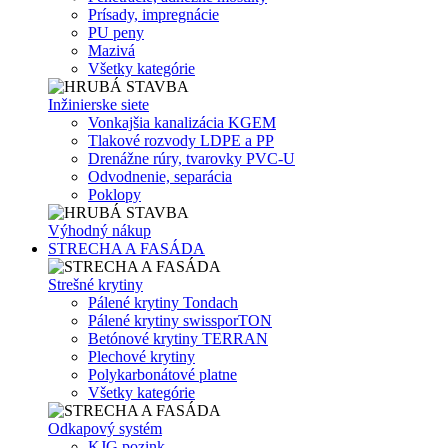
Prísady, impregnácie
PU peny
Mazivá
Všetky kategórie
Inžinierske siete
Vonkajšia kanalizácia KGEM
Tlakové rozvody LDPE a PP
Drenážne rúry, tvarovky PVC-U
Odvodnenie, separácia
Poklopy
Výhodný nákup
STRECHA A FASÁDA
Strešné krytiny
Pálené krytiny Tondach
Pálené krytiny swissporTON
Betónové krytiny TERRAN
Plechové krytiny
Polykarbonátové platne
Všetky kategórie
Odkapový systém
KJG pozink