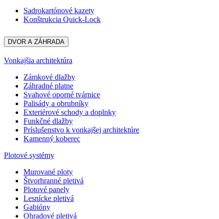
Sadrokartónové kazety
Konštrukcia Quick-Lock
DVOR A ZÁHRADA
Vonkajšia architektúra
Zámkové dlažby
Záhradné platne
Svahové oporné tvárnice
Palisády a obrubníky
Exteriérové schody a doplnky
Funkčné dlažby
Príslušenstvo k vonkajšej architektúre
Kamenný koberec
Plotové systémy
Murované ploty
Štvorhranné pletivá
Plotové panely
Lesnícke pletivá
Gabióny
Ohradové pletivá