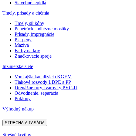
Stavebné lepidlá
Tmely, prísady a chémia
Tmely, silikóny
Penetrácie, adhézne mostíky
Prísady, impregnácie
PU peny
Mazivá
Farby na kov
Značkovacie spreje
Inžinierske siete
Vonkajšia kanalizácia KGEM
Tlakové rozvody LDPE a PP
Drenážne rúry, tvarovky PVC-U
Odvodnenie, separácia
Poklopy
Výhodný nákup
STRECHA A FASÁDA
Strešné krytiny