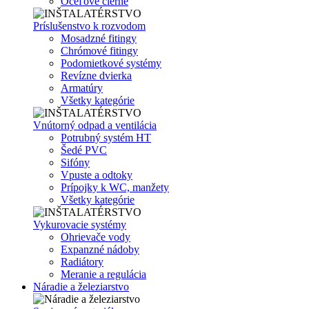
Oceľové čierne
Príslušenstvo k rozvodom
Mosadzné fitingy
Chrómové fitingy
Podomietkové systémy
Revízne dvierka
Armatúry
Všetky kategórie
Vnútorný odpad a ventilácia
Potrubný systém HT
Šedé PVC
Sifóny
Vpuste a odtoky
Prípojky k WC, manžety
Všetky kategórie
Vykurovacie systémy
Ohrievače vody
Expanzné nádoby
Radiátory
Meranie a regulácia
Náradie a železiarstvo