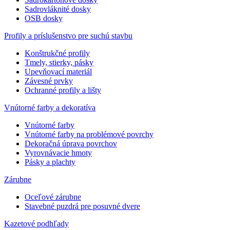
Sadrovláknité dosky
OSB dosky
Profily a príslušenstvo pre suchú stavbu
Konštrukčné profily
Tmely, stierky, pásky
Upevňovací materiál
Závesné prvky
Ochranné profily a lišty
Vnútorné farby a dekoratíva
Vnútorné farby
Vnútorné farby na problémové povrchy
Dekoračná úprava povrchov
Vyrovnávacie hmoty
Pásky a plachty
Zárubne
Oceľové zárubne
Stavebné puzdrá pre posuvné dvere
Kazetové podhľady