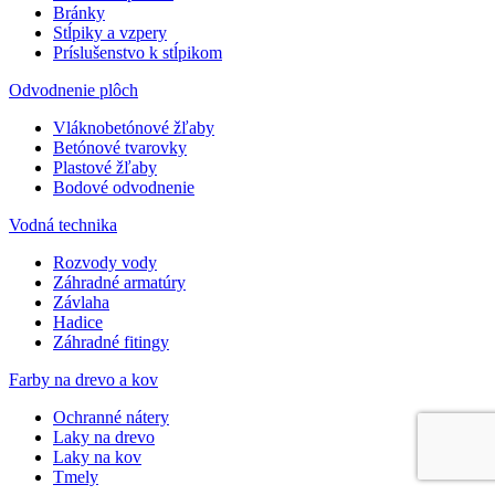
Bránky
Stĺpiky a vzpery
Príslušenstvo k stĺpikom
Odvodnenie plôch
Vláknobetónové žľaby
Betónové tvarovky
Plastové žľaby
Bodové odvodnenie
Vodná technika
Rozvody vody
Záhradné armatúry
Závlaha
Hadice
Záhradné fitingy
Farby na drevo a kov
Ochranné nátery
Laky na drevo
Laky na kov
Tmely