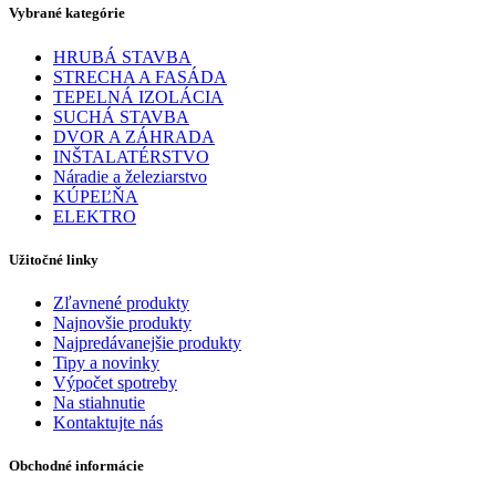
Vybrané kategórie
HRUBÁ STAVBA
STRECHA A FASÁDA
TEPELNÁ IZOLÁCIA
SUCHÁ STAVBA
DVOR A ZÁHRADA
INŠTALATÉRSTVO
Náradie a železiarstvo
KÚPEĽŇA
ELEKTRO
Užitočné linky
Zľavnené produkty
Najnovšie produkty
Najpredávanejšie produkty
Tipy a novinky
Výpočet spotreby
Na stiahnutie
Kontaktujte nás
Obchodné informácie