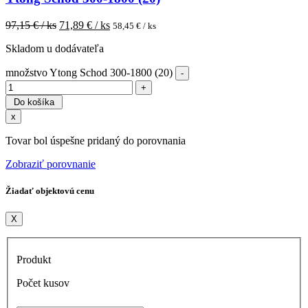
97,15
€ / ks
71,89
€ / ks
58,45
€ / ks
Skladom u dodávateľa
množstvo Ytong Schod 300-1800 (20)
Do košíka
x
Tovar bol úspešne pridaný do porovnania
Zobraziť porovnanie
Žiadať objektovú cenu
X
Produkt
Počet kusov