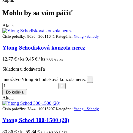
kúpili.
Mohlo by sa vám páčiť
Akcia
Číslo položky: 9036 | 30011641
Kategória:
Ytong - Schody
Ytong Schodisková konzola nerez
12,77
€ / ks
9,45
€ / ks
7,68
€ / ks
Skladom u dodávateľa
množstvo Ytong Schodisková konzola nerez
Do košíka
Akcia
Číslo položky: 7844 | 10015297
Kategória:
Ytong - Schody
Ytong Schod 300-1500 (20)
80,86
€ / ks
59,84
€ / ks
48,65
€ / ks