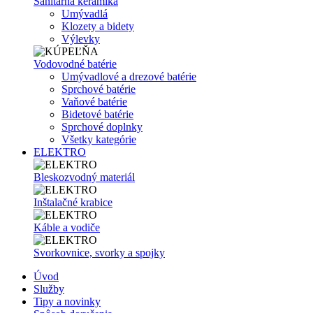
Sanitárna keramika
Umývadlá
Klozety a bidety
Výlevky
Vodovodné batérie
Umývadlové a drezové batérie
Sprchové batérie
Vaňové batérie
Bidetové batérie
Sprchové doplnky
Všetky kategórie
ELEKTRO
Bleskozvodný materiál
Inštalačné krabice
Káble a vodiče
Svorkovnice, svorky a spojky
Úvod
Služby
Tipy a novinky