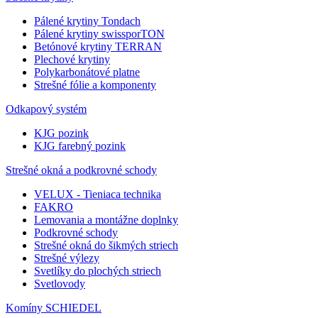
Pálené krytiny Tondach
Pálené krytiny swissporTON
Betónové krytiny TERRAN
Plechové krytiny
Polykarbonátové platne
Strešné fólie a komponenty
Odkapový systém
KJG pozink
KJG farebný pozink
Strešné okná a podkrovné schody
VELUX - Tieniaca technika
FAKRO
Lemovania a montážne doplnky
Podkrovné schody
Strešné okná do šikmých striech
Strešné výlezy
Svetlíky do plochých striech
Svetlovody
Komíny SCHIEDEL