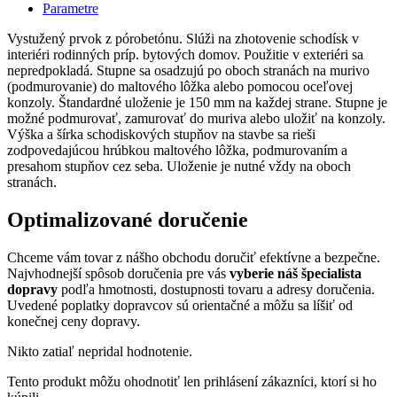
Parametre
Vystužený prvok z pórobetónu. Slúži na zhotovenie schodísk v
interiéri rodinných príp. bytových domov. Použitie v exteriéri sa
nepredpokladá. Stupne sa osadzujú po oboch stranách na murivo
(podmurovanie) do maltového lôžka alebo pomocou oceľovej
konzoly. Štandardné uloženie je 150 mm na každej strane. Stupne je
možné podmurovať, zamurovať do muriva alebo uložiť na konzoly.
Výška a šírka schodiskových stupňov na stavbe sa rieši
zodpovedajúcou hrúbkou maltového lôžka, podmurovaním a
presahom stupňov cez seba. Uloženie je nutné vždy na oboch
stranách.
Optimalizované doručenie
Chceme vám tovar z nášho obchodu doručiť efektívne a bezpečne.
Najvhodnejší spôsob doručenia pre vás
vyberie náš špecialista
dopravy
podľa hmotnosti, dostupnosti tovaru a adresy doručenia.
Uvedené poplatky dopravcov sú orientačné a môžu sa líšiť od
konečnej ceny dopravy.
Nikto zatiaľ nepridal hodnotenie.
Tento produkt môžu ohodnotiť len prihlásení zákazníci, ktorí si ho