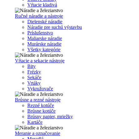
Vŕtacie kladivá
Ručné náradie a nástroje
Dielenské náradie
Náradie pre suchú výstavbu
Príslušenstvo
Maliarske náradie
Murárske náradie
Všetky kategórie
Vŕtacie a sekacie nástroje
Bity
Frézky
Sekáče
Vrtáky
Vykružovače
Brúsne a rezné nástroje
Rezné kotúče
Brúsne kotúče
Brúsny papier, mriežky
Kartáče
Meranie a označovanie
Meradlá