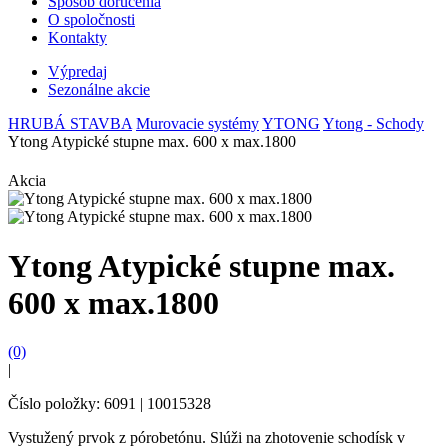
Spôsob doručenia
O spoločnosti
Kontakty
Výpredaj
Sezonálne akcie
HRUBÁ STAVBA
Murovacie systémy
YTONG
Ytong - Schody
Ytong Atypické stupne max. 600 x max.1800
Akcia
Ytong Atypické stupne max.
600 x max.1800
(0)
|
Číslo položky: 6091 | 10015328
Vystužený prvok z pórobetónu. Slúži na zhotovenie schodísk v