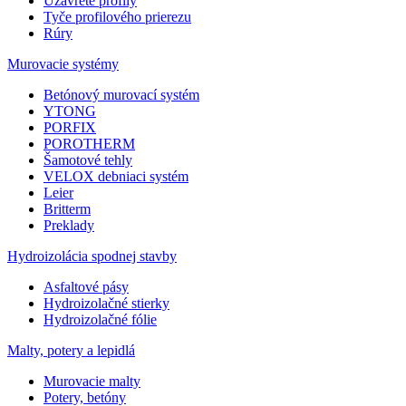
Uzavreté profily
Tyče profilového prierezu
Rúry
Murovacie systémy
Betónový murovací systém
YTONG
PORFIX
POROTHERM
Šamotové tehly
VELOX debniaci systém
Leier
Britterm
Preklady
Hydroizolácia spodnej stavby
Asfaltové pásy
Hydroizolačné stierky
Hydroizolačné fólie
Malty, potery a lepidlá
Murovacie malty
Potery, betóny