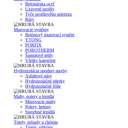
Betonárska oceľ
Uzavreté profily
Tyče profilového prierezu
Rúry
Murovacie systémy
Betónový murovací systém
YTONG
PORFIX
POROTHERM
Šamotové tehly
Všetky kategórie
Hydroizolácia spodnej stavby
Asfaltové pásy
Hydroizolačné stierky
Hydroizolačné fólie
Malty, potery a lepidlá
Murovacie malty
Potery, betóny
Stavebné lepidlá
Tmely, prísady a chémia
Tmely, silikóny