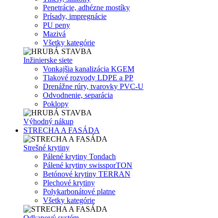
Penetrácie, adhézne mostíky
Prísady, impregnácie
PU peny
Mazivá
Všetky kategórie
Inžinierske siete
Vonkajšia kanalizácia KGEM
Tlakové rozvody LDPE a PP
Drenážne rúry, tvarovky PVC-U
Odvodnenie, separácia
Poklopy
Výhodný nákup
STRECHA A FASÁDA
Strešné krytiny
Pálené krytiny Tondach
Pálené krytiny swissporTON
Betónové krytiny TERRAN
Plechové krytiny
Polykarbonátové platne
Všetky kategórie
Odkapový systém