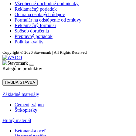
Všeobecné obchodné podmienky
Reklamačný poriadok
Ochrana osobných údajov
Formulár na odstúpenie od zmluvy
Reklamačný formulár
Spôsob doručenia
Prepravný poriadok
Politika kvality
Copyright © 2026 Stavomark | All Rights Reserved
Kategórie produktov
HRUBÁ STAVBA
Základné materiály
Cement, vápno
Štrkopiesky
Hutný materiál
Betonárska oceľ