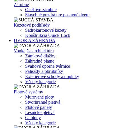
Zárubne
Oceľové zárubne
Stavebné puzdrá pre posuvné dvere
Kazetové podhľady
Sadrokartónové kazety
Konštrukcia Quick-Lock
DVOR A ZÁHRADA
Vonkajšia architektúra
Zámkové dlažby
Záhradné platne
Svahové oporné tvárnice
Palisády a obrubníky
Exteriérové schody a doplnky
Všetky kategórie
Plotové systémy
Murované ploty
Štvorhranné pletivá
Plotové panely
Lesnícke pletivá
Gabióny
Všetky kategórie