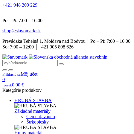
+421 948 200 229
-
Po – Pi: 7:00 – 16:00
shop@stavomark.sk
Prevádzka Tehelná 1, Moldava nad Bodvou ⎮ Po – Pi: 7:00 – 16:00,
So: 7:00 – 12:00 ⎮ +421 905 808 626
Môj účet
Prihlásiť sa
0
0,00
€
Košík
Kategórie produktov
HRUBÁ STAVBA
Základné materiály
Cement, vápno
Štrkopiesky
Hutný materiál