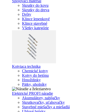
Spojovací materiál
Skrutky do kovu
Skrutky do dreva
Drôty
Klince lepenkové
Klince stavebné
Všetky kategórie
Kotviaca technika
Chemické kotvy
Kotvy do betónu
Hmoždinky
Pätky, uholníky
Elektrické PROFI náradie
Akumulátory, nabíjačky
Skrutkovačky, uťahovačky
Stavebné miešačky a miešadlá
Uhlové brúsky