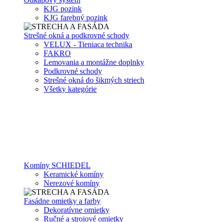
KJG pozink
KJG farebný pozink
Strešné okná a podkrovné schody
VELUX - Tieniaca technika
FAKRO
Lemovania a montážne doplnky
Podkrovné schody
Strešné okná do šikmých striech
Všetky kategórie
Komíny SCHIEDEL
Keramické komíny
Nerezové komíny
Fasádne omietky a farby
Dekoratívne omietky
Ručné a strojové omietky