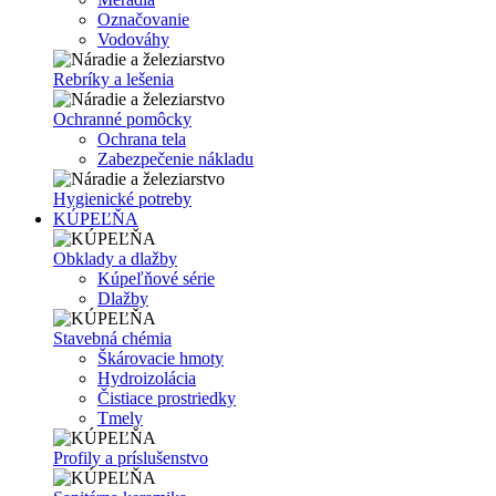
Označovanie
Vodováhy
Rebríky a lešenia
Ochranné pomôcky
Ochrana tela
Zabezpečenie nákladu
Hygienické potreby
KÚPEĽŇA
Obklady a dlažby
Kúpeľňové série
Dlažby
Stavebná chémia
Škárovacie hmoty
Hydroizolácia
Čistiace prostriedky
Tmely
Profily a príslušenstvo