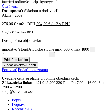
interiéri rodinných príp. bytových d...
Čítať viac
Dostupnosť:
Skladom u dodávateľa
Akcia - 26%
276,06
€ / m2 s DPH
204,29
€ / m2 s DPH
166,09
€
/ m2 bez DPH
Dostupné na objednávku
množstvo Ytong Atypické stupne max. 600 x max.1800
Pridať do košíka
Žiadať objektovú cenu
Porovnať
Pridať do zoznamu
Uvedené ceny sú platné pri online objednávkach.
Zákaznícka linka
: +421 948 200 229 Po – Pi: 7:00 – 16:00, So:
7:00 – 12:00
shop@stavomark.sk
Popis
Doprava
Recenzie (0)