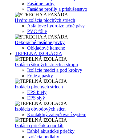
Fasádne farby
Fasádne profily a príslušenstvo
Hydroizolácia plochých striech
Asfaltové hydroizolačné pásy
PVC fólie
Dekoračné fasádne prvky
Obkladové kamene
TEPELNÁ IZOLÁCIA
Izolácia šikmých striech a stropu
Izolácie medzi a pod krokvy
Fólie a pásky
Izolácia plochých striech
EPS biely
EPS sivý
Izolácia obvodových stien
Kontaktný zatepľovací systém
Izolácia priečok a podláh
Ľahké akustické priečky
Izolácia podlahy