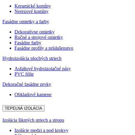
Keramické komíny
Nerezové komíny
Fasádne omietky a farby
Dekoratívne omietky
Ručné a strojové omietky
Fasádne farby
Fasádne profily a príslušenstvo
Hydroizolácia plochých striech
Asfaltové hydroizolačné pásy
PVC fólie
Dekoračné fasádne prvky
Obkladové kamene
TEPELNÁ IZOLÁCIA
Izolácia šikmých striech a stropu
Izolácie medzi a pod krokvy