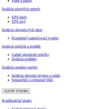
Fólie a pásky
Izolácia plochých striech
EPS biely
EPS sivý
Izolácia obvodových stien
Kontaktný zatepľovací systém
Izolácia priečok a podláh
Ľahké akustické priečky
Izolácia podlahy
Izolácia spodnej stavby
Izolácia obvodu pivnice a sokla
Separačné a ochranné fólie
SUCHÁ STAVBA
Konštrukčné dosky
Sadrokartónové dosky