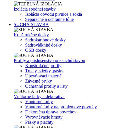
Izolácia spodnej stavby
Izolácia obvodu pivnice a sokla
Separačné a ochranné fólie
SUCHÁ STAVBA
Konštrukčné dosky
Sadrokartónové dosky
Sadrovláknité dosky
OSB dosky
Profily a príslušenstvo pre suchú stavbu
Konštrukčné profily
Tmely, stierky, pásky
Upevňovací materiál
Závesné prvky
Ochranné profily a lišty
Vnútorné farby a dekoratíva
Vnútorné farby
Vnútorné farby na problémové povrchy
Dekoračná úprava povrchov
Vyrovnávacie hmoty
Pásky a plachty