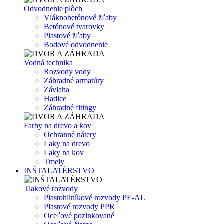
Odvodnenie plôch
Vláknobetónové žľaby
Betónové tvarovky
Plastové žľaby
Bodové odvodnenie
Vodná technika
Rozvody vody
Záhradné armatúry
Závlaha
Hadice
Záhradné fitingy
Farby na drevo a kov
Ochranné nátery
Laky na drevo
Laky na kov
Tmely
INŠTALATÉRSTVO
Tlakové rozvody
Plastohliníkové rozvody PE-AL
Plastové rozvody PPR
Oceľové pozinkované