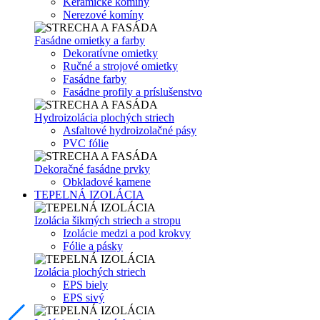
Keramické komíny
Nerezové komíny
Fasádne omietky a farby
Dekoratívne omietky
Ručné a strojové omietky
Fasádne farby
Fasádne profily a príslušenstvo
Hydroizolácia plochých striech
Asfaltové hydroizolačné pásy
PVC fólie
Dekoračné fasádne prvky
Obkladové kamene
TEPELNÁ IZOLÁCIA
Izolácia šikmých striech a stropu
Izolácie medzi a pod krokvy
Fólie a pásky
Izolácia plochých striech
EPS biely
EPS sivý