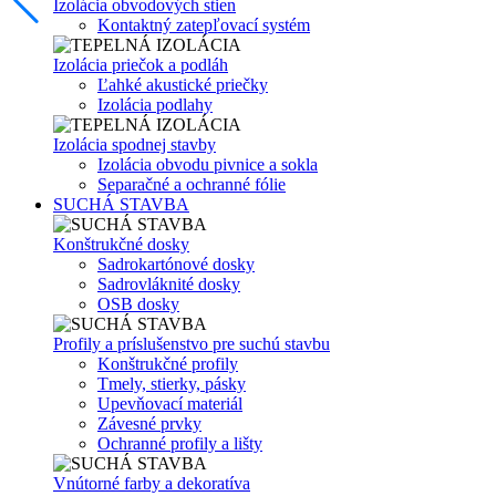
Izolácia obvodových stien
Kontaktný zatepľovací systém
Izolácia priečok a podláh
Ľahké akustické priečky
Izolácia podlahy
Izolácia spodnej stavby
Izolácia obvodu pivnice a sokla
Separačné a ochranné fólie
SUCHÁ STAVBA
Konštrukčné dosky
Sadrokartónové dosky
Sadrovláknité dosky
OSB dosky
Profily a príslušenstvo pre suchú stavbu
Konštrukčné profily
Tmely, stierky, pásky
Upevňovací materiál
Závesné prvky
Ochranné profily a lišty
Vnútorné farby a dekoratíva