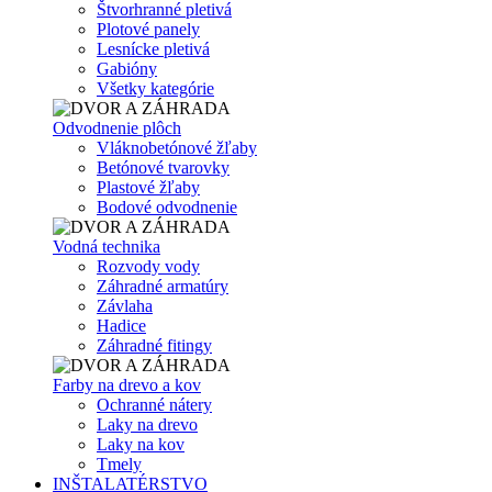
Štvorhranné pletivá
Plotové panely
Lesnícke pletivá
Gabióny
Všetky kategórie
Odvodnenie plôch
Vláknobetónové žľaby
Betónové tvarovky
Plastové žľaby
Bodové odvodnenie
Vodná technika
Rozvody vody
Záhradné armatúry
Závlaha
Hadice
Záhradné fitingy
Farby na drevo a kov
Ochranné nátery
Laky na drevo
Laky na kov
Tmely
INŠTALATÉRSTVO