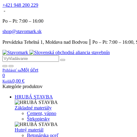
+421 948 200 229
-
Po – Pi: 7:00 – 16:00
shop@stavomark.sk
Prevádzka Tehelná 1, Moldava nad Bodvou ⎮ Po – Pi: 7:00 – 16:00, 
Môj účet
Prihlásiť sa
0
0,00
€
Košík
Kategórie produktov
HRUBÁ STAVBA
Základné materiály
Cement, vápno
Štrkopiesky
Hutný materiál
Betonárska oceľ