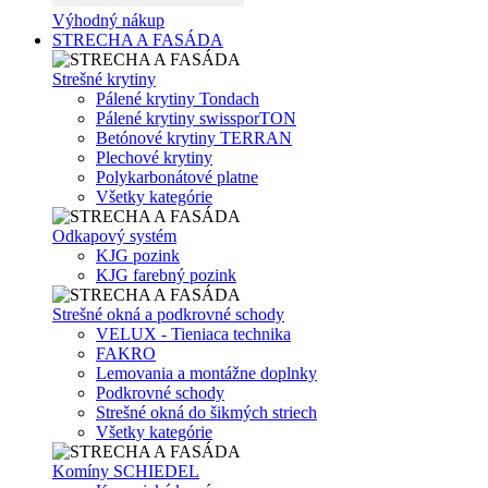
Výhodný nákup
STRECHA A FASÁDA
Strešné krytiny
Pálené krytiny Tondach
Pálené krytiny swissporTON
Betónové krytiny TERRAN
Plechové krytiny
Polykarbonátové platne
Všetky kategórie
Odkapový systém
KJG pozink
KJG farebný pozink
Strešné okná a podkrovné schody
VELUX - Tieniaca technika
FAKRO
Lemovania a montážne doplnky
Podkrovné schody
Strešné okná do šikmých striech
Všetky kategórie
Komíny SCHIEDEL