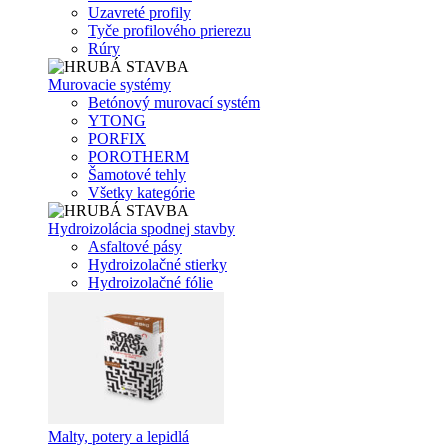
Uzavreté profily
Tyče profilového prierezu
Rúry
Murovacie systémy
Betónový murovací systém
YTONG
PORFIX
POROTHERM
Šamotové tehly
Všetky kategórie
Hydroizolácia spodnej stavby
Asfaltové pásy
Hydroizolačné stierky
Hydroizolačné fólie
Malty, potery a lepidlá