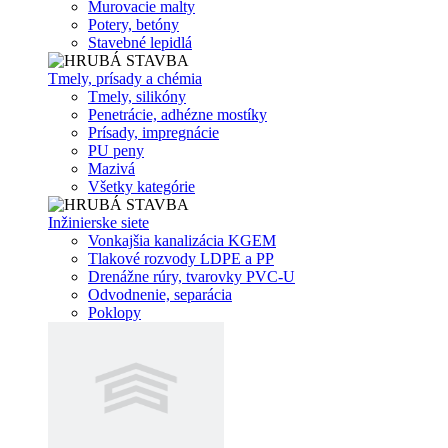
Murovacie malty
Potery, betóny
Stavebné lepidlá
Tmely, prísady a chémia
Tmely, silikóny
Penetrácie, adhézne mostíky
Prísady, impregnácie
PU peny
Mazivá
Všetky kategórie
Inžinierske siete
Vonkajšia kanalizácia KGEM
Tlakové rozvody LDPE a PP
Drenážne rúry, tvarovky PVC-U
Odvodnenie, separácia
Poklopy