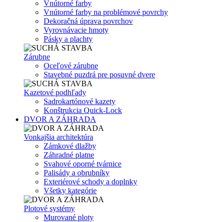
Vnútorné farby
Vnútorné farby na problémové povrchy
Dekoračná úprava povrchov
Vyrovnávacie hmoty
Pásky a plachty
Zárubne
Oceľové zárubne
Stavebné puzdrá pre posuvné dvere
Kazetové podhľady
Sadrokartónové kazety
Konštrukcia Quick-Lock
DVOR A ZÁHRADA
Vonkajšia architektúra
Zámkové dlažby
Záhradné platne
Svahové oporné tvárnice
Palisády a obrubníky
Exteriérové schody a doplnky
Všetky kategórie
Plotové systémy
Murované ploty