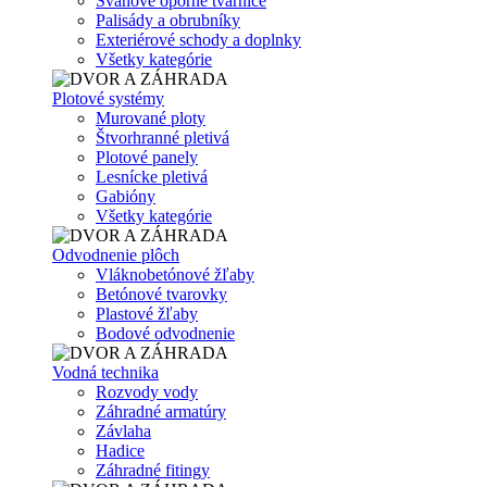
Svahové oporné tvárnice
Palisády a obrubníky
Exteriérové schody a doplnky
Všetky kategórie
Plotové systémy
Murované ploty
Štvorhranné pletivá
Plotové panely
Lesnícke pletivá
Gabióny
Všetky kategórie
Odvodnenie plôch
Vláknobetónové žľaby
Betónové tvarovky
Plastové žľaby
Bodové odvodnenie
Vodná technika
Rozvody vody
Záhradné armatúry
Závlaha
Hadice
Záhradné fitingy