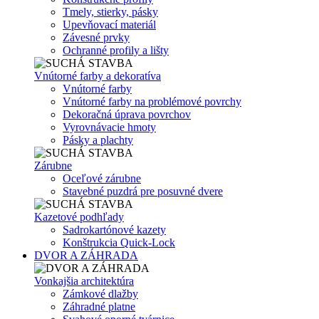
Tmely, stierky, pásky
Upevňovací materiál
Závesné prvky
Ochranné profily a lišty
Vnútorné farby a dekoratíva
Vnútorné farby
Vnútorné farby na problémové povrchy
Dekoračná úprava povrchov
Vyrovnávacie hmoty
Pásky a plachty
Zárubne
Oceľové zárubne
Stavebné puzdrá pre posuvné dvere
Kazetové podhľady
Sadrokartónové kazety
Konštrukcia Quick-Lock
DVOR A ZÁHRADA
Vonkajšia architektúra
Zámkové dlažby
Záhradné platne