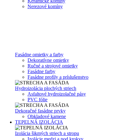
Keramické komíny
Nerezové komíny
Fasádne omietky a farby
Dekoratívne omietky
Ručné a strojové omietky
Fasádne farby
Fasádne profily a príslušenstvo
Hydroizolácia plochých striech
Asfaltové hydroizolačné pásy
PVC fólie
Dekoračné fasádne prvky
Obkladové kamene
TEPELNÁ IZOLÁCIA
Izolácia šikmých striech a stropu
Izolácie medzi a pod krokvy