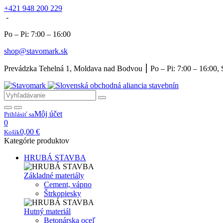
+421 948 200 229
-
Po – Pi: 7:00 – 16:00
shop@stavomark.sk
Prevádzka Tehelná 1, Moldava nad Bodvou ⎮ Po – Pi: 7:00 – 16:00, 
Môj účet
Prihlásiť sa
0
0,00
€
Košík
Kategórie produktov
HRUBÁ STAVBA
Základné materiály
Cement, vápno
Štrkopiesky
Hutný materiál
Betonárska oceľ