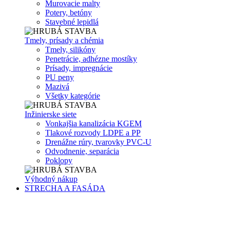
Murovacie malty
Potery, betóny
Stavebné lepidlá
Tmely, prísady a chémia
Tmely, silikóny
Penetrácie, adhézne mostíky
Prísady, impregnácie
PU peny
Mazivá
Všetky kategórie
Inžinierske siete
Vonkajšia kanalizácia KGEM
Tlakové rozvody LDPE a PP
Drenážne rúry, tvarovky PVC-U
Odvodnenie, separácia
Poklopy
Výhodný nákup
STRECHA A FASÁDA