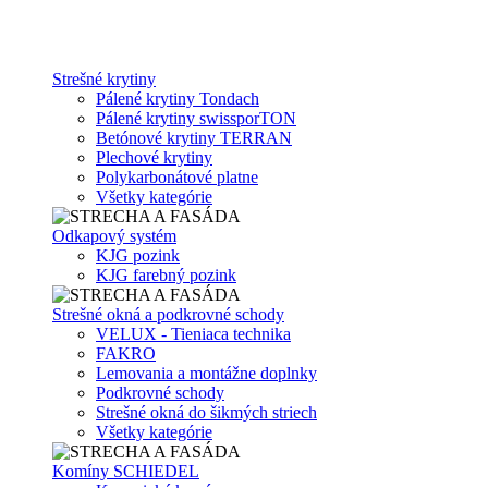
Strešné krytiny
Pálené krytiny Tondach
Pálené krytiny swissporTON
Betónové krytiny TERRAN
Plechové krytiny
Polykarbonátové platne
Všetky kategórie
Odkapový systém
KJG pozink
KJG farebný pozink
Strešné okná a podkrovné schody
VELUX - Tieniaca technika
FAKRO
Lemovania a montážne doplnky
Podkrovné schody
Strešné okná do šikmých striech
Všetky kategórie
Komíny SCHIEDEL