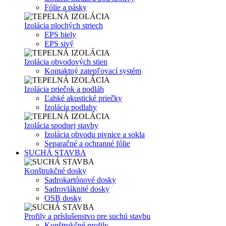
Fólie a pásky
Izolácia plochých striech
EPS biely
EPS sivý
Izolácia obvodových stien
Kontaktný zatepľovací systém
Izolácia priečok a podláh
Ľahké akustické priečky
Izolácia podlahy
Izolácia spodnej stavby
Izolácia obvodu pivnice a sokla
Separačné a ochranné fólie
SUCHÁ STAVBA
Konštrukčné dosky
Sadrokartónové dosky
Sadrovláknité dosky
OSB dosky
Profily a príslušenstvo pre suchú stavbu
Konštrukčné profily