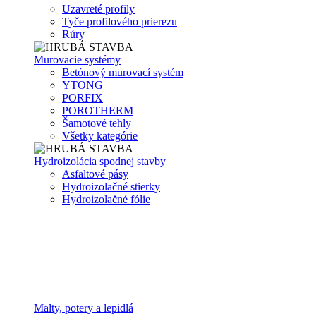
Uzavreté profily
Tyče profilového prierezu
Rúry
Murovacie systémy
Betónový murovací systém
YTONG
PORFIX
POROTHERM
Šamotové tehly
Všetky kategórie
Hydroizolácia spodnej stavby
Asfaltové pásy
Hydroizolačné stierky
Hydroizolačné fólie
Malty, potery a lepidlá