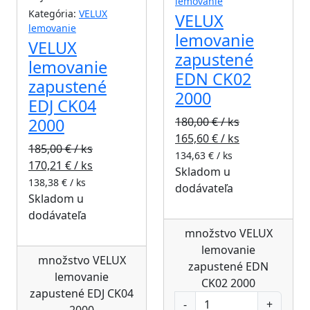
lemovanie
Kategória:
VELUX
VELUX
lemovanie
lemovanie
VELUX
zapustené
lemovanie
EDN CK02
zapustené
2000
EDJ CK04
2000
180,00
€ / ks
165,60
€ / ks
185,00
€ / ks
134,63
€ / ks
170,21
€ / ks
Skladom u
138,38
€ / ks
dodávateľa
Skladom u
dodávateľa
množstvo VELUX
lemovanie
množstvo VELUX
zapustené EDN
lemovanie
CK02 2000
zapustené EDJ CK04
2000