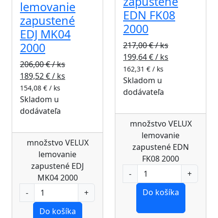
zapustené
lemovanie
EDN FK08
zapustené
2000
EDJ MK04
2000
217,00
€ / ks
199,64
€ / ks
206,00
€ / ks
162,31
€ / ks
189,52
€ / ks
Skladom u
154,08
€ / ks
dodávateľa
Skladom u
dodávateľa
množstvo VELUX
lemovanie
množstvo VELUX
zapustené EDN
lemovanie
FK08 2000
zapustené EDJ
MK04 2000
Do košíka
Do košíka