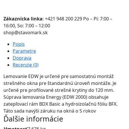
Uvedené ceny sú platné pri online objednávkach.
Zákaznícka linka
: +421 948 200 229 Po – Pi: 7:00 –
16:00, So: 7:00 – 12:00
shop@stavomark.sk
Popis
Parametre
Doprava
Recenzie (0)
Lemovanie EDW je určené pre samostatnú montáž
strešného okna pre štandardnú úroveň montáže. Je
určené pre profilované strešné krytiny do 120 mm.
Súprava lemovania Energy (EDW 2000) obsahuje
zatepľovací rám BDX Basic a hydroizolačnú fóliu BFX.
Táto sada navýši záruku na okná o 5 rokov
Ďalšie informácie
Hmotnosť
7,676 kg