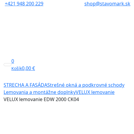
+421 948 200 229
shop@stavomark.sk
0
0,00
€
Košík
STRECHA A FASÁDA
Strešné okná a podkrovné schody
Lemovania a montážne doplnky
VELUX lemovanie
VELUX lemovanie EDW 2000 CK04
Akcia