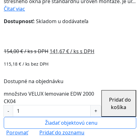
strešného okna pre štandardnú úroveň montáže. Je ur...
Čítať viac
Dostupnosť:
Skladom u dodávateľa
Akcia - 8%
154,00
€ / ks s DPH
141,67
€ / ks s DPH
115,18
€
/ ks bez DPH
Dostupné na objednávku
množstvo VELUX lemovanie EDW 2000
Pridať do
CK04
košíka
Žiadať objektovú cenu
Porovnať
Pridať do zoznamu