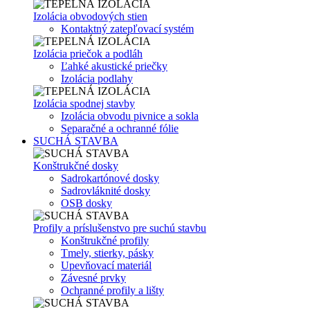
Izolácia obvodových stien
Kontaktný zatepľovací systém
Izolácia priečok a podláh
Ľahké akustické priečky
Izolácia podlahy
Izolácia spodnej stavby
Izolácia obvodu pivnice a sokla
Separačné a ochranné fólie
SUCHÁ STAVBA
Konštrukčné dosky
Sadrokartónové dosky
Sadrovláknité dosky
OSB dosky
Profily a príslušenstvo pre suchú stavbu
Konštrukčné profily
Tmely, stierky, pásky
Upevňovací materiál
Závesné prvky
Ochranné profily a lišty