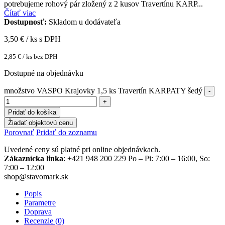
potrebujeme rohový pár zložený z 2 kusov Travertínu KARP...
Čítať viac
Dostupnosť:
Skladom u dodávateľa
3,50
€ / ks s DPH
2,85
€
/ ks bez DPH
Dostupné na objednávku
množstvo VASPO Krajovky 1,5 ks Travertín KARPATY šedý
Pridať do košíka
Žiadať objektovú cenu
Porovnať
Pridať do zoznamu
Uvedené ceny sú platné pri online objednávkach.
Zákaznícka linka
: +421 948 200 229 Po – Pi: 7:00 – 16:00, So:
7:00 – 12:00
shop@stavomark.sk
Popis
Parametre
Doprava
Recenzie (0)