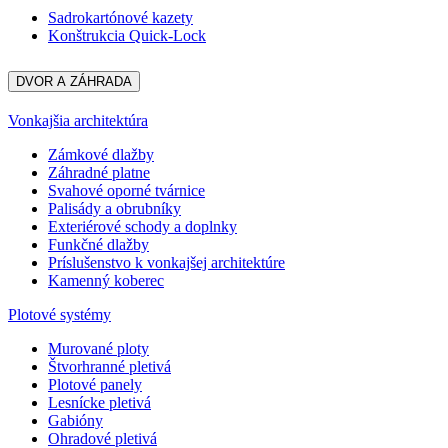
Sadrokartónové kazety
Konštrukcia Quick-Lock
DVOR A ZÁHRADA
Vonkajšia architektúra
Zámkové dlažby
Záhradné platne
Svahové oporné tvárnice
Palisády a obrubníky
Exteriérové schody a doplnky
Funkčné dlažby
Príslušenstvo k vonkajšej architektúre
Kamenný koberec
Plotové systémy
Murované ploty
Štvorhranné pletivá
Plotové panely
Lesnícke pletivá
Gabióny
Ohradové pletivá