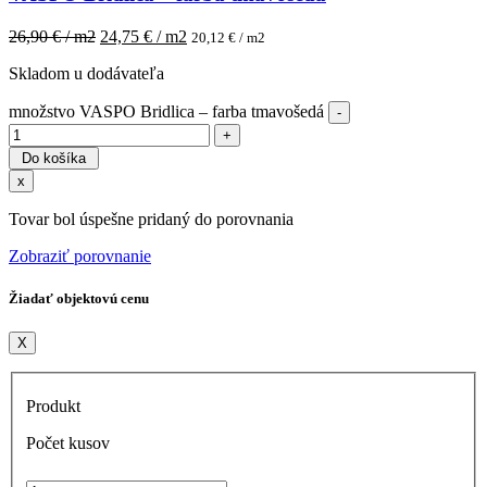
26,90
€ / m2
24,75
€ / m2
20,12
€ / m2
Skladom u dodávateľa
množstvo VASPO Bridlica – farba tmavošedá
Do košíka
x
Tovar bol úspešne pridaný do porovnania
Zobraziť porovnanie
Žiadať objektovú cenu
X
Produkt
Počet kusov