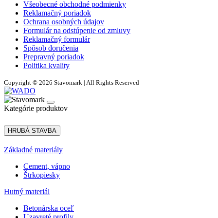
Všeobecné obchodné podmienky
Reklamačný poriadok
Ochrana osobných údajov
Formulár na odstúpenie od zmluvy
Reklamačný formulár
Spôsob doručenia
Prepravný poriadok
Politika kvality
Copyright © 2026 Stavomark | All Rights Reserved
Kategórie produktov
HRUBÁ STAVBA
Základné materiály
Cement, vápno
Štrkopiesky
Hutný materiál
Betonárska oceľ
Uzavreté profily