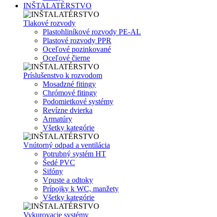
INŠTALATÉRSTVO
Tlakové rozvody
Plastohliníkové rozvody PE-AL
Plastové rozvody PPR
Oceľové pozinkované
Oceľové čierne
Príslušenstvo k rozvodom
Mosadzné fitingy
Chrómové fitingy
Podomietkové systémy
Revízne dvierka
Armatúry
Všetky kategórie
Vnútorný odpad a ventilácia
Potrubný systém HT
Šedé PVC
Sifóny
Vpuste a odtoky
Prípojky k WC, manžety
Všetky kategórie
Vykurovacie systémy