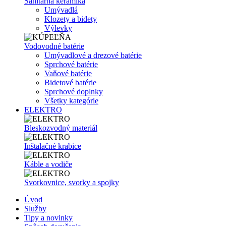
Sanitárna keramika
Umývadlá
Klozety a bidety
Výlevky
Vodovodné batérie
Umývadlové a drezové batérie
Sprchové batérie
Vaňové batérie
Bidetové batérie
Sprchové doplnky
Všetky kategórie
ELEKTRO
Bleskozvodný materiál
Inštalačné krabice
Káble a vodiče
Svorkovnice, svorky a spojky
Úvod
Služby
Tipy a novinky