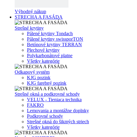
Výhodný nákup
STRECHA A FASÁDA
Strešné krytiny
Pálené krytiny Tondach
Pálené krytiny swissporTON
Betónové krytiny TERRAN
Plechové krytiny
Polykarbonátové platne
Všetky kategórie
Odkapový systém
KJG pozink
KJG farebný pozink
Strešné okná a podkrovné schody
VELUX - Tieniaca technika
FAKRO
Lemovania a montážne doplnky
Podkrovné schody
Strešné okná do šikmých striech
Všetky kategórie