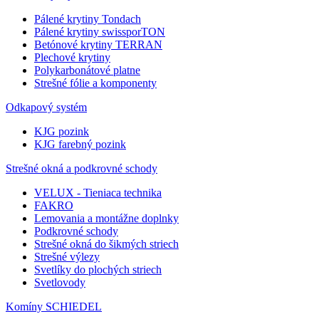
Pálené krytiny Tondach
Pálené krytiny swissporTON
Betónové krytiny TERRAN
Plechové krytiny
Polykarbonátové platne
Strešné fólie a komponenty
Odkapový systém
KJG pozink
KJG farebný pozink
Strešné okná a podkrovné schody
VELUX - Tieniaca technika
FAKRO
Lemovania a montážne doplnky
Podkrovné schody
Strešné okná do šikmých striech
Strešné výlezy
Svetlíky do plochých striech
Svetlovody
Komíny SCHIEDEL