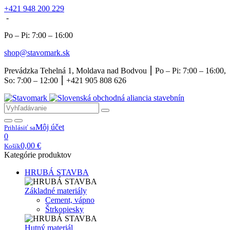
+421 948 200 229
-
Po – Pi: 7:00 – 16:00
shop@stavomark.sk
Prevádzka Tehelná 1, Moldava nad Bodvou ⎮ Po – Pi: 7:00 – 16:00,
So: 7:00 – 12:00 ⎮ +421 905 808 626
Môj účet
Prihlásiť sa
0
0,00
€
Košík
Kategórie produktov
HRUBÁ STAVBA
Základné materiály
Cement, vápno
Štrkopiesky
Hutný materiál