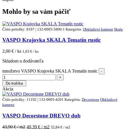
Mohlo by sa vám páčiť
Číslo položky: 8197 | 132-0005-5800-1
Kategória:
Obkladové kamene
Skala
VASPO Krajovka SKALA Tematín rustic
2,00
€ / ks
1,63
€ / ks
Skladom u dodávateľa
množstvo VASPO Krajovka SKALA Tematín rustic
Do košíka
Akcia
Číslo položky: 11192 | 132-0005-4201
Kategória:
Decorstone
Obkladové
kamene
VASPO Decorstone DREVO dub
43,90
€ / m2
40,39
€ / m2
32,84
€ / m2