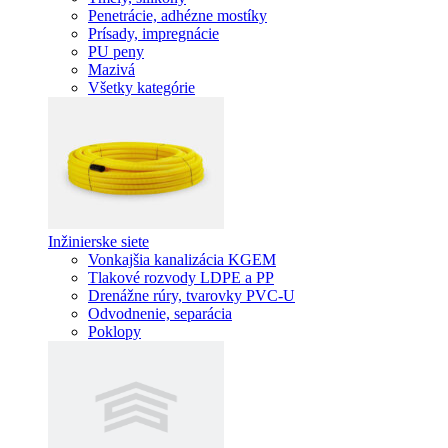
Penetrácie, adhézne mostíky
Prísady, impregnácie
PU peny
Mazivá
Všetky kategórie
Inžinierske siete
Vonkajšia kanalizácia KGEM
Tlakové rozvody LDPE a PP
Drenážne rúry, tvarovky PVC-U
Odvodnenie, separácia
Poklopy