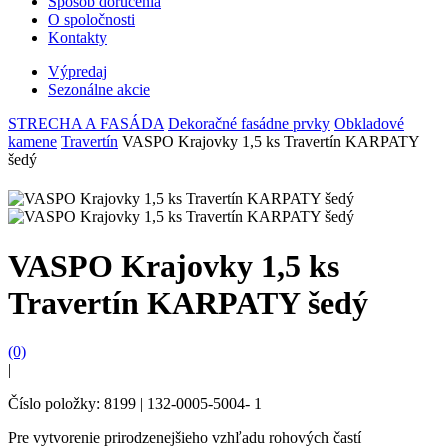
Spôsob doručenia
O spoločnosti
Kontakty
Výpredaj
Sezonálne akcie
STRECHA A FASÁDA
Dekoračné fasádne prvky
Obkladové
kamene
Travertín
VASPO Krajovky 1,5 ks Travertín KARPATY
šedý
VASPO Krajovky 1,5 ks
Travertín KARPATY šedý
(0)
|
Číslo položky: 8199 | 132-0005-5004- 1
Pre vytvorenie prirodzenejšieho vzhľadu rohových častí