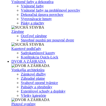
Vnútorné farby a dekoratíva
Vnútorné farby
Vnútorné farby na problémové povrchy
Dekoračná úprava povrchov
Vyrovnávacie hmoty
Pásky a plachty
Zárubne
Oceľové zárubne
Stavebné puzdrá pre posuvné dvere
Kazetové podhľady
Sadrokartónové kazety
Konštrukcia Quick-Lock
DVOR A ZÁHRADA
Vonkajšia architektúra
Zámkové dlažby
Záhradné platne
Svahové oporné tvárnice
Palisády a obrubníky
Exteriérové schody a doplnky
Všetky kategórie
Plotové systémy