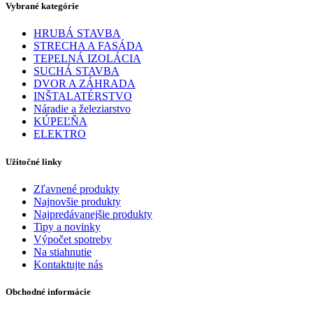
Vybrané kategórie
HRUBÁ STAVBA
STRECHA A FASÁDA
TEPELNÁ IZOLÁCIA
SUCHÁ STAVBA
DVOR A ZÁHRADA
INŠTALATÉRSTVO
Náradie a železiarstvo
KÚPEĽŇA
ELEKTRO
Užitočné linky
Zľavnené produkty
Najnovšie produkty
Najpredávanejšie produkty
Tipy a novinky
Výpočet spotreby
Na stiahnutie
Kontaktujte nás
Obchodné informácie