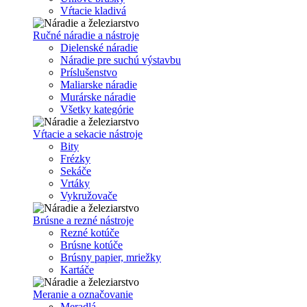
Vŕtacie kladivá
Ručné náradie a nástroje
Dielenské náradie
Náradie pre suchú výstavbu
Príslušenstvo
Maliarske náradie
Murárske náradie
Všetky kategórie
Vŕtacie a sekacie nástroje
Bity
Frézky
Sekáče
Vrtáky
Vykružovače
Brúsne a rezné nástroje
Rezné kotúče
Brúsne kotúče
Brúsny papier, mriežky
Kartáče
Meranie a označovanie
Meradlá