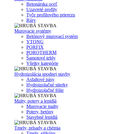
Betonárska oceľ
Uzavreté profily
Tyče profilového prierezu
Rúry
Murovacie systémy
Betónový murovací systém
YTONG
PORFIX
POROTHERM
Šamotové tehly
Všetky kategórie
Hydroizolácia spodnej stavby
Asfaltové pásy
Hydroizolačné stierky
Hydroizolačné fólie
Malty, potery a lepidlá
Murovacie malty
Potery, betóny
Stavebné lepidlá
Tmely, prísady a chémia
Tmely, silikóny