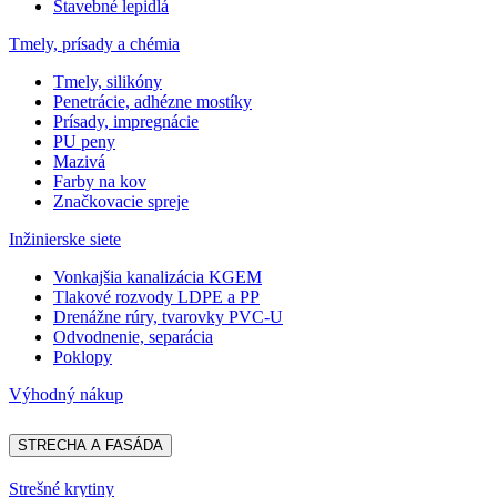
Stavebné lepidlá
Tmely, prísady a chémia
Tmely, silikóny
Penetrácie, adhézne mostíky
Prísady, impregnácie
PU peny
Mazivá
Farby na kov
Značkovacie spreje
Inžinierske siete
Vonkajšia kanalizácia KGEM
Tlakové rozvody LDPE a PP
Drenážne rúry, tvarovky PVC-U
Odvodnenie, separácia
Poklopy
Výhodný nákup
STRECHA A FASÁDA
Strešné krytiny