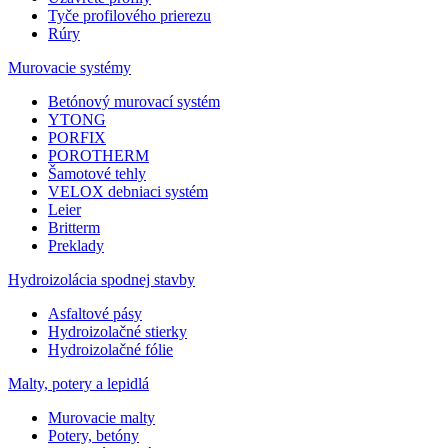
Tyče profilového prierezu
Rúry
Murovacie systémy
Betónový murovací systém
YTONG
PORFIX
POROTHERM
Šamotové tehly
VELOX debniaci systém
Leier
Britterm
Preklady
Hydroizolácia spodnej stavby
Asfaltové pásy
Hydroizolačné stierky
Hydroizolačné fólie
Malty, potery a lepidlá
Murovacie malty
Potery, betóny