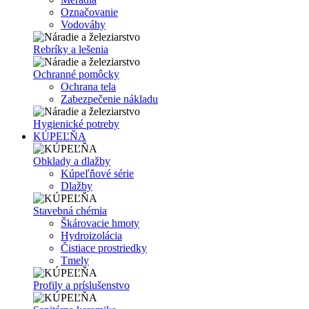
Označovanie
Vodováhy
Rebríky a lešenia
Ochranné pomôcky
Ochrana tela
Zabezpečenie nákladu
Hygienické potreby
KÚPEĽŇA
Obklady a dlažby
Kúpeľňové série
Dlažby
Stavebná chémia
Škárovacie hmoty
Hydroizolácia
Čistiace prostriedky
Tmely
Profily a príslušenstvo