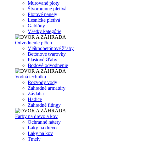
Murované ploty
Štvorhranné pletivá
Plotové panely
Lesnícke pletivá
Gabióny
Všetky kategórie
Odvodnenie plôch
Vláknobetónové žľaby
Betónové tvarovky
Plastové žľaby
Bodové odvodnenie
Vodná technika
Rozvody vody
Záhradné armatúry
Závlaha
Hadice
Záhradné fitingy
Farby na drevo a kov
Ochranné nátery
Laky na drevo
Laky na kov
Tmely