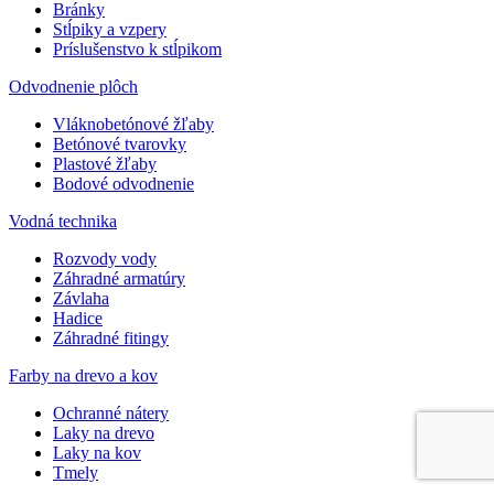
Bránky
Stĺpiky a vzpery
Príslušenstvo k stĺpikom
Odvodnenie plôch
Vláknobetónové žľaby
Betónové tvarovky
Plastové žľaby
Bodové odvodnenie
Vodná technika
Rozvody vody
Záhradné armatúry
Závlaha
Hadice
Záhradné fitingy
Farby na drevo a kov
Ochranné nátery
Laky na drevo
Laky na kov
Tmely