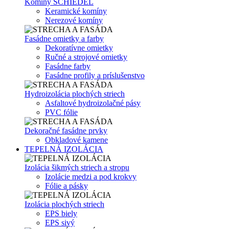
Komíny SCHIEDEL
Keramické komíny
Nerezové komíny
Fasádne omietky a farby
Dekoratívne omietky
Ručné a strojové omietky
Fasádne farby
Fasádne profily a príslušenstvo
Hydroizolácia plochých striech
Asfaltové hydroizolačné pásy
PVC fólie
Dekoračné fasádne prvky
Obkladové kamene
TEPELNÁ IZOLÁCIA
Izolácia šikmých striech a stropu
Izolácie medzi a pod krokvy
Fólie a pásky
Izolácia plochých striech
EPS biely
EPS sivý