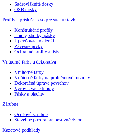
Sadrovláknité dosky
OSB dosky
Profily a príslušenstvo pre suchú stavbu
Konštrukčné profily
Tmely, stierky, pásky
Upevňovací materiál
Závesné prvky
Ochranné profily a lišty
Vnútorné farby a dekoratíva
Vnútorné farby
Vnútorné farby na problémové povrchy
Dekoračná úprava povrchov
Vyrovnávacie hmoty
Pásky a plachty
Zárubne
Oceľové zárubne
Stavebné puzdrá pre posuvné dvere
Kazetové podhľady