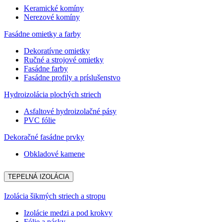
Keramické komíny
Nerezové komíny
Fasádne omietky a farby
Dekoratívne omietky
Ručné a strojové omietky
Fasádne farby
Fasádne profily a príslušenstvo
Hydroizolácia plochých striech
Asfaltové hydroizolačné pásy
PVC fólie
Dekoračné fasádne prvky
Obkladové kamene
TEPELNÁ IZOLÁCIA
Izolácia šikmých striech a stropu
Izolácie medzi a pod krokvy
Fólie a pásky