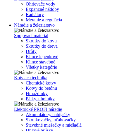
Ohrievače vody
Expanzné nádoby
Radiátory
Meranie a regulácia
Náradie a železiarstvo
Spojovací materiál
Skrutky do kovu
Skrutky do dreva
Drôty
Klince lepenkové
Klince stavebné
Všetky kategórie
Kotviaca technika
Chemické kotvy
Kotvy do betónu
Hmoždinky
Pätky, uholníky
Elektrické PROFI náradie
Akumulátory, nabíjačky
Skrutkovačky, uťahovačky
Stavebné miešačky a miešadlá
Uhlové brúsky