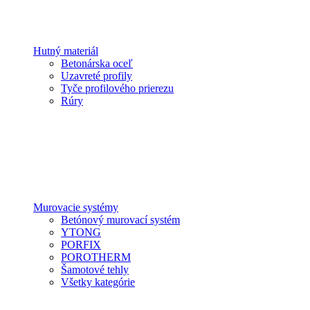
Hutný materiál
Betonárska oceľ
Uzavreté profily
Tyče profilového prierezu
Rúry
Murovacie systémy
Betónový murovací systém
YTONG
PORFIX
POROTHERM
Šamotové tehly
Všetky kategórie