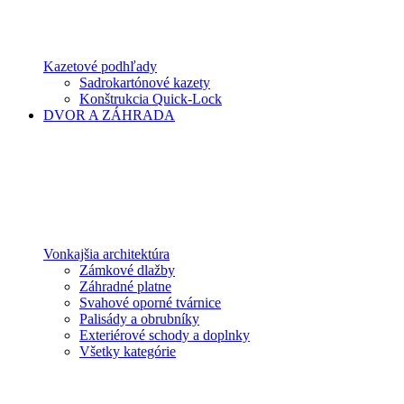
Kazetové podhľady
Sadrokartónové kazety
Konštrukcia Quick-Lock
DVOR A ZÁHRADA
Vonkajšia architektúra
Zámkové dlažby
Záhradné platne
Svahové oporné tvárnice
Palisády a obrubníky
Exteriérové schody a doplnky
Všetky kategórie