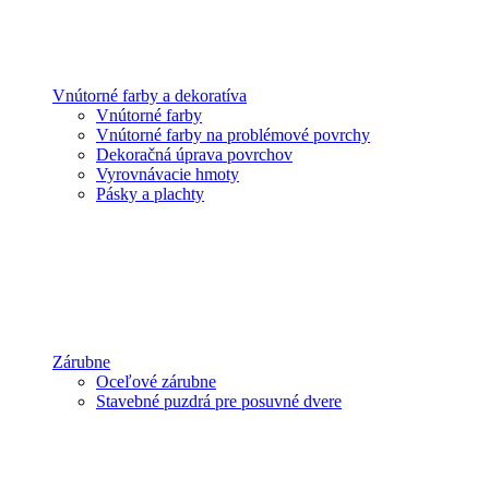
Vnútorné farby a dekoratíva
Vnútorné farby
Vnútorné farby na problémové povrchy
Dekoračná úprava povrchov
Vyrovnávacie hmoty
Pásky a plachty
Zárubne
Oceľové zárubne
Stavebné puzdrá pre posuvné dvere