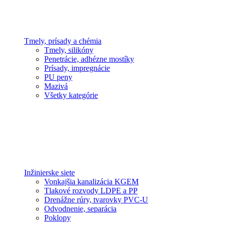
Tmely, prísady a chémia
Tmely, silikóny
Penetrácie, adhézne mostíky
Prísady, impregnácie
PU peny
Mazivá
Všetky kategórie
Inžinierske siete
Vonkajšia kanalizácia KGEM
Tlakové rozvody LDPE a PP
Drenážne rúry, tvarovky PVC-U
Odvodnenie, separácia
Poklopy