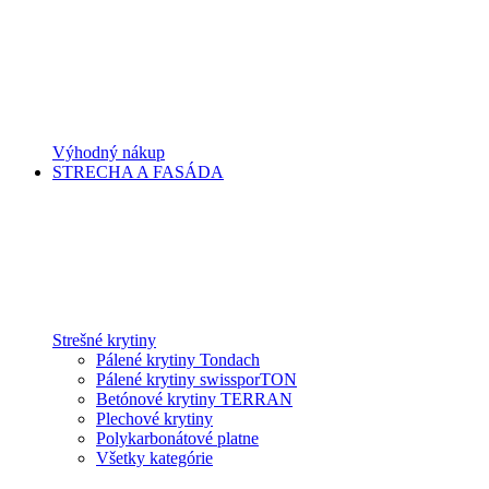
Výhodný nákup
STRECHA A FASÁDA
Strešné krytiny
Pálené krytiny Tondach
Pálené krytiny swissporTON
Betónové krytiny TERRAN
Plechové krytiny
Polykarbonátové platne
Všetky kategórie