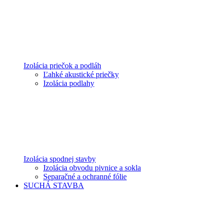
Izolácia priečok a podláh
Ľahké akustické priečky
Izolácia podlahy
Izolácia spodnej stavby
Izolácia obvodu pivnice a sokla
Separačné a ochranné fólie
SUCHÁ STAVBA