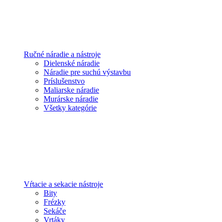
Ručné náradie a nástroje
Dielenské náradie
Náradie pre suchú výstavbu
Príslušenstvo
Maliarske náradie
Murárske náradie
Všetky kategórie
Vŕtacie a sekacie nástroje
Bity
Frézky
Sekáče
Vrtáky