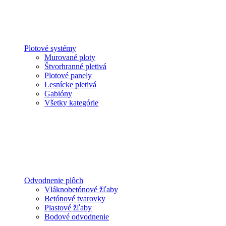
Plotové systémy
Murované ploty
Štvorhranné pletivá
Plotové panely
Lesnícke pletivá
Gabióny
Všetky kategórie
Odvodnenie plôch
Vláknobetónové žľaby
Betónové tvarovky
Plastové žľaby
Bodové odvodnenie