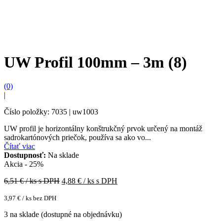
UW Profil 100mm – 3m (8)
(0)
|
Číslo položky: 7035 | uw1003
UW profil je horizontálny konštrukčný prvok určený na montáž
sadrokartónových priečok, používa sa ako vo...
Čítať viac
Dostupnosť:
Na sklade
Akcia - 25%
6,51
€ / ks s DPH
4,88
€ / ks s DPH
3,97
€
/ ks bez DPH
3 na sklade (dostupné na objednávku)