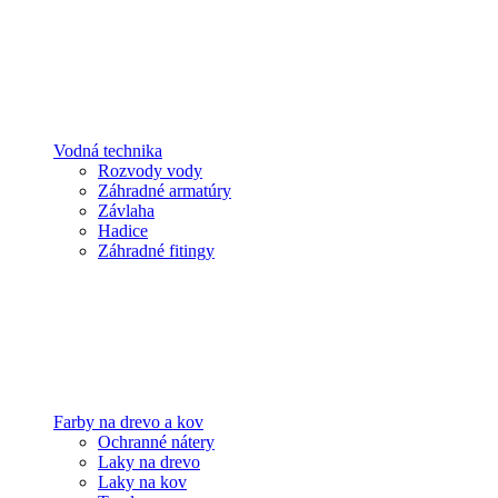
Vodná technika
Rozvody vody
Záhradné armatúry
Závlaha
Hadice
Záhradné fitingy
Farby na drevo a kov
Ochranné nátery
Laky na drevo
Laky na kov