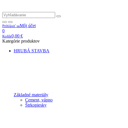
Môj účet
Prihlásiť sa
0
0,00
€
Košík
Kategórie produktov
HRUBÁ STAVBA
Základné materiály
Cement, vápno
Štrkopiesky