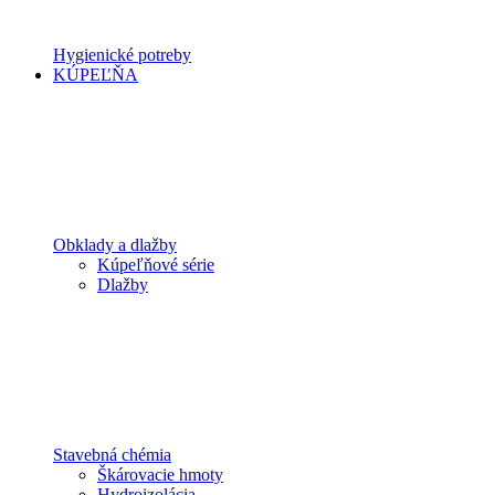
Hygienické potreby
KÚPEĽŇA
Obklady a dlažby
Kúpeľňové série
Dlažby
Stavebná chémia
Škárovacie hmoty
Hydroizolácia