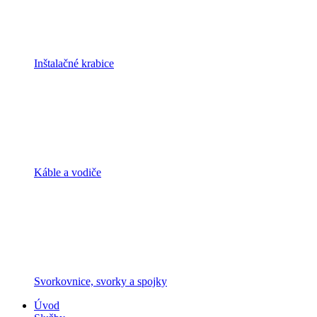
Inštalačné krabice
Káble a vodiče
Svorkovnice, svorky a spojky
Úvod