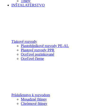
Tmely
INŠTALATÉRSTVO
Tlakové rozvody
Plastohliníkové rozvody PE-AL
Plastové rozvody PPR
Oceľové pozinkované
Oceľové čierne
Príslušenstvo k rozvodom
Mosadzné fitingy
Chrómové fitingy