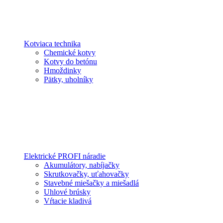
Kotviaca technika
Chemické kotvy
Kotvy do betónu
Hmoždinky
Pätky, uholníky
Elektrické PROFI náradie
Akumulátory, nabíjačky
Skrutkovačky, uťahovačky
Stavebné miešačky a miešadlá
Uhlové brúsky
Vŕtacie kladivá