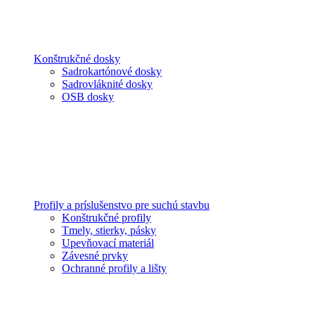
Konštrukčné dosky
Sadrokartónové dosky
Sadrovláknité dosky
OSB dosky
Profily a príslušenstvo pre suchú stavbu
Konštrukčné profily
Tmely, stierky, pásky
Upevňovací materiál
Závesné prvky
Ochranné profily a lišty