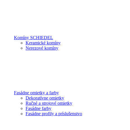
Komíny SCHIEDEL
Keramické komíny
Nerezové komíny
Fasádne omietky a farby
Dekoratívne omietky
Ručné a strojové omietky
Fasádne farby
Fasádne profily a príslušenstvo