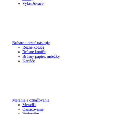
Vykružovače
Brúsne a rezné nástroje
Rezné kotúče
Brúsne kotúče
Brúsny papier, mriežky
Kartáče
Meranie a označovanie
Meradlá
Označovanie
Vodováhy