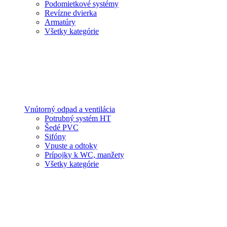
Podomietkové systémy
Revízne dvierka
Armatúry
Všetky kategórie
Vnútorný odpad a ventilácia
Potrubný systém HT
Šedé PVC
Sifóny
Vpuste a odtoky
Prípojky k WC, manžety
Všetky kategórie