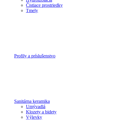
Čistiace prostriedky
Tmely
Profily a príslušenstvo
Sanitárna keramika
Umývadlá
Klozety a bidety
Výlevky