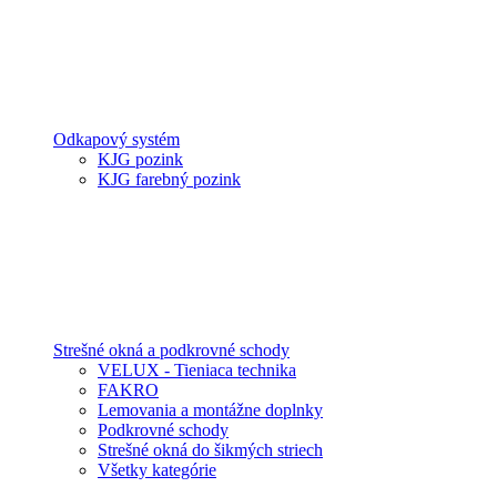
Odkapový systém
KJG pozink
KJG farebný pozink
Strešné okná a podkrovné schody
VELUX - Tieniaca technika
FAKRO
Lemovania a montážne doplnky
Podkrovné schody
Strešné okná do šikmých striech
Všetky kategórie