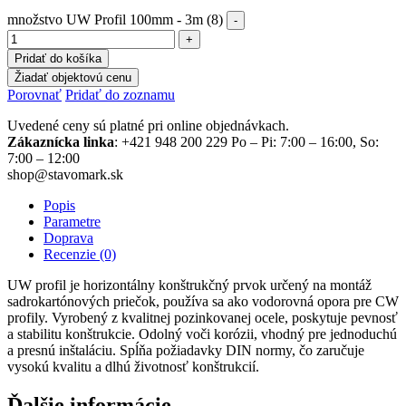
množstvo UW Profil 100mm - 3m (8)
Pridať do košíka
Žiadať objektovú cenu
Porovnať
Pridať do zoznamu
Uvedené ceny sú platné pri online objednávkach.
Zákaznícka linka
: +421 948 200 229 Po – Pi: 7:00 – 16:00, So:
7:00 – 12:00
shop@stavomark.sk
Popis
Parametre
Doprava
Recenzie (0)
UW profil je horizontálny konštrukčný prvok určený na montáž
sadrokartónových priečok, používa sa ako vodorovná opora pre CW
profily. Vyrobený z kvalitnej pozinkovanej ocele, poskytuje pevnosť
a stabilitu konštrukcie. Odolný voči korózii, vhodný pre jednoduchú
a presnú inštaláciu. Spĺňa požiadavky DIN normy, čo zaručuje
vysokú kvalitu a dlhú životnosť konštrukcií.
Ďalšie informácie