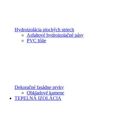
Hydroizolácia plochých striech
Asfaltové hydroizolačné pásy
PVC fólie
Dekoračné fasádne prvky
Obkladové kamene
TEPELNÁ IZOLÁCIA