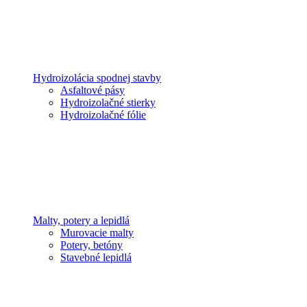
Hydroizolácia spodnej stavby
Asfaltové pásy
Hydroizolačné stierky
Hydroizolačné fólie
Malty, potery a lepidlá
Murovacie malty
Potery, betóny
Stavebné lepidlá