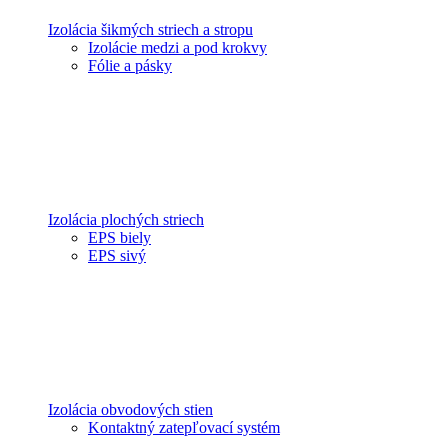
Izolácia šikmých striech a stropu
Izolácie medzi a pod krokvy
Fólie a pásky
Izolácia plochých striech
EPS biely
EPS sivý
Izolácia obvodových stien
Kontaktný zatepľovací systém