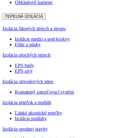
Obkladové kamene
TEPELNÁ IZOLÁCIA
Izolácia šikmých striech a stropu
Izolácie medzi a pod krokvy
Fólie a pásky
Izolácia plochých striech
EPS biely
EPS sivý
Izolácia obvodových stien
Kontaktný zatepľovací systém
Izolácia priečok a podláh
Ľahké akustické priečky
Izolácia podlahy
Izolácia spodnej stavby