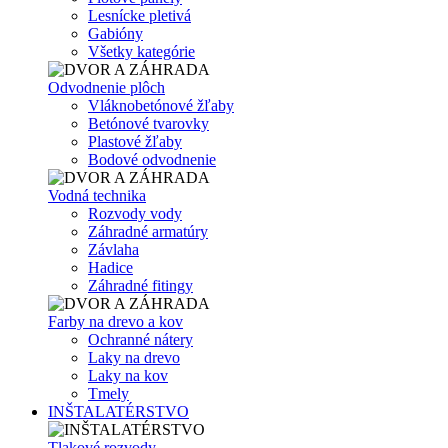
Lesnícke pletivá
Gabióny
Všetky kategórie
Odvodnenie plôch
Vláknobetónové žľaby
Betónové tvarovky
Plastové žľaby
Bodové odvodnenie
Vodná technika
Rozvody vody
Záhradné armatúry
Závlaha
Hadice
Záhradné fitingy
Farby na drevo a kov
Ochranné nátery
Laky na drevo
Laky na kov
Tmely
INŠTALATÉRSTVO
Tlakové rozvody