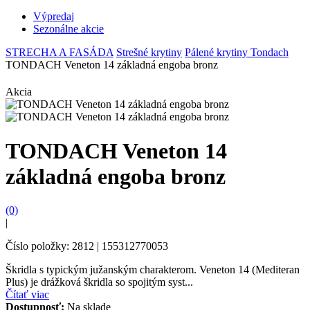
Výpredaj
Sezonálne akcie
STRECHA A FASÁDA
Strešné krytiny
Pálené krytiny Tondach
TONDACH Veneton 14 základná engoba bronz
Akcia
TONDACH Veneton 14
základná engoba bronz
(0)
|
Číslo položky: 2812 | 155312770053
Škridla s typickým južanským charakterom. Veneton 14 (Mediteran
Plus) je drážková škridla so spojitým syst...
Čítať viac
Dostupnosť:
Na sklade