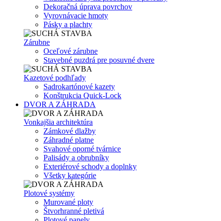
Dekoračná úprava povrchov
Vyrovnávacie hmoty
Pásky a plachty
Zárubne
Oceľové zárubne
Stavebné puzdrá pre posuvné dvere
Kazetové podhľady
Sadrokartónové kazety
Konštrukcia Quick-Lock
DVOR A ZÁHRADA
Vonkajšia architektúra
Zámkové dlažby
Záhradné platne
Svahové oporné tvárnice
Palisády a obrubníky
Exteriérové schody a doplnky
Všetky kategórie
Plotové systémy
Murované ploty
Štvorhranné pletivá
Plotové panely