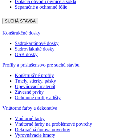
Izolácia obvodu pivnice a sokla
Separačné a ochranné fólie
SUCHÁ STAVBA
Konštrukčné dosky
Sadrokartónové dosky
Sadrovláknité dosky
OSB dosky
Profily a príslušenstvo pre suchú stavbu
Konštrukčné profily
Tmely, stierky, pásky
Upevňovací materiál
Závesné prvky
Ochranné profily a lišty
Vnútorné farby a dekoratíva
Vnútorné farby
Vnútorné farby na problémové povrchy
Dekoračná úprava povrchov
Vyrovnávacie hmoty