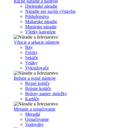
Ručné náradie a nástroje
Dielenské náradie
Náradie pre suchú výstavbu
Príslušenstvo
Maliarske náradie
Murárske náradie
Všetky kategórie
Vŕtacie a sekacie nástroje
Bity
Frézky
Sekáče
Vrtáky
Vykružovače
Brúsne a rezné nástroje
Rezné kotúče
Brúsne kotúče
Brúsny papier, mriežky
Kartáče
Meranie a označovanie
Meradlá
Označovanie
Vodováhy