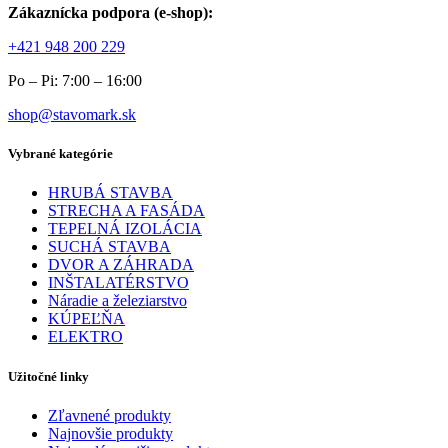
Zákaznícka podpora (e-shop):
+421 948 200 229
Po – Pi: 7:00 – 16:00
shop@stavomark.sk
Vybrané kategórie
HRUBÁ STAVBA
STRECHA A FASÁDA
TEPELNÁ IZOLÁCIA
SUCHÁ STAVBA
DVOR A ZÁHRADA
INŠTALATÉRSTVO
Náradie a železiarstvo
KÚPEĽŇA
ELEKTRO
Užitočné linky
Zľavnené produkty
Najnovšie produkty