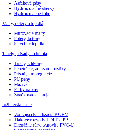
Asfaltové pásy
Hydroizolačné stierky
Hydroizolačné fólie
Malty, potery a lepidlá
Murovacie malty
Potery, betóny
Stavebné lepidlá
Tmely, prísady a chémia
Tmely, silikóny
Penetrácie, adhézne mostíky
Prísady, impregnácie
PU peny
Mazivá
Farby na kov
Značkovacie spreje
Inžinierske siete
Vonkajšia kanalizácia KGEM
Tlakové rozvody LDPE a PP
Drenážne rúry, tvarovky PVC-U