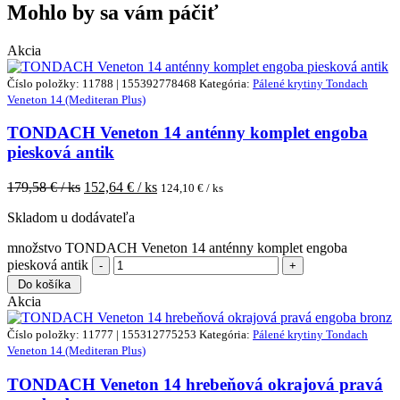
Mohlo by sa vám páčiť
Akcia
Číslo položky: 11788 | 155392778468
Kategória:
Pálené krytiny Tondach
Veneton 14 (Mediteran Plus)
TONDACH Veneton 14 anténny komplet engoba
piesková antik
179,58
€ / ks
152,64
€ / ks
124,10
€ / ks
Skladom u dodávateľa
množstvo TONDACH Veneton 14 anténny komplet engoba
piesková antik
Do košíka
Akcia
Číslo položky: 11777 | 155312775253
Kategória:
Pálené krytiny Tondach
Veneton 14 (Mediteran Plus)
TONDACH Veneton 14 hrebeňová okrajová pravá