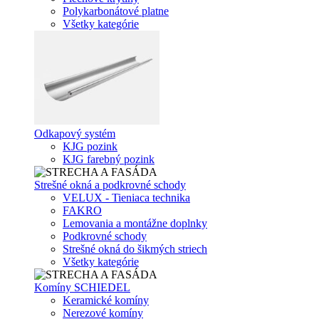
Polykarbonátové platne
Všetky kategórie
Odkapový systém
KJG pozink
KJG farebný pozink
Strešné okná a podkrovné schody
VELUX - Tieniaca technika
FAKRO
Lemovania a montážne doplnky
Podkrovné schody
Strešné okná do šikmých striech
Všetky kategórie
Komíny SCHIEDEL
Keramické komíny
Nerezové komíny