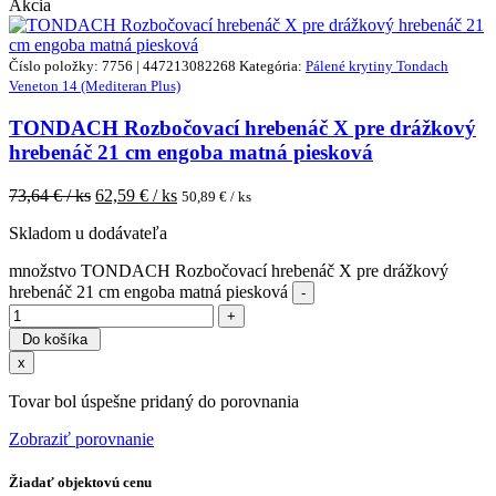
Akcia
Číslo položky: 7756 | 447213082268
Kategória:
Pálené krytiny Tondach
Veneton 14 (Mediteran Plus)
TONDACH Rozbočovací hrebenáč X pre drážkový
hrebenáč 21 cm engoba matná piesková
73,64
€ / ks
62,59
€ / ks
50,89
€ / ks
Skladom u dodávateľa
množstvo TONDACH Rozbočovací hrebenáč X pre drážkový
hrebenáč 21 cm engoba matná piesková
Do košíka
x
Tovar bol úspešne pridaný do porovnania
Zobraziť porovnanie
Žiadať objektovú cenu