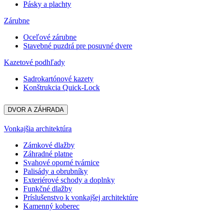
Pásky a plachty
Zárubne
Oceľové zárubne
Stavebné puzdrá pre posuvné dvere
Kazetové podhľady
Sadrokartónové kazety
Konštrukcia Quick-Lock
DVOR A ZÁHRADA
Vonkajšia architektúra
Zámkové dlažby
Záhradné platne
Svahové oporné tvárnice
Palisády a obrubníky
Exteriérové schody a doplnky
Funkčné dlažby
Príslušenstvo k vonkajšej architektúre
Kamenný koberec