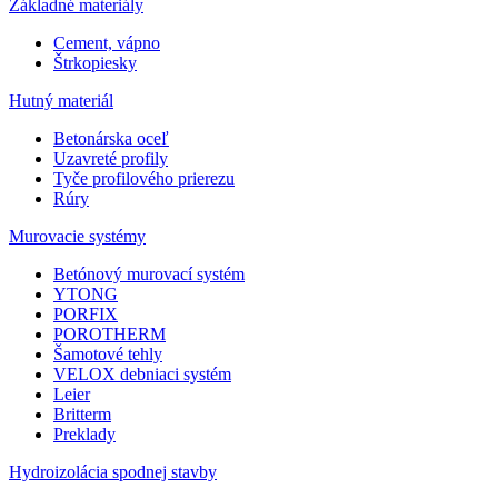
Základné materiály
Cement, vápno
Štrkopiesky
Hutný materiál
Betonárska oceľ
Uzavreté profily
Tyče profilového prierezu
Rúry
Murovacie systémy
Betónový murovací systém
YTONG
PORFIX
POROTHERM
Šamotové tehly
VELOX debniaci systém
Leier
Britterm
Preklady
Hydroizolácia spodnej stavby