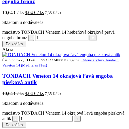
engoba bronz
10,64
€ / ks
9,04
€ / ks
7,35
€ / ks
Skladom u dodávateľa
množstvo TONDACH Veneton 14 hrebeňová okrajová pravá
engoba bronz
Do košíka
Akcia
Číslo položky: 11740 | 155312774068
Kategória:
Pálené krytiny Tondach
Veneton 14 (Mediteran Plus)
TONDACH Veneton 14 okrajová ľavá engoba
piesková antik
10,64
€ / ks
9,04
€ / ks
7,35
€ / ks
Skladom u dodávateľa
množstvo TONDACH Veneton 14 okrajová ľavá engoba piesková
antik
Do košíka