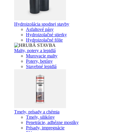
Hydroizolácia spodnej stavby
Asfaltové pásy
Hydroizolačné stierky
Hydroizolačné fólie
Malty, potery a lepidlá
Murovacie malty
Potery, betóny
Stavebné lepidlá
Tmely, prísady a chémia
Tmely, silikóny
Penetrácie, adhézne mostíky
Prísady, impregnácie