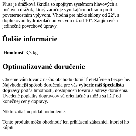
Plus) je drážková škridla so spojitým systémom hlavových a
bočných drážok, ktorý zaručuje vynikajúcu ochranu proti
poveternostním vplyvom. Vhodná pre nízke sklony od 22°, s
doplnkovou hydroizolačnou vrstvou už od 10°. Zaujímavé a
jedinečné povrchové úpravy.
Ďalšie informácie
Hmotnosť
3,3 kg
Optimalizované doručenie
Chceme vám tovar z nášho obchodu doručiť efektívne a bezpečne.
Najvhodnejší spôsob doručenia pre vás
vyberie náš špecialista
dopravy
podľa hmotnosti, dostupnosti tovaru a adresy doručenia.
Uvedené poplatky dopravcov sú orientačné a môžu sa líšiť od
konečnej ceny dopravy.
Nikto zatiaľ nepridal hodnotenie.
Tento produkt môžu ohodnotiť len prihlásení zákazníci, ktorí si ho
kúpili.