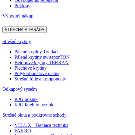
Odvodnenie, separácia
Poklopy
Výhodný nákup
STRECHA A FASÁDA
Strešné krytiny
Pálené krytiny Tondach
Pálené krytiny swissporTON
Betónové krytiny TERRAN
Plechové krytiny
Polykarbonátové platne
Strešné fólie a komponenty
Odkapový systém
KJG pozink
KJG farebný pozink
Strešné okná a podkrovné schody
VELUX - Tieniaca technika
FAKRO