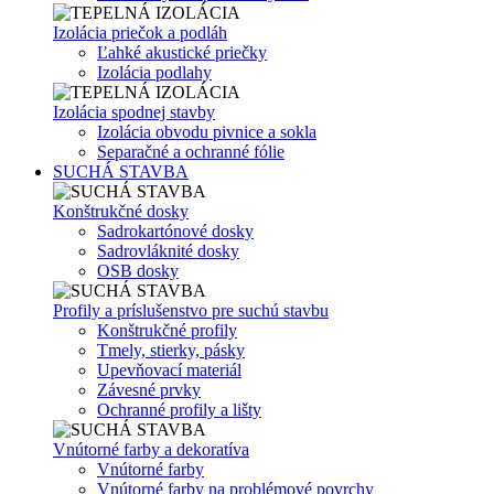
Izolácia priečok a podláh
Ľahké akustické priečky
Izolácia podlahy
Izolácia spodnej stavby
Izolácia obvodu pivnice a sokla
Separačné a ochranné fólie
SUCHÁ STAVBA
Konštrukčné dosky
Sadrokartónové dosky
Sadrovláknité dosky
OSB dosky
Profily a príslušenstvo pre suchú stavbu
Konštrukčné profily
Tmely, stierky, pásky
Upevňovací materiál
Závesné prvky
Ochranné profily a lišty
Vnútorné farby a dekoratíva
Vnútorné farby
Vnútorné farby na problémové povrchy