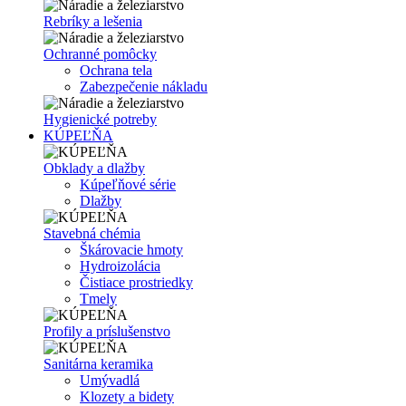
Rebríky a lešenia
Ochranné pomôcky
Ochrana tela
Zabezpečenie nákladu
Hygienické potreby
KÚPEĽŇA
Obklady a dlažby
Kúpeľňové série
Dlažby
Stavebná chémia
Škárovacie hmoty
Hydroizolácia
Čistiace prostriedky
Tmely
Profily a príslušenstvo
Sanitárna keramika
Umývadlá
Klozety a bidety