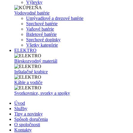
Výlevky
Vodovodné batérie
Umývadlové a drezové batérie
Sprchové batérie
Vaňové batérie
Bidetové batérie
Sprchové doplnky
Všetky kategórie
ELEKTRO
Bleskozvodný materiál
Inštalačné krabice
Káble a vodiče
Svorkovnice, svorky a spojky
Úvod
Služby
Tipy a novinky
Spôsob doručenia
O spoločnosti
Kontakty