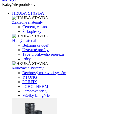
Košík
Kategórie produktov
HRUBÁ STAVBA
Základné materiály
Cement, vápno
Štrkopiesky
Hutný materiál
Betonárska oceľ
Uzavreté profily
Tyče profilového prierezu
Rúry
Murovacie systémy
Betónový murovací systém
YTONG
PORFIX
POROTHERM
Šamotové tehly
Všetky kategórie