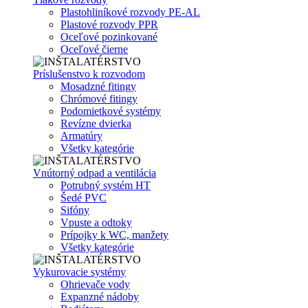
Plastohliníkové rozvody PE-AL
Plastové rozvody PPR
Oceľové pozinkované
Oceľové čierne
Príslušenstvo k rozvodom
Mosadzné fitingy
Chrómové fitingy
Podomietkové systémy
Revízne dvierka
Armatúry
Všetky kategórie
Vnútorný odpad a ventilácia
Potrubný systém HT
Šedé PVC
Sifóny
Vpuste a odtoky
Prípojky k WC, manžety
Všetky kategórie
Vykurovacie systémy
Ohrievače vody
Expanzné nádoby