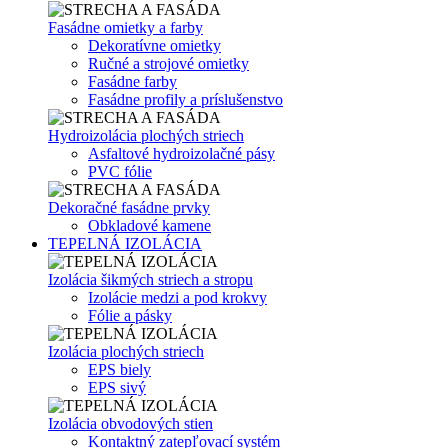
Fasádne omietky a farby
Dekoratívne omietky
Ručné a strojové omietky
Fasádne farby
Fasádne profily a príslušenstvo
Hydroizolácia plochých striech
Asfaltové hydroizolačné pásy
PVC fólie
Dekoračné fasádne prvky
Obkladové kamene
TEPELNÁ IZOLÁCIA
Izolácia šikmých striech a stropu
Izolácie medzi a pod krokvy
Fólie a pásky
Izolácia plochých striech
EPS biely
EPS sivý
Izolácia obvodových stien
Kontaktný zatepľovací systém