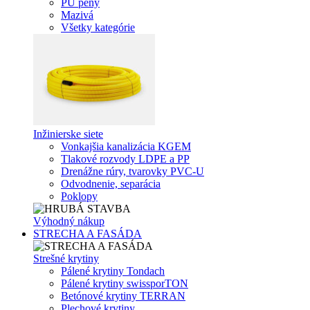
PU peny
Mazivá
Všetky kategórie
Inžinierske siete
Vonkajšia kanalizácia KGEM
Tlakové rozvody LDPE a PP
Drenážne rúry, tvarovky PVC-U
Odvodnenie, separácia
Poklopy
Výhodný nákup
STRECHA A FASÁDA
Strešné krytiny
Pálené krytiny Tondach
Pálené krytiny swissporTON
Betónové krytiny TERRAN
Plechové krytiny