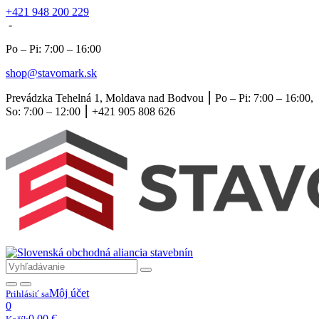
+421 948 200 229
-
Po – Pi: 7:00 – 16:00
shop@stavomark.sk
Prevádzka Tehelná 1, Moldava nad Bodvou ⎮ Po – Pi: 7:00 – 16:00,
So: 7:00 – 12:00 ⎮ +421 905 808 626
Môj účet
Prihlásiť sa
0
0,00
€