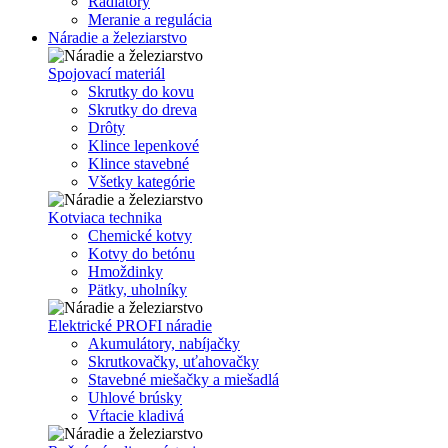
Radiátory
Meranie a regulácia
Náradie a železiarstvo
Spojovací materiál
Skrutky do kovu
Skrutky do dreva
Drôty
Klince lepenkové
Klince stavebné
Všetky kategórie
Kotviaca technika
Chemické kotvy
Kotvy do betónu
Hmoždinky
Pätky, uholníky
Elektrické PROFI náradie
Akumulátory, nabíjačky
Skrutkovačky, uťahovačky
Stavebné miešačky a miešadlá
Uhlové brúsky
Vŕtacie kladivá