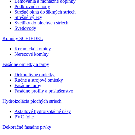
Lemovania a montážne doplnky
Podkrovné schody
Strešné okná do šikmých striech
Strešné výlezy
Svetlíky do plochých striech
Svetlovody
Komíny SCHIEDEL
Keramické komíny
Nerezové komíny
Fasádne omietky a farby
Dekoratívne omietky
Ručné a strojové omietky
Fasádne farby
Fasádne profily a príslušenstvo
Hydroizolácia plochých striech
Asfaltové hydroizolačné pásy
PVC fólie
Dekoračné fasádne prvky