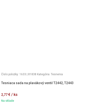
Číslo položky: 1633 | 81838
Kategória:
Tesnenia
Tesniaca sada na plavákový ventil T2442, T2443
€ / ks
2,77
Na sklade