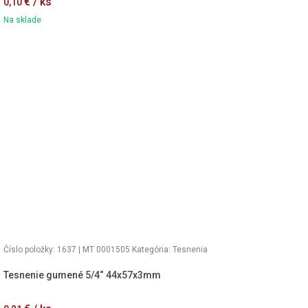
€ / ks
0,10
Na sklade
Číslo položky: 1637 | MT 0001505
Kategória:
Tesnenia
Tesnenie gumené 5/4“ 44x57x3mm