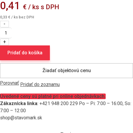
0,41
€ / ks s DPH
0,33
€
/ ks bez DPH
množstvo
Tesnenie
gumené
2“
61x77x3mm
Pridať do košíka
Žiadať objektovú cenu
Porovnať
Pridať do zoznamu
Uvedené ceny sú platné pri online objednávkach.
Zákaznícka linka
: +421 948 200 229 Po – Pi: 7:00 – 16:00, So:
7:00 – 12:00
shop@stavomark.sk