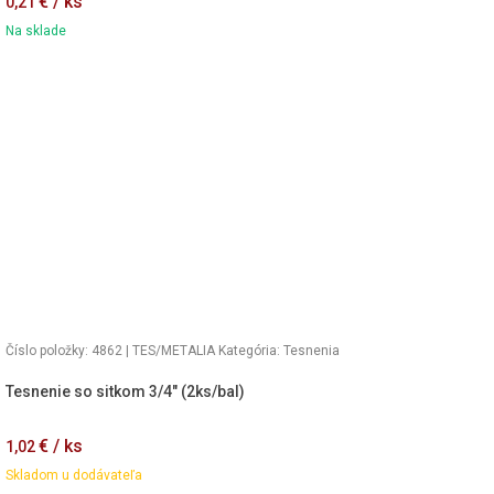
€ / ks
0,21
Na sklade
Číslo položky: 4862 | TES/METALIA
Kategória:
Tesnenia
Tesnenie so sitkom 3/4″ (2ks/bal)
€ / ks
1,02
Skladom u dodávateľa