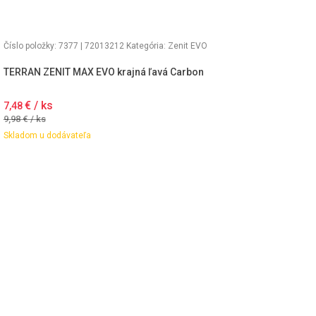
Číslo položky: 7377 | 72013212
Kategória:
Zenit EVO
TERRAN ZENIT MAX EVO krajná ľavá Carbon
€ / ks
7,48
9,98
€ / ks
Skladom u dodávateľa