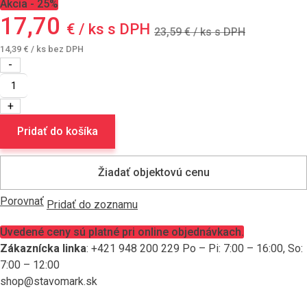
Akcia - 25%
17,70
€ / ks s DPH
23,59
€ / ks s DPH
14,39
€
/ ks bez DPH
množstvo
TERRAN
hrebenáč
rozdeľovací
X
Pridať do košíka
EVO
Granit
Žiadať objektovú cenu
Porovnať
Pridať do zoznamu
Uvedené ceny sú platné pri online objednávkach.
Zákaznícka linka
: +421 948 200 229 Po – Pi: 7:00 – 16:00, So:
7:00 – 12:00
shop@stavomark.sk