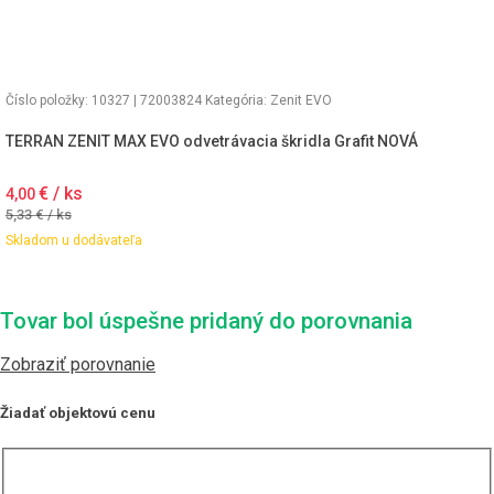
Číslo položky: 10327 | 72003824
Kategória:
Zenit EVO
TERRAN ZENIT MAX EVO odvetrávacia škridla Grafit NOVÁ
€ / ks
4,00
5,33
€ / ks
Skladom u dodávateľa
Tovar bol úspešne pridaný do porovnania
Zobraziť porovnanie
Žiadať objektovú cenu