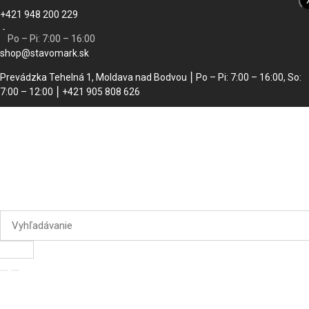
+421 948 200 229
Akcia
-
Po – Pi: 7:00 – 16:00
shop@stavomark.sk
Prevádzka Tehelná 1, Moldava nad Bodvou ⎮ Po – Pi: 7:00 – 16:00, So:
7:00 – 12:00 ⎮ +421 905 808 626