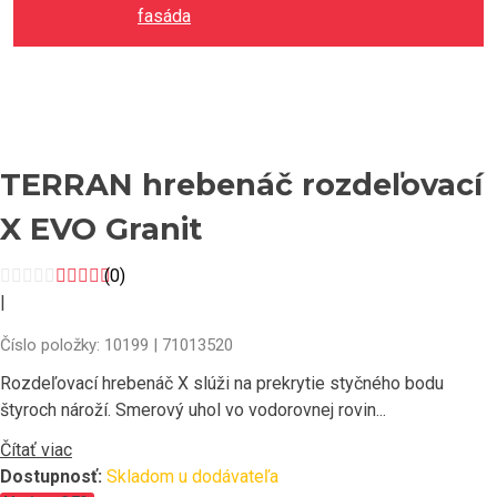
fasáda
TERRAN hrebenáč rozdeľovací
X EVO Granit
(0)
|
Číslo položky: 10199 | 71013520
Rozdeľovací hrebenáč X slúži na prekrytie styčného bodu
štyroch nároží. Smerový uhol vo vodorovnej rovin...
Čítať viac
Dostupnosť:
Skladom u dodávateľa