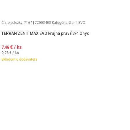
Číslo položky: 7164 | 72003408
Kategória:
Zenit EVO
TERRAN ZENIT MAX EVO krajná pravá 3/4 Onyx
€ / ks
7,48
9,98
€ / ks
Skladom u dodávateľa