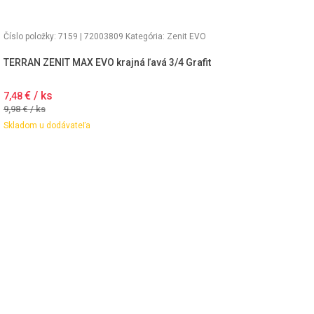
Číslo položky: 7159 | 72003809
Kategória:
Zenit EVO
TERRAN ZENIT MAX EVO krajná ľavá 3/4 Grafit
€ / ks
7,48
9,98
€ / ks
Skladom u dodávateľa