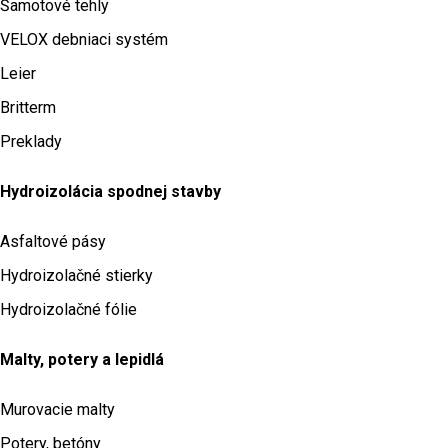
Šamotové tehly
VELOX debniaci systém
Leier
Britterm
Preklady
Hydroizolácia spodnej stavby
Asfaltové pásy
Hydroizolačné stierky
Hydroizolačné fólie
Malty, potery a lepidlá
Murovacie malty
Potery, betóny