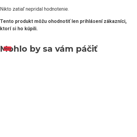
Nikto zatiaľ nepridal hodnotenie.
Tento produkt môžu ohodnotiť len prihlásení zákazníci,
ktorí si ho kúpili.
Mohlo by sa vám páčiť
Akcia
Akcia
Akcia
Akcia