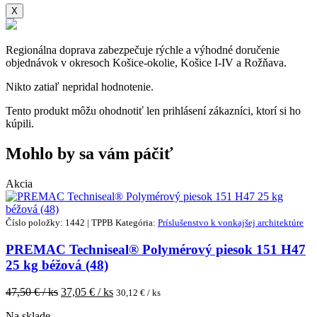
X
Regionálna doprava zabezpečuje rýchle a výhodné doručenie
objednávok v okresoch Košice-okolie, Košice I-IV a Rožňava.
Nikto zatiaľ nepridal hodnotenie.
Tento produkt môžu ohodnotiť len prihlásení zákazníci, ktorí si ho
kúpili.
Mohlo by sa vám páčiť
Akcia
Číslo položky: 1442 | TPPB
Kategória:
Príslušenstvo k vonkajšej architektúre
PREMAC Techniseal® Polymérový piesok 151 H47
25 kg béžová (48)
47,50
€ / ks
37,05
€ / ks
30,12
€ / ks
Na sklade