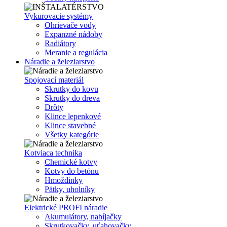
Vykurovacie systémy
Ohrievače vody
Expanzné nádoby
Radiátory
Meranie a regulácia
Náradie a železiarstvo
Spojovací materiál
Skrutky do kovu
Skrutky do dreva
Drôty
Klince lepenkové
Klince stavebné
Všetky kategórie
Kotviaca technika
Chemické kotvy
Kotvy do betónu
Hmoždinky
Pätky, uholníky
Elektrické PROFI náradie
Akumulátory, nabíjačky
Skrutkovačky, uťahovačky