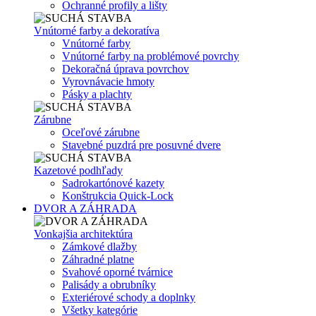
Ochranné profily a lišty
Vnútorné farby a dekoratíva
Vnútorné farby
Vnútorné farby na problémové povrchy
Dekoračná úprava povrchov
Vyrovnávacie hmoty
Pásky a plachty
Zárubne
Oceľové zárubne
Stavebné puzdrá pre posuvné dvere
Kazetové podhľady
Sadrokartónové kazety
Konštrukcia Quick-Lock
DVOR A ZÁHRADA
Vonkajšia architektúra
Zámkové dlažby
Záhradné platne
Svahové oporné tvárnice
Palisády a obrubníky
Exteriérové schody a doplnky
Všetky kategórie