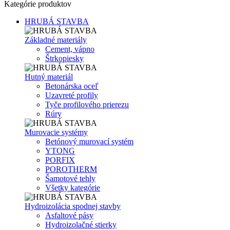
Kategórie produktov
HRUBÁ STAVBA
Základné materiály
Cement, vápno
Štrkopiesky
Hutný materiál
Betonárska oceľ
Uzavreté profily
Tyče profilového prierezu
Rúry
Murovacie systémy
Betónový murovací systém
YTONG
PORFIX
POROTHERM
Šamotové tehly
Všetky kategórie
Hydroizolácia spodnej stavby
Asfaltové pásy
Hydroizolačné stierky