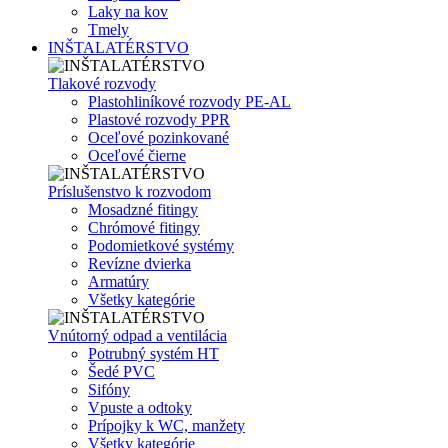
Laky na kov
Tmely
INŠTALATÉRSTVO
Tlakové rozvody
Plastohliníkové rozvody PE-AL
Plastové rozvody PPR
Oceľové pozinkované
Oceľové čierne
Príslušenstvo k rozvodom
Mosadzné fitingy
Chrómové fitingy
Podomietkové systémy
Revízne dvierka
Armatúry
Všetky kategórie
Vnútorný odpad a ventilácia
Potrubný systém HT
Šedé PVC
Sifóny
Vpuste a odtoky
Prípojky k WC, manžety
Všetky kategórie