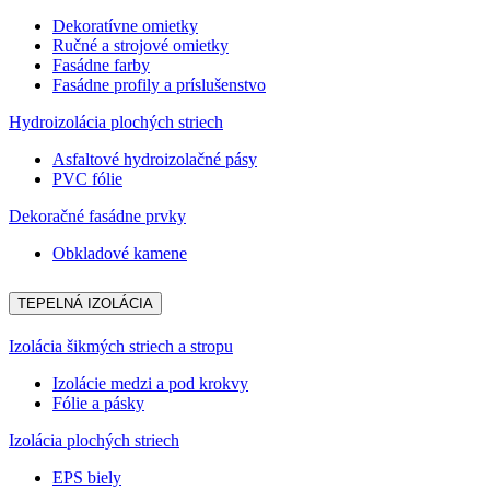
Dekoratívne omietky
Ručné a strojové omietky
Fasádne farby
Fasádne profily a príslušenstvo
Hydroizolácia plochých striech
Asfaltové hydroizolačné pásy
PVC fólie
Dekoračné fasádne prvky
Obkladové kamene
TEPELNÁ IZOLÁCIA
Izolácia šikmých striech a stropu
Izolácie medzi a pod krokvy
Fólie a pásky
Izolácia plochých striech
EPS biely