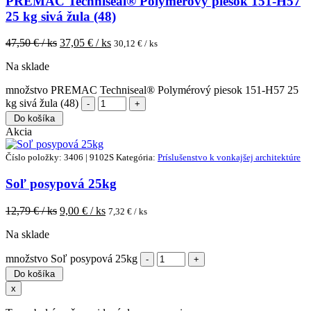
PREMAC Techniseal® Polymérový piesok 151-H57
25 kg sivá žula (48)
47,50
€ / ks
37,05
€ / ks
30,12
€ / ks
Na sklade
množstvo PREMAC Techniseal® Polymérový piesok 151-H57 25
kg sivá žula (48)
Do košíka
Akcia
Číslo položky: 3406 | 9102S
Kategória:
Príslušenstvo k vonkajšej architektúre
Soľ posypová 25kg
12,79
€ / ks
9,00
€ / ks
7,32
€ / ks
Na sklade
množstvo Soľ posypová 25kg
Do košíka
x