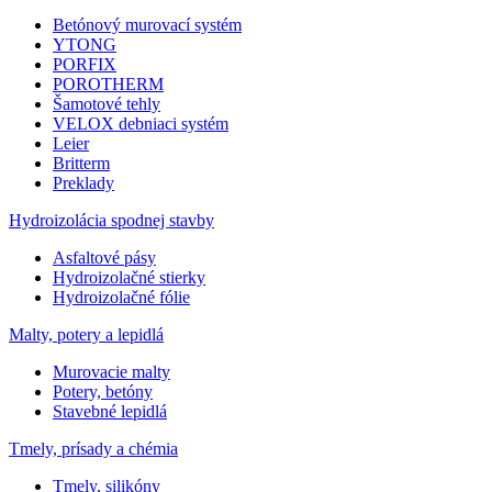
Betónový murovací systém
YTONG
PORFIX
POROTHERM
Šamotové tehly
VELOX debniaci systém
Leier
Britterm
Preklady
Hydroizolácia spodnej stavby
Asfaltové pásy
Hydroizolačné stierky
Hydroizolačné fólie
Malty, potery a lepidlá
Murovacie malty
Potery, betóny
Stavebné lepidlá
Tmely, prísady a chémia
Tmely, silikóny