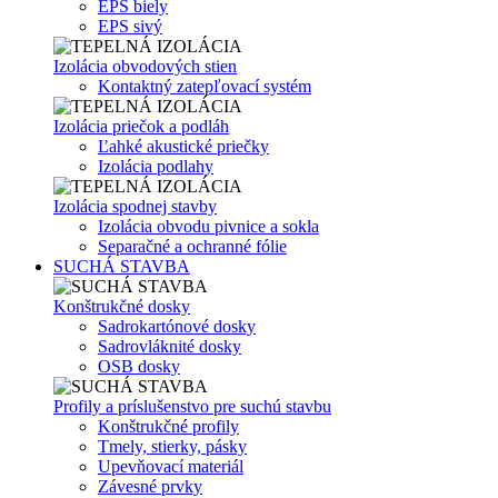
EPS biely
EPS sivý
Izolácia obvodových stien
Kontaktný zatepľovací systém
Izolácia priečok a podláh
Ľahké akustické priečky
Izolácia podlahy
Izolácia spodnej stavby
Izolácia obvodu pivnice a sokla
Separačné a ochranné fólie
SUCHÁ STAVBA
Konštrukčné dosky
Sadrokartónové dosky
Sadrovláknité dosky
OSB dosky
Profily a príslušenstvo pre suchú stavbu
Konštrukčné profily
Tmely, stierky, pásky
Upevňovací materiál
Závesné prvky