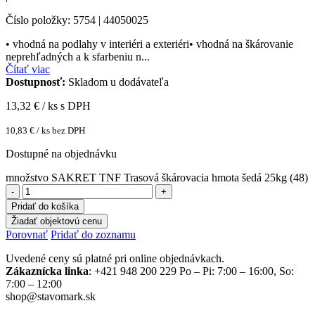
Číslo položky: 5754 | 44050025
• vhodná na podlahy v interiéri a exteriéri• vhodná na škárovanie
neprehľadných a k sfarbeniu n...
Čítať viac
Dostupnosť:
Skladom u dodávateľa
13,32
€ / ks s DPH
10,83
€
/ ks bez DPH
Dostupné na objednávku
množstvo SAKRET TNF Trasová škárovacia hmota šedá 25kg (48)
Pridať do košíka
Žiadať objektovú cenu
Porovnať
Pridať do zoznamu
Uvedené ceny sú platné pri online objednávkach.
Zákaznícka linka
: +421 948 200 229 Po – Pi: 7:00 – 16:00, So:
7:00 – 12:00
shop@stavomark.sk