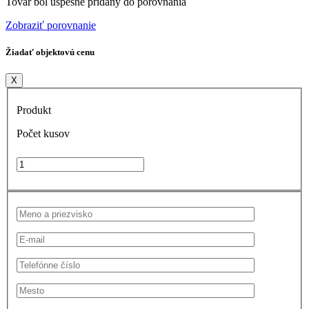
Tovar bol úspešne pridaný do porovnania
Zobraziť porovnanie
Žiadať objektovú cenu
X
Produkt
Počet kusov