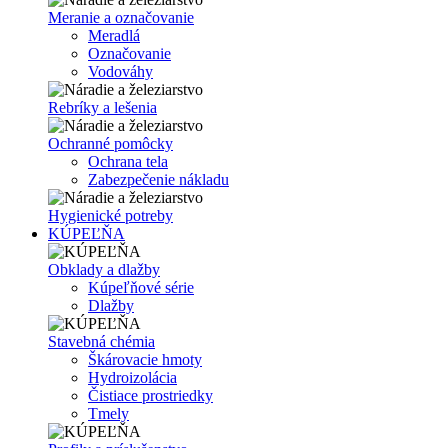
Meranie a označovanie
Meradlá
Označovanie
Vodováhy
Rebríky a lešenia
Ochranné pomôcky
Ochrana tela
Zabezpečenie nákladu
Hygienické potreby
KÚPEĽŇA
Obklady a dlažby
Kúpeľňové série
Dlažby
Stavebná chémia
Škárovacie hmoty
Hydroizolácia
Čistiace prostriedky
Tmely