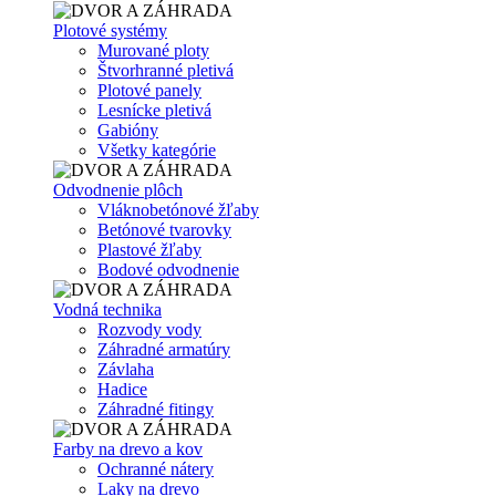
Plotové systémy
Murované ploty
Štvorhranné pletivá
Plotové panely
Lesnícke pletivá
Gabióny
Všetky kategórie
Odvodnenie plôch
Vláknobetónové žľaby
Betónové tvarovky
Plastové žľaby
Bodové odvodnenie
Vodná technika
Rozvody vody
Záhradné armatúry
Závlaha
Hadice
Záhradné fitingy
Farby na drevo a kov
Ochranné nátery
Laky na drevo