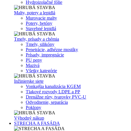
Hydroizolačné fólie
Malty, potery a lepidlá
Murovacie malty
Potery, betóny
Stavebné lepidlá
Tmely, prísady a chémia
Tmely, silikóny
Penetrácie, adhézne mostíky
Prísady, impregnácie
PU peny
Mazivá
Všetky kategórie
Inžinierske siete
Vonkajšia kanalizácia KGEM
Tlakové rozvody LDPE a PP
Drenážne rúry, tvarovky PVC-U
Odvodnenie, separácia
Poklopy
Výhodný nákup
STRECHA A FASÁDA