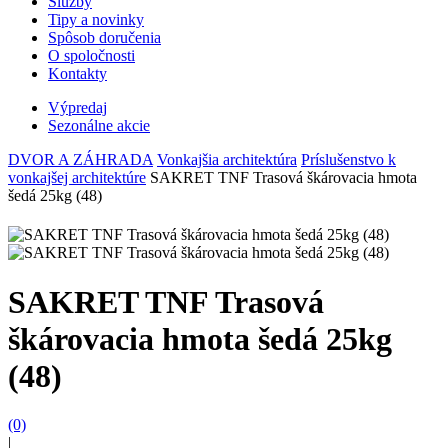
Služby
Tipy a novinky
Spôsob doručenia
O spoločnosti
Kontakty
Výpredaj
Sezonálne akcie
DVOR A ZÁHRADA
Vonkajšia architektúra
Príslušenstvo k
vonkajšej architektúre
SAKRET TNF Trasová škárovacia hmota
šedá 25kg (48)
SAKRET TNF Trasová
škárovacia hmota šedá 25kg
(48)
(0)
|