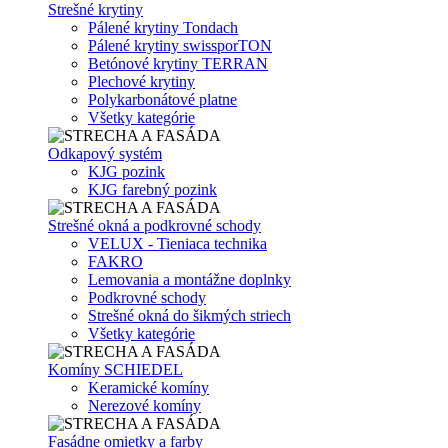
Strešné krytiny
Pálené krytiny Tondach
Pálené krytiny swissporTON
Betónové krytiny TERRAN
Plechové krytiny
Polykarbonátové platne
Všetky kategórie
Odkapový systém
KJG pozink
KJG farebný pozink
Strešné okná a podkrovné schody
VELUX - Tieniaca technika
FAKRO
Lemovania a montážne doplnky
Podkrovné schody
Strešné okná do šikmých striech
Všetky kategórie
Komíny SCHIEDEL
Keramické komíny
Nerezové komíny
Fasádne omietky a farby