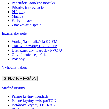
Penetrácie, adhézne mostíky
Prísady, impregnácie
PU peny
Mazivá
Farby na kov
Značkovacie spreje
Inžinierske siete
Vonkajšia kanalizácia KGEM
Tlakové rozvody LDPE a PP
Drenážne rúry, tvarovky PVC-U
Odvodnenie, separácia
Poklopy
Výhodný nákup
STRECHA A FASÁDA
Strešné krytiny
Pálené krytiny Tondach
Pálené krytiny swissporTON
Betónové krytiny TERRAN