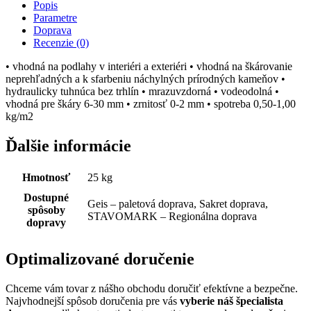
Popis
Parametre
Doprava
Recenzie (0)
• vhodná na podlahy v interiéri a exteriéri • vhodná na škárovanie
neprehľadných a k sfarbeniu náchylných prírodných kameňov •
hydraulicky tuhnúca bez trhlín • mrazuvzdorná • vodeodolná •
vhodná pre škáry 6-30 mm • zrnitosť 0-2 mm • spotreba 0,50-1,00
kg/m2
Ďalšie informácie
Hmotnosť
25 kg
Dostupné
Geis – paletová doprava, Sakret doprava,
spôsoby
STAVOMARK – Regionálna doprava
dopravy
Optimalizované doručenie
Chceme vám tovar z nášho obchodu doručiť efektívne a bezpečne.
Najvhodnejší spôsob doručenia pre vás
vyberie náš špecialista