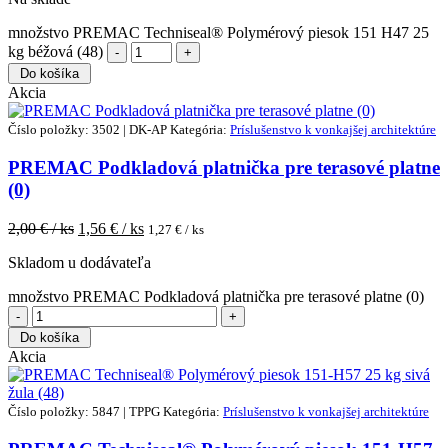
množstvo PREMAC Techniseal® Polymérový piesok 151 H47 25
kg béžová (48)
Do košíka
Akcia
Číslo položky: 3502 | DK-AP
Kategória:
Príslušenstvo k vonkajšej architektúre
PREMAC Podkladová platnička pre terasové platne
(0)
2,00
€ / ks
1,56
€ / ks
1,27
€ / ks
Skladom u dodávateľa
množstvo PREMAC Podkladová platnička pre terasové platne (0)
Do košíka
Akcia
Číslo položky: 5847 | TPPG
Kategória:
Príslušenstvo k vonkajšej architektúre