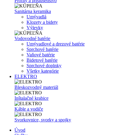
Profily a príslušenstvo
Sanitárna keramika
Umývadlá
Klozety a bidety
Výlevky
Vodovodné batérie
Umývadlové a drezové batérie
Sprchové batérie
Vaňové batérie
Bidetové batérie
Sprchové doplnky
Všetky kategórie
ELEKTRO
Bleskozvodný materiál
Inštalačné krabice
Káble a vodiče
Svorkovnice, svorky a spojky
Úvod