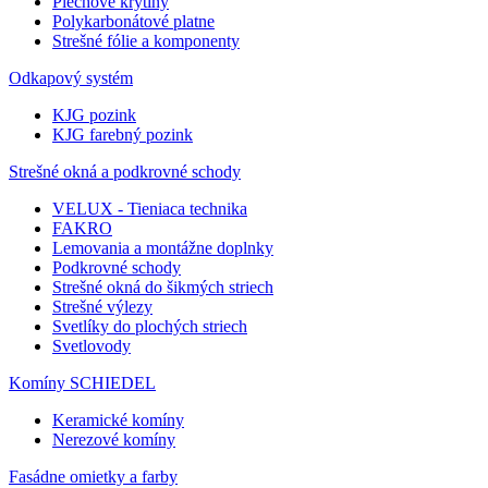
Plechové krytiny
Polykarbonátové platne
Strešné fólie a komponenty
Odkapový systém
KJG pozink
KJG farebný pozink
Strešné okná a podkrovné schody
VELUX - Tieniaca technika
FAKRO
Lemovania a montážne doplnky
Podkrovné schody
Strešné okná do šikmých striech
Strešné výlezy
Svetlíky do plochých striech
Svetlovody
Komíny SCHIEDEL
Keramické komíny
Nerezové komíny
Fasádne omietky a farby