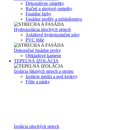
Dekoratívne omietky
Ručné a strojové omietky
Fasádne farby
Fasádne profily a príslušenstvo
Hydroizolácia plochých striech
Asfaltové hydroizolačné pásy
PVC fólie
Dekoračné fasádne prvky
Obkladové kamene
TEPELNÁ IZOLÁCIA
Izolácia šikmých striech a stropu
Izolácie medzi a pod krokvy
Fólie a pásky
Izolácia plochých striech