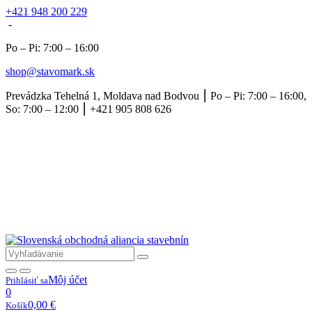
+421 948 200 229
-
Po – Pi: 7:00 – 16:00
shop@stavomark.sk
Prevádzka Tehelná 1, Moldava nad Bodvou ⎮ Po – Pi: 7:00 – 16:00,
So: 7:00 – 12:00 ⎮ +421 905 808 626
Môj účet
Prihlásiť sa
0
0,00
€
Košík