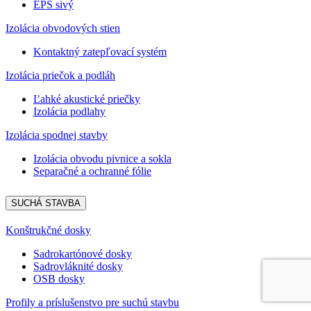
EPS sivý
Izolácia obvodových stien
Kontaktný zatepľovací systém
Izolácia priečok a podláh
Ľahké akustické priečky
Izolácia podlahy
Izolácia spodnej stavby
Izolácia obvodu pivnice a sokla
Separačné a ochranné fólie
SUCHÁ STAVBA
Konštrukčné dosky
Sadrokartónové dosky
Sadrovláknité dosky
OSB dosky
Profily a príslušenstvo pre suchú stavbu