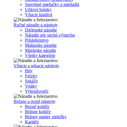
Stavebné miešačky a miešadlá
Uhlové brúsky
Vŕtacie kladivá
Ručné náradie a nástroje
Dielenské náradie
Náradie pre suchú výstavbu
Príslušenstvo
Maliarske náradie
Murárske náradie
Všetky kategórie
Vŕtacie a sekacie nástroje
Bity
Frézky
Sekáče
Vrtáky
Vykružovače
Brúsne a rezné nástroje
Rezné kotúče
Brúsne kotúče
Brúsny papier, mriežky
Kartáče