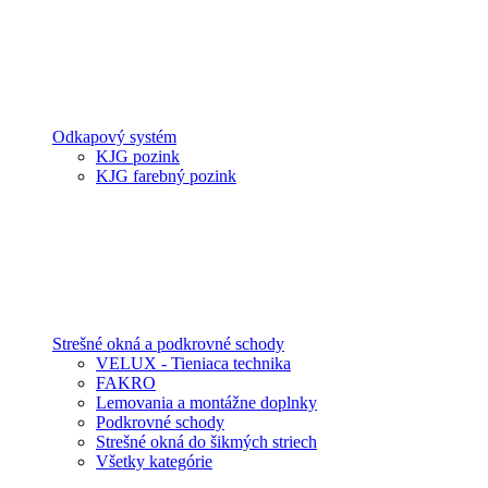
Odkapový systém
KJG pozink
KJG farebný pozink
Strešné okná a podkrovné schody
VELUX - Tieniaca technika
FAKRO
Lemovania a montážne doplnky
Podkrovné schody
Strešné okná do šikmých striech
Všetky kategórie