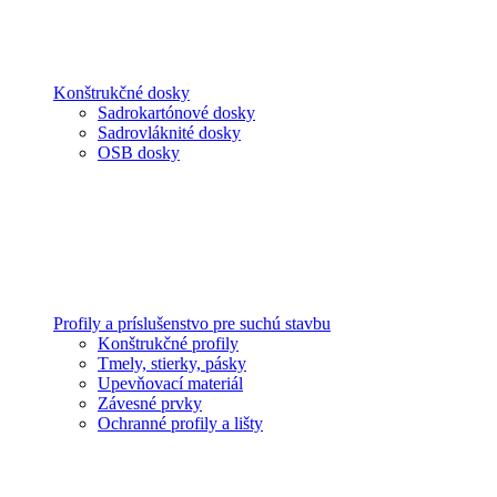
Konštrukčné dosky
Sadrokartónové dosky
Sadrovláknité dosky
OSB dosky
Profily a príslušenstvo pre suchú stavbu
Konštrukčné profily
Tmely, stierky, pásky
Upevňovací materiál
Závesné prvky
Ochranné profily a lišty