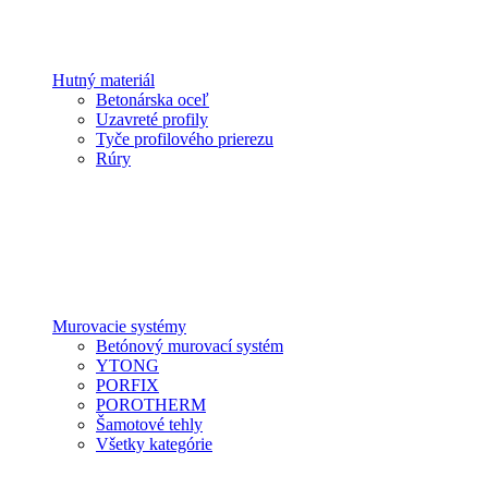
Hutný materiál
Betonárska oceľ
Uzavreté profily
Tyče profilového prierezu
Rúry
Murovacie systémy
Betónový murovací systém
YTONG
PORFIX
POROTHERM
Šamotové tehly
Všetky kategórie