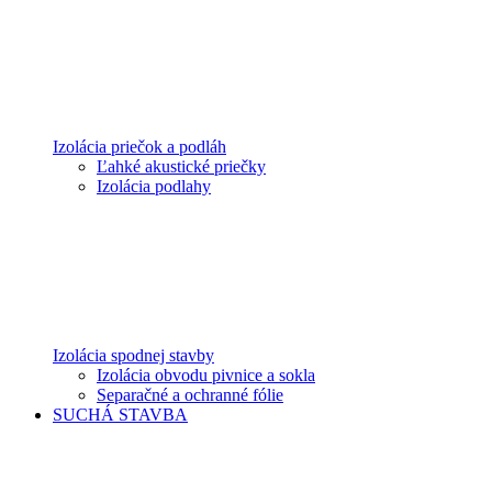
Izolácia priečok a podláh
Ľahké akustické priečky
Izolácia podlahy
Izolácia spodnej stavby
Izolácia obvodu pivnice a sokla
Separačné a ochranné fólie
SUCHÁ STAVBA