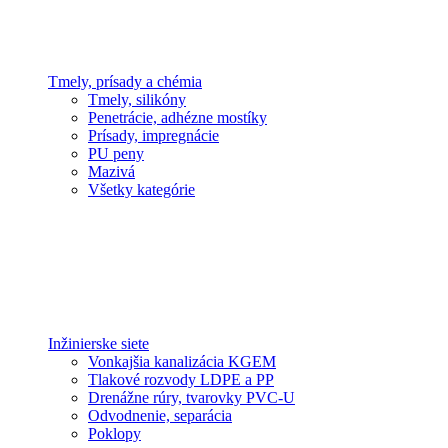
Tmely, prísady a chémia
Tmely, silikóny
Penetrácie, adhézne mostíky
Prísady, impregnácie
PU peny
Mazivá
Všetky kategórie
Inžinierske siete
Vonkajšia kanalizácia KGEM
Tlakové rozvody LDPE a PP
Drenážne rúry, tvarovky PVC-U
Odvodnenie, separácia
Poklopy