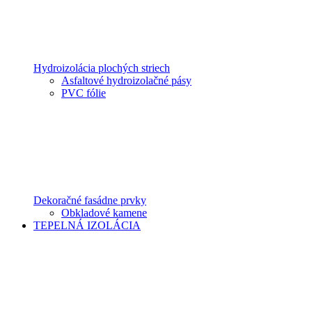
Hydroizolácia plochých striech
Asfaltové hydroizolačné pásy
PVC fólie
Dekoračné fasádne prvky
Obkladové kamene
TEPELNÁ IZOLÁCIA