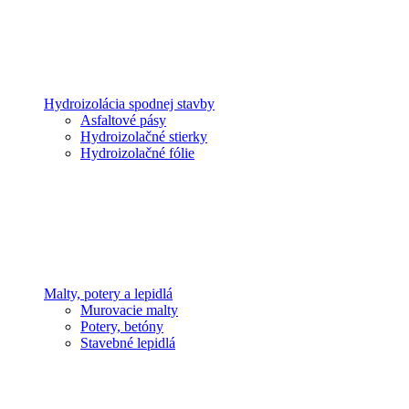
Hydroizolácia spodnej stavby
Asfaltové pásy
Hydroizolačné stierky
Hydroizolačné fólie
Malty, potery a lepidlá
Murovacie malty
Potery, betóny
Stavebné lepidlá