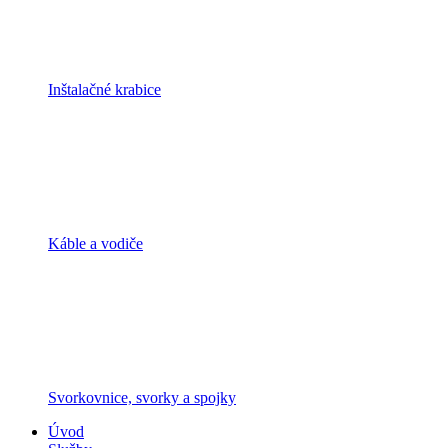
Inštalačné krabice
Káble a vodiče
Svorkovnice, svorky a spojky
Úvod