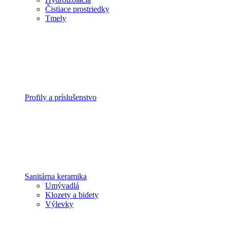
Čistiace prostriedky
Tmely
Profily a príslušenstvo
Sanitárna keramika
Umývadlá
Klozety a bidety
Výlevky