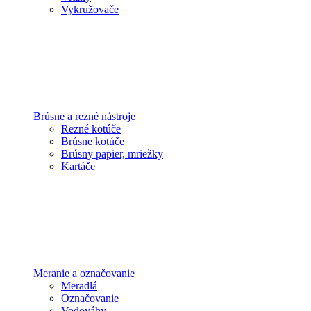
Vykružovače
Brúsne a rezné nástroje
Rezné kotúče
Brúsne kotúče
Brúsny papier, mriežky
Kartáče
Meranie a označovanie
Meradlá
Označovanie
Vodováhy