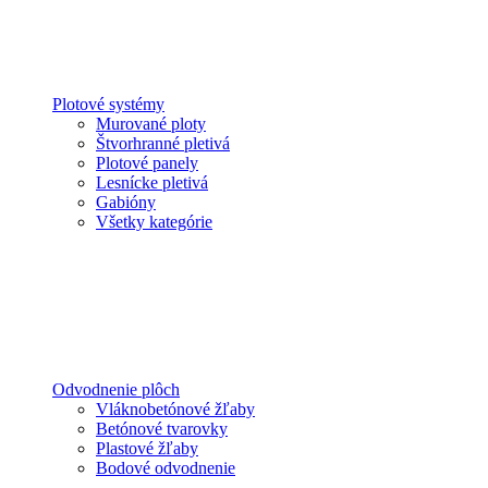
Plotové systémy
Murované ploty
Štvorhranné pletivá
Plotové panely
Lesnícke pletivá
Gabióny
Všetky kategórie
Odvodnenie plôch
Vláknobetónové žľaby
Betónové tvarovky
Plastové žľaby
Bodové odvodnenie