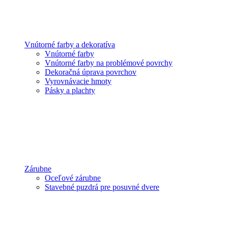
Vnútorné farby a dekoratíva
Vnútorné farby
Vnútorné farby na problémové povrchy
Dekoračná úprava povrchov
Vyrovnávacie hmoty
Pásky a plachty
Zárubne
Oceľové zárubne
Stavebné puzdrá pre posuvné dvere