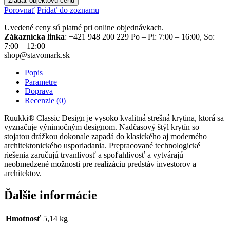
Žiadať objektovú cenu
Porovnať
Pridať do zoznamu
Uvedené ceny sú platné pri online objednávkach.
Zákaznícka linka
: +421 948 200 229 Po – Pi: 7:00 – 16:00, So:
7:00 – 12:00
shop@stavomark.sk
Popis
Parametre
Doprava
Recenzie (0)
Ruukki® Classic Design je vysoko kvalitná strešná krytina, ktorá sa
vyznačuje výnimočným designom. Nadčasový štýl krytín so
stojatou drážkou dokonale zapadá do klasického aj moderného
architektonického usporiadania. Prepracované technologické
riešenia zaručujú trvanlivosť a spoľahlivosť a vytvárajú
neobmedzené možnosti pre realizáciu predstáv investorov a
architektov.
Ďalšie informácie
Hmotnosť
5,14 kg