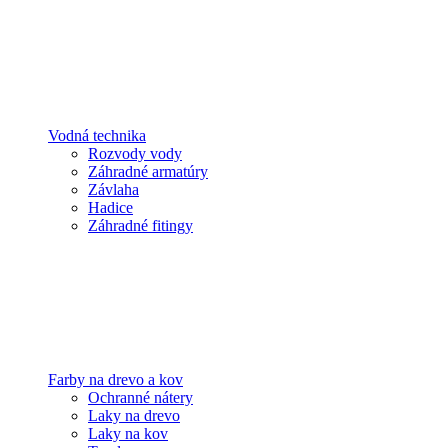
Vodná technika
Rozvody vody
Záhradné armatúry
Závlaha
Hadice
Záhradné fitingy
Farby na drevo a kov
Ochranné nátery
Laky na drevo
Laky na kov