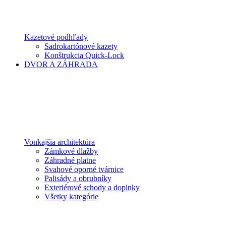
Kazetové podhľady
Sadrokartónové kazety
Konštrukcia Quick-Lock
DVOR A ZÁHRADA
Vonkajšia architektúra
Zámkové dlažby
Záhradné platne
Svahové oporné tvárnice
Palisády a obrubníky
Exteriérové schody a doplnky
Všetky kategórie