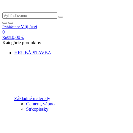
Môj účet
Prihlásiť sa
0
0,00
€
Košík
Kategórie produktov
HRUBÁ STAVBA
Základné materiály
Cement, vápno
Štrkopiesky