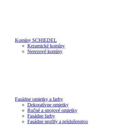
Komíny SCHIEDEL
Keramické komíny
Nerezové komíny
Fasádne omietky a farby
Dekoratívne omietky
Ručné a strojové omietky
Fasádne farby
Fasádne profily a príslušenstvo