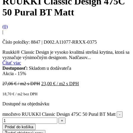
RUUKKI Classic Design 475C
50 Pural BT Matt
(0)
|
Číslo položky: 8847 | D002.A11077-RRXX-0375
Ruukki® Classic Design je vysoko kvalitná strešná krytina, ktorá sa
vyznačuje výnimočným designom. Nadčasov...
Čítať viac
Dostupnosť:
Skladom u dodávateľa
Akcia - 15%
27,06
€ / m2 s DPH
23,00
€ / m2 s DPH
18,70
€
/ m2 bez DPH
Dostupné na objednávku
množstvo RUUKKI Classic Design 475C 50 Pural BT Matt
Pridať do košíka