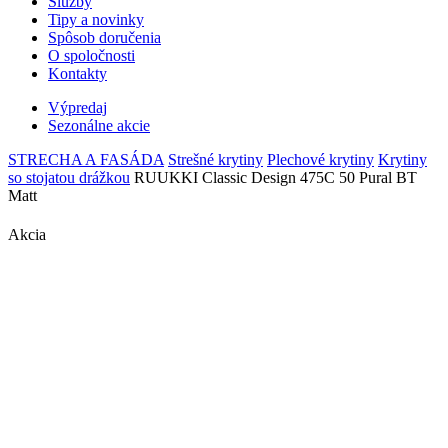
Služby
Tipy a novinky
Spôsob doručenia
O spoločnosti
Kontakty
Výpredaj
Sezonálne akcie
STRECHA A FASÁDA
Strešné krytiny
Plechové krytiny
Krytiny
so stojatou drážkou
RUUKKI Classic Design 475C 50 Pural BT
Matt
Akcia