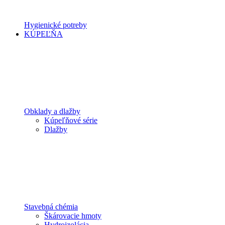
Hygienické potreby
KÚPEĽŇA
Obklady a dlažby
Kúpeľňové série
Dlažby
Stavebná chémia
Škárovacie hmoty
Hydroizolácia