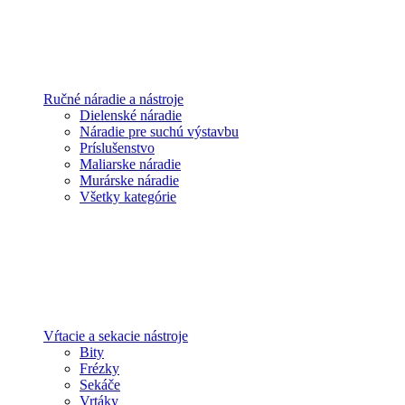
Ručné náradie a nástroje
Dielenské náradie
Náradie pre suchú výstavbu
Príslušenstvo
Maliarske náradie
Murárske náradie
Všetky kategórie
Vŕtacie a sekacie nástroje
Bity
Frézky
Sekáče
Vrtáky