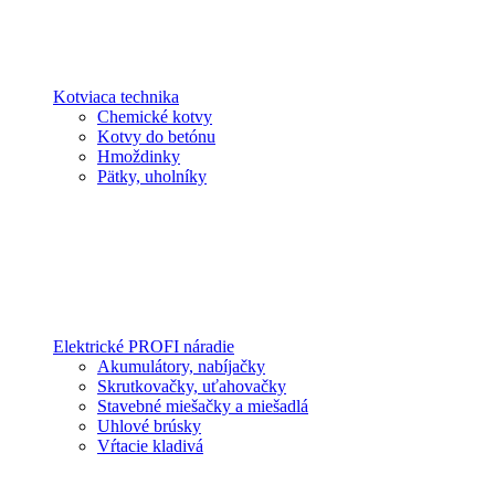
Kotviaca technika
Chemické kotvy
Kotvy do betónu
Hmoždinky
Pätky, uholníky
Elektrické PROFI náradie
Akumulátory, nabíjačky
Skrutkovačky, uťahovačky
Stavebné miešačky a miešadlá
Uhlové brúsky
Vŕtacie kladivá