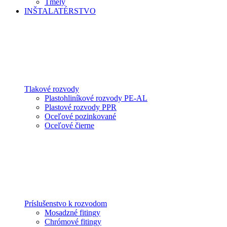
Tmely
INŠTALATÉRSTVO
Tlakové rozvody
Plastohliníkové rozvody PE-AL
Plastové rozvody PPR
Oceľové pozinkované
Oceľové čierne
Príslušenstvo k rozvodom
Mosadzné fitingy
Chrómové fitingy