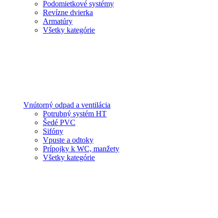
Podomietkové systémy
Revízne dvierka
Armatúry
Všetky kategórie
Vnútorný odpad a ventilácia
Potrubný systém HT
Šedé PVC
Sifóny
Vpuste a odtoky
Prípojky k WC, manžety
Všetky kategórie