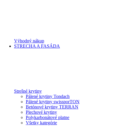
Výhodný nákup
STRECHA A FASÁDA
Strešné krytiny
Pálené krytiny Tondach
Pálené krytiny swissporTON
Betónové krytiny TERRAN
Plechové krytiny
Polykarbonátové platne
Všetky kategórie