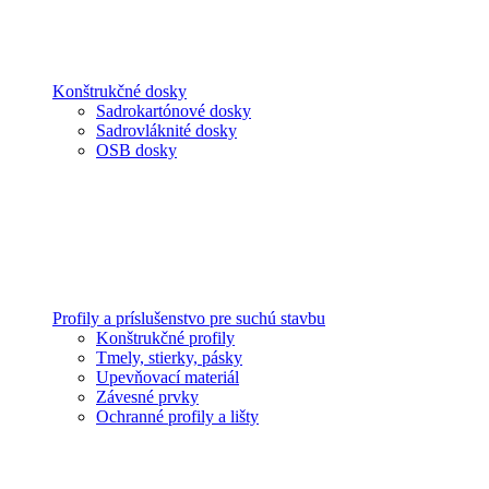
Konštrukčné dosky
Sadrokartónové dosky
Sadrovláknité dosky
OSB dosky
Profily a príslušenstvo pre suchú stavbu
Konštrukčné profily
Tmely, stierky, pásky
Upevňovací materiál
Závesné prvky
Ochranné profily a lišty