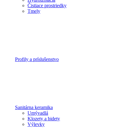
Čistiace prostriedky
Tmely
Profily a príslušenstvo
Sanitárna keramika
Umývadlá
Klozety a bidety
Výlevky