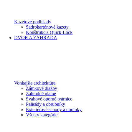
Kazetové podhľady
Sadrokartónové kazety
Konštrukcia Quick-Lock
DVOR A ZÁHRADA
Vonkajšia architektúra
Zámkové dlažby
Záhradné platne
Svahové oporné tvárnice
Palisády a obrubníky
Exteriérové schody a doplnky
Všetky kategórie