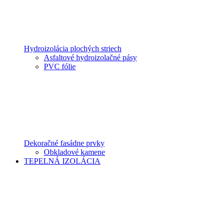
Hydroizolácia plochých striech
Asfaltové hydroizolačné pásy
PVC fólie
Dekoračné fasádne prvky
Obkladové kamene
TEPELNÁ IZOLÁCIA