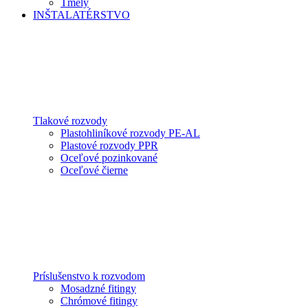
Tmely
INŠTALATÉRSTVO
Tlakové rozvody
Plastohliníkové rozvody PE-AL
Plastové rozvody PPR
Oceľové pozinkované
Oceľové čierne
Príslušenstvo k rozvodom
Mosadzné fitingy
Chrómové fitingy