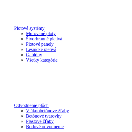
Plotové systémy
Murované ploty
Štvorhranné pletivá
Plotové panely
Lesnícke pletivá
Gabióny
Všetky kategórie
Odvodnenie plôch
Vláknobetónové žľaby
Betónové tvarovky
Plastové žľaby
Bodové odvodnenie