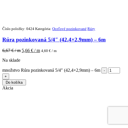
Číslo položky: 0424
Kategória:
Oceľové pozinkované
Rúry
Rúra pozinkovaná 5/4″ (42,4×2,9mm) – 6m
6,67
€ / m
5,66
€ / m
4,60
€ / m
Na sklade
množstvo Rúra pozinkovaná 5/4″ (42,4×2,9mm) – 6m
Do košíka
Akcia