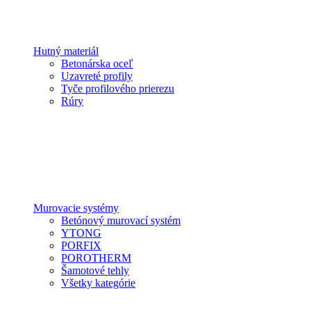
Hutný materiál
Betonárska oceľ
Uzavreté profily
Tyče profilového prierezu
Rúry
Murovacie systémy
Betónový murovací systém
YTONG
PORFIX
POROTHERM
Šamotové tehly
Všetky kategórie