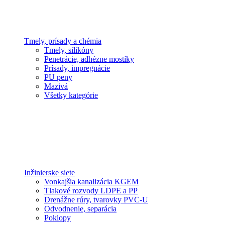
Tmely, prísady a chémia
Tmely, silikóny
Penetrácie, adhézne mostíky
Prísady, impregnácie
PU peny
Mazivá
Všetky kategórie
Inžinierske siete
Vonkajšia kanalizácia KGEM
Tlakové rozvody LDPE a PP
Drenážne rúry, tvarovky PVC-U
Odvodnenie, separácia
Poklopy