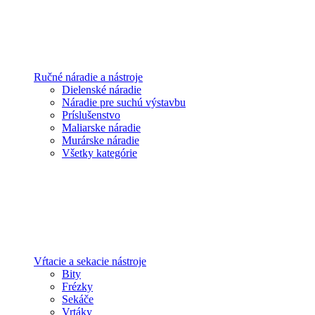
Ručné náradie a nástroje
Dielenské náradie
Náradie pre suchú výstavbu
Príslušenstvo
Maliarske náradie
Murárske náradie
Všetky kategórie
Vŕtacie a sekacie nástroje
Bity
Frézky
Sekáče
Vrtáky