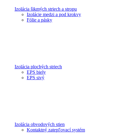
Izolácia šikmých striech a stropu
Izolácie medzi a pod krokvy
Fólie a pásky
Izolácia plochých striech
EPS biely
EPS sivý
Izolácia obvodových stien
Kontaktný zatepľovací systém