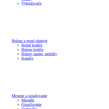
Vykružovače
Brúsne a rezné nástroje
Rezné kotúče
Brúsne kotúče
Brúsny papier, mriežky
Kartáče
Meranie a označovanie
Meradlá
Označovanie
Vodováhy