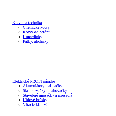
Kotviaca technika
Chemické kotvy
Kotvy do betónu
Hmoždinky
Pätky, uholníky
Elektrické PROFI náradie
Akumulátory, nabíjačky
Skrutkovačky, uťahovačky
Stavebné miešačky a miešadlá
Uhlové brúsky
Vŕtacie kladivá