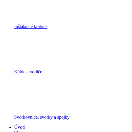
Inštalačné krabice
Káble a vodiče
Svorkovnice, svorky a spojky
Úvod