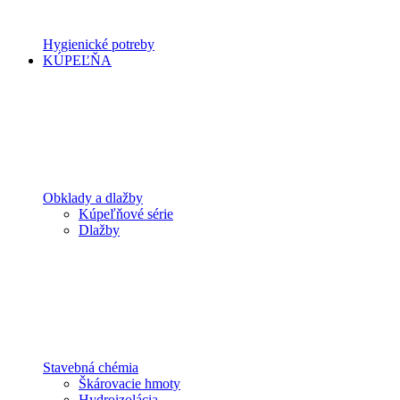
Hygienické potreby
KÚPEĽŇA
Obklady a dlažby
Kúpeľňové série
Dlažby
Stavebná chémia
Škárovacie hmoty
Hydroizolácia