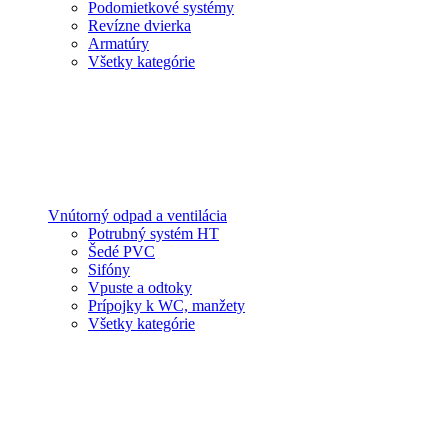
Podomietkové systémy
Revízne dvierka
Armatúry
Všetky kategórie
Vnútorný odpad a ventilácia
Potrubný systém HT
Šedé PVC
Sifóny
Vpuste a odtoky
Prípojky k WC, manžety
Všetky kategórie