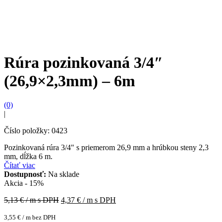
Rúra pozinkovaná 3/4″
(26,9×2,3mm) – 6m
(0)
|
Číslo položky: 0423
Pozinkovaná rúra 3/4" s priemerom 26,9 mm a hrúbkou steny 2,3
mm, dĺžka 6 m.
Čítať viac
Dostupnosť:
Na sklade
Akcia - 15%
5,13
€ / m s DPH
4,37
€ / m s DPH
3,55
€
/ m bez DPH