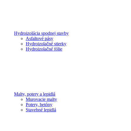
Hydroizolácia spodnej stavby
Asfaltové pásy
Hydroizolačné stierky
Hydroizolačné fólie
Malty, potery a lepidlá
Murovacie malty
Potery, betóny
Stavebné lepidlá