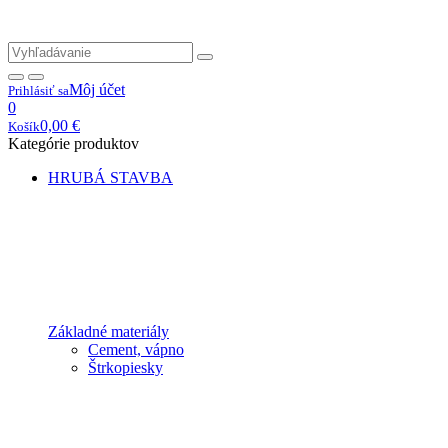
Môj účet
Prihlásiť sa
0
0,00
€
Košík
Kategórie produktov
HRUBÁ STAVBA
Základné materiály
Cement, vápno
Štrkopiesky