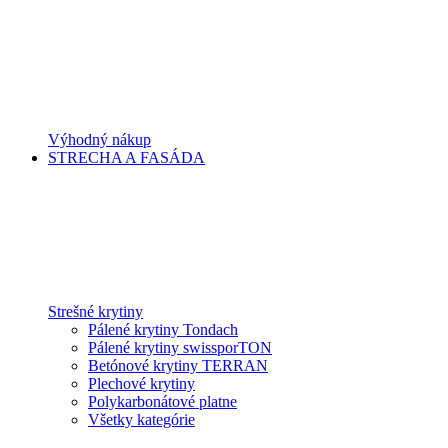
Výhodný nákup
STRECHA A FASÁDA
Strešné krytiny
Pálené krytiny Tondach
Pálené krytiny swissporTON
Betónové krytiny TERRAN
Plechové krytiny
Polykarbonátové platne
Všetky kategórie