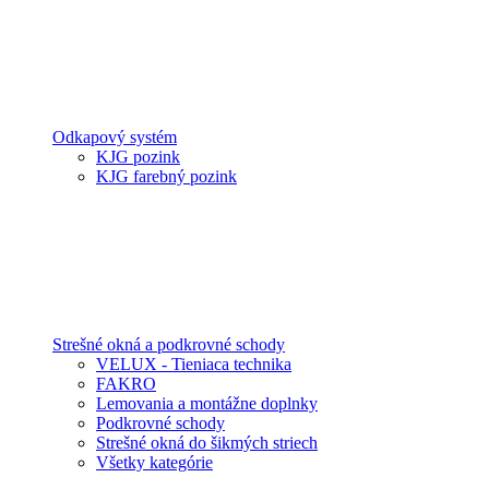
Odkapový systém
KJG pozink
KJG farebný pozink
Strešné okná a podkrovné schody
VELUX - Tieniaca technika
FAKRO
Lemovania a montážne doplnky
Podkrovné schody
Strešné okná do šikmých striech
Všetky kategórie