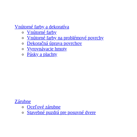
Vnútorné farby a dekoratíva
Vnútorné farby
Vnútorné farby na problémové povrchy
Dekoračná úprava povrchov
Vyrovnávacie hmoty
Pásky a plachty
Zárubne
Oceľové zárubne
Stavebné puzdrá pre posuvné dvere