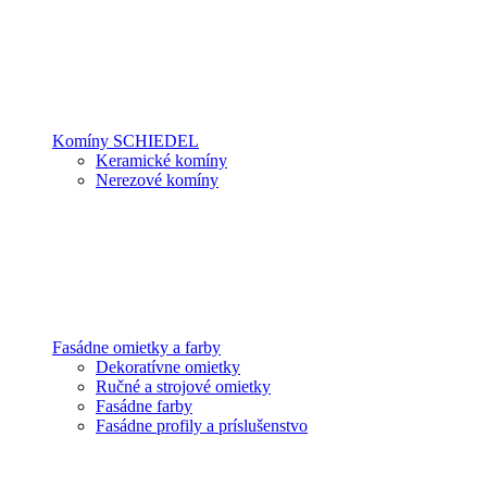
Komíny SCHIEDEL
Keramické komíny
Nerezové komíny
Fasádne omietky a farby
Dekoratívne omietky
Ručné a strojové omietky
Fasádne farby
Fasádne profily a príslušenstvo