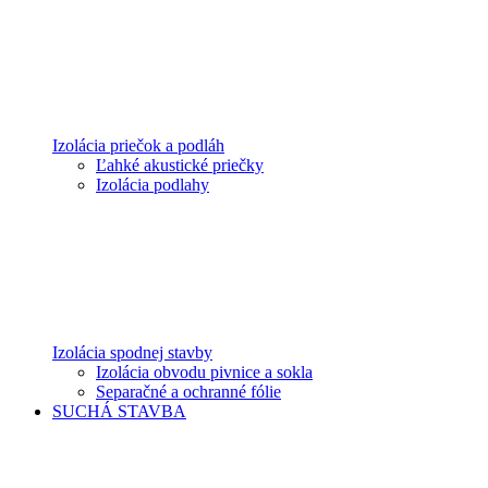
Izolácia priečok a podláh
Ľahké akustické priečky
Izolácia podlahy
Izolácia spodnej stavby
Izolácia obvodu pivnice a sokla
Separačné a ochranné fólie
SUCHÁ STAVBA