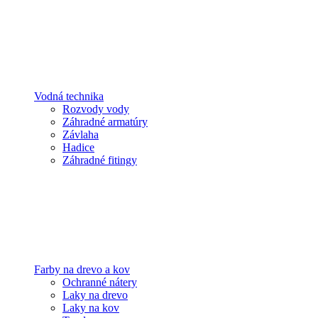
Vodná technika
Rozvody vody
Záhradné armatúry
Závlaha
Hadice
Záhradné fitingy
Farby na drevo a kov
Ochranné nátery
Laky na drevo
Laky na kov