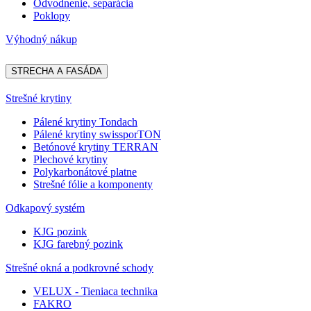
Odvodnenie, separácia
Poklopy
Výhodný nákup
STRECHA A FASÁDA
Strešné krytiny
Pálené krytiny Tondach
Pálené krytiny swissporTON
Betónové krytiny TERRAN
Plechové krytiny
Polykarbonátové platne
Strešné fólie a komponenty
Odkapový systém
KJG pozink
KJG farebný pozink
Strešné okná a podkrovné schody
VELUX - Tieniaca technika
FAKRO