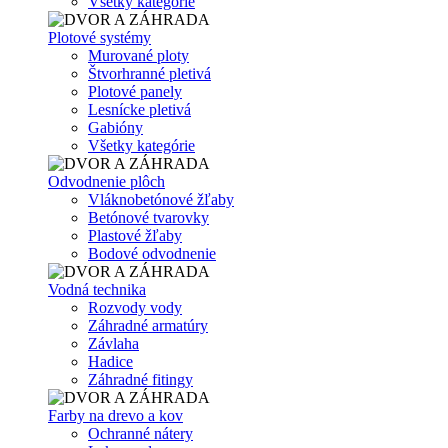
Všetky kategórie
Plotové systémy
Murované ploty
Štvorhranné pletivá
Plotové panely
Lesnícke pletivá
Gabióny
Všetky kategórie
Odvodnenie plôch
Vláknobetónové žľaby
Betónové tvarovky
Plastové žľaby
Bodové odvodnenie
Vodná technika
Rozvody vody
Záhradné armatúry
Závlaha
Hadice
Záhradné fitingy
Farby na drevo a kov
Ochranné nátery