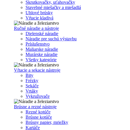
Skrutkovačky, uťahovačky
Stavebné miešačky a miešadlá
Uhlové brúsky
Vŕtacie kladivá
Ručné náradie a nástroje
Dielenské náradie
Náradie pre suchú výstavbu
Príslušenstvo
Maliarske náradie
Murárske náradie
Všetky kategórie
Vŕtacie a sekacie nástroje
Bity
Frézky
Sekáče
Vrtáky
Vykružovače
Brúsne a rezné nástroje
Rezné kotúče
Brúsne kotúče
Brúsny papier, mriežky
Kartáče