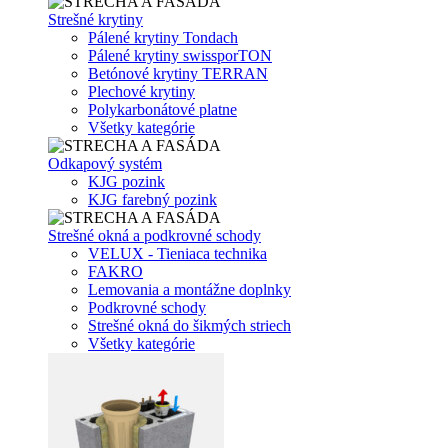
Strešné krytiny
Pálené krytiny Tondach
Pálené krytiny swissporTON
Betónové krytiny TERRAN
Plechové krytiny
Polykarbonátové platne
Všetky kategórie
Odkapový systém
KJG pozink
KJG farebný pozink
Strešné okná a podkrovné schody
VELUX - Tieniaca technika
FAKRO
Lemovania a montážne doplnky
Podkrovné schody
Strešné okná do šikmých striech
Všetky kategórie