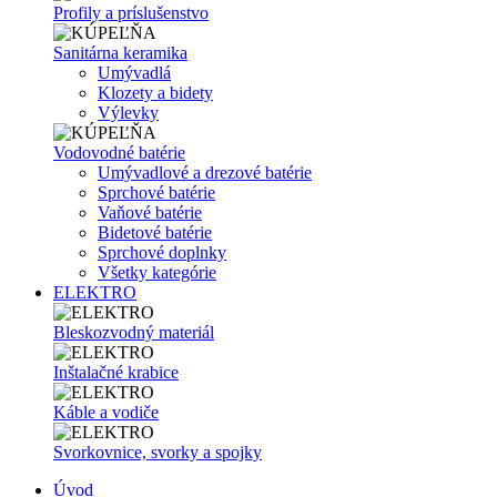
Profily a príslušenstvo
Sanitárna keramika
Umývadlá
Klozety a bidety
Výlevky
Vodovodné batérie
Umývadlové a drezové batérie
Sprchové batérie
Vaňové batérie
Bidetové batérie
Sprchové doplnky
Všetky kategórie
ELEKTRO
Bleskozvodný materiál
Inštalačné krabice
Káble a vodiče
Svorkovnice, svorky a spojky
Úvod