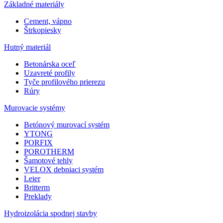
Základné materiály
Cement, vápno
Štrkopiesky
Hutný materiál
Betonárska oceľ
Uzavreté profily
Tyče profilového prierezu
Rúry
Murovacie systémy
Betónový murovací systém
YTONG
PORFIX
POROTHERM
Šamotové tehly
VELOX debniaci systém
Leier
Britterm
Preklady
Hydroizolácia spodnej stavby