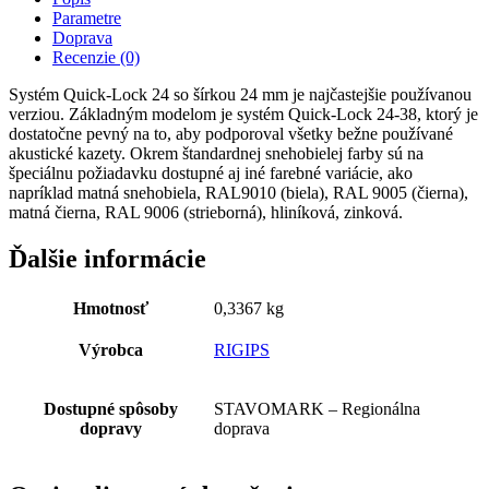
Parametre
Doprava
Recenzie (0)
Systém Quick‑Lock 24 so šírkou 24 mm je najčastejšie používanou
verziou. Základným modelom je systém Quick‑Lock 24-38, ktorý je
dostatočne pevný na to, aby podporoval všetky bežne používané
akustické kazety. Okrem štandardnej snehobielej farby sú na
špeciálnu požiadavku dostupné aj iné farebné variácie, ako
napríklad matná snehobiela, RAL9010 (biela), RAL 9005 (čierna),
matná čierna, RAL 9006 (strieborná), hliníková, zinková.
Ďalšie informácie
Hmotnosť
0,3367 kg
Výrobca
RIGIPS
Dostupné spôsoby
STAVOMARK – Regionálna
dopravy
doprava