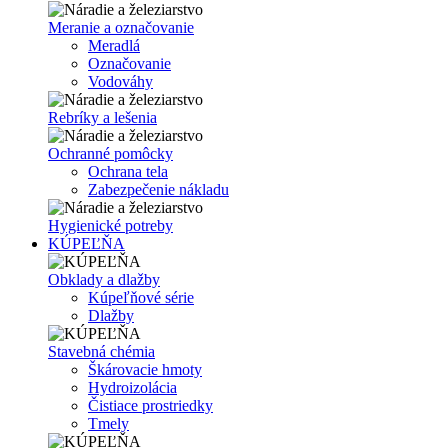
Meranie a označovanie
Meradlá
Označovanie
Vodováhy
Rebríky a lešenia
Ochranné pomôcky
Ochrana tela
Zabezpečenie nákladu
Hygienické potreby
KÚPEĽŇA
Obklady a dlažby
Kúpeľňové série
Dlažby
Stavebná chémia
Škárovacie hmoty
Hydroizolácia
Čistiace prostriedky
Tmely