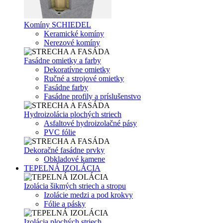
Komíny SCHIEDEL
Keramické komíny
Nerezové komíny
Fasádne omietky a farby
Dekoratívne omietky
Ručné a strojové omietky
Fasádne farby
Fasádne profily a príslušenstvo
Hydroizolácia plochých striech
Asfaltové hydroizolačné pásy
PVC fólie
Dekoračné fasádne prvky
Obkladové kamene
TEPELNÁ IZOLÁCIA
Izolácia šikmých striech a stropu
Izolácie medzi a pod krokvy
Fólie a pásky
Izolácia plochých striech