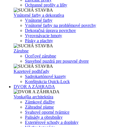
Ochranné profily a lišty
Vnútorné farby a dekoratíva
Vnútorné farby
Vnútorné farby na problémové povrchy
Dekoračná úprava povrchov
Vyrovnávacie hmoty
Pásky a plachty
Zárubne
Oceľové zárubne
Stavebné puzdrá pre posuvné dvere
Kazetové podhľady
Sadrokartónové kazety
Konštrukcia Quick-Lock
DVOR A ZÁHRADA
Vonkajšia architektúra
Zámkové dlažby
Záhradné platne
Svahové oporné tvárnice
Palisády a obrubníky
Exteriérové schody a doplnky