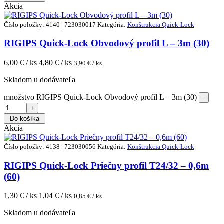
Akcia
Číslo položky: 4140 | 723030017
Kategória:
Konštrukcia Quick-Lock
RIGIPS Quick-Lock Obvodový profil L – 3m (30)
6,00
€ / ks
4,80
€ / ks
3,90
€ / ks
Skladom u dodávateľa
množstvo RIGIPS Quick-Lock Obvodový profil L – 3m (30)
Do košíka
Akcia
Číslo položky: 4138 | 723030056
Kategória:
Konštrukcia Quick-Lock
RIGIPS Quick-Lock Priečny profil T24/32 – 0,6m
(60)
1,30
€ / ks
1,04
€ / ks
0,85
€ / ks
Skladom u dodávateľa