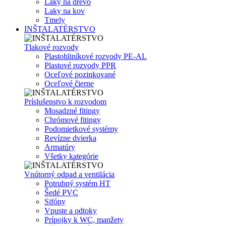
Laky na drevo
Laky na kov
Tmely
INŠTALATÉRSTVO
Tlakové rozvody
Plastohliníkové rozvody PE-AL
Plastové rozvody PPR
Oceľové pozinkované
Oceľové čierne
Príslušenstvo k rozvodom
Mosadzné fitingy
Chrómové fitingy
Podomietkové systémy
Revízne dvierka
Armatúry
Všetky kategórie
Vnútorný odpad a ventilácia
Potrubný systém HT
Šedé PVC
Sifóny
Vpuste a odtoky
Prípojky k WC, manžety