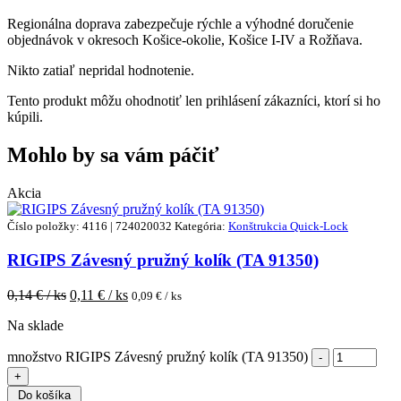
Regionálna doprava zabezpečuje rýchle a výhodné doručenie
objednávok v okresoch Košice-okolie, Košice I-IV a Rožňava.
Nikto zatiaľ nepridal hodnotenie.
Tento produkt môžu ohodnotiť len prihlásení zákazníci, ktorí si ho
kúpili.
Mohlo by sa vám páčiť
Akcia
Číslo položky: 4116 | 724020032
Kategória:
Konštrukcia Quick-Lock
RIGIPS Závesný pružný kolík (TA 91350)
0,14
€ / ks
0,11
€ / ks
0,09
€ / ks
Na sklade
množstvo RIGIPS Závesný pružný kolík (TA 91350)
Do košíka