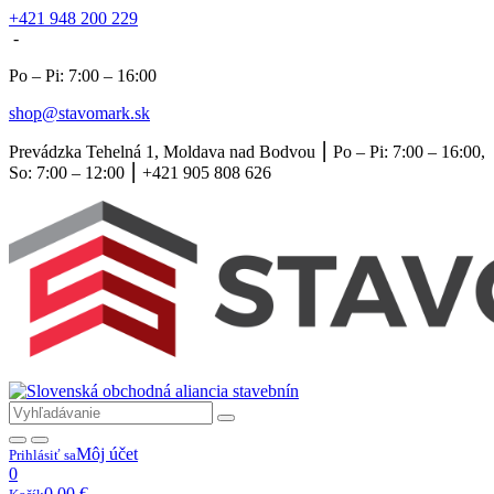
+421 948 200 229
-
Po – Pi: 7:00 – 16:00
shop@stavomark.sk
Prevádzka Tehelná 1, Moldava nad Bodvou ⎮ Po – Pi: 7:00 – 16:00,
So: 7:00 – 12:00 ⎮ +421 905 808 626
Môj účet
Prihlásiť sa
0
0,00
€