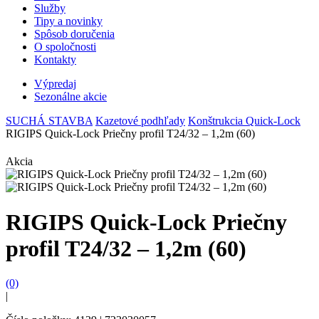
Služby
Tipy a novinky
Spôsob doručenia
O spoločnosti
Kontakty
Výpredaj
Sezonálne akcie
SUCHÁ STAVBA
Kazetové podhľady
Konštrukcia Quick-Lock
RIGIPS Quick-Lock Priečny profil T24/32 – 1,2m (60)
Akcia
RIGIPS Quick-Lock Priečny
profil T24/32 – 1,2m (60)
(0)
|