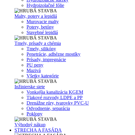
Hydroizolačné fólie
Malty, potery a lepidlá
Murovacie malty
Potery, betóny
Stavebné lepidlá
Tmely, prísady a chémia
Tmely, silikóny
Penetrácie, adhézne mostíky
Prísady, impregnácie
PU peny
Mazivá
Všetky kategórie
Inžinierske siete
Vonkajšia kanalizácia KGEM
Tlakové rozvody LDPE a PP
Drenážne rúry, tvarovky PVC-U
Odvodnenie, separácia
Poklopy
Výhodný nákup
STRECHA A FASÁDA