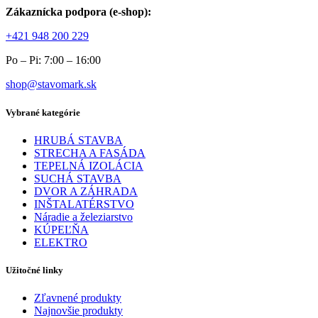
Zákaznícka podpora (e-shop):
+421 948 200 229
Po – Pi: 7:00 – 16:00
shop@stavomark.sk
Vybrané kategórie
HRUBÁ STAVBA
STRECHA A FASÁDA
TEPELNÁ IZOLÁCIA
SUCHÁ STAVBA
DVOR A ZÁHRADA
INŠTALATÉRSTVO
Náradie a železiarstvo
KÚPEĽŇA
ELEKTRO
Užitočné linky
Zľavnené produkty
Najnovšie produkty