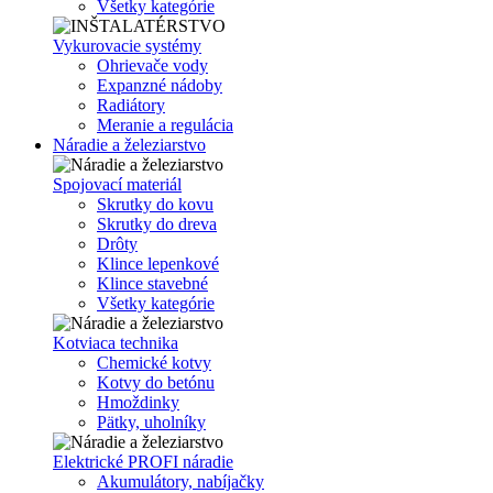
Všetky kategórie
Vykurovacie systémy
Ohrievače vody
Expanzné nádoby
Radiátory
Meranie a regulácia
Náradie a železiarstvo
Spojovací materiál
Skrutky do kovu
Skrutky do dreva
Drôty
Klince lepenkové
Klince stavebné
Všetky kategórie
Kotviaca technika
Chemické kotvy
Kotvy do betónu
Hmoždinky
Pätky, uholníky
Elektrické PROFI náradie
Akumulátory, nabíjačky