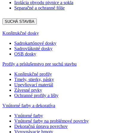
Izolácia obvodu pivnice a sokla
Separačné a ochranné fólie
SUCHÁ STAVBA
Konštrukčné dosky
Sadrokartónové dosky
Sadrovláknité dosky
OSB dosky
Profily a príslušenstvo pre suchú stavbu
Konštrukčné profily
Tmely, stierky, pásky
Upevňovací materiál
Závesné prvky
Ochranné profily a lišty
Vnútorné farby a dekoratíva
Vnútorné farby
Vnútorné farby na problémové povrchy
Dekoračná úprava povrchov
Vyrovnávacie hmoty