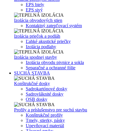
EPS biely
EPS sivý
Izolácia obvodových stien
Kontaktný zatepľovací systém
Izolácia priečok a podláh
Ľahké akustické priečky
Izolácia podlahy
Izolácia spodnej stavby
Izolácia obvodu pivnice a sokla
Separačné a ochranné fólie
SUCHÁ STAVBA
Konštrukčné dosky
Sadrokartónové dosky
Sadrovláknité dosky
OSB dosky
Profily a príslušenstvo pre suchú stavbu
Konštrukčné profily
Tmely, stierky, pásky
Upevňovací materiál
Závesné prvky