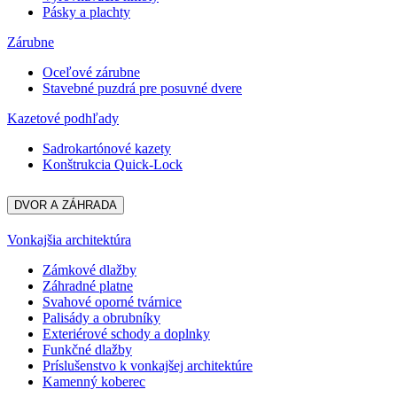
Pásky a plachty
Zárubne
Oceľové zárubne
Stavebné puzdrá pre posuvné dvere
Kazetové podhľady
Sadrokartónové kazety
Konštrukcia Quick-Lock
DVOR A ZÁHRADA
Vonkajšia architektúra
Zámkové dlažby
Záhradné platne
Svahové oporné tvárnice
Palisády a obrubníky
Exteriérové schody a doplnky
Funkčné dlažby
Príslušenstvo k vonkajšej architektúre
Kamenný koberec