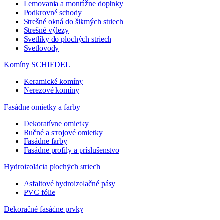
Lemovania a montážne doplnky
Podkrovné schody
Strešné okná do šikmých striech
Strešné výlezy
Svetlíky do plochých striech
Svetlovody
Komíny SCHIEDEL
Keramické komíny
Nerezové komíny
Fasádne omietky a farby
Dekoratívne omietky
Ručné a strojové omietky
Fasádne farby
Fasádne profily a príslušenstvo
Hydroizolácia plochých striech
Asfaltové hydroizolačné pásy
PVC fólie
Dekoračné fasádne prvky