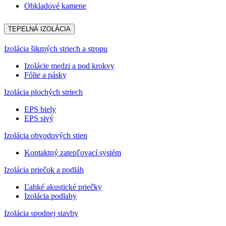
Obkladové kamene
TEPELNÁ IZOLÁCIA
Izolácia šikmých striech a stropu
Izolácie medzi a pod krokvy
Fólie a pásky
Izolácia plochých striech
EPS biely
EPS sivý
Izolácia obvodových stien
Kontaktný zatepľovací systém
Izolácia priečok a podláh
Ľahké akustické priečky
Izolácia podlahy
Izolácia spodnej stavby