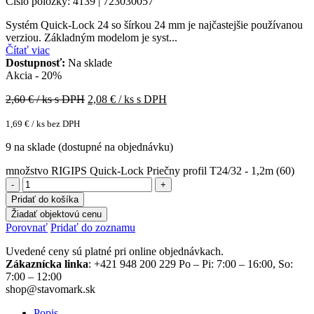
Číslo položky: 4139 | 723030057
Systém Quick‑Lock 24 so šírkou 24 mm je najčastejšie používanou
verziou. Základným modelom je syst...
Čítať viac
Dostupnosť:
Na sklade
Akcia - 20%
2,60
€ / ks s DPH
2,08
€ / ks s DPH
1,69
€
/ ks bez DPH
9 na sklade (dostupné na objednávku)
množstvo RIGIPS Quick-Lock Priečny profil T24/32 - 1,2m (60)
Pridať do košíka
Žiadať objektovú cenu
Porovnať
Pridať do zoznamu
Uvedené ceny sú platné pri online objednávkach.
Zákaznícka linka
: +421 948 200 229 Po – Pi: 7:00 – 16:00, So:
7:00 – 12:00
shop@stavomark.sk
Popis