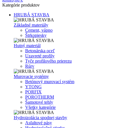
Košík
Kategórie produktov
HRUBÁ STAVBA
Základné materiály
Cement, vápno
Štrkopiesky
Hutný materiál
Betonárska oceľ
Uzavreté profily
Tyče profilového prierezu
Rúry
Murovacie systémy
Betónový murovací systém
YTONG
PORFIX
POROTHERM
Šamotové tehly
Všetky kategórie
Hydroizolácia spodnej stavby
Asfaltové pásy
Hydroizolačné stierky