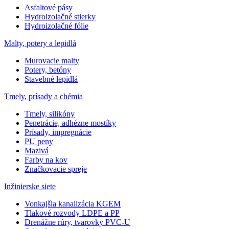
Asfaltové pásy
Hydroizolačné stierky
Hydroizolačné fólie
Malty, potery a lepidlá
Murovacie malty
Potery, betóny
Stavebné lepidlá
Tmely, prísady a chémia
Tmely, silikóny
Penetrácie, adhézne mostíky
Prísady, impregnácie
PU peny
Mazivá
Farby na kov
Značkovacie spreje
Inžinierske siete
Vonkajšia kanalizácia KGEM
Tlakové rozvody LDPE a PP
Drenážne rúry, tvarovky PVC-U