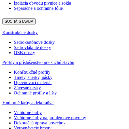
Izolácia obvodu pivnice a sokla
Separačné a ochranné fólie
SUCHÁ STAVBA
Konštrukčné dosky
Sadrokartónové dosky
Sadrovláknité dosky
OSB dosky
Profily a príslušenstvo pre suchú stavbu
Konštrukčné profily
Tmely, stierky, pásky
Upevňovací materiál
Závesné prvky
Ochranné profily a lišty
Vnútorné farby a dekoratíva
Vnútorné farby
Vnútorné farby na problémové povrchy
Dekoračná úprava povrchov
Vyrovnávacie hmoty