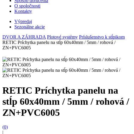
Spôsob doručenia
O spoločnosti
Kontakty
Výpredaj
Sezonálne akcie
DVOR A ZÁHRADA
Plotové systémy
Príslušenstvo k stĺpikom
RETIC Príchytka panelu na stĺp 60x40mm / 5mm / rohová /
ZN+PVC6005
RETIC Príchytka panelu na
stĺp 60x40mm / 5mm / rohová /
ZN+PVC6005
(0)
|