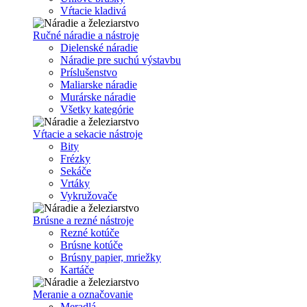
Vŕtacie kladivá
Ručné náradie a nástroje
Dielenské náradie
Náradie pre suchú výstavbu
Príslušenstvo
Maliarske náradie
Murárske náradie
Všetky kategórie
Vŕtacie a sekacie nástroje
Bity
Frézky
Sekáče
Vrtáky
Vykružovače
Brúsne a rezné nástroje
Rezné kotúče
Brúsne kotúče
Brúsny papier, mriežky
Kartáče
Meranie a označovanie
Meradlá