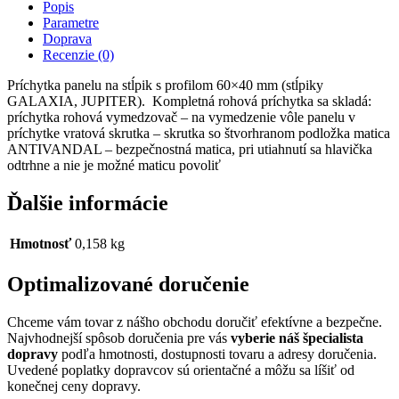
Popis
Parametre
Doprava
Recenzie (0)
Príchytka panelu na stĺpik s profilom 60×40 mm (stĺpiky
GALAXIA, JUPITER). Kompletná rohová príchytka sa skladá:
príchytka rohová vymedzovač – na vymedzenie vôle panelu v
príchytke vratová skrutka – skrutka so štvorhranom podložka matica
ANTIVANDAL – bezpečnostná matica, pri utiahnutí sa hlavička
odtrhne a nie je možné maticu povoliť
Ďalšie informácie
Hmotnosť
0,158 kg
Optimalizované doručenie
Chceme vám tovar z nášho obchodu doručiť efektívne a bezpečne.
Najvhodnejší spôsob doručenia pre vás
vyberie náš špecialista
dopravy
podľa hmotnosti, dostupnosti tovaru a adresy doručenia.
Uvedené poplatky dopravcov sú orientačné a môžu sa líšiť od
konečnej ceny dopravy.