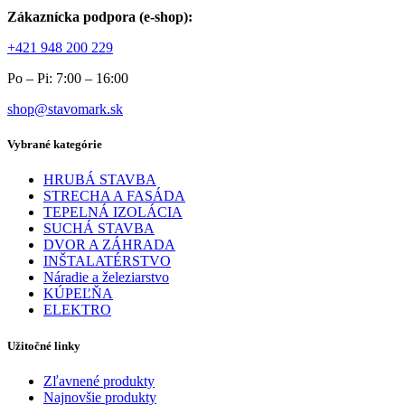
Zákaznícka podpora (e-shop):
+421 948 200 229
Po – Pi: 7:00 – 16:00
shop@stavomark.sk
Vybrané kategórie
HRUBÁ STAVBA
STRECHA A FASÁDA
TEPELNÁ IZOLÁCIA
SUCHÁ STAVBA
DVOR A ZÁHRADA
INŠTALATÉRSTVO
Náradie a železiarstvo
KÚPEĽŇA
ELEKTRO
Užitočné linky
Zľavnené produkty
Najnovšie produkty