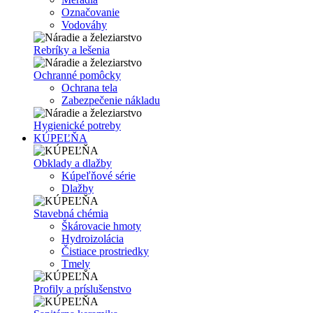
Označovanie
Vodováhy
Rebríky a lešenia
Ochranné pomôcky
Ochrana tela
Zabezpečenie nákladu
Hygienické potreby
KÚPEĽŇA
Obklady a dlažby
Kúpeľňové série
Dlažby
Stavebná chémia
Škárovacie hmoty
Hydroizolácia
Čistiace prostriedky
Tmely
Profily a príslušenstvo