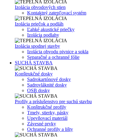
Izolácia obvodových stien
Kontaktný zatepľovací systém
Izolácia priečok a podláh
Ľahké akustické priečky
Izolácia podlahy
Izolácia spodnej stavby
Izolácia obvodu pivnice a sokla
Separačné a ochranné fólie
SUCHÁ STAVBA
Konštrukčné dosky
Sadrokartónové dosky
Sadrovláknité dosky
OSB dosky
Profily a príslušenstvo pre suchú stavbu
Konštrukčné profily
Tmely, stierky, pásky
Upevňovací materiál
Závesné prvky
Ochranné profily a lišty