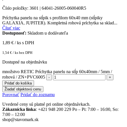
Číslo položky: 3601 | 64041-26005-060040R5
Príchytka panelu na stĺpik s profilom 60x40 mm (stĺpiky
GALAXIA, JUPITER). Kompletná rohová príchytka sa sklad...
Čítať viac
Dostupnosť:
Skladom u dodávateľa
1,89
€ / ks s DPH
1,54
€
/ ks bez DPH
Dostupné na objednávku
množstvo RETIC Príchytka panelu na stĺp 60x40mm / 5mm /
rohová / ZN+PVC6005
Pridať do košíka
Žiadať objektovú cenu
Porovnať
Pridať do zoznamu
Uvedené ceny sú platné pri online objednávkach.
Zákaznícka linka
: +421 948 200 229 Po – Pi: 7:00 – 16:00, So:
7:00 – 12:00
shop@stavomark.sk