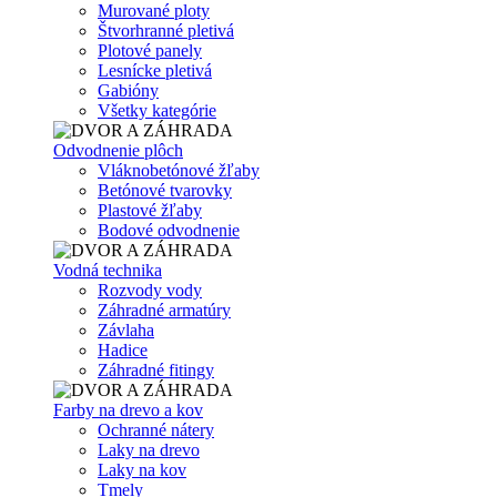
Murované ploty
Štvorhranné pletivá
Plotové panely
Lesnícke pletivá
Gabióny
Všetky kategórie
Odvodnenie plôch
Vláknobetónové žľaby
Betónové tvarovky
Plastové žľaby
Bodové odvodnenie
Vodná technika
Rozvody vody
Záhradné armatúry
Závlaha
Hadice
Záhradné fitingy
Farby na drevo a kov
Ochranné nátery
Laky na drevo
Laky na kov
Tmely