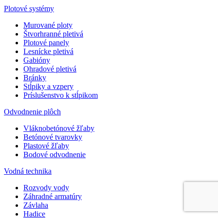
Plotové systémy
Murované ploty
Štvorhranné pletivá
Plotové panely
Lesnícke pletivá
Gabióny
Ohradové pletivá
Bránky
Stĺpiky a vzpery
Príslušenstvo k stĺpikom
Odvodnenie plôch
Vláknobetónové žľaby
Betónové tvarovky
Plastové žľaby
Bodové odvodnenie
Vodná technika
Rozvody vody
Záhradné armatúry
Závlaha
Hadice