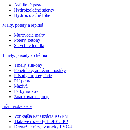
Asfaltové pásy
Hydroizolačné stierky
Hydroizolačné fólie
Malty, potery a lepidlá
Murovacie malty
Potery, betóny
Stavebné lepidlá
Tmely, prísady a chémia
Tmely, silikóny
Penetrácie, adhézne mostíky
Prísady, impregnácie
PU peny
Mazivá
Farby na kov
Značkovacie spreje
Inžinierske siete
Vonkajšia kanalizácia KGEM
Tlakové rozvody LDPE a PP
Drenážne rúry, tvarovky PVC-U