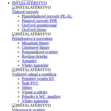
INŠTALATÉRSTVO
Tlakové rozvody
Plastohliníkové rozvody PE-AL
Plastové rozvody PPR
Oceľové pozinkované
Oceľové čierne
Príslušenstvo k rozvodom
Mosadzné fitingy
Chrómové fitingy
Podomietkové systémy
Revízne dvierka
Armatúry
Všetky kategórie
Vnútorný odpad a ventilácia
Potrubný systém HT
Šedé PVC
Sifóny
Vpuste a odtoky
Prípojky k WC, manžety
Všetky kategórie
Vykurovacie systémy