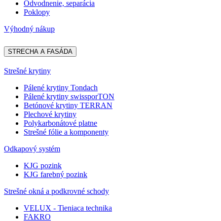
Odvodnenie, separácia
Poklopy
Výhodný nákup
STRECHA A FASÁDA
Strešné krytiny
Pálené krytiny Tondach
Pálené krytiny swissporTON
Betónové krytiny TERRAN
Plechové krytiny
Polykarbonátové platne
Strešné fólie a komponenty
Odkapový systém
KJG pozink
KJG farebný pozink
Strešné okná a podkrovné schody
VELUX - Tieniaca technika
FAKRO