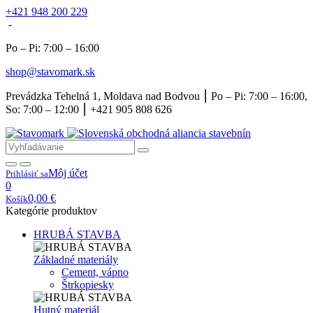
+421 948 200 229
-
Po – Pi: 7:00 – 16:00
shop@stavomark.sk
Prevádzka Tehelná 1, Moldava nad Bodvou ⎮ Po – Pi: 7:00 – 16:00,
So: 7:00 – 12:00 ⎮ +421 905 808 626
Môj účet
Prihlásiť sa
0
0,00
€
Košík
Kategórie produktov
HRUBÁ STAVBA
Základné materiály
Cement, vápno
Štrkopiesky
Hutný materiál