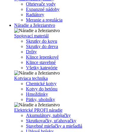
Ohrievače vody
Expanzné nádoby
Radiátory
Meranie a regulácia
Náradie a železiarstvo
Spojovací materiál
Skrutky do kovu
Skrutky do dreva
Drôty
Klince lepenkové
Klince stavebné
Všetky kategórie
Kotviaca technika
Chemické kotvy
Kotvy do betónu
Hmoždinky
Pätky, uholníky
Elektrické PROFI náradie
Akumulátory, nabíjačky
Skrutkovačky, uťahovačky
Stavebné miešačky a miešadlá
Uhlové brúsky