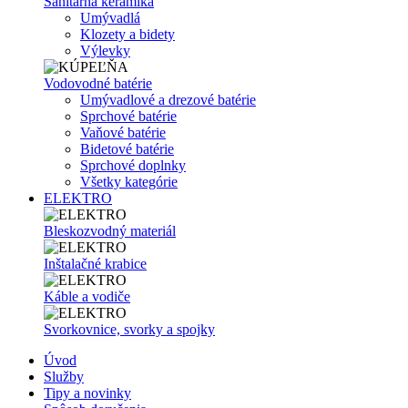
Sanitárna keramika
Umývadlá
Klozety a bidety
Výlevky
Vodovodné batérie
Umývadlové a drezové batérie
Sprchové batérie
Vaňové batérie
Bidetové batérie
Sprchové doplnky
Všetky kategórie
ELEKTRO
Bleskozvodný materiál
Inštalačné krabice
Káble a vodiče
Svorkovnice, svorky a spojky
Úvod
Služby
Tipy a novinky