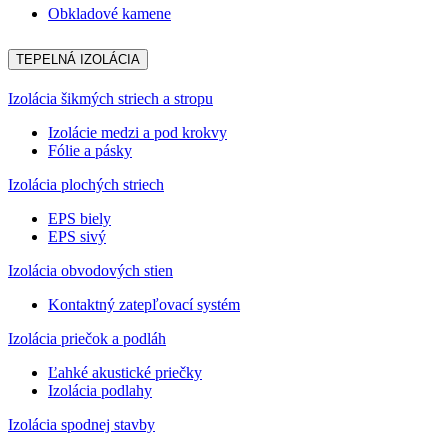
Obkladové kamene
TEPELNÁ IZOLÁCIA
Izolácia šikmých striech a stropu
Izolácie medzi a pod krokvy
Fólie a pásky
Izolácia plochých striech
EPS biely
EPS sivý
Izolácia obvodových stien
Kontaktný zatepľovací systém
Izolácia priečok a podláh
Ľahké akustické priečky
Izolácia podlahy
Izolácia spodnej stavby