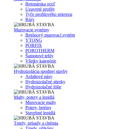
Betonárska oceľ
Uzavreté profily
Tyče profilového prierezu
Rúry
Murovacie systémy
Betónový murovací systém
YTONG
PORFIX
POROTHERM
Šamotové tehly
Všetky kategórie
Hydroizolácia spodnej stavby
Asfaltové pásy
Hydroizolačné stierky
Hydroizolačné fólie
Malty, potery a lepidlá
Murovacie malty
Potery, betóny
Stavebné lepidlá
Tmely, prísady a chémia
Tmely, silikóny