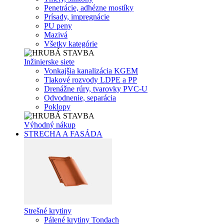
Penetrácie, adhézne mostíky
Prísady, impregnácie
PU peny
Mazivá
Všetky kategórie
Inžinierske siete
Vonkajšia kanalizácia KGEM
Tlakové rozvody LDPE a PP
Drenážne rúry, tvarovky PVC-U
Odvodnenie, separácia
Poklopy
Výhodný nákup
STRECHA A FASÁDA
Strešné krytiny
Pálené krytiny Tondach