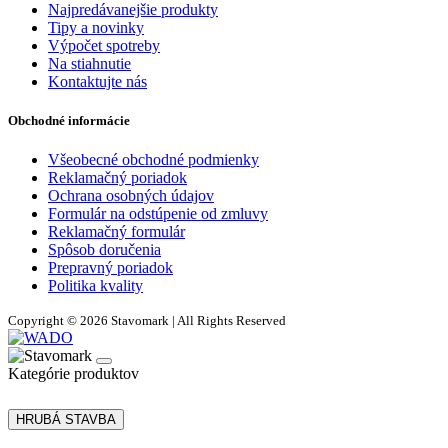
Najpredávanejšie produkty
Tipy a novinky
Výpočet spotreby
Na stiahnutie
Kontaktujte nás
Obchodné informácie
Všeobecné obchodné podmienky
Reklamačný poriadok
Ochrana osobných údajov
Formulár na odstúpenie od zmluvy
Reklamačný formulár
Spôsob doručenia
Prepravný poriadok
Politika kvality
Copyright © 2026 Stavomark | All Rights Reserved
Kategórie produktov
HRUBÁ STAVBA