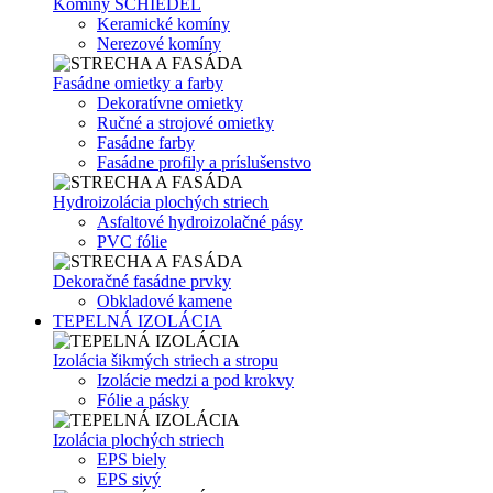
Komíny SCHIEDEL
Keramické komíny
Nerezové komíny
Fasádne omietky a farby
Dekoratívne omietky
Ručné a strojové omietky
Fasádne farby
Fasádne profily a príslušenstvo
Hydroizolácia plochých striech
Asfaltové hydroizolačné pásy
PVC fólie
Dekoračné fasádne prvky
Obkladové kamene
TEPELNÁ IZOLÁCIA
Izolácia šikmých striech a stropu
Izolácie medzi a pod krokvy
Fólie a pásky
Izolácia plochých striech
EPS biely
EPS sivý