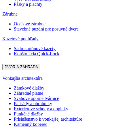
Pásky a plachty
Zárubne
Oceľové zárubne
Stavebné puzdrá pre posuvné dvere
Kazetové podhľady
Sadrokartónové kazety
Konštrukcia Quick-Lock
DVOR A ZÁHRADA
Vonkajšia architektúra
Zámkové dlažby
Záhradné platne
Svahové oporné tvárnice
Palisády a obrubníky
Exteriérové schody a doplnky
Funkčné dlažby
Príslušenstvo k vonkajšej architektúre
Kamenný koberec