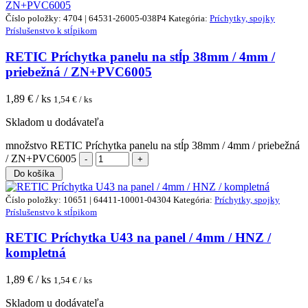
Číslo položky: 4704 | 64531-26005-038P4
Kategória:
Príchytky, spojky
Príslušenstvo k stĺpikom
RETIC Príchytka panelu na stĺp 38mm / 4mm /
priebežná / ZN+PVC6005
1,89
€ / ks
1,54
€ / ks
Skladom u dodávateľa
množstvo RETIC Príchytka panelu na stĺp 38mm / 4mm / priebežná
/ ZN+PVC6005
Do košíka
Číslo položky: 10651 | 64411-10001-04304
Kategória:
Príchytky, spojky
Príslušenstvo k stĺpikom
RETIC Príchytka U43 na panel / 4mm / HNZ /
kompletná
1,89
€ / ks
1,54
€ / ks
Skladom u dodávateľa