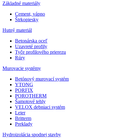
Základné materiály
Cement, vápno
Štrkopiesky
Hutný materiál
Betonárska oceľ
Uzavreté profily
Tyče profilového prierezu
Rúry
Murovacie systémy
Betónový murovací systém
YTONG
PORFIX
POROTHERM
Šamotové tehly
VELOX debniaci systém
Leier
Britterm
Preklady
Hydroizolácia spodnej stavby