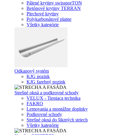
Pálené krytiny swissporTON
Betónové krytiny TERRAN
Plechové krytiny
Polykarbonátové platne
Všetky kategórie
Odkapový systém
KJG pozink
KJG farebný pozink
Strešné okná a podkrovné schody
VELUX - Tieniaca technika
FAKRO
Lemovania a montážne doplnky
Podkrovné schody
Strešné okná do šikmých striech
Všetky kategórie