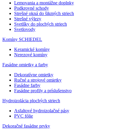
Lemovania a montážne doplnky
Podkrovné schody
Strešné okná do šikmých striech
Strešné výlezy
Svetlíky do plochých striech
Svetlovody
Komíny SCHIEDEL
Keramické komíny
Nerezové komíny
Fasádne omietky a farby
Dekoratívne omietky
Ručné a strojové omietky
Fasádne farby
Fasádne profily a príslušenstvo
Hydroizolácia plochých striech
Asfaltové hydroizolačné pásy
PVC fólie
Dekoračné fasádne prvky