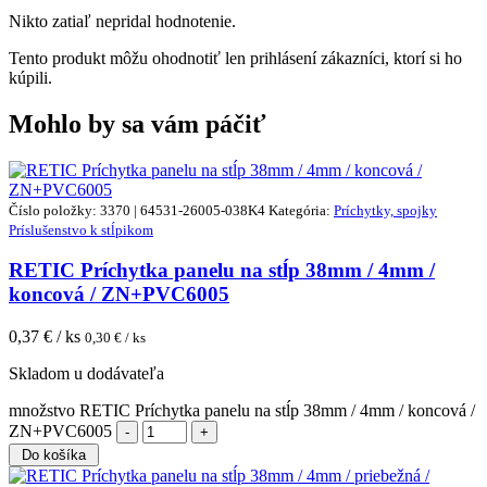
Nikto zatiaľ nepridal hodnotenie.
Tento produkt môžu ohodnotiť len prihlásení zákazníci, ktorí si ho
kúpili.
Mohlo by sa vám páčiť
Číslo položky: 3370 | 64531-26005-038K4
Kategória:
Príchytky, spojky
Príslušenstvo k stĺpikom
RETIC Príchytka panelu na stĺp 38mm / 4mm /
koncová / ZN+PVC6005
0,37
€ / ks
0,30
€ / ks
Skladom u dodávateľa
množstvo RETIC Príchytka panelu na stĺp 38mm / 4mm / koncová /
ZN+PVC6005
Do košíka