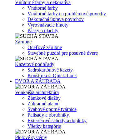
Vnútorné farby a dekoratíva
Vnútorné farby
Vnútorné farby na problémové povrchy
Dekoračná úprava povrchov
Vyrovnávacie hmoty
Pásky a plachty
Zárubne
Oceľové zárubne
Stavebné puzdrá pre posuvné dvere
Kazetové podhľady
Sadrokartónové kazety
Konštrukcia Quick-Lock
DVOR A ZÁHRADA
Vonkajšia architektúra
Zámkové dlažby
Záhradné platne
Svahové oporné tvárnice
Palisády a obrubníky
Exteriérové schody a doplnky
Všetky kategórie
Plotové systémy