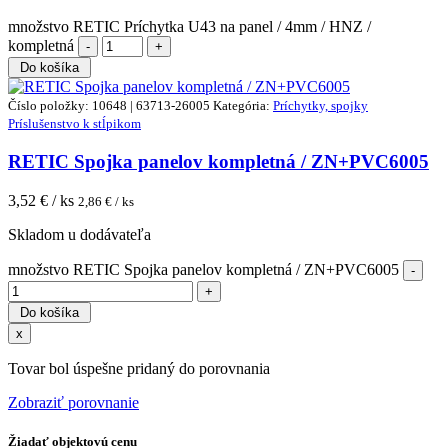
množstvo RETIC Príchytka U43 na panel / 4mm / HNZ /
kompletná
Do košíka
Číslo položky: 10648 | 63713-26005
Kategória:
Príchytky, spojky
Príslušenstvo k stĺpikom
RETIC Spojka panelov kompletná / ZN+PVC6005
3,52
€ / ks
2,86
€ / ks
Skladom u dodávateľa
množstvo RETIC Spojka panelov kompletná / ZN+PVC6005
Do košíka
x
Tovar bol úspešne pridaný do porovnania
Zobraziť porovnanie
Žiadať objektovú cenu