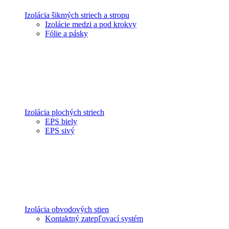
Izolácia šikmých striech a stropu
Izolácie medzi a pod krokvy
Fólie a pásky
Izolácia plochých striech
EPS biely
EPS sivý
Izolácia obvodových stien
Kontaktný zatepľovací systém