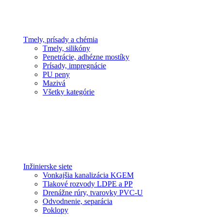
Tmely, prísady a chémia
Tmely, silikóny
Penetrácie, adhézne mostíky
Prísady, impregnácie
PU peny
Mazivá
Všetky kategórie
Inžinierske siete
Vonkajšia kanalizácia KGEM
Tlakové rozvody LDPE a PP
Drenážne rúry, tvarovky PVC-U
Odvodnenie, separácia
Poklopy