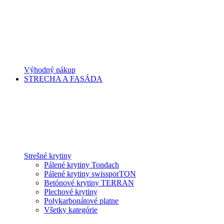
Výhodný nákup
STRECHA A FASÁDA
Strešné krytiny
Pálené krytiny Tondach
Pálené krytiny swissporTON
Betónové krytiny TERRAN
Plechové krytiny
Polykarbonátové platne
Všetky kategórie