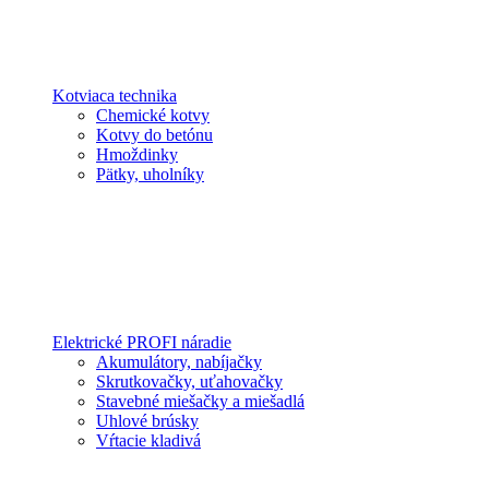
Kotviaca technika
Chemické kotvy
Kotvy do betónu
Hmoždinky
Pätky, uholníky
Elektrické PROFI náradie
Akumulátory, nabíjačky
Skrutkovačky, uťahovačky
Stavebné miešačky a miešadlá
Uhlové brúsky
Vŕtacie kladivá