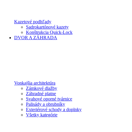
Kazetové podhľady
Sadrokartónové kazety
Konštrukcia Quick-Lock
DVOR A ZÁHRADA
Vonkajšia architektúra
Zámkové dlažby
Záhradné platne
Svahové oporné tvárnice
Palisády a obrubníky
Exteriérové schody a doplnky
Všetky kategórie