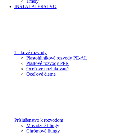
Tmely
INŠTALATÉRSTVO
Tlakové rozvody
Plastohliníkové rozvody PE-AL
Plastové rozvody PPR
Oceľové pozinkované
Oceľové čierne
Príslušenstvo k rozvodom
Mosadzné fitingy
Chrómové fitingy