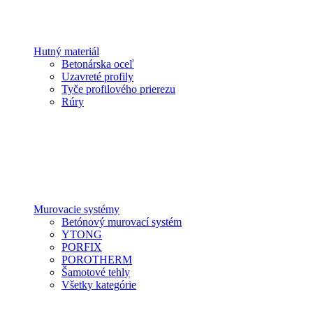
Hutný materiál
Betonárska oceľ
Uzavreté profily
Tyče profilového prierezu
Rúry
Murovacie systémy
Betónový murovací systém
YTONG
PORFIX
POROTHERM
Šamotové tehly
Všetky kategórie