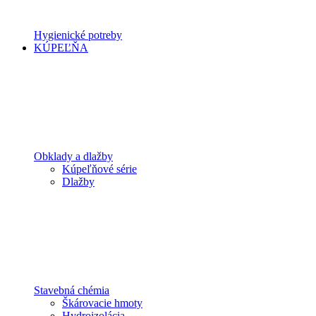
Hygienické potreby
KÚPEĽŇA
Obklady a dlažby
Kúpeľňové série
Dlažby
Stavebná chémia
Škárovacie hmoty
Hydroizolácia