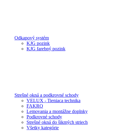
Odkapový systém
KJG pozink
KJG farebný pozink
Strešné okná a podkrovné schody
VELUX - Tieniaca technika
FAKRO
Lemovania a montážne doplnky
Podkrovné schody
Strešné okná do šikmých striech
Všetky kategórie