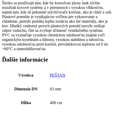
Široko sa používajú tam, kde by korozívne plyny inak rýchlo
rozožrali kovové systémy a v priestoroch s vysokou vlhkosťou,
najmä tam, kde sú prítomné urýchľovače korózie, ako je chlór a soli.
Plastové potrubie je vynikajúcou voľbou pre vykurovanie a
chladenie, pretože ponúka lepšiu izoláciu ako iné materiály, ako je
kov. Hladký vnútorný povrch plastových potrubí navyše znižuje
odpor vzduchu, čím sa zvyšuje účinnosť ventilačného systému.
PVC sa vyznačuje vysokou chemickou odolnosťou (najmä voči
organickým kyselinám a lúhom), vysokou stabilitou a tuhosťou,
vysokou odolnosťou proti korózii, prevádzkovou teplotou od 0 do
+60°C a samozhášavosťou.
Ďalšie informácie
Výrobca
PEŠTAN
Dimenzia DN
63 mm
Dĺžka
400 cm