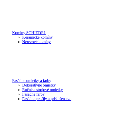
Komíny SCHIEDEL
Keramické komíny
Nerezové komíny
Fasádne omietky a farby
Dekoratívne omietky
Ručné a strojové omietky
Fasádne farby
Fasádne profily a príslušenstvo