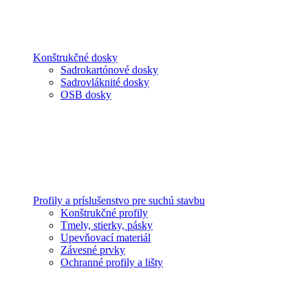
Konštrukčné dosky
Sadrokartónové dosky
Sadrovláknité dosky
OSB dosky
Profily a príslušenstvo pre suchú stavbu
Konštrukčné profily
Tmely, stierky, pásky
Upevňovací materiál
Závesné prvky
Ochranné profily a lišty