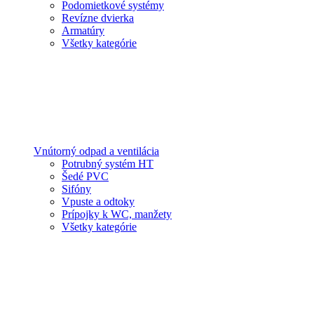
Podomietkové systémy
Revízne dvierka
Armatúry
Všetky kategórie
Vnútorný odpad a ventilácia
Potrubný systém HT
Šedé PVC
Sifóny
Vpuste a odtoky
Prípojky k WC, manžety
Všetky kategórie