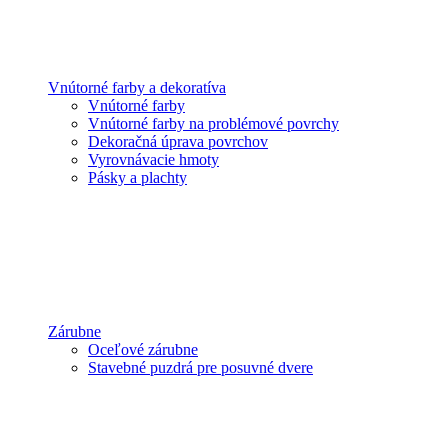
Vnútorné farby a dekoratíva
Vnútorné farby
Vnútorné farby na problémové povrchy
Dekoračná úprava povrchov
Vyrovnávacie hmoty
Pásky a plachty
Zárubne
Oceľové zárubne
Stavebné puzdrá pre posuvné dvere