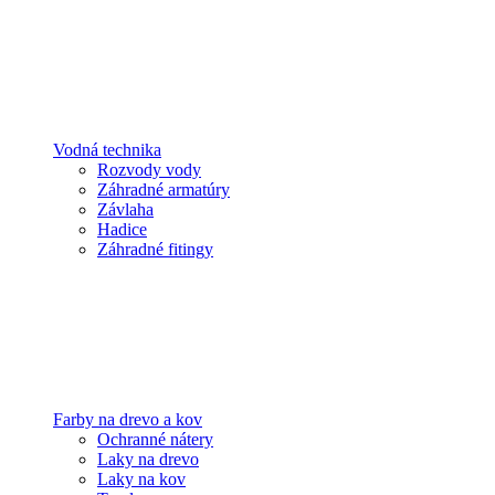
Vodná technika
Rozvody vody
Záhradné armatúry
Závlaha
Hadice
Záhradné fitingy
Farby na drevo a kov
Ochranné nátery
Laky na drevo
Laky na kov