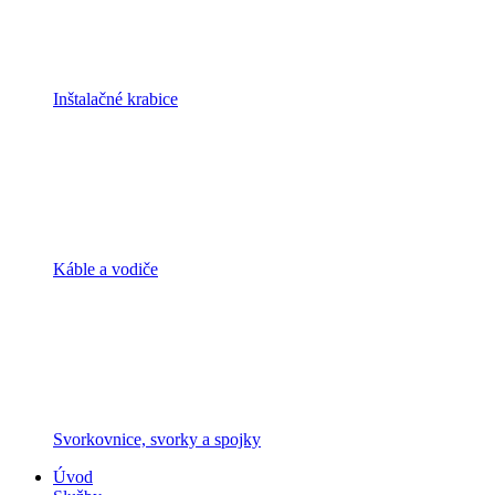
Inštalačné krabice
Káble a vodiče
Svorkovnice, svorky a spojky
Úvod