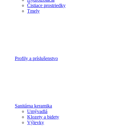
Čistiace prostriedky
Tmely
Profily a príslušenstvo
Sanitárna keramika
Umývadlá
Klozety a bidety
Výlevky