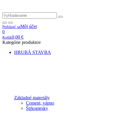
Môj účet
Prihlásiť sa
0
0,00
€
Košík
Kategórie produktov
HRUBÁ STAVBA
Základné materiály
Cement, vápno
Štrkopiesky