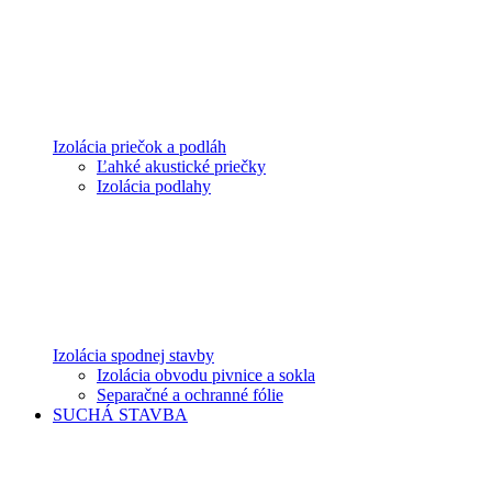
Izolácia priečok a podláh
Ľahké akustické priečky
Izolácia podlahy
Izolácia spodnej stavby
Izolácia obvodu pivnice a sokla
Separačné a ochranné fólie
SUCHÁ STAVBA