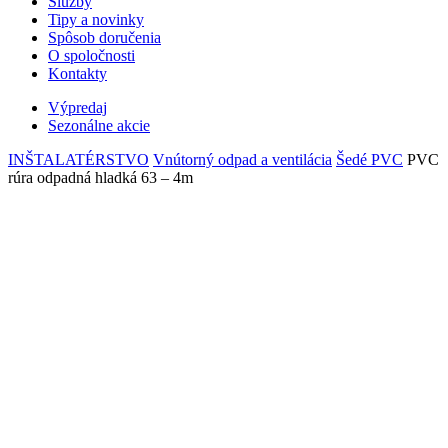
Služby
Tipy a novinky
Spôsob doručenia
O spoločnosti
Kontakty
Výpredaj
Sezonálne akcie
INŠTALATÉRSTVO
Vnútorný odpad a ventilácia
Šedé PVC
PVC
rúra odpadná hladká 63 – 4m