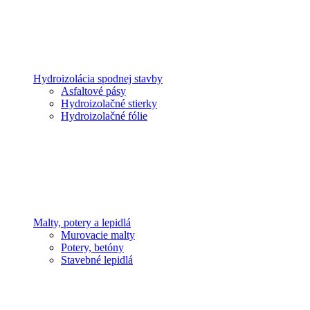
Hydroizolácia spodnej stavby
Asfaltové pásy
Hydroizolačné stierky
Hydroizolačné fólie
Malty, potery a lepidlá
Murovacie malty
Potery, betóny
Stavebné lepidlá