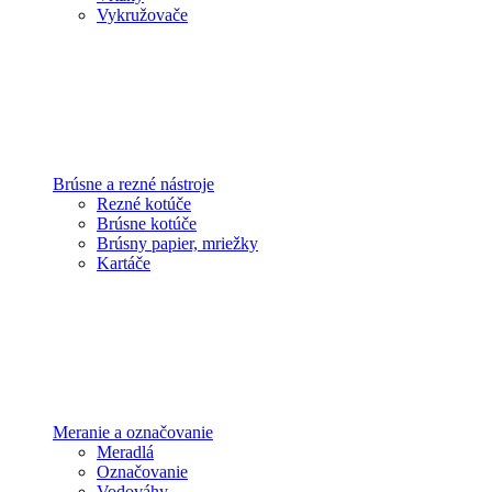
Vykružovače
Brúsne a rezné nástroje
Rezné kotúče
Brúsne kotúče
Brúsny papier, mriežky
Kartáče
Meranie a označovanie
Meradlá
Označovanie
Vodováhy