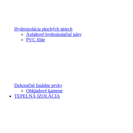
Hydroizolácia plochých striech
Asfaltové hydroizolačné pásy
PVC fólie
Dekoračné fasádne prvky
Obkladové kamene
TEPELNÁ IZOLÁCIA