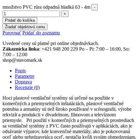
množstvo PVC rúra odpadná hladká 63 - 4m
Pridať do košíka
Žiadať objektovú cenu
Porovnať
Pridať do zoznamu
Uvedené ceny sú platné pri online objednávkach.
Zákaznícka linka
: +421 948 200 229 Po – Pi: 7:00 – 16:00, So:
7:00 – 12:00
shop@stavomark.sk
Popis
Parametre
Doprava
Recenzie (0)
Hoci plastové ventilačné systémy sú určené na použitie v
komerčných a priemyselných inštaláciách, plastové ventilačné
potrubia a armatúry sú tiež široko používané v scénografii, výrobe
rekvizít a produkcii v divadelnom, filmovom a televíznom
priemysle. Pri použití v komerčných a priemyselných prostrediach
sa ventilačné systémy z PVC často používajú v aplikáciách, ako je
odsávanie výparov, kde konvenčné materiály, ako je pokovovaná
oceľ alebo nehrdzavejúca oceľ, nestačia kvôli svojim obmedzeniam.