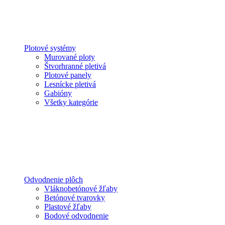
Plotové systémy
Murované ploty
Štvorhranné pletivá
Plotové panely
Lesnícke pletivá
Gabióny
Všetky kategórie
Odvodnenie plôch
Vláknobetónové žľaby
Betónové tvarovky
Plastové žľaby
Bodové odvodnenie