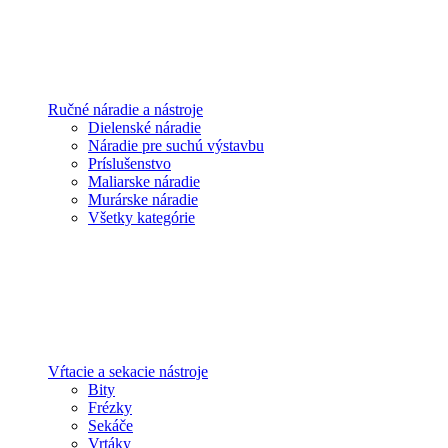
Ručné náradie a nástroje
Dielenské náradie
Náradie pre suchú výstavbu
Príslušenstvo
Maliarske náradie
Murárske náradie
Všetky kategórie
Vŕtacie a sekacie nástroje
Bity
Frézky
Sekáče
Vrtáky