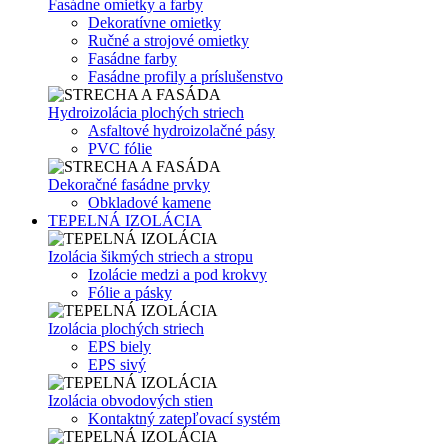
Fasádne omietky a farby
Dekoratívne omietky
Ručné a strojové omietky
Fasádne farby
Fasádne profily a príslušenstvo
Hydroizolácia plochých striech
Asfaltové hydroizolačné pásy
PVC fólie
Dekoračné fasádne prvky
Obkladové kamene
TEPELNÁ IZOLÁCIA
Izolácia šikmých striech a stropu
Izolácie medzi a pod krokvy
Fólie a pásky
Izolácia plochých striech
EPS biely
EPS sivý
Izolácia obvodových stien
Kontaktný zatepľovací systém