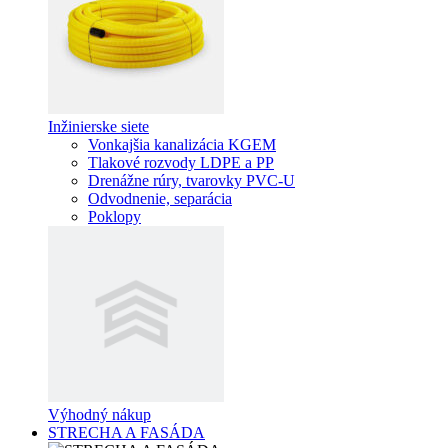
Inžinierske siete
Vonkajšia kanalizácia KGEM
Tlakové rozvody LDPE a PP
Drenážne rúry, tvarovky PVC-U
Odvodnenie, separácia
Poklopy
Výhodný nákup
STRECHA A FASÁDA