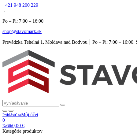
+421 948 200 229
-
Po – Pi: 7:00 – 16:00
shop@stavomark.sk
Prevádzka Tehelná 1, Moldava nad Bodvou ⎮ Po – Pi: 7:00 – 16:00, 
Môj účet
Prihlásiť sa
0
0,00
€
Košík
Kategórie produktov