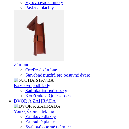
Vyrovnávacie hmoty
Pásky a plachty
Zárubne
Oceľové zárubne
Stavebné puzdrá pre posuvné dvere
Kazetové podhľady
Sadrokartónové kazety
Konštrukcia Quick-Lock
DVOR A ZÁHRADA
Vonkajšia architektúra
Zámkové dlažby
Záhradné platne
Svahové oporné tvárnice