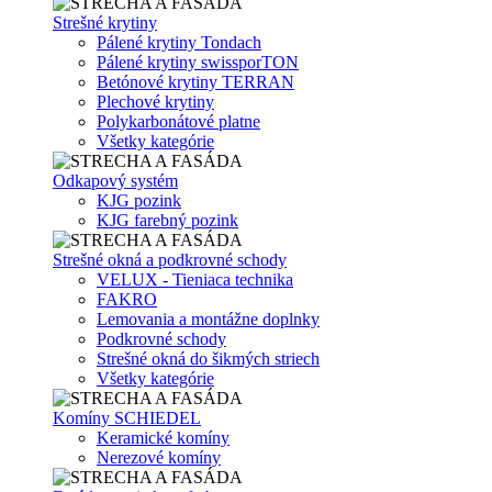
Strešné krytiny
Pálené krytiny Tondach
Pálené krytiny swissporTON
Betónové krytiny TERRAN
Plechové krytiny
Polykarbonátové platne
Všetky kategórie
Odkapový systém
KJG pozink
KJG farebný pozink
Strešné okná a podkrovné schody
VELUX - Tieniaca technika
FAKRO
Lemovania a montážne doplnky
Podkrovné schody
Strešné okná do šikmých striech
Všetky kategórie
Komíny SCHIEDEL
Keramické komíny
Nerezové komíny