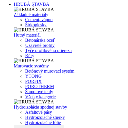
HRUBÁ STAVBA
Základné materiály
Cement, vápno
Štrkopiesky
Hutný materiál
Betonárska oceľ
Uzavreté profily
Tyče profilového prierezu
Rúry
Murovacie systémy
Betónový murovací systém
YTONG
PORFIX
POROTHERM
Šamotové tehly
Všetky kategórie
Hydroizolácia spodnej stavby
Asfaltové pásy
Hydroizolačné stierky
Hydroizolačné fólie