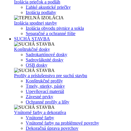
Izolácia priečok a podláh
Ľahké akustické priečky
Izolácia podlahy
Izolácia spodnej stavby
Izolácia obvodu pivnice a sokla
Separačné a ochranné fólie
SUCHÁ STAVBA
Konštrukčné dosky
Sadrokartónové dosky
Sadrovláknité dosky
OSB dosky
Profily a príslušenstvo pre suchú stavbu
Konštrukčné profily
Tmely, stierky, pásky
Upevňovací materiál
Závesné prvky
Ochranné profily a lišty
Vnútorné farby a dekoratíva
Vnútorné farby
Vnútorné farby na problémové povrchy
Dekoračná úprava povrchov