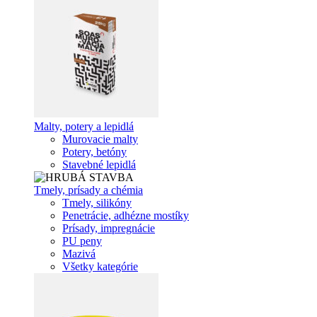
Malty, potery a lepidlá
Murovacie malty
Potery, betóny
Stavebné lepidlá
Tmely, prísady a chémia
Tmely, silikóny
Penetrácie, adhézne mostíky
Prísady, impregnácie
PU peny
Mazivá
Všetky kategórie