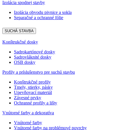
Izolácia spodnej stavby
Izolácia obvodu pivnice a sokla
Separačné a ochranné fólie
SUCHÁ STAVBA
Konštrukčné dosky
Sadrokartónové dosky
Sadrovláknité dosky
OSB dosky
Profily a príslušenstvo pre suchú stavbu
Konštrukčné profily
Tmely, stierky, pásky
Upevňovací materiál
Závesné prvky
Ochranné profily a lišty
Vnútorné farby a dekoratíva
Vnútorné farby
Vnútorné farby na problémové povrchy