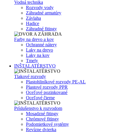
Vodná technika
Rozvody vody
Záhradné armatúry
Závlaha
Hadice
Záhradné fitingy
Farby na drevo a kov
Ochranné nátery
Laky na drevo
Laky na kov
Tmely
INŠTALATÉRSTVO
Tlakové rozvody
Plastohliníkové rozvody PE-AL
Plastové rozvody PPR
Oceľové pozinkované
Oceľové čierne
Príslušenstvo k rozvodom
Mosadzné fitingy
Chrómové fitingy
Podomietkové systémy
Revízne dvierka