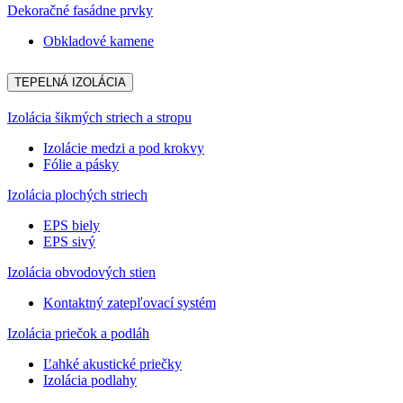
Dekoračné fasádne prvky
Obkladové kamene
TEPELNÁ IZOLÁCIA
Izolácia šikmých striech a stropu
Izolácie medzi a pod krokvy
Fólie a pásky
Izolácia plochých striech
EPS biely
EPS sivý
Izolácia obvodových stien
Kontaktný zatepľovací systém
Izolácia priečok a podláh
Ľahké akustické priečky
Izolácia podlahy