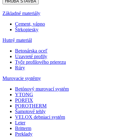
HRUBÁ STAVBA
Základné materiály
Cement, vápno
Štrkopiesky
Hutný materiál
Betonárska oceľ
Uzavreté profily
Tyče profilového prierezu
Rúry
Murovacie systémy
Betónový murovací systém
YTONG
PORFIX
POROTHERM
Šamotové tehly
VELOX debniaci systém
Leier
Britterm
Preklady