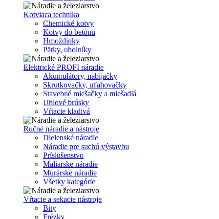
Kotviaca technika
Chemické kotvy
Kotvy do betónu
Hmoždinky
Pätky, uholníky
Elektrické PROFI náradie
Akumulátory, nabíjačky
Skrutkovačky, uťahovačky
Stavebné miešačky a miešadlá
Uhlové brúsky
Vŕtacie kladivá
Ručné náradie a nástroje
Dielenské náradie
Náradie pre suchú výstavbu
Príslušenstvo
Maliarske náradie
Murárske náradie
Všetky kategórie
Vŕtacie a sekacie nástroje
Bity
Frézky