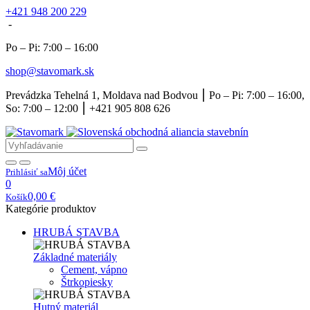
+421 948 200 229
-
Po – Pi: 7:00 – 16:00
shop@stavomark.sk
Prevádzka Tehelná 1, Moldava nad Bodvou ⎮ Po – Pi: 7:00 – 16:00,
So: 7:00 – 12:00 ⎮ +421 905 808 626
Môj účet
Prihlásiť sa
0
0,00
€
Košík
Kategórie produktov
HRUBÁ STAVBA
Základné materiály
Cement, vápno
Štrkopiesky
Hutný materiál