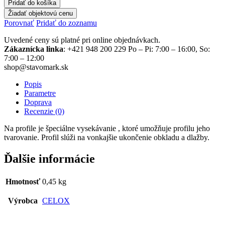
Pridať do košíka
Žiadať objektovú cenu
Porovnať
Pridať do zoznamu
Uvedené ceny sú platné pri online objednávkach.
Zákaznícka linka
: +421 948 200 229 Po – Pi: 7:00 – 16:00, So:
7:00 – 12:00
shop@stavomark.sk
Popis
Parametre
Doprava
Recenzie (0)
Na profile je špeciálne vysekávanie , ktoré umožňuje profilu jeho
tvarovanie. Profil slúži na vonkajšie ukončenie obkladu a dlažby.
Ďalšie informácie
Hmotnosť
0,45 kg
Výrobca
CELOX