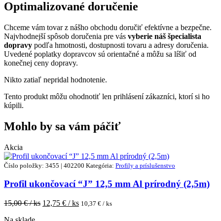
Optimalizované doručenie
Chceme vám tovar z nášho obchodu doručiť efektívne a bezpečne.
Najvhodnejší spôsob doručenia pre vás
vyberie náš špecialista
dopravy
podľa hmotnosti, dostupnosti tovaru a adresy doručenia.
Uvedené poplatky dopravcov sú orientačné a môžu sa líšiť od
konečnej ceny dopravy.
Nikto zatiaľ nepridal hodnotenie.
Tento produkt môžu ohodnotiť len prihlásení zákazníci, ktorí si ho
kúpili.
Mohlo by sa vám páčiť
Akcia
Číslo položky: 3455 | 402200
Kategória:
Profily a príslušenstvo
Profil ukončovací “J” 12,5 mm Al prírodný (2,5m)
15,00
€ / ks
12,75
€ / ks
10,37
€ / ks
Na sklade