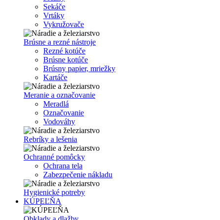
Sekáče
Vrtáky
Vykružovače
Brúsne a rezné nástroje
Rezné kotúče
Brúsne kotúče
Brúsny papier, mriežky
Kartáče
Meranie a označovanie
Meradlá
Označovanie
Vodováhy
Rebríky a lešenia
Ochranné pomôcky
Ochrana tela
Zabezpečenie nákladu
Hygienické potreby
KÚPEĽŇA
Obklady a dlažby