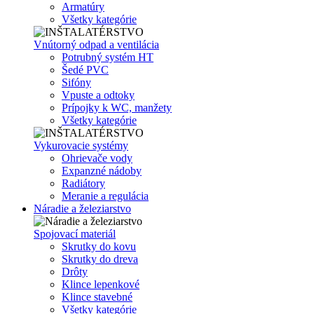
Armatúry
Všetky kategórie
Vnútorný odpad a ventilácia
Potrubný systém HT
Šedé PVC
Sifóny
Vpuste a odtoky
Prípojky k WC, manžety
Všetky kategórie
Vykurovacie systémy
Ohrievače vody
Expanzné nádoby
Radiátory
Meranie a regulácia
Náradie a železiarstvo
Spojovací materiál
Skrutky do kovu
Skrutky do dreva
Drôty
Klince lepenkové
Klince stavebné
Všetky kategórie