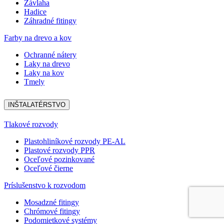
Závlaha
Hadice
Záhradné fitingy
Farby na drevo a kov
Ochranné nátery
Laky na drevo
Laky na kov
Tmely
INŠTALATÉRSTVO
Tlakové rozvody
Plastohliníkové rozvody PE-AL
Plastové rozvody PPR
Oceľové pozinkované
Oceľové čierne
Príslušenstvo k rozvodom
Mosadzné fitingy
Chrómové fitingy
Podomietkové systémy