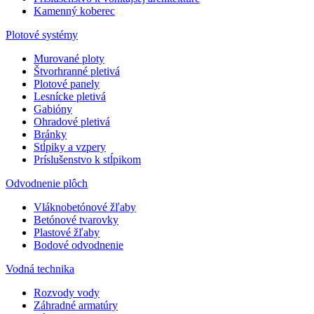
Kamenný koberec
Plotové systémy
Murované ploty
Štvorhranné pletivá
Plotové panely
Lesnícke pletivá
Gabióny
Ohradové pletivá
Bránky
Stĺpiky a vzpery
Príslušenstvo k stĺpikom
Odvodnenie plôch
Vláknobetónové žľaby
Betónové tvarovky
Plastové žľaby
Bodové odvodnenie
Vodná technika
Rozvody vody
Záhradné armatúry