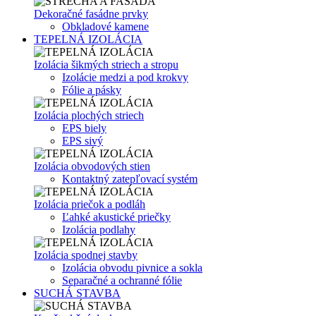
Dekoračné fasádne prvky
Obkladové kamene
TEPELNÁ IZOLÁCIA
Izolácia šikmých striech a stropu
Izolácie medzi a pod krokvy
Fólie a pásky
Izolácia plochých striech
EPS biely
EPS sivý
Izolácia obvodových stien
Kontaktný zatepľovací systém
Izolácia priečok a podláh
Ľahké akustické priečky
Izolácia podlahy
Izolácia spodnej stavby
Izolácia obvodu pivnice a sokla
Separačné a ochranné fólie
SUCHÁ STAVBA