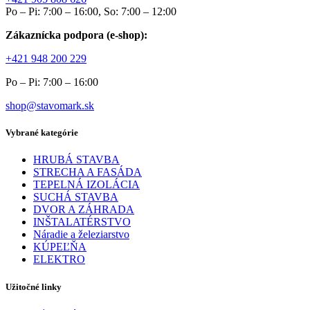
Po – Pi: 7:00 – 16:00, So: 7:00 – 12:00
Zákaznícka podpora (e-shop):
+421 948 200 229
Po – Pi: 7:00 – 16:00
shop@stavomark.sk
Vybrané kategórie
HRUBÁ STAVBA
STRECHA A FASÁDA
TEPELNÁ IZOLÁCIA
SUCHÁ STAVBA
DVOR A ZÁHRADA
INŠTALATÉRSTVO
Náradie a železiarstvo
KÚPEĽŇA
ELEKTRO
Užitočné linky