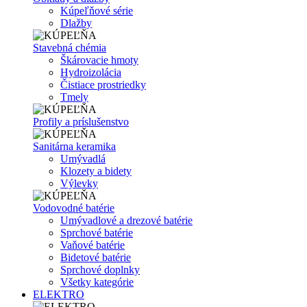
Kúpeľňové série
Dlažby
Stavebná chémia
Škárovacie hmoty
Hydroizolácia
Čistiace prostriedky
Tmely
Profily a príslušenstvo
Sanitárna keramika
Umývadlá
Klozety a bidety
Výlevky
Vodovodné batérie
Umývadlové a drezové batérie
Sprchové batérie
Vaňové batérie
Bidetové batérie
Sprchové doplnky
Všetky kategórie
ELEKTRO