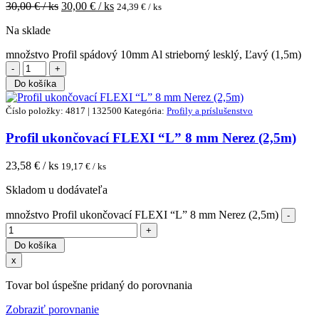
30,00
€ / ks
30,00
€ / ks
24,39
€ / ks
Na sklade
množstvo Profil spádový 10mm Al strieborný lesklý, Ľavý (1,5m)
Do košíka
Číslo položky: 4817 | 132500
Kategória:
Profily a príslušenstvo
Profil ukončovací FLEXI “L” 8 mm Nerez (2,5m)
23,58
€ / ks
19,17
€ / ks
Skladom u dodávateľa
množstvo Profil ukončovací FLEXI “L” 8 mm Nerez (2,5m)
Do košíka
x
Tovar bol úspešne pridaný do porovnania
Zobraziť porovnanie