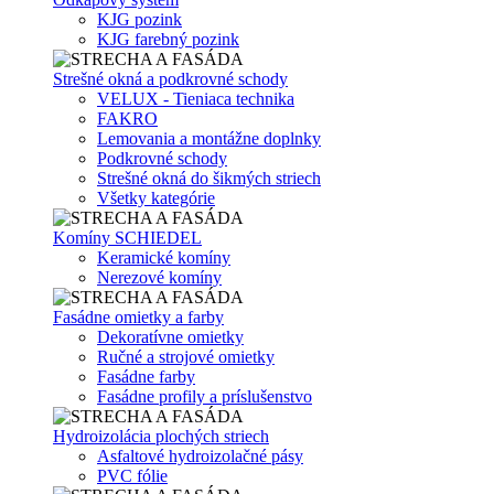
KJG pozink
KJG farebný pozink
Strešné okná a podkrovné schody
VELUX - Tieniaca technika
FAKRO
Lemovania a montážne doplnky
Podkrovné schody
Strešné okná do šikmých striech
Všetky kategórie
Komíny SCHIEDEL
Keramické komíny
Nerezové komíny
Fasádne omietky a farby
Dekoratívne omietky
Ručné a strojové omietky
Fasádne farby
Fasádne profily a príslušenstvo
Hydroizolácia plochých striech
Asfaltové hydroizolačné pásy
PVC fólie