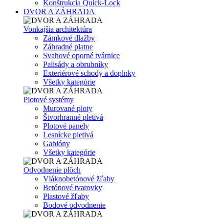
Konštrukcia Quick-Lock
DVOR A ZÁHRADA
Vonkajšia architektúra
Zámkové dlažby
Záhradné platne
Svahové oporné tvárnice
Palisády a obrubníky
Exteriérové schody a doplnky
Všetky kategórie
Plotové systémy
Murované ploty
Štvorhranné pletivá
Plotové panely
Lesnícke pletivá
Gabióny
Všetky kategórie
Odvodnenie plôch
Vláknobetónové žľaby
Betónové tvarovky
Plastové žľaby
Bodové odvodnenie