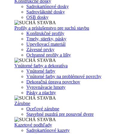
Konštrukčné dosky
Sadrokartónové dosky
Sadrovláknité dosky
OSB dosky
Profily a príslušenstvo pre suchú stavbu
Konštrukčné profily
Tmely, stierky, pásky
Upevňovací materiál
Závesné prvky
Ochranné profily a lišty
Vnútorné farby a dekoratíva
Vnútorné farby
Vnútorné farby na problémové povrchy
Dekoračná úprava povrchov
Vyrovnávacie hmoty
Pásky a plachty
Zárubne
Oceľové zárubne
Stavebné puzdrá pre posuvné dvere
Kazetové podhľady
Sadrokartónové kazety