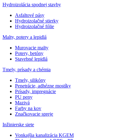
Hydroizolácia spodnej stavby
Asfaltové pásy
Hydroizolačné stierky
Hydroizolačné fólie
Malty, potery a lepidlá
Murovacie malty
Potery, betóny
Stavebné lepidlá
Tmely, prísady a chémia
Tmely, silikóny
Penetrácie, adhézne mostíky
Prísady, impregnácie
PU peny
Mazivá
Farby na kov
Značkovacie spreje
Inžinierske siete
Vonkajšia kanalizácia KGEM