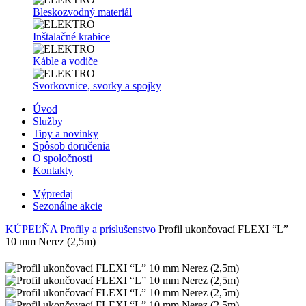
Bleskozvodný materiál
Inštalačné krabice
Káble a vodiče
Svorkovnice, svorky a spojky
Úvod
Služby
Tipy a novinky
Spôsob doručenia
O spoločnosti
Kontakty
Výpredaj
Sezonálne akcie
KÚPEĽŇA
Profily a príslušenstvo
Profil ukončovací FLEXI “L”
10 mm Nerez (2,5m)