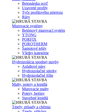
Betonárska oceľ
Uzavreté profily
Tyče profilového prierezu
Rúry
Murovacie systémy
Betónový murovací systém
YTONG
PORFIX
POROTHERM
Šamotové tehly
Všetky kategórie
Hydroizolácia spodnej stavby
Asfaltové pásy
Hydroizolačné stierky
Hydroizolačné fólie
Malty, potery a lepidlá
Murovacie malty
Potery, betóny
Stavebné lepidlá
Tmely, prísady a chémia
Tmely, silikóny