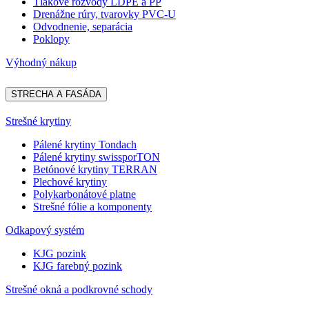
Tlakové rozvody LDPE a PP
Drenážne rúry, tvarovky PVC-U
Odvodnenie, separácia
Poklopy
Výhodný nákup
STRECHA A FASÁDA
Strešné krytiny
Pálené krytiny Tondach
Pálené krytiny swissporTON
Betónové krytiny TERRAN
Plechové krytiny
Polykarbonátové platne
Strešné fólie a komponenty
Odkapový systém
KJG pozink
KJG farebný pozink
Strešné okná a podkrovné schody