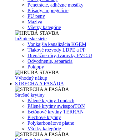
Penetrácie, adhézne mostíky
Prísady, impregnácie
PU peny
Mazivá
Všetky kategórie
Inžinierske siete
Vonkajšia kanalizácia KGEM
Tlakové rozvody LDPE a PP
Drenážne rúry, tvarovky PVC-U
Odvodnenie, separácia
Poklopy
Výhodný nákup
STRECHA A FASÁDA
Strešné krytiny
Pálené krytiny Tondach
Pálené krytiny swissporTON
Betónové krytiny TERRAN
Plechové krytiny
Polykarbonátové platne
Všetky kategórie
Odkapový systém