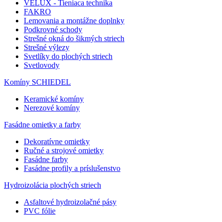
VELUX - Tieniaca technika
FAKRO
Lemovania a montážne doplnky
Podkrovné schody
Strešné okná do šikmých striech
Strešné výlezy
Svetlíky do plochých striech
Svetlovody
Komíny SCHIEDEL
Keramické komíny
Nerezové komíny
Fasádne omietky a farby
Dekoratívne omietky
Ručné a strojové omietky
Fasádne farby
Fasádne profily a príslušenstvo
Hydroizolácia plochých striech
Asfaltové hydroizolačné pásy
PVC fólie