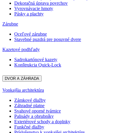
Dekoračná úprava povrchov
Vyrovnávacie hmoty
Pásky a plachty
Zárubne
Oceľové zárubne
Stavebné puzdrá pre posuvné dvere
Kazetové podhľady
Sadrokartónové kazety
Konštrukcia Quick-Lock
DVOR A ZÁHRADA
Vonkajšia architektúra
Zámkové dlažby
Záhradné platne
Svahové oporné tvárnice
Palisády a obrubníky
Exteriérové schody a doplnky
Funkčné dlažby
Príslušenstvo k vonkajšej architektúre