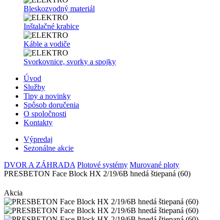
Bleskozvodný materiál
Inštalačné krabice
Káble a vodiče
Svorkovnice, svorky a spojky
Úvod
Služby
Tipy a novinky
Spôsob doručenia
O spoločnosti
Kontakty
Výpredaj
Sezonálne akcie
DVOR A ZÁHRADA
Plotové systémy
Murované ploty
PRESBETON Face Block HX 2/19/6B hnedá štiepaná (60)
Akcia