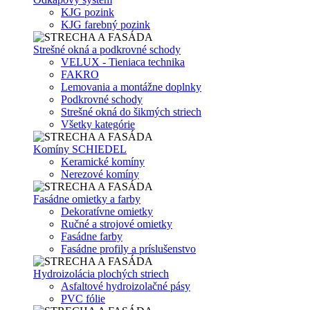
KJG pozink
KJG farebný pozink
Strešné okná a podkrovné schody
VELUX - Tieniaca technika
FAKRO
Lemovania a montážne doplnky
Podkrovné schody
Strešné okná do šikmých striech
Všetky kategórie
Komíny SCHIEDEL
Keramické komíny
Nerezové komíny
Fasádne omietky a farby
Dekoratívne omietky
Ručné a strojové omietky
Fasádne farby
Fasádne profily a príslušenstvo
Hydroizolácia plochých striech
Asfaltové hydroizolačné pásy
PVC fólie