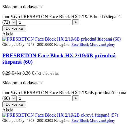
Skladom u dodávateľa
množstvo PRESBETON Face Block HX 2/19/ B hnedá štiepaná
(72)
Do košíka
Akcia
Číslo položky: 4243 | 20010600
Kategória:
Face Block
Murované ploty
PRESBETON Face Block HX 2/19/6B prírodná
štiepaná (60)
9,29
€ / ks
8,36
€ / ks
6,80
€ / ks
Skladom u dodávateľa
množstvo PRESBETON Face Block HX 2/19/6B prírodná štiepaná
(60)
Do košíka
Akcia
Číslo položky: 4803 | 20010205
Kategória:
Face Block
Murované ploty