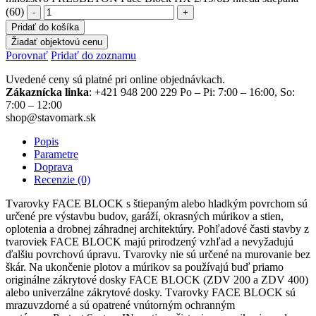
(60)
Pridať do košíka
Žiadať objektovú cenu
Porovnať
Pridať do zoznamu
Uvedené ceny sú platné pri online objednávkach.
Zákaznícka linka
: +421 948 200 229 Po – Pi: 7:00 – 16:00, So:
7:00 – 12:00
shop@stavomark.sk
Popis
Parametre
Doprava
Recenzie (0)
Tvarovky FACE BLOCK s štiepaným alebo hladkým povrchom sú
určené pre výstavbu budov, garáží, okrasných múrikov a stien,
oplotenia a drobnej záhradnej architektúry. Pohľadové časti stavby z
tvaroviek FACE BLOCK majú prirodzený vzhľad a nevyžadujú
ďalšiu povrchovú úpravu. Tvarovky nie sú určené na murovanie bez
škár. Na ukončenie plotov a múrikov sa používajú buď priamo
originálne zákrytové dosky FACE BLOCK (ZDV 200 a ZDV 400)
alebo univerzálne zákrytové dosky. Tvarovky FACE BLOCK sú
mrazuvzdorné a sú opatrené vnútorným ochranným