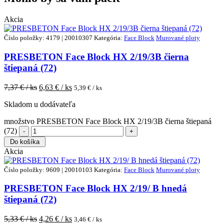
Akcia
Číslo položky: 4179 | 20010307
Kategória:
Face Block
Murované ploty
PRESBETON Face Block HX 2/19/3B čierna
štiepaná (72)
7,37
€ / ks
6,63
€ / ks
5,39
€ / ks
Skladom u dodávateľa
množstvo PRESBETON Face Block HX 2/19/3B čierna štiepaná
(72)
Do košíka
Akcia
Číslo položky: 9609 | 20010103
Kategória:
Face Block
Murované ploty
PRESBETON Face Block HX 2/19/ B hnedá
štiepaná (72)
5,33
€ / ks
4,26
€ / ks
3,46
€ / ks