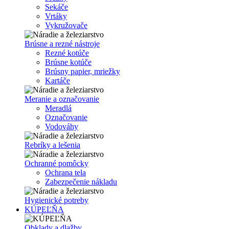
Sekáče
Vrtáky
Vykružovače
Brúsne a rezné nástroje
Rezné kotúče
Brúsne kotúče
Brúsny papier, mriežky
Kartáče
Meranie a označovanie
Meradlá
Označovanie
Vodováhy
Rebríky a lešenia
Ochranné pomôcky
Ochrana tela
Zabezpečenie nákladu
Hygienické potreby
KÚPEĽŇA
Obklady a dlažby