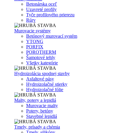
Betonárska oceľ
Uzavreté profily
Tyče profilového prierezu
Rúry
Murovacie systémy
Betónový murovací systém
YTONG
PORFIX
POROTHERM
Šamotové tehly
Všetky kategórie
Hydroizolácia spodnej stavby
Asfaltové pásy
Hydroizolačné stierky
Hydroizolačné fólie
Malty, potery a lepidlá
Murovacie malty
Potery, betóny
Stavebné lepidlá
Tmely, prísady a chémia
Tmely, silikóny