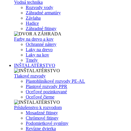
Vodná technika
Rozvody vody
Záhradné armatúry
Závlaha
Hadice
Záhradné fitingy
Farby na drevo a kov
Ochranné nátery
Laky na drevo
Laky na kov
Tmely
INŠTALATÉRSTVO
Tlakové rozvody
Plastohliníkové rozvody PE-AL
Plastové rozvody PPR
Oceľové pozinkované
Oceľové čierne
Príslušenstvo k rozvodom
Mosadzné fitingy
Chrómové fitingy
Podomietkové systémy
Revízne dvierka