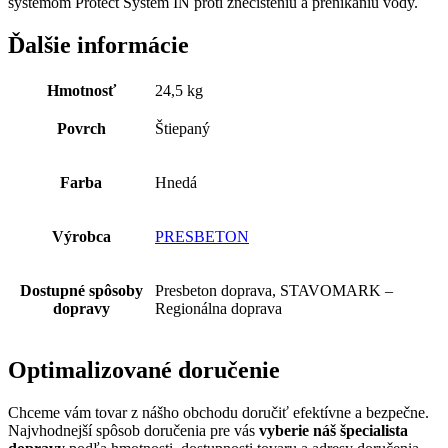
systémom Protect System IN proti znečisteniu a prenikaniu vody.
Ďalšie informácie
Hmotnosť
24,5 kg
Povrch
Štiepaný
Farba
Hnedá
Výrobca
PRESBETON
Dostupné spôsoby
Presbeton doprava, STAVOMARK –
dopravy
Regionálna doprava
Optimalizované doručenie
Chceme vám tovar z nášho obchodu doručiť efektívne a bezpečne.
Najvhodnejší spôsob doručenia pre vás
vyberie náš špecialista