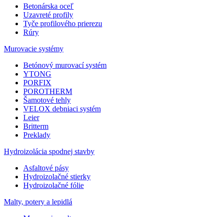
Betonárska oceľ
Uzavreté profily
Tyče profilového prierezu
Rúry
Murovacie systémy
Betónový murovací systém
YTONG
PORFIX
POROTHERM
Šamotové tehly
VELOX debniaci systém
Leier
Britterm
Preklady
Hydroizolácia spodnej stavby
Asfaltové pásy
Hydroizolačné stierky
Hydroizolačné fólie
Malty, potery a lepidlá