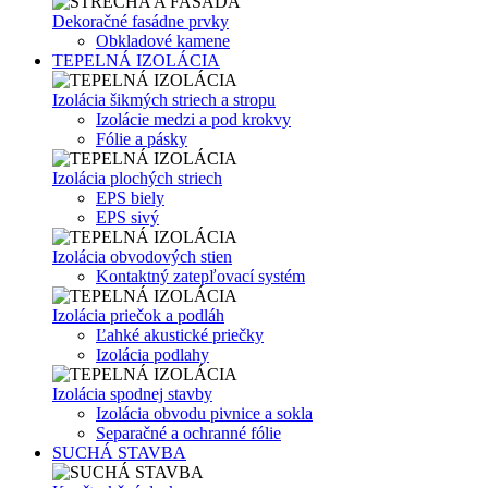
Dekoračné fasádne prvky
Obkladové kamene
TEPELNÁ IZOLÁCIA
Izolácia šikmých striech a stropu
Izolácie medzi a pod krokvy
Fólie a pásky
Izolácia plochých striech
EPS biely
EPS sivý
Izolácia obvodových stien
Kontaktný zatepľovací systém
Izolácia priečok a podláh
Ľahké akustické priečky
Izolácia podlahy
Izolácia spodnej stavby
Izolácia obvodu pivnice a sokla
Separačné a ochranné fólie
SUCHÁ STAVBA