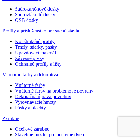
Sadrokartónové dosky
Sadrovláknité dosky
OSB dosky
Profily a príslušenstvo pre suchú stavbu
Konštrukčné profily
Tmely, stierky, pásky
Upevňovací materiál
Závesné prvky
Ochranné profily a lišty
Vnútorné farby a dekoratíva
Vnútorné farby
Vnútorné farby na problémové povrchy
Dekoračná úprava povrchov
Vyrovnávacie hmoty
Pásky a plachty
Zárubne
Oceľové zárubne
Stavebné puzdrá pre posuvné dvere