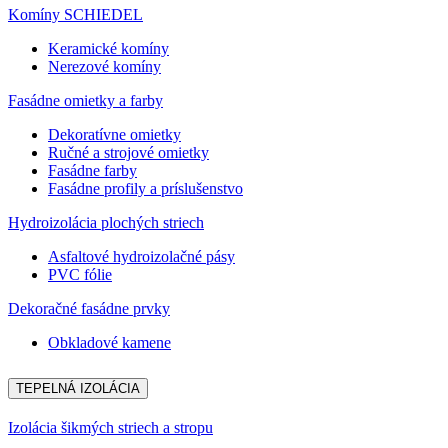
Komíny SCHIEDEL
Keramické komíny
Nerezové komíny
Fasádne omietky a farby
Dekoratívne omietky
Ručné a strojové omietky
Fasádne farby
Fasádne profily a príslušenstvo
Hydroizolácia plochých striech
Asfaltové hydroizolačné pásy
PVC fólie
Dekoračné fasádne prvky
Obkladové kamene
TEPELNÁ IZOLÁCIA
Izolácia šikmých striech a stropu