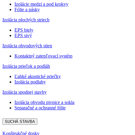
Izolácie medzi a pod krokvy
Fólie a pásky
Izolácia plochých striech
EPS biely
EPS sivý
Izolácia obvodových stien
Kontaktný zatepľovací systém
Izolácia priečok a podláh
Ľahké akustické priečky
Izolácia podlahy
Izolácia spodnej stavby
Izolácia obvodu pivnice a sokla
Separačné a ochranné fólie
SUCHÁ STAVBA
Konštrukčné dosky