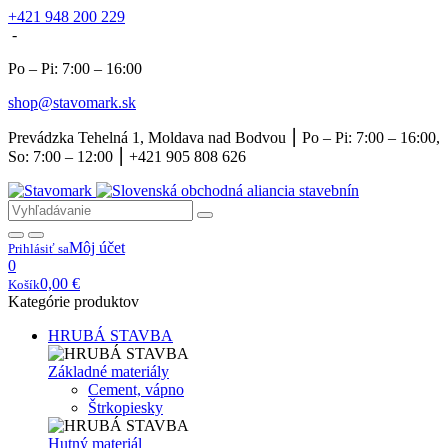
+421 948 200 229
-
Po – Pi: 7:00 – 16:00
shop@stavomark.sk
Prevádzka Tehelná 1, Moldava nad Bodvou ⎮ Po – Pi: 7:00 – 16:00,
So: 7:00 – 12:00 ⎮ +421 905 808 626
Môj účet
Prihlásiť sa
0
0,00
€
Košík
Kategórie produktov
HRUBÁ STAVBA
Základné materiály
Cement, vápno
Štrkopiesky
Hutný materiál