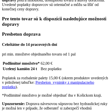
dopravy
podľa hmotnosti, dostupnosti tovaru a adresy doručenia.
Uvedené poplatky dopravcov sú orientačné a môžu sa líšiť od
konečnej ceny dopravy.
Pre tento tovar sú k dispozícii nasledujúce možnosti
dopravy
Presbeton doprava
Celoštátne do 14 pracovných dní
pri min. množstve objednaného tovaru od 1 pal
Podlimitné množstvo*
62,00 €
Ucelený kamión 24 t
Bez poplatku
Poplatok za rozbalenie palety 15,00 € (okrem produktov uvedených
v priloženej tabuľke:
Presbeton_vynimky z manipulacneho
poplatku
).
*Podlimitné množstvo je možné objednať iba v Košickom kraji.
Upozornenie:
Doprava návesovou súpravou bez hydraulickej ruky
je možná len v prípade, že odberateľ si zabezpečí vhodnú