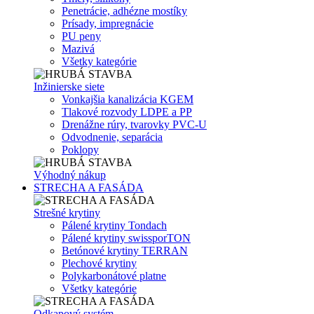
Penetrácie, adhézne mostíky
Prísady, impregnácie
PU peny
Mazivá
Všetky kategórie
Inžinierske siete
Vonkajšia kanalizácia KGEM
Tlakové rozvody LDPE a PP
Drenážne rúry, tvarovky PVC-U
Odvodnenie, separácia
Poklopy
Výhodný nákup
STRECHA A FASÁDA
Strešné krytiny
Pálené krytiny Tondach
Pálené krytiny swissporTON
Betónové krytiny TERRAN
Plechové krytiny
Polykarbonátové platne
Všetky kategórie
Odkapový systém