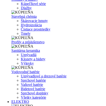
Kúpeľňové série
Dlažby
Stavebná chémia
Škárovacie hmoty
Hydroizolácia
Čistiace prostriedky
Tmely
Profily a príslušenstvo
Sanitárna keramika
Umývadlá
Klozety a bidety
Výlevky
Vodovodné batérie
Umývadlové a drezové batérie
Sprchové batérie
Vaňové batérie
Bidetové batérie
Sprchové doplnky
Všetky kategórie
ELEKTRO