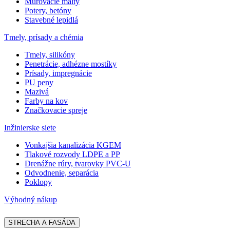
Murovacie malty
Potery, betóny
Stavebné lepidlá
Tmely, prísady a chémia
Tmely, silikóny
Penetrácie, adhézne mostíky
Prísady, impregnácie
PU peny
Mazivá
Farby na kov
Značkovacie spreje
Inžinierske siete
Vonkajšia kanalizácia KGEM
Tlakové rozvody LDPE a PP
Drenážne rúry, tvarovky PVC-U
Odvodnenie, separácia
Poklopy
Výhodný nákup
STRECHA A FASÁDA