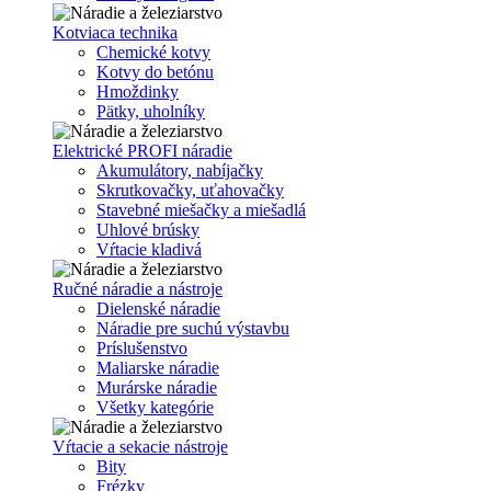
Kotviaca technika
Chemické kotvy
Kotvy do betónu
Hmoždinky
Pätky, uholníky
Elektrické PROFI náradie
Akumulátory, nabíjačky
Skrutkovačky, uťahovačky
Stavebné miešačky a miešadlá
Uhlové brúsky
Vŕtacie kladivá
Ručné náradie a nástroje
Dielenské náradie
Náradie pre suchú výstavbu
Príslušenstvo
Maliarske náradie
Murárske náradie
Všetky kategórie
Vŕtacie a sekacie nástroje
Bity
Frézky