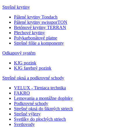
Strešné krytiny
Pálené krytiny Tondach
Pálené krytiny swissporTON
Betónové krytiny TERRAN
Plechové krytiny
Polykarbonátové platne
Strešné fólie a komponenty
Odkapový systém
KJG pozink
KJG farebný pozink
Strešné okná a podkrovné schody
VELUX - Tieniaca technika
FAKRO
Lemovania a montážne doplnky
Podkrovné schody
Strešné okná do šikmých striech
Strešné výlezy
Svetlíky do plochých striech
Svetlovody