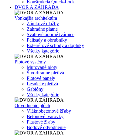
Konštrukcia Quick-Lock
DVOR A ZÁHRADA
Vonkajšia architektúra
Zámkové dlažby
Záhradné platne
Svahové oporné tvárnice
Palisády a obrubníky
Exteriérové schody a doplnky
Všetky kategórie
Plotové systémy
Murované ploty
Štvorhranné pletivá
Plotové panely
Lesnícke pletivá
Gabióny
Všetky kategórie
Odvodnenie plôch
Vláknobetónové žľaby
Betónové tvarovky
Plastové žľaby
Bodové odvodnenie