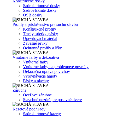
Konštrukčné dosky
Sadrokartónové dosky
Sadrovláknité dosky
OSB dosky
Profily a príslušenstvo pre suchú stavbu
Konštrukčné profily
Tmely, stierky, pásky
Upevňovací materiál
Závesné prvky
Ochranné profily a lišty
Vnútorné farby a dekoratíva
Vnútorné farby
Vnútorné farby na problémové povrchy
Dekoračná úprava povrchov
Vyrovnávacie hmoty
Pásky a plachty
Zárubne
Oceľové zárubne
Stavebné puzdrá pre posuvné dvere
Kazetové podhľady
Sadrokartónové kazety