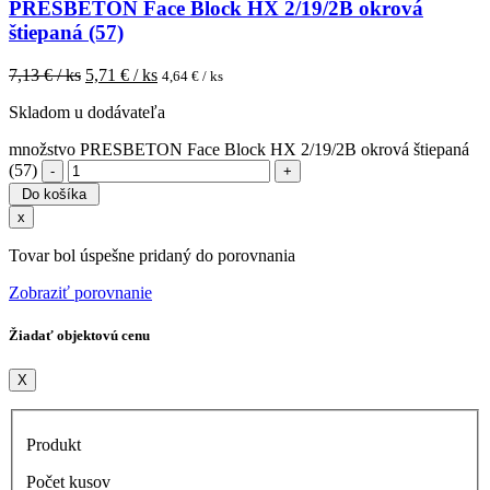
PRESBETON Face Block HX 2/19/2B okrová
štiepaná (57)
7,13
€ / ks
5,71
€ / ks
4,64
€ / ks
Skladom u dodávateľa
množstvo PRESBETON Face Block HX 2/19/2B okrová štiepaná
(57)
Do košíka
x
Tovar bol úspešne pridaný do porovnania
Zobraziť porovnanie
Žiadať objektovú cenu
X
Produkt
Počet kusov