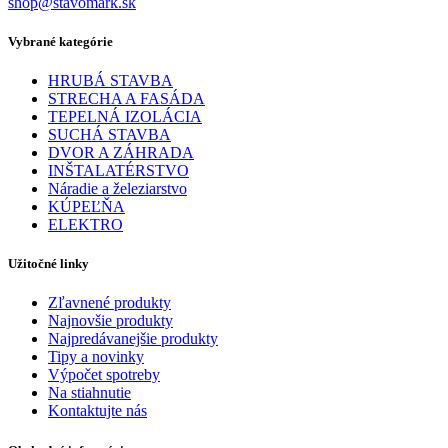
shop@stavomark.sk
Vybrané kategórie
HRUBÁ STAVBA
STRECHA A FASÁDA
TEPELNÁ IZOLÁCIA
SUCHÁ STAVBA
DVOR A ZÁHRADA
INŠTALATÉRSTVO
Náradie a železiarstvo
KÚPEĽŇA
ELEKTRO
Užitočné linky
Zľavnené produkty
Najnovšie produkty
Najpredávanejšie produkty
Tipy a novinky
Výpočet spotreby
Na stiahnutie
Kontaktujte nás