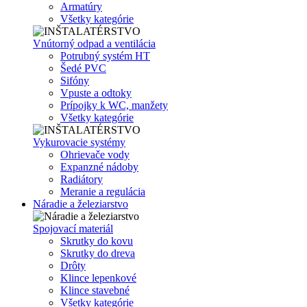
Armatúry
Všetky kategórie
Vnútorný odpad a ventilácia
Potrubný systém HT
Šedé PVC
Sifóny
Vpuste a odtoky
Prípojky k WC, manžety
Všetky kategórie
Vykurovacie systémy
Ohrievače vody
Expanzné nádoby
Radiátory
Meranie a regulácia
Náradie a železiarstvo
Spojovací materiál
Skrutky do kovu
Skrutky do dreva
Drôty
Klince lepenkové
Klince stavebné
Všetky kategórie