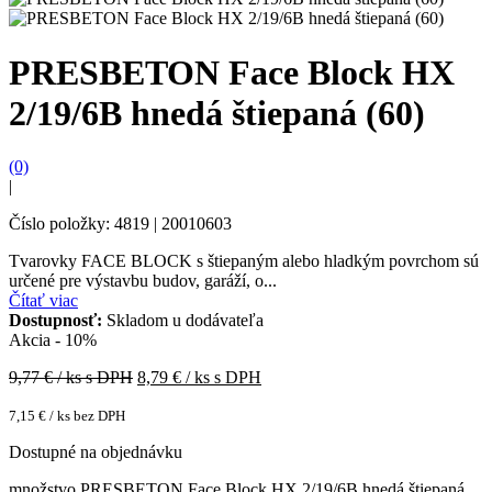
PRESBETON Face Block HX
2/19/6B hnedá štiepaná (60)
(0)
|
Číslo položky: 4819 | 20010603
Tvarovky FACE BLOCK s štiepaným alebo hladkým povrchom sú
určené pre výstavbu budov, garáží, o...
Čítať viac
Dostupnosť:
Skladom u dodávateľa
Akcia - 10%
9,77
€ / ks s DPH
8,79
€ / ks s DPH
7,15
€
/ ks bez DPH
Dostupné na objednávku
množstvo PRESBETON Face Block HX 2/19/6B hnedá štiepaná