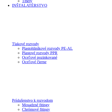
Tmely
INŠTALATÉRSTVO
Tlakové rozvody
Plastohliníkové rozvody PE-AL
Plastové rozvody PPR
Oceľové pozinkované
Oceľové čierne
Príslušenstvo k rozvodom
Mosadzné fitingy
Chrómové fitingy