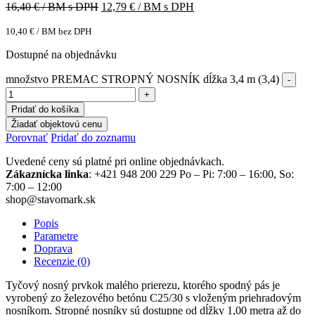
16,40
€ / BM s DPH
12,79
€ / BM s DPH
10,40
€
/ BM bez DPH
Dostupné na objednávku
množstvo PREMAC STROPNÝ NOSNÍK dĺžka 3,4 m (3,4)
Pridať do košíka
Žiadať objektovú cenu
Porovnať
Pridať do zoznamu
Uvedené ceny sú platné pri online objednávkach.
Zákaznícka linka
: +421 948 200 229 Po – Pi: 7:00 – 16:00, So:
7:00 – 12:00
shop@stavomark.sk
Popis
Parametre
Doprava
Recenzie (0)
Tyčový nosný prvkok malého prierezu, ktorého spodný pás je
vyrobený zo železového betónu C25/30 s vloženým priehradovým
nosníkom. Stropné nosníky sú dostupne od dĺžky 1,00 metra až do