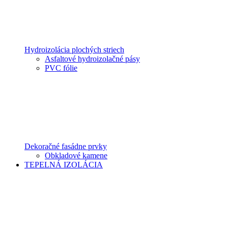
Hydroizolácia plochých striech
Asfaltové hydroizolačné pásy
PVC fólie
Dekoračné fasádne prvky
Obkladové kamene
TEPELNÁ IZOLÁCIA