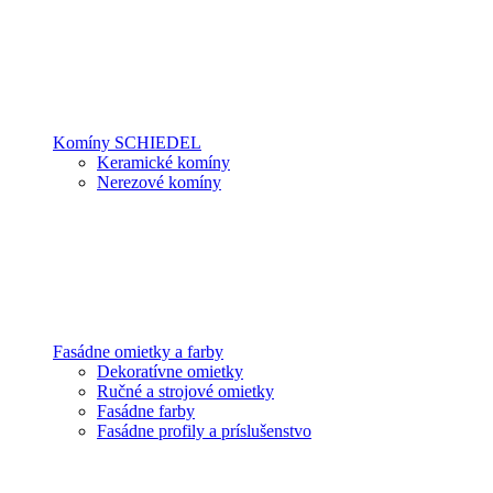
Komíny SCHIEDEL
Keramické komíny
Nerezové komíny
Fasádne omietky a farby
Dekoratívne omietky
Ručné a strojové omietky
Fasádne farby
Fasádne profily a príslušenstvo