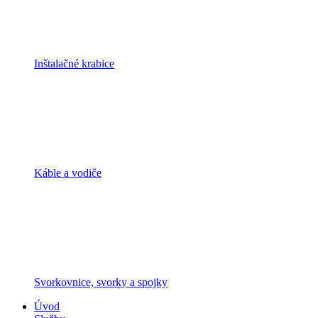
Inštalačné krabice
Káble a vodiče
Svorkovnice, svorky a spojky
Úvod