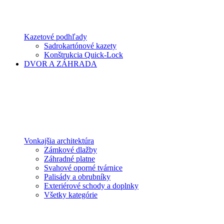
Kazetové podhľady
Sadrokartónové kazety
Konštrukcia Quick-Lock
DVOR A ZÁHRADA
Vonkajšia architektúra
Zámkové dlažby
Záhradné platne
Svahové oporné tvárnice
Palisády a obrubníky
Exteriérové schody a doplnky
Všetky kategórie