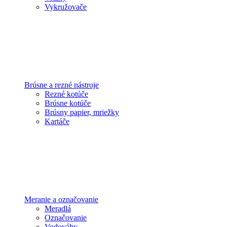
Vykružovače
Brúsne a rezné nástroje
Rezné kotúče
Brúsne kotúče
Brúsny papier, mriežky
Kartáče
Meranie a označovanie
Meradlá
Označovanie
Vodováhy