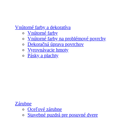
Vnútorné farby a dekoratíva
Vnútorné farby
Vnútorné farby na problémové povrchy
Dekoračná úprava povrchov
Vyrovnávacie hmoty
Pásky a plachty
Zárubne
Oceľové zárubne
Stavebné puzdrá pre posuvné dvere