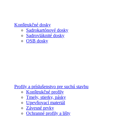
Konštrukčné dosky
Sadrokartónové dosky
Sadrovláknité dosky
OSB dosky
Profily a príslušenstvo pre suchú stavbu
Konštrukčné profily
Tmely, stierky, pásky
Upevňovací materiál
Závesné prvky
Ochranné profily a lišty