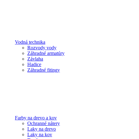
Vodná technika
Rozvody vody
Záhradné armatúry
Závlaha
Hadice
Záhradné fitingy
Farby na drevo a kov
Ochranné nátery
Laky na drevo
Laky na kov