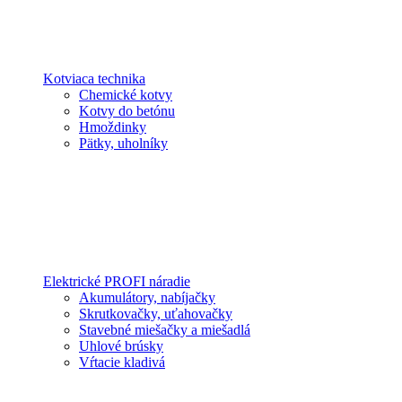
Kotviaca technika
Chemické kotvy
Kotvy do betónu
Hmoždinky
Pätky, uholníky
Elektrické PROFI náradie
Akumulátory, nabíjačky
Skrutkovačky, uťahovačky
Stavebné miešačky a miešadlá
Uhlové brúsky
Vŕtacie kladivá