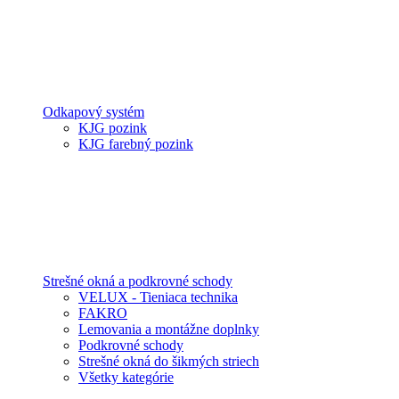
Odkapový systém
KJG pozink
KJG farebný pozink
Strešné okná a podkrovné schody
VELUX - Tieniaca technika
FAKRO
Lemovania a montážne doplnky
Podkrovné schody
Strešné okná do šikmých striech
Všetky kategórie