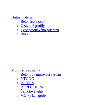
Hutný materiál
Betonárska oceľ
Uzavreté profily
Tyče profilového prierezu
Rúry
Murovacie systémy
Betónový murovací systém
YTONG
PORFIX
POROTHERM
Šamotové tehly
Všetky kategórie