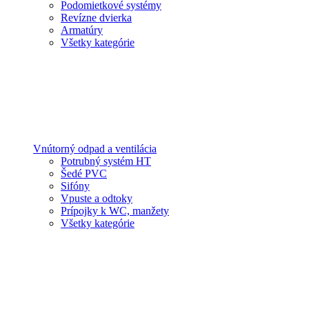
Podomietkové systémy
Revízne dvierka
Armatúry
Všetky kategórie
Vnútorný odpad a ventilácia
Potrubný systém HT
Šedé PVC
Sifóny
Vpuste a odtoky
Prípojky k WC, manžety
Všetky kategórie