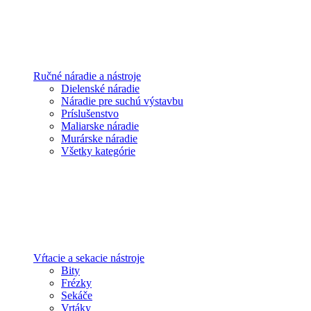
Ručné náradie a nástroje
Dielenské náradie
Náradie pre suchú výstavbu
Príslušenstvo
Maliarske náradie
Murárske náradie
Všetky kategórie
Vŕtacie a sekacie nástroje
Bity
Frézky
Sekáče
Vrtáky