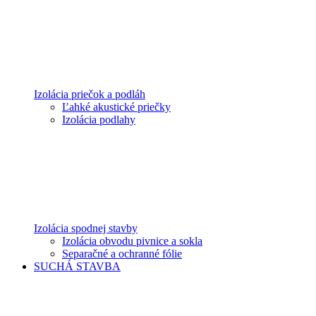
Izolácia priečok a podláh
Ľahké akustické priečky
Izolácia podlahy
Izolácia spodnej stavby
Izolácia obvodu pivnice a sokla
Separačné a ochranné fólie
SUCHÁ STAVBA