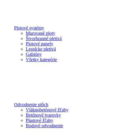
Plotové systémy
Murované ploty
Štvorhranné pletivá
Plotové panely
Lesnícke pletivá
Gabióny
Všetky kategórie
Odvodnenie plôch
Vláknobetónové žľaby
Betónové tvarovky
Plastové žľaby
Bodové odvodnenie