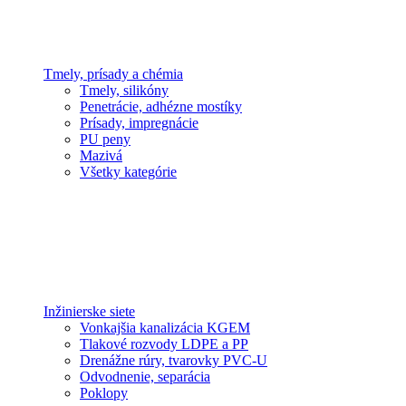
Tmely, prísady a chémia
Tmely, silikóny
Penetrácie, adhézne mostíky
Prísady, impregnácie
PU peny
Mazivá
Všetky kategórie
Inžinierske siete
Vonkajšia kanalizácia KGEM
Tlakové rozvody LDPE a PP
Drenážne rúry, tvarovky PVC-U
Odvodnenie, separácia
Poklopy