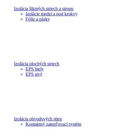
Izolácia šikmých striech a stropu
Izolácie medzi a pod krokvy
Fólie a pásky
Izolácia plochých striech
EPS biely
EPS sivý
Izolácia obvodových stien
Kontaktný zatepľovací systém