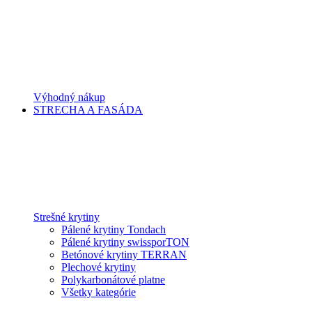
Výhodný nákup
STRECHA A FASÁDA
Strešné krytiny
Pálené krytiny Tondach
Pálené krytiny swissporTON
Betónové krytiny TERRAN
Plechové krytiny
Polykarbonátové platne
Všetky kategórie