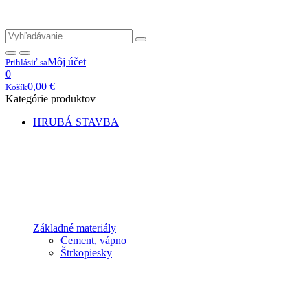
Môj účet
Prihlásiť sa
0
0,00
€
Košík
Kategórie produktov
HRUBÁ STAVBA
Základné materiály
Cement, vápno
Štrkopiesky