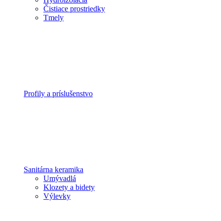
Čistiace prostriedky
Tmely
Profily a príslušenstvo
Sanitárna keramika
Umývadlá
Klozety a bidety
Výlevky