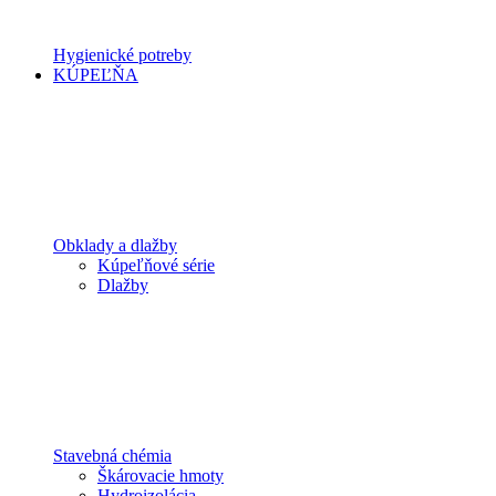
Hygienické potreby
KÚPEĽŇA
Obklady a dlažby
Kúpeľňové série
Dlažby
Stavebná chémia
Škárovacie hmoty
Hydroizolácia