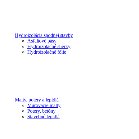
Hydroizolácia spodnej stavby
Asfaltové pásy
Hydroizolačné stierky
Hydroizolačné fólie
Malty, potery a lepidlá
Murovacie malty
Potery, betóny
Stavebné lepidlá