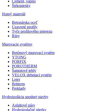
Cement, vápno
Štrkopiesky
Hutný materiál
Betonárska oceľ
Uzavreté profily
Tyče profilového prierezu
Rúry
Murovacie systémy
Betónový murovací systém
YTONG
PORFIX
POROTHERM
Šamotové tehly
VELOX debniaci systém
Leier
Britterm
Preklady
Hydroizolácia spodnej stavby
Asfaltové pásy
Hydroizolačné stierky