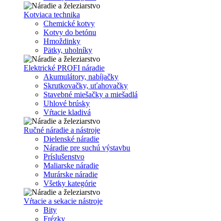
Kotviaca technika
Chemické kotvy
Kotvy do betónu
Hmoždinky
Pätky, uholníky
Elektrické PROFI náradie
Akumulátory, nabíjačky
Skrutkovačky, uťahovačky
Stavebné miešačky a miešadlá
Uhlové brúsky
Vŕtacie kladivá
Ručné náradie a nástroje
Dielenské náradie
Náradie pre suchú výstavbu
Príslušenstvo
Maliarske náradie
Murárske náradie
Všetky kategórie
Vŕtacie a sekacie nástroje
Bity
Frézky