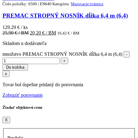
Číslo položky: 6500 | EN640
Kategória:
Murovacie tvárnice
PREMAC STROPNÝ NOSNÍK dĺžka 6,4 m (6,4)
129.29 € / ks
25,90
€ / BM
20,20
€ / BM
16,42
€ / BM
Skladom u dodávateľa
množstvo PREMAC STROPNÝ NOSNÍK dĺžka 6,4 m (6,4)
Do košíka
x
Tovar bol úspešne pridaný do porovnania
Zobraziť porovnanie
Žiadať objektovú cenu
X
Produkt