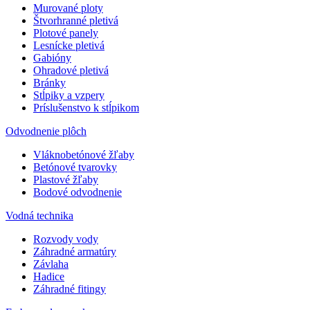
Murované ploty
Štvorhranné pletivá
Plotové panely
Lesnícke pletivá
Gabióny
Ohradové pletivá
Bránky
Stĺpiky a vzpery
Príslušenstvo k stĺpikom
Odvodnenie plôch
Vláknobetónové žľaby
Betónové tvarovky
Plastové žľaby
Bodové odvodnenie
Vodná technika
Rozvody vody
Záhradné armatúry
Závlaha
Hadice
Záhradné fitingy