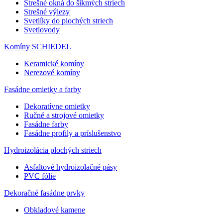
Strešné okná do šikmých striech
Strešné výlezy
Svetlíky do plochých striech
Svetlovody
Komíny SCHIEDEL
Keramické komíny
Nerezové komíny
Fasádne omietky a farby
Dekoratívne omietky
Ručné a strojové omietky
Fasádne farby
Fasádne profily a príslušenstvo
Hydroizolácia plochých striech
Asfaltové hydroizolačné pásy
PVC fólie
Dekoračné fasádne prvky
Obkladové kamene