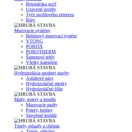
Betonárska oceľ
Uzavreté profily
Tyče profilového prierezu
Rúry
Murovacie systémy
Betónový murovací systém
YTONG
PORFIX
POROTHERM
Šamotové tehly
Všetky kategórie
Hydroizolácia spodnej stavby
Asfaltové pásy
Hydroizolačné stierky
Hydroizolačné fólie
Malty, potery a lepidlá
Murovacie malty
Potery, betóny
Stavebné lepidlá
Tmely, prísady a chémia
Tmely, silikóny