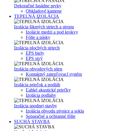
Dekoračné fasádne prvky
Obkladové kamene
TEPELNÁ IZOLÁCIA
Izolácia šikmých striech a stropu
Izolácie medzi a pod krokvy
Fólie a pásky
Izolácia plochých striech
EPS biely
EPS sivý
Izolácia obvodových stien
Kontaktný zatepľovací systém
Izolácia priečok a podláh
Ľahké akustické priečky
Izolácia podlahy
Izolácia spodnej stavby
Izolácia obvodu pivnice a sokla
Separačné a ochranné fólie
SUCHÁ STAVBA