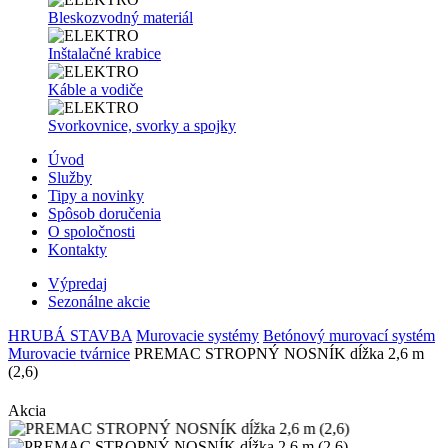
Bleskozvodný materiál
Inštalačné krabice
Káble a vodiče
Svorkovnice, svorky a spojky
Úvod
Služby
Tipy a novinky
Spôsob doručenia
O spoločnosti
Kontakty
Výpredaj
Sezonálne akcie
HRUBÁ STAVBA
Murovacie systémy
Betónový murovací systém
Murovacie tvárnice
PREMAC STROPNÝ NOSNÍK dĺžka 2,6 m
(2,6)
Akcia