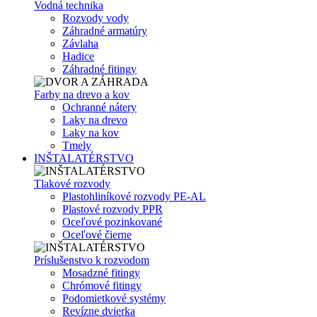
Vodná technika
Rozvody vody
Záhradné armatúry
Závlaha
Hadice
Záhradné fitingy
Farby na drevo a kov
Ochranné nátery
Laky na drevo
Laky na kov
Tmely
INŠTALATÉRSTVO
Tlakové rozvody
Plastohliníkové rozvody PE-AL
Plastové rozvody PPR
Oceľové pozinkované
Oceľové čierne
Príslušenstvo k rozvodom
Mosadzné fitingy
Chrómové fitingy
Podomietkové systémy
Revízne dvierka