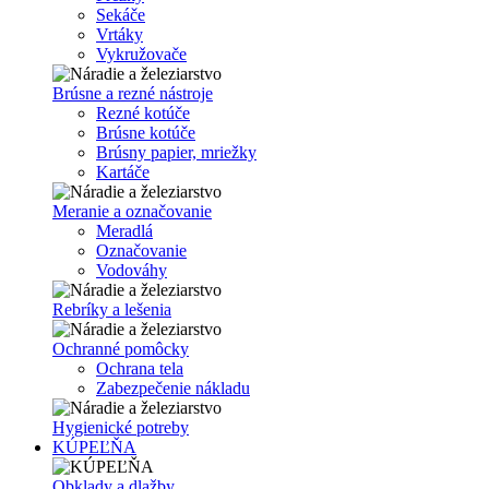
Sekáče
Vrtáky
Vykružovače
Brúsne a rezné nástroje
Rezné kotúče
Brúsne kotúče
Brúsny papier, mriežky
Kartáče
Meranie a označovanie
Meradlá
Označovanie
Vodováhy
Rebríky a lešenia
Ochranné pomôcky
Ochrana tela
Zabezpečenie nákladu
Hygienické potreby
KÚPEĽŇA
Obklady a dlažby