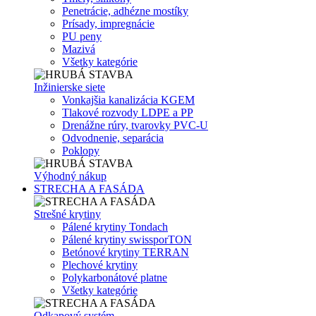
Penetrácie, adhézne mostíky
Prísady, impregnácie
PU peny
Mazivá
Všetky kategórie
Inžinierske siete
Vonkajšia kanalizácia KGEM
Tlakové rozvody LDPE a PP
Drenážne rúry, tvarovky PVC-U
Odvodnenie, separácia
Poklopy
Výhodný nákup
STRECHA A FASÁDA
Strešné krytiny
Pálené krytiny Tondach
Pálené krytiny swissporTON
Betónové krytiny TERRAN
Plechové krytiny
Polykarbonátové platne
Všetky kategórie
Odkapový systém