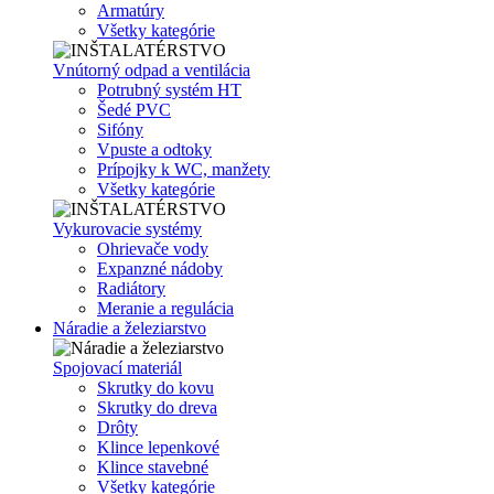
Armatúry
Všetky kategórie
Vnútorný odpad a ventilácia
Potrubný systém HT
Šedé PVC
Sifóny
Vpuste a odtoky
Prípojky k WC, manžety
Všetky kategórie
Vykurovacie systémy
Ohrievače vody
Expanzné nádoby
Radiátory
Meranie a regulácia
Náradie a železiarstvo
Spojovací materiál
Skrutky do kovu
Skrutky do dreva
Drôty
Klince lepenkové
Klince stavebné
Všetky kategórie