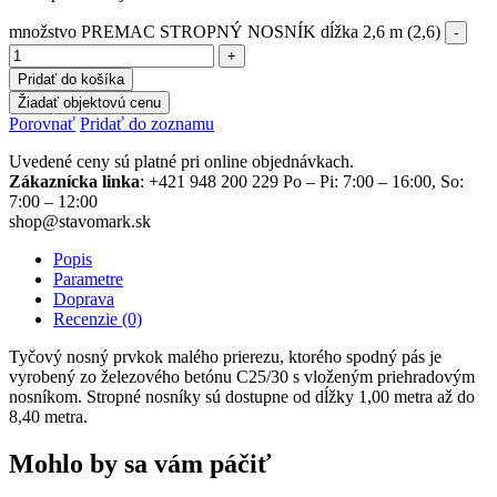
množstvo PREMAC STROPNÝ NOSNÍK dĺžka 2,6 m (2,6)
Pridať do košíka
Žiadať objektovú cenu
Porovnať
Pridať do zoznamu
Uvedené ceny sú platné pri online objednávkach.
Zákaznícka linka
: +421 948 200 229 Po – Pi: 7:00 – 16:00, So:
7:00 – 12:00
shop@stavomark.sk
Popis
Parametre
Doprava
Recenzie (0)
Tyčový nosný prvkok malého prierezu, ktorého spodný pás je
vyrobený zo železového betónu C25/30 s vloženým priehradovým
nosníkom. Stropné nosníky sú dostupne od dĺžky 1,00 metra až do
8,40 metra.
Mohlo by sa vám páčiť