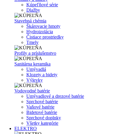
Kúpeľňové série
Dlažby
Stavebná chémia
Škárovacie hmoty
Hydroizolácia
Čistiace prostriedky
Tmely
Profily a príslušenstvo
Sanitárna keramika
Umývadlá
Klozety a bidety
Výlevky
Vodovodné batérie
Umývadlové a drezové batérie
Sprchové batérie
Vaňové batérie
Bidetové batérie
Sprchové doplnky
Všetky kategórie
ELEKTRO