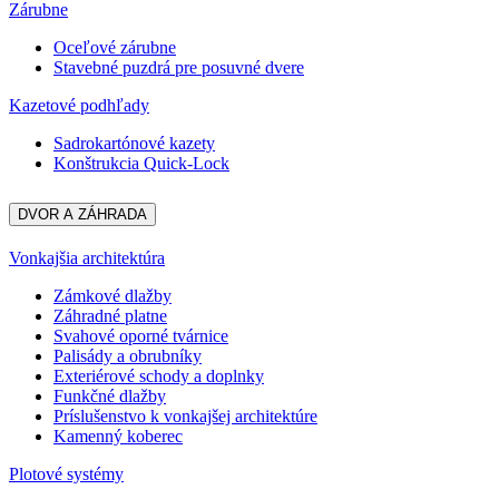
Zárubne
Oceľové zárubne
Stavebné puzdrá pre posuvné dvere
Kazetové podhľady
Sadrokartónové kazety
Konštrukcia Quick-Lock
DVOR A ZÁHRADA
Vonkajšia architektúra
Zámkové dlažby
Záhradné platne
Svahové oporné tvárnice
Palisády a obrubníky
Exteriérové schody a doplnky
Funkčné dlažby
Príslušenstvo k vonkajšej architektúre
Kamenný koberec
Plotové systémy