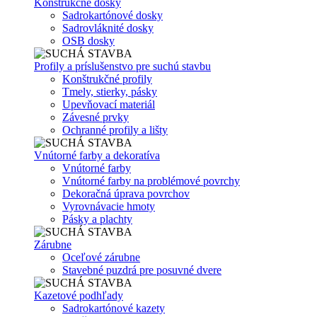
Konštrukčné dosky
Sadrokartónové dosky
Sadrovláknité dosky
OSB dosky
Profily a príslušenstvo pre suchú stavbu
Konštrukčné profily
Tmely, stierky, pásky
Upevňovací materiál
Závesné prvky
Ochranné profily a lišty
Vnútorné farby a dekoratíva
Vnútorné farby
Vnútorné farby na problémové povrchy
Dekoračná úprava povrchov
Vyrovnávacie hmoty
Pásky a plachty
Zárubne
Oceľové zárubne
Stavebné puzdrá pre posuvné dvere
Kazetové podhľady
Sadrokartónové kazety