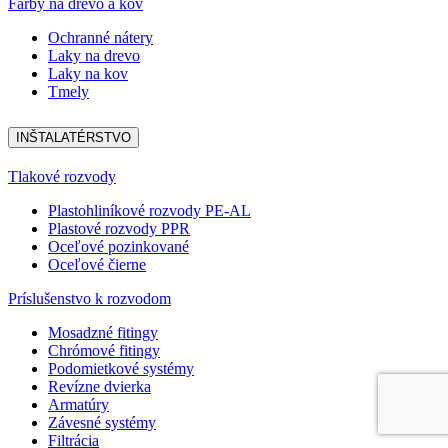
Farby na drevo a kov
Ochranné nátery
Laky na drevo
Laky na kov
Tmely
INŠTALATÉRSTVO
Tlakové rozvody
Plastohliníkové rozvody PE-AL
Plastové rozvody PPR
Oceľové pozinkované
Oceľové čierne
Príslušenstvo k rozvodom
Mosadzné fitingy
Chrómové fitingy
Podomietkové systémy
Revízne dvierka
Armatúry
Závesné systémy
Filtrácia