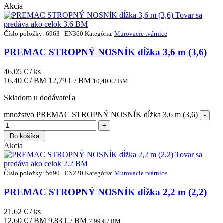
Akcia
Tovar sa
predáva ako celok
3.6 BM
Číslo položky: 6963 | EN360
Kategória:
Murovacie tvárnice
PREMAC STROPNÝ NOSNÍK dĺžka 3,6 m (3,6)
46.05 € / ks
16,40
€ / BM
12,79
€ / BM
10,40
€ / BM
Skladom u dodávateľa
množstvo PREMAC STROPNÝ NOSNÍK dĺžka 3,6 m (3,6)
Do košíka
Akcia
Tovar sa
predáva ako celok
2.2 BM
Číslo položky: 5690 | EN220
Kategória:
Murovacie tvárnice
PREMAC STROPNÝ NOSNÍK dĺžka 2,2 m (2,2)
21.62 € / ks
12,60
€ / BM
9,83
€ / BM
7,99
€ / BM