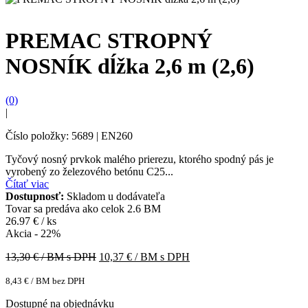
PREMAC STROPNÝ
NOSNÍK dĺžka 2,6 m (2,6)
(0)
|
Číslo položky: 5689 | EN260
Tyčový nosný prvkok malého prierezu, ktorého spodný pás je
vyrobený zo železového betónu C25...
Čítať viac
Dostupnosť:
Skladom u dodávateľa
Tovar sa predáva ako celok
2.6 BM
26.97 € / ks
Akcia - 22%
13,30
€ / BM s DPH
10,37
€ / BM s DPH
8,43
€
/ BM bez DPH
Dostupné na objednávku