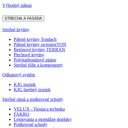
Výhodný nákup
STRECHA A FASÁDA
Strešné krytiny
Pálené krytiny Tondach
Pálené krytiny swissporTON
Betónové krytiny TERRAN
Plechové krytiny
Polykarbonátové platne
Strešné fólie a komponenty
Odkapový systém
KJG pozink
KJG farebný pozink
Strešné okná a podkrovné schody
VELUX - Tieniaca technika
FAKRO
Lemovania a montážne doplnky
Podkrovné schody