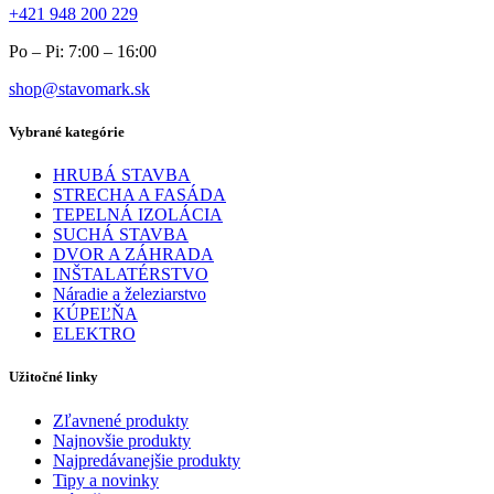
+421 948 200 229
Po – Pi: 7:00 – 16:00
shop@stavomark.sk
Vybrané kategórie
HRUBÁ STAVBA
STRECHA A FASÁDA
TEPELNÁ IZOLÁCIA
SUCHÁ STAVBA
DVOR A ZÁHRADA
INŠTALATÉRSTVO
Náradie a železiarstvo
KÚPEĽŇA
ELEKTRO
Užitočné linky
Zľavnené produkty
Najnovšie produkty
Najpredávanejšie produkty
Tipy a novinky