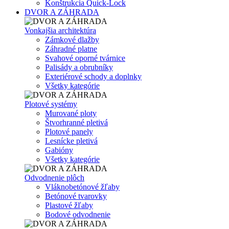
Konštrukcia Quick-Lock
DVOR A ZÁHRADA
Vonkajšia architektúra
Zámkové dlažby
Záhradné platne
Svahové oporné tvárnice
Palisády a obrubníky
Exteriérové schody a doplnky
Všetky kategórie
Plotové systémy
Murované ploty
Štvorhranné pletivá
Plotové panely
Lesnícke pletivá
Gabióny
Všetky kategórie
Odvodnenie plôch
Vláknobetónové žľaby
Betónové tvarovky
Plastové žľaby
Bodové odvodnenie