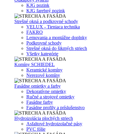
KJG pozink
KJG farebný pozink
Strešné okná a podkrovné schody
VELUX - Tieniaca technika
FAKRO
Lemovania a montážne doplnky
Podkrovné schody
Strešné okná do šikmých striech
Všetky kategórie
Komíny SCHIEDEL
Keramické komíny
Nerezové komíny
Fasádne omietky a farby
Dekoratívne omietky
Ručné a strojové omietky
Fasádne farby
Fasádne profily a príslušenstvo
Hydroizolácia plochých striech
Asfaltové hydroizolačné pásy
PVC fólie