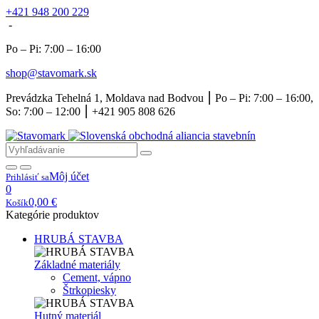
+421 948 200 229
-
Po – Pi: 7:00 – 16:00
shop@stavomark.sk
Prevádzka Tehelná 1, Moldava nad Bodvou ⎮ Po – Pi: 7:00 – 16:00,
So: 7:00 – 12:00 ⎮ +421 905 808 626
Môj účet
Prihlásiť sa
0
0,00
€
Košík
Kategórie produktov
HRUBÁ STAVBA
Základné materiály
Cement, vápno
Štrkopiesky
Hutný materiál