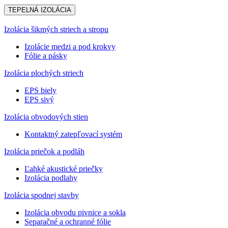
TEPELNÁ IZOLÁCIA
Izolácia šikmých striech a stropu
Izolácie medzi a pod krokvy
Fólie a pásky
Izolácia plochých striech
EPS biely
EPS sivý
Izolácia obvodových stien
Kontaktný zatepľovací systém
Izolácia priečok a podláh
Ľahké akustické priečky
Izolácia podlahy
Izolácia spodnej stavby
Izolácia obvodu pivnice a sokla
Separačné a ochranné fólie