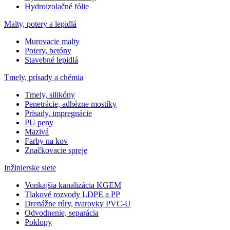
Hydroizolačné fólie
Malty, potery a lepidlá
Murovacie malty
Potery, betóny
Stavebné lepidlá
Tmely, prísady a chémia
Tmely, silikóny
Penetrácie, adhézne mostíky
Prísady, impregnácie
PU peny
Mazivá
Farby na kov
Značkovacie spreje
Inžinierske siete
Vonkajšia kanalizácia KGEM
Tlakové rozvody LDPE a PP
Drenážne rúry, tvarovky PVC-U
Odvodnenie, separácia
Poklopy