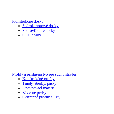
Konštrukčné dosky
Sadrokartónové dosky
Sadrovláknité dosky
OSB dosky
Profily a príslušenstvo pre suchú stavbu
Konštrukčné profily
Tmely, stierky, pásky
Upevňovací materiál
Závesné prvky
Ochranné profily a lišty