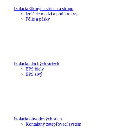
Izolácia šikmých striech a stropu
Izolácie medzi a pod krokvy
Fólie a pásky
Izolácia plochých striech
EPS biely
EPS sivý
Izolácia obvodových stien
Kontaktný zatepľovací systém