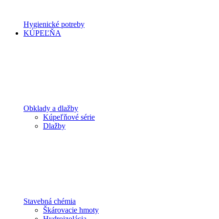
Hygienické potreby
KÚPEĽŇA
Obklady a dlažby
Kúpeľňové série
Dlažby
Stavebná chémia
Škárovacie hmoty
Hydroizolácia