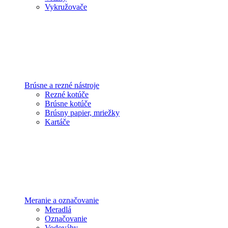
Vykružovače
Brúsne a rezné nástroje
Rezné kotúče
Brúsne kotúče
Brúsny papier, mriežky
Kartáče
Meranie a označovanie
Meradlá
Označovanie
Vodováhy