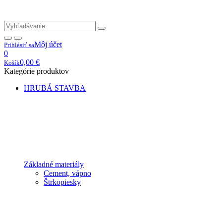
Môj účet
Prihlásiť sa
0
0,00
€
Košík
Kategórie produktov
HRUBÁ STAVBA
Základné materiály
Cement, vápno
Štrkopiesky