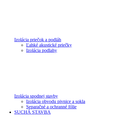
Izolácia priečok a podláh
Ľahké akustické priečky
Izolácia podlahy
Izolácia spodnej stavby
Izolácia obvodu pivnice a sokla
Separačné a ochranné fólie
SUCHÁ STAVBA