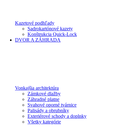
Kazetové podhľady
Sadrokartónové kazety
Konštrukcia Quick-Lock
DVOR A ZÁHRADA
Vonkajšia architektúra
Zámkové dlažby
Záhradné platne
Svahové oporné tvárnice
Palisády a obrubníky
Exteriérové schody a doplnky
Všetky kategórie