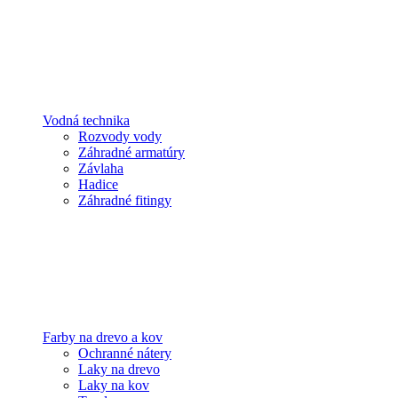
Vodná technika
Rozvody vody
Záhradné armatúry
Závlaha
Hadice
Záhradné fitingy
Farby na drevo a kov
Ochranné nátery
Laky na drevo
Laky na kov