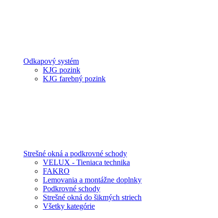
Odkapový systém
KJG pozink
KJG farebný pozink
Strešné okná a podkrovné schody
VELUX - Tieniaca technika
FAKRO
Lemovania a montážne doplnky
Podkrovné schody
Strešné okná do šikmých striech
Všetky kategórie