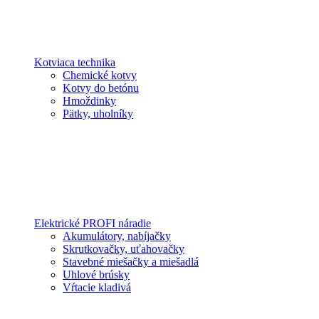
Kotviaca technika
Chemické kotvy
Kotvy do betónu
Hmoždinky
Pätky, uholníky
Elektrické PROFI náradie
Akumulátory, nabíjačky
Skrutkovačky, uťahovačky
Stavebné miešačky a miešadlá
Uhlové brúsky
Vŕtacie kladivá