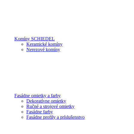
Komíny SCHIEDEL
Keramické komíny
Nerezové komíny
Fasádne omietky a farby
Dekoratívne omietky
Ručné a strojové omietky
Fasádne farby
Fasádne profily a príslušenstvo