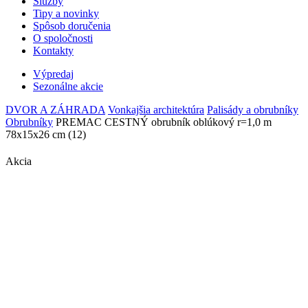
Služby
Tipy a novinky
Spôsob doručenia
O spoločnosti
Kontakty
Výpredaj
Sezonálne akcie
DVOR A ZÁHRADA
Vonkajšia architektúra
Palisády a obrubníky
Obrubníky
PREMAC CESTNÝ obrubník oblúkový r=1,0 m
78x15x26 cm (12)
Akcia