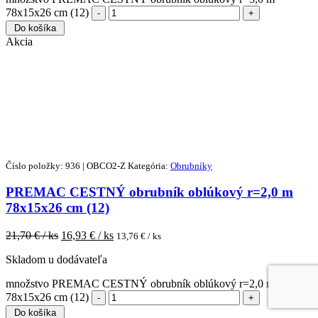
78x15x26 cm (12)
Do košíka
Akcia
Číslo položky: 936 | OBCO2-Z
Kategória:
Obrubníky
PREMAC CESTNÝ obrubník oblúkový r=2,0 m
78x15x26 cm (12)
21,70
€ / ks
16,93
€ / ks
13,76
€ / ks
Skladom u dodávateľa
množstvo PREMAC CESTNÝ obrubník oblúkový r=2,0 m
78x15x26 cm (12)
Do košíka