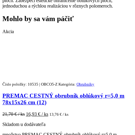
plôch. Zabezpečí estetické ohraničenie oblúkových plôch,
jednoduchou a rýchlou realizáciou v rôznych polomeroch.
Mohlo by sa vám páčiť
Akcia
Číslo položky: 10535 | OBCO5-Z
Kategória:
Obrubníky
PREMAC CESTNÝ obrubník oblúkový r=5,0 m
78x15x26 cm (12)
21,70
€ / ks
16,93
€ / ks
13,76
€ / ks
Skladom u dodávateľa
množstvo PREMAC CESTNÝ obrubník oblúkový r=5,0 m