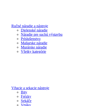
Ručné náradie a nástroje
Dielenské náradie
Náradie pre suchú výstavbu
Príslušenstvo
Maliarske náradie
Murárske náradie
Všetky kategórie
Vŕtacie a sekacie nástroje
Bity
Frézky
Sekáče
Vrtáky