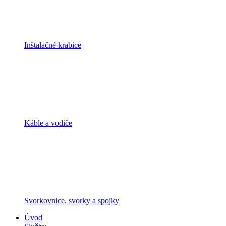
Inštalačné krabice
Káble a vodiče
Svorkovnice, svorky a spojky
Úvod