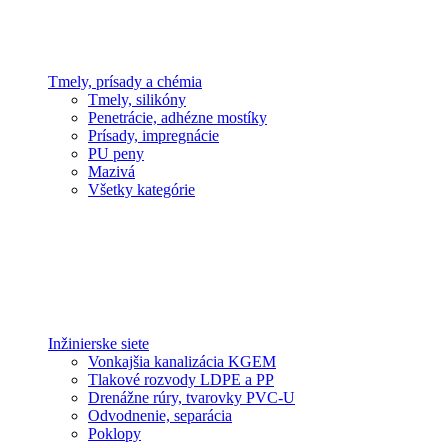
Tmely, prísady a chémia
Tmely, silikóny
Penetrácie, adhézne mostíky
Prísady, impregnácie
PU peny
Mazivá
Všetky kategórie
Inžinierske siete
Vonkajšia kanalizácia KGEM
Tlakové rozvody LDPE a PP
Drenážne rúry, tvarovky PVC-U
Odvodnenie, separácia
Poklopy