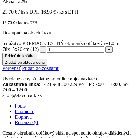
Akcia - 22%
21,70
€ / ks s DPH
16,93
€ / ks s DPH
13,76
€
/ ks bez DPH
Dostupné na objednávku
množstvo PREMAC CESTNÝ obrubník oblúkový r=1,0 m
78x15x26 cm (12)
Pridať do košíka
Žiadať objektovú cenu
Porovnať
Pridať do zoznamu
Uvedené ceny sú platné pri online objednávkach.
Zákaznícka linka
: +421 948 200 229 Po – Pi: 7:00 – 16:00, So:
7:00 – 12:00
shop@stavomark.sk
Popis
Parametre
Doprava
Recenzie (0)
Cestný obrubník oblúkový slúži na spevnenie okrajov dláždených