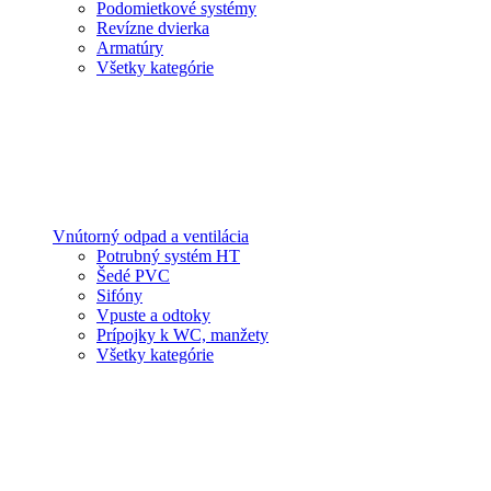
Podomietkové systémy
Revízne dvierka
Armatúry
Všetky kategórie
Vnútorný odpad a ventilácia
Potrubný systém HT
Šedé PVC
Sifóny
Vpuste a odtoky
Prípojky k WC, manžety
Všetky kategórie