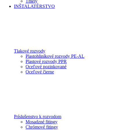
Tmely
INŠTALATÉRSTVO
Tlakové rozvody
Plastohliníkové rozvody PE-AL
Plastové rozvody PPR
Oceľové pozinkované
Oceľové čierne
Príslušenstvo k rozvodom
Mosadzné fitingy
Chrómové fitingy