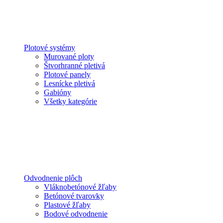
Plotové systémy
Murované ploty
Štvorhranné pletivá
Plotové panely
Lesnícke pletivá
Gabióny
Všetky kategórie
Odvodnenie plôch
Vláknobetónové žľaby
Betónové tvarovky
Plastové žľaby
Bodové odvodnenie