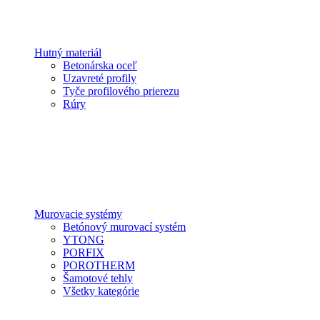
Hutný materiál
Betonárska oceľ
Uzavreté profily
Tyče profilového prierezu
Rúry
Murovacie systémy
Betónový murovací systém
YTONG
PORFIX
POROTHERM
Šamotové tehly
Všetky kategórie