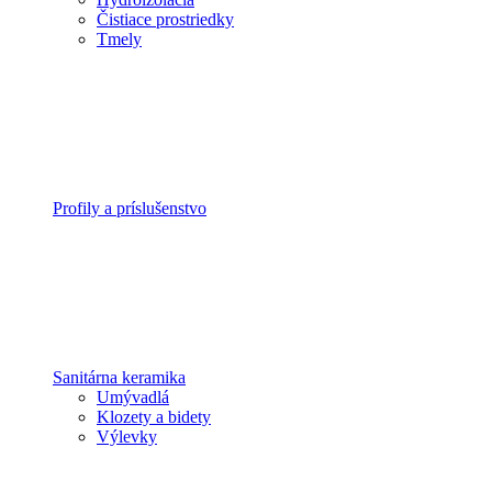
Čistiace prostriedky
Tmely
Profily a príslušenstvo
Sanitárna keramika
Umývadlá
Klozety a bidety
Výlevky