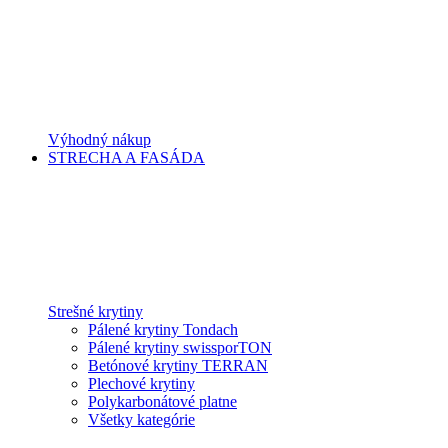
Výhodný nákup
STRECHA A FASÁDA
Strešné krytiny
Pálené krytiny Tondach
Pálené krytiny swissporTON
Betónové krytiny TERRAN
Plechové krytiny
Polykarbonátové platne
Všetky kategórie