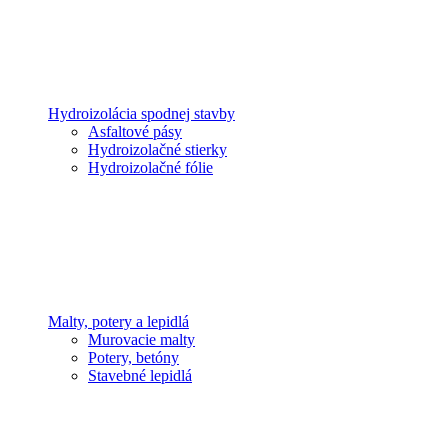
Hydroizolácia spodnej stavby
Asfaltové pásy
Hydroizolačné stierky
Hydroizolačné fólie
Malty, potery a lepidlá
Murovacie malty
Potery, betóny
Stavebné lepidlá