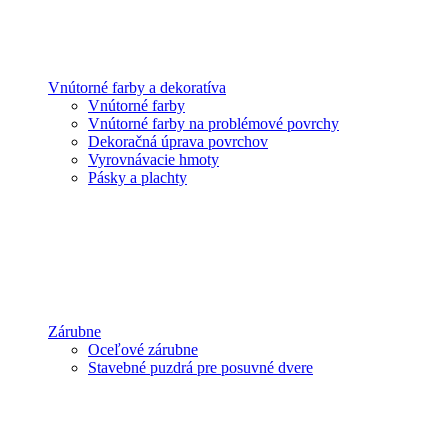
Vnútorné farby a dekoratíva
Vnútorné farby
Vnútorné farby na problémové povrchy
Dekoračná úprava povrchov
Vyrovnávacie hmoty
Pásky a plachty
Zárubne
Oceľové zárubne
Stavebné puzdrá pre posuvné dvere