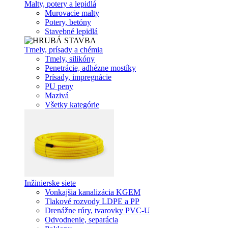
Malty, potery a lepidlá
Murovacie malty
Potery, betóny
Stavebné lepidlá
Tmely, prísady a chémia
Tmely, silikóny
Penetrácie, adhézne mostíky
Prísady, impregnácie
PU peny
Mazivá
Všetky kategórie
Inžinierske siete
Vonkajšia kanalizácia KGEM
Tlakové rozvody LDPE a PP
Drenážne rúry, tvarovky PVC-U
Odvodnenie, separácia