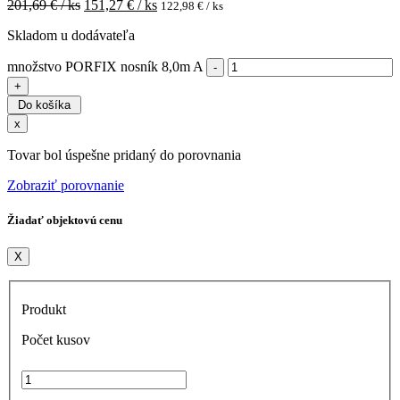
201,69
€ / ks
151,27
€ / ks
122,98
€ / ks
Skladom u dodávateľa
množstvo PORFIX nosník 8,0m A
Do košíka
x
Tovar bol úspešne pridaný do porovnania
Zobraziť porovnanie
Žiadať objektovú cenu
X
Produkt
Počet kusov