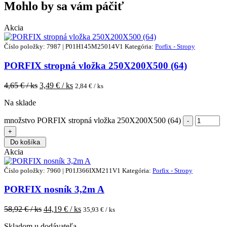
Mohlo by sa vám páčiť
Akcia
Číslo položky: 7987 | P01H145M25014V1
Kategória:
Porfix - Stropy
PORFIX stropná vložka 250X200X500 (64)
4,65
€ / ks
3,49
€ / ks
2,84
€ / ks
Na sklade
množstvo PORFIX stropná vložka 250X200X500 (64)
Do košíka
Akcia
Číslo položky: 7960 | P01J366IXM211V1
Kategória:
Porfix - Stropy
PORFIX nosník 3,2m A
58,92
€ / ks
44,19
€ / ks
35,93
€ / ks
Skladom u dodávateľa