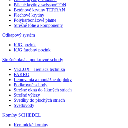
Pálené krytiny swissporTON
Betónové krytiny TERRAN
Plechové krytiny
Polykarbonátové platne
Strešné fólie a komponenty
Odkapový systém
KJG pozink
KJG farebný pozink
Strešné okná a podkrovné schody
VELUX - Tieniaca technika
FAKRO
Lemovania a montážne doplnky
Podkrovné schody
Strešné okná do šikmých striech
Strešné výlezy
Svetlíky do plochých striech
Svetlovody
Komíny SCHIEDEL
Keramické komíny