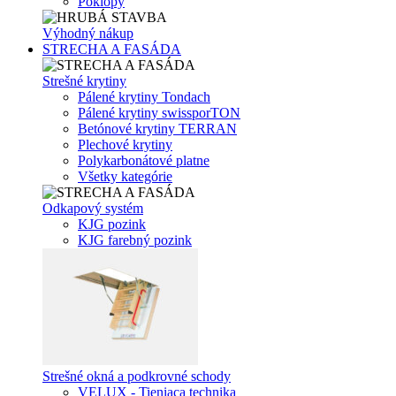
Poklopy
Výhodný nákup
STRECHA A FASÁDA
Strešné krytiny
Pálené krytiny Tondach
Pálené krytiny swissporTON
Betónové krytiny TERRAN
Plechové krytiny
Polykarbonátové platne
Všetky kategórie
Odkapový systém
KJG pozink
KJG farebný pozink
Strešné okná a podkrovné schody
VELUX - Tieniaca technika