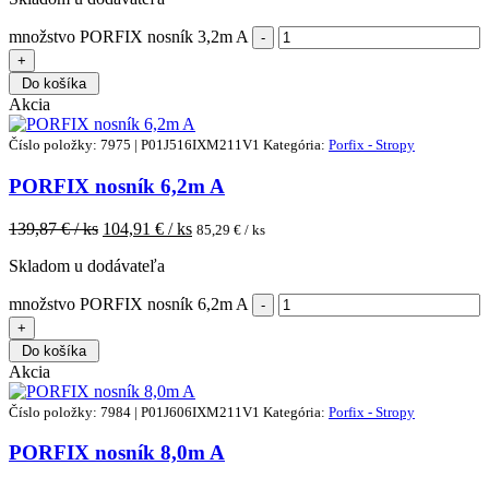
množstvo PORFIX nosník 3,2m A
Do košíka
Akcia
Číslo položky: 7975 | P01J516IXM211V1
Kategória:
Porfix - Stropy
PORFIX nosník 6,2m A
139,87
€ / ks
104,91
€ / ks
85,29
€ / ks
Skladom u dodávateľa
množstvo PORFIX nosník 6,2m A
Do košíka
Akcia
Číslo položky: 7984 | P01J606IXM211V1
Kategória:
Porfix - Stropy
PORFIX nosník 8,0m A