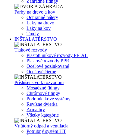
Záhradné fitingy
Farby na drevo a kov
Ochranné nátery
Laky na drevo
Laky na kov
Tmely
INŠTALATÉRSTVO
Tlakové rozvody
Plastohliníkové rozvody PE-AL
Plastové rozvody PPR
Oceľové pozinkované
Oceľové čierne
Príslušenstvo k rozvodom
Mosadzné fitingy
Chrómové fitingy
Podomietkové systémy
Revízne dvierka
Armatúry
Všetky kategórie
Vnútorný odpad a ventilácia
Potrubný systém HT