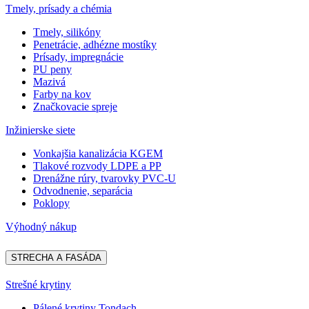
Tmely, prísady a chémia
Tmely, silikóny
Penetrácie, adhézne mostíky
Prísady, impregnácie
PU peny
Mazivá
Farby na kov
Značkovacie spreje
Inžinierske siete
Vonkajšia kanalizácia KGEM
Tlakové rozvody LDPE a PP
Drenážne rúry, tvarovky PVC-U
Odvodnenie, separácia
Poklopy
Výhodný nákup
STRECHA A FASÁDA
Strešné krytiny
Pálené krytiny Tondach