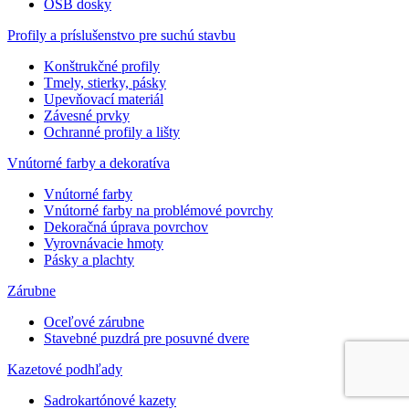
OSB dosky
Profily a príslušenstvo pre suchú stavbu
Konštrukčné profily
Tmely, stierky, pásky
Upevňovací materiál
Závesné prvky
Ochranné profily a lišty
Vnútorné farby a dekoratíva
Vnútorné farby
Vnútorné farby na problémové povrchy
Dekoračná úprava povrchov
Vyrovnávacie hmoty
Pásky a plachty
Zárubne
Oceľové zárubne
Stavebné puzdrá pre posuvné dvere
Kazetové podhľady
Sadrokartónové kazety