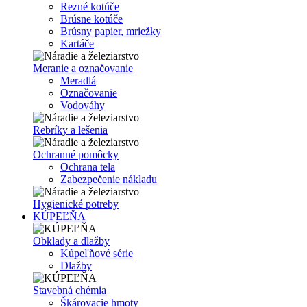
Rezné kotúče
Brúsne kotúče
Brúsny papier, mriežky
Kartáče
Meranie a označovanie
Meradlá
Označovanie
Vodováhy
Rebríky a lešenia
Ochranné pomôcky
Ochrana tela
Zabezpečenie nákladu
Hygienické potreby
KÚPEĽŇA
Obklady a dlažby
Kúpeľňové série
Dlažby
Stavebná chémia
Škárovacie hmoty