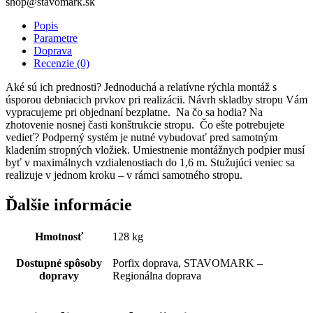
shop@stavomark.sk
Popis
Parametre
Doprava
Recenzie (0)
Aké sú ich prednosti? Jednoduchá a relatívne rýchla montáž s
úsporou debniacich prvkov pri realizácii. Návrh skladby stropu Vám
vypracujeme pri objednaní bezplatne. Na čo sa hodia? Na
zhotovenie nosnej časti konštrukcie stropu. Čo ešte potrebujete
vedieť? Podperný systém je nutné vybudovať pred samotným
kladením stropných vložiek. Umiestnenie montážnych podpier musí
byť v maximálnych vzdialenostiach do 1,6 m. Stužujúci veniec sa
realizuje v jednom kroku – v rámci samotného stropu.
Ďalšie informácie
Hmotnosť
128 kg
Dostupné spôsoby
Porfix doprava, STAVOMARK –
dopravy
Regionálna doprava