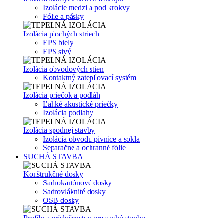
Izolácie medzi a pod krokvy
Fólie a pásky
Izolácia plochých striech
EPS biely
EPS sivý
Izolácia obvodových stien
Kontaktný zatepľovací systém
Izolácia priečok a podláh
Ľahké akustické priečky
Izolácia podlahy
Izolácia spodnej stavby
Izolácia obvodu pivnice a sokla
Separačné a ochranné fólie
SUCHÁ STAVBA
Konštrukčné dosky
Sadrokartónové dosky
Sadrovláknité dosky
OSB dosky
Profily a príslušenstvo pre suchú stavbu