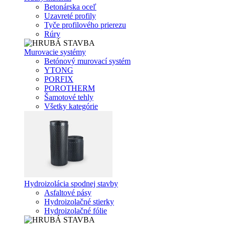
Betonárska oceľ
Uzavreté profily
Tyče profilového prierezu
Rúry
Murovacie systémy
Betónový murovací systém
YTONG
PORFIX
POROTHERM
Šamotové tehly
Všetky kategórie
Hydroizolácia spodnej stavby
Asfaltové pásy
Hydroizolačné stierky
Hydroizolačné fólie