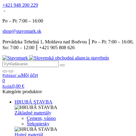
+421 948 200 229
-
Po – Pi: 7:00 – 16:00
shop@stavomark.sk
Prevádzka Tehelná 1, Moldava nad Bodvou ⎮ Po – Pi: 7:00 – 16:00,
So: 7:00 – 12:00 ⎮ +421 905 808 626
Môj účet
Prihlásiť sa
0
0,00
€
Košík
Kategórie produktov
HRUBÁ STAVBA
Základné materiály
Cement, vápno
Štrkopiesky
Hutný materiál