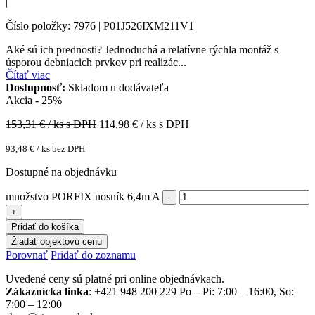
|
Číslo položky: 7976 | P01J526IXM211V1
Aké sú ich prednosti? Jednoduchá a relatívne rýchla montáž s
úsporou debniacich prvkov pri realizác...
Čítať viac
Dostupnosť:
Skladom u dodávateľa
Akcia - 25%
153,31
€ / ks s DPH
114,98
€ / ks s DPH
93,48
€
/ ks bez DPH
Dostupné na objednávku
množstvo PORFIX nosník 6,4m A
Pridať do košíka
Žiadať objektovú cenu
Porovnať
Pridať do zoznamu
Uvedené ceny sú platné pri online objednávkach.
Zákaznícka linka
: +421 948 200 229 Po – Pi: 7:00 – 16:00, So:
7:00 – 12:00