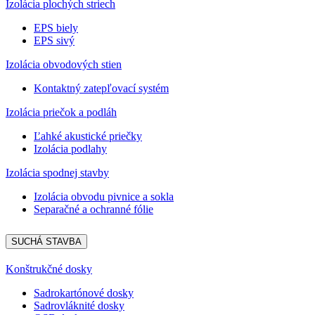
Izolácia plochých striech
EPS biely
EPS sivý
Izolácia obvodových stien
Kontaktný zatepľovací systém
Izolácia priečok a podláh
Ľahké akustické priečky
Izolácia podlahy
Izolácia spodnej stavby
Izolácia obvodu pivnice a sokla
Separačné a ochranné fólie
SUCHÁ STAVBA
Konštrukčné dosky
Sadrokartónové dosky
Sadrovláknité dosky