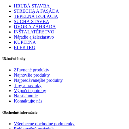
HRUBÁ STAVBA
STRECHA A FASÁDA
TEPELNÁ IZOLÁCIA
SUCHÁ STAVBA
DVOR A ZÁHRADA
INŠTALATÉRSTVO
Náradie a železiarstvo
KÚPEĽŇA
ELEKTRO
Užitočné linky
Zľavnené produkty
Najnovšie produkty
Najpredávanejšie produkty
Tipy a novinky
Výpočet spotreby
Na stiahnutie
Kontaktujte nás
Obchodné informácie
Všeobecné obchodné podmienky
Reklamačný poriadok