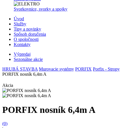
Svorkovnice, svorky a spojky
Úvod
Služby
Tipy a novinky
Spôsob doručenia
O spoločnosti
Kontakty
Výpredaj
Sezonálne akcie
HRUBÁ STAVBA
Murovacie systémy
PORFIX
Porfix - Stropy
PORFIX nosník 6,4m A
Akcia
PORFIX nosník 6,4m A
(0)