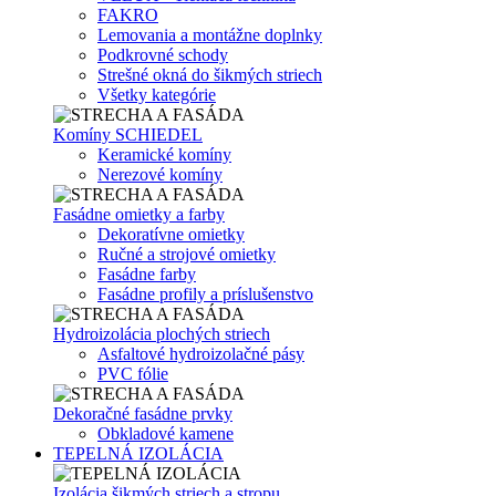
FAKRO
Lemovania a montážne doplnky
Podkrovné schody
Strešné okná do šikmých striech
Všetky kategórie
Komíny SCHIEDEL
Keramické komíny
Nerezové komíny
Fasádne omietky a farby
Dekoratívne omietky
Ručné a strojové omietky
Fasádne farby
Fasádne profily a príslušenstvo
Hydroizolácia plochých striech
Asfaltové hydroizolačné pásy
PVC fólie
Dekoračné fasádne prvky
Obkladové kamene
TEPELNÁ IZOLÁCIA
Izolácia šikmých striech a stropu