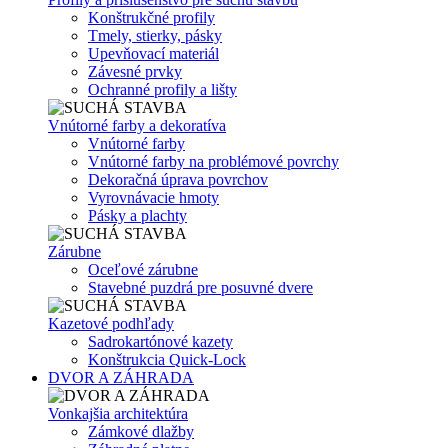
Konštrukčné profily
Tmely, stierky, pásky
Upevňovací materiál
Závesné prvky
Ochranné profily a lišty
Vnútorné farby a dekoratíva
Vnútorné farby
Vnútorné farby na problémové povrchy
Dekoračná úprava povrchov
Vyrovnávacie hmoty
Pásky a plachty
Zárubne
Oceľové zárubne
Stavebné puzdrá pre posuvné dvere
Kazetové podhľady
Sadrokartónové kazety
Konštrukcia Quick-Lock
DVOR A ZÁHRADA
Vonkajšia architektúra
Zámkové dlažby