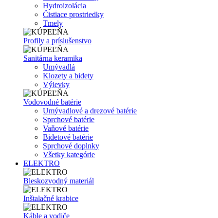
Hydroizolácia
Čistiace prostriedky
Tmely
Profily a príslušenstvo
Sanitárna keramika
Umývadlá
Klozety a bidety
Výlevky
Vodovodné batérie
Umývadlové a drezové batérie
Sprchové batérie
Vaňové batérie
Bidetové batérie
Sprchové doplnky
Všetky kategórie
ELEKTRO
Bleskozvodný materiál
Inštalačné krabice
Káble a vodiče