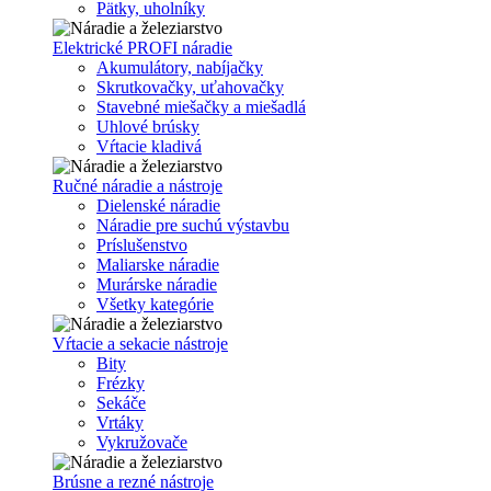
Pätky, uholníky
Elektrické PROFI náradie
Akumulátory, nabíjačky
Skrutkovačky, uťahovačky
Stavebné miešačky a miešadlá
Uhlové brúsky
Vŕtacie kladivá
Ručné náradie a nástroje
Dielenské náradie
Náradie pre suchú výstavbu
Príslušenstvo
Maliarske náradie
Murárske náradie
Všetky kategórie
Vŕtacie a sekacie nástroje
Bity
Frézky
Sekáče
Vrtáky
Vykružovače
Brúsne a rezné nástroje