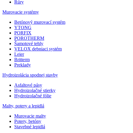
Rúry
Murovacie systémy
Betónový murovací systém
YTONG
PORFIX
POROTHERM
Šamotové tehly
VELOX debniaci systém
Leier
Britterm
Preklady
Hydroizolácia spodnej stavby
Asfaltové pásy
Hydroizolačné stierky
Hydroizolačné fólie
Malty, potery a lepidlá
Murovacie malty
Potery, betóny
Stavebné lepidlá