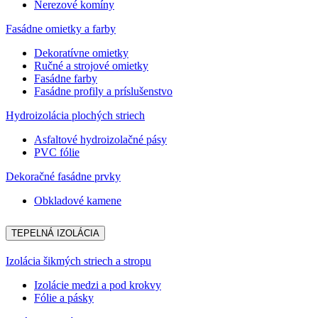
Nerezové komíny
Fasádne omietky a farby
Dekoratívne omietky
Ručné a strojové omietky
Fasádne farby
Fasádne profily a príslušenstvo
Hydroizolácia plochých striech
Asfaltové hydroizolačné pásy
PVC fólie
Dekoračné fasádne prvky
Obkladové kamene
TEPELNÁ IZOLÁCIA
Izolácia šikmých striech a stropu
Izolácie medzi a pod krokvy
Fólie a pásky