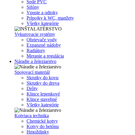
Šedé PVC
Sifóny
Vpuste a odtoky
Prípojky k WC, manžety
Všetky kategórie
Vykurovacie systémy
Ohrievače vody
Expanzné nádoby
Radiátory
Meranie a regulácia
Náradie a železiarstvo
Spojovací materiál
Skrutky do kovu
Skrutky do dreva
Drôty
Klince lepenkové
Klince stavebné
Všetky kategórie
Kotviaca technika
Chemické kotvy
Kotvy do betónu
Hmoždinky