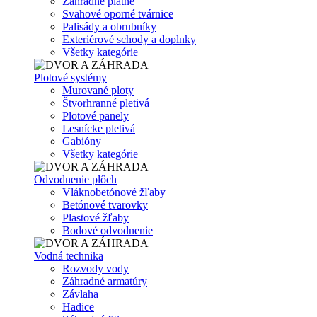
Záhradné platne
Svahové oporné tvárnice
Palisády a obrubníky
Exteriérové schody a doplnky
Všetky kategórie
Plotové systémy
Murované ploty
Štvorhranné pletivá
Plotové panely
Lesnícke pletivá
Gabióny
Všetky kategórie
Odvodnenie plôch
Vláknobetónové žľaby
Betónové tvarovky
Plastové žľaby
Bodové odvodnenie
Vodná technika
Rozvody vody
Záhradné armatúry
Závlaha
Hadice