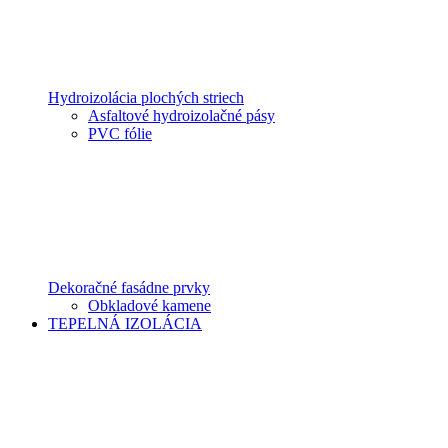
Hydroizolácia plochých striech
Asfaltové hydroizolačné pásy
PVC fólie
Dekoračné fasádne prvky
Obkladové kamene
TEPELNÁ IZOLÁCIA