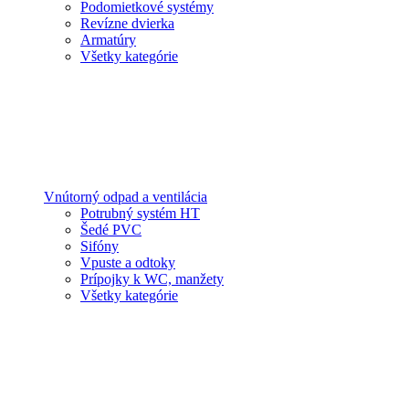
Podomietkové systémy
Revízne dvierka
Armatúry
Všetky kategórie
Vnútorný odpad a ventilácia
Potrubný systém HT
Šedé PVC
Sifóny
Vpuste a odtoky
Prípojky k WC, manžety
Všetky kategórie