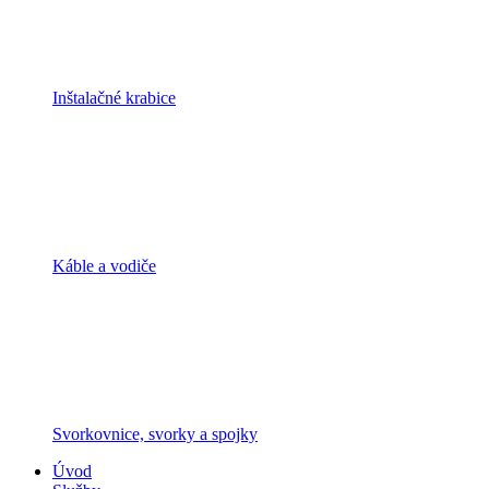
Inštalačné krabice
Káble a vodiče
Svorkovnice, svorky a spojky
Úvod