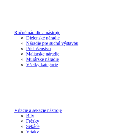
Ručné náradie a nástroje
Dielenské náradie
Náradie pre suchú výstavbu
Príslušenstvo
Maliarske náradie
Murárske náradie
Všetky kategórie
Vŕtacie a sekacie nástroje
Bity
Frézky
Sekáče
Vrtáky