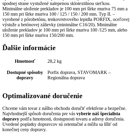
spodnej strane vystužené nalepenou sklotextilnou sieťkou.
Minimálne uloženie prekladov je 100 mm pri šírke muriva 75 mm a
150 mm pri šírke muriva 100 / 125 / 150 / 200 mm. Typ II. –
vyrobené z pórobetónu, tenkovrstvového lepidla PORFIX, oceľovej
výstuže a betónovej zálievky (minimálne C16/20). Minimálne
uloženie prekladov je 100 mm pri šírke muriva 100 /125 mm, alebo
150 mm pri šírke muriva 150/200 mm.
Ďalšie informácie
Hmotnosť
28,2 kg
Dostupné spôsoby
Porfix doprava, STAVOMARK –
dopravy
Regionálna doprava
Optimalizované doručenie
Chceme vám tovar z nášho obchodu doručiť efektívne a bezpečne.
Najvhodnejší spôsob doručenia pre vás
vyberie náš špecialista
dopravy
podľa hmotnosti, dostupnosti tovaru a adresy doručenia.
Uvedené poplatky dopravcov sú orientačné a môžu sa líšiť od
konečnej ceny dopravy.