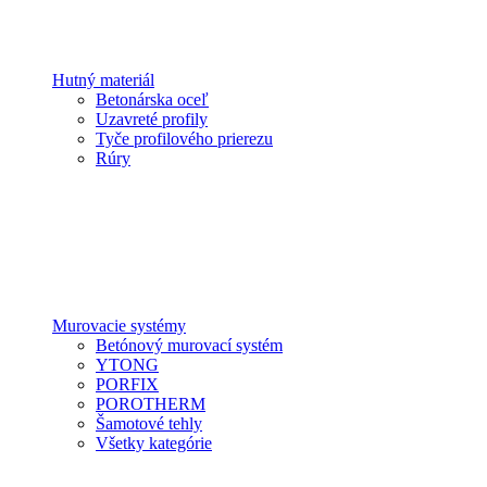
Hutný materiál
Betonárska oceľ
Uzavreté profily
Tyče profilového prierezu
Rúry
Murovacie systémy
Betónový murovací systém
YTONG
PORFIX
POROTHERM
Šamotové tehly
Všetky kategórie