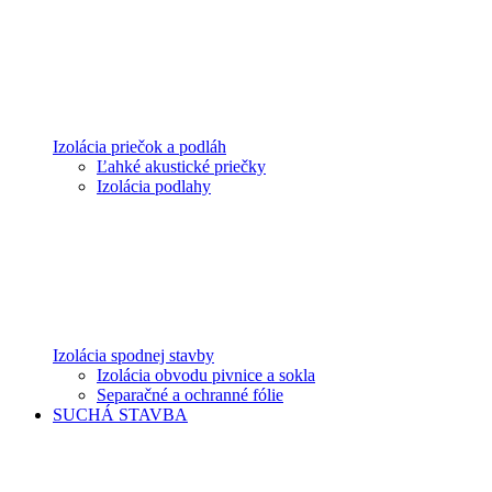
Izolácia priečok a podláh
Ľahké akustické priečky
Izolácia podlahy
Izolácia spodnej stavby
Izolácia obvodu pivnice a sokla
Separačné a ochranné fólie
SUCHÁ STAVBA