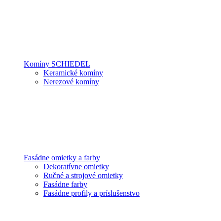
Komíny SCHIEDEL
Keramické komíny
Nerezové komíny
Fasádne omietky a farby
Dekoratívne omietky
Ručné a strojové omietky
Fasádne farby
Fasádne profily a príslušenstvo