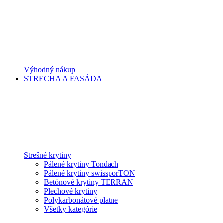
Výhodný nákup
STRECHA A FASÁDA
Strešné krytiny
Pálené krytiny Tondach
Pálené krytiny swissporTON
Betónové krytiny TERRAN
Plechové krytiny
Polykarbonátové platne
Všetky kategórie