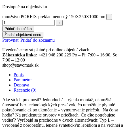
Dostupné na objednávku
množstvo PORFIX preklad nenosný 150X250X1000mm
Pridať do košíka
Žiadať objektovú cenu
Porovnať
Pridať do zoznamu
Uvedené ceny sú platné pri online objednávkach.
Zákaznícka linka
: +421 948 200 229 Po – Pi: 7:00 – 16:00, So:
7:00 – 12:00
shop@stavomark.sk
Popis
Parametre
Doprava
Recenzie (0)
Aké sú ich prednosti? Jednoduchá a rýchla montáž, okamžitá
únosnosť bez technologických prestávok, čo umožňuje plynulé
pokračovanie až po ukončenie – vymurovanie priečok. Na čo sa
hodia? Na preklenutie otvorov v priečkach. Čo ešte potrebujete
vedieť? Vyrábajú sa prechodne v dvoch alternatívach: Typ I. –
vyrobené z pórobetónu, lepené syntetickým lepidlom a na vrchnej a