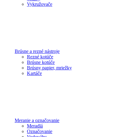
Vykružovače
Brúsne a rezné nástroje
Rezné kotúče
Brúsne kotúče
Brúsny papier, mriežky
Kartáče
Meranie a označovanie
Meradlá
Označovanie
Vodováhy