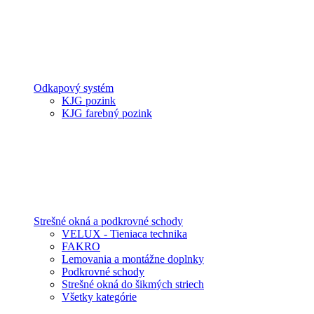
Odkapový systém
KJG pozink
KJG farebný pozink
Strešné okná a podkrovné schody
VELUX - Tieniaca technika
FAKRO
Lemovania a montážne doplnky
Podkrovné schody
Strešné okná do šikmých striech
Všetky kategórie