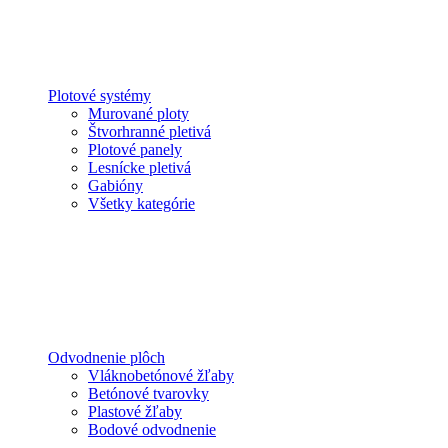
Plotové systémy
Murované ploty
Štvorhranné pletivá
Plotové panely
Lesnícke pletivá
Gabióny
Všetky kategórie
Odvodnenie plôch
Vláknobetónové žľaby
Betónové tvarovky
Plastové žľaby
Bodové odvodnenie