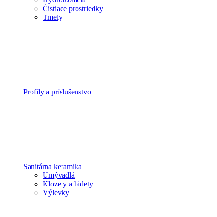
Čistiace prostriedky
Tmely
Profily a príslušenstvo
Sanitárna keramika
Umývadlá
Klozety a bidety
Výlevky