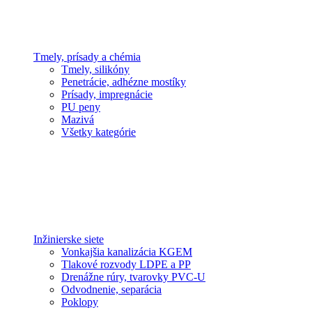
Tmely, prísady a chémia
Tmely, silikóny
Penetrácie, adhézne mostíky
Prísady, impregnácie
PU peny
Mazivá
Všetky kategórie
Inžinierske siete
Vonkajšia kanalizácia KGEM
Tlakové rozvody LDPE a PP
Drenážne rúry, tvarovky PVC-U
Odvodnenie, separácia
Poklopy