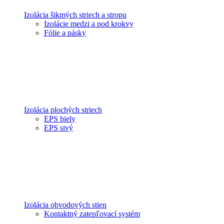
Izolácia šikmých striech a stropu
Izolácie medzi a pod krokvy
Fólie a pásky
Izolácia plochých striech
EPS biely
EPS sivý
Izolácia obvodových stien
Kontaktný zatepľovací systém