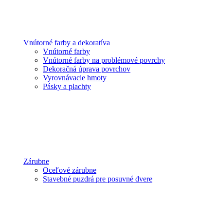
Vnútorné farby a dekoratíva
Vnútorné farby
Vnútorné farby na problémové povrchy
Dekoračná úprava povrchov
Vyrovnávacie hmoty
Pásky a plachty
Zárubne
Oceľové zárubne
Stavebné puzdrá pre posuvné dvere