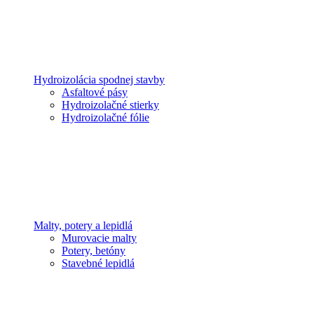
Hydroizolácia spodnej stavby
Asfaltové pásy
Hydroizolačné stierky
Hydroizolačné fólie
Malty, potery a lepidlá
Murovacie malty
Potery, betóny
Stavebné lepidlá