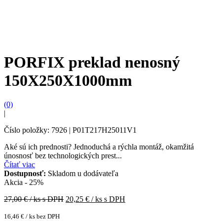
PORFIX preklad nenosný
150X250X1000mm
(0)
|
Číslo položky: 7926 | P01T217H25011V1
Aké sú ich prednosti? Jednoduchá a rýchla montáž, okamžitá
únosnosť bez technologických prest...
Čítať viac
Dostupnosť:
Skladom u dodávateľa
Akcia - 25%
27,00
€ / ks s DPH
20,25
€ / ks s DPH
16,46
€
/ ks bez DPH