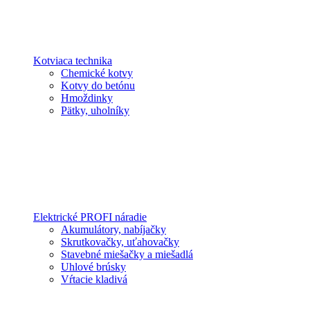
Kotviaca technika
Chemické kotvy
Kotvy do betónu
Hmoždinky
Pätky, uholníky
Elektrické PROFI náradie
Akumulátory, nabíjačky
Skrutkovačky, uťahovačky
Stavebné miešačky a miešadlá
Uhlové brúsky
Vŕtacie kladivá