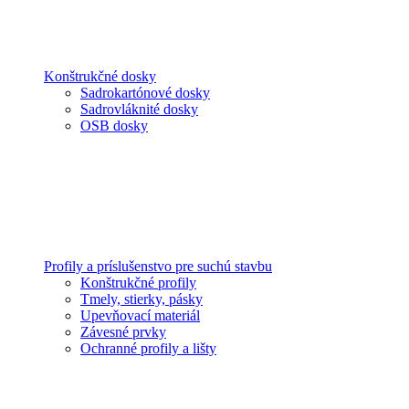
Konštrukčné dosky
Sadrokartónové dosky
Sadrovláknité dosky
OSB dosky
Profily a príslušenstvo pre suchú stavbu
Konštrukčné profily
Tmely, stierky, pásky
Upevňovací materiál
Závesné prvky
Ochranné profily a lišty