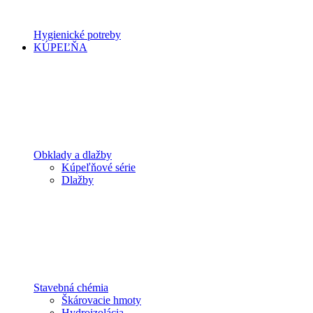
Hygienické potreby
KÚPEĽŇA
Obklady a dlažby
Kúpeľňové série
Dlažby
Stavebná chémia
Škárovacie hmoty
Hydroizolácia