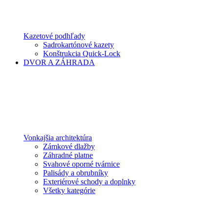
Kazetové podhľady
Sadrokartónové kazety
Konštrukcia Quick-Lock
DVOR A ZÁHRADA
Vonkajšia architektúra
Zámkové dlažby
Záhradné platne
Svahové oporné tvárnice
Palisády a obrubníky
Exteriérové schody a doplnky
Všetky kategórie