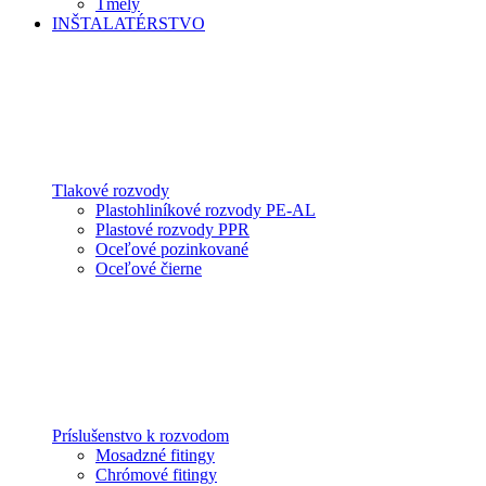
Tmely
INŠTALATÉRSTVO
Tlakové rozvody
Plastohliníkové rozvody PE-AL
Plastové rozvody PPR
Oceľové pozinkované
Oceľové čierne
Príslušenstvo k rozvodom
Mosadzné fitingy
Chrómové fitingy