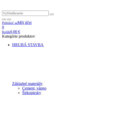
Môj účet
Prihlásiť sa
0
0,00
€
Košík
Kategórie produktov
HRUBÁ STAVBA
Základné materiály
Cement, vápno
Štrkopiesky