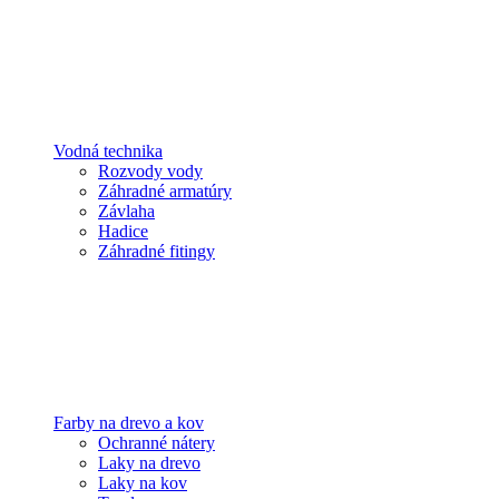
Vodná technika
Rozvody vody
Záhradné armatúry
Závlaha
Hadice
Záhradné fitingy
Farby na drevo a kov
Ochranné nátery
Laky na drevo
Laky na kov