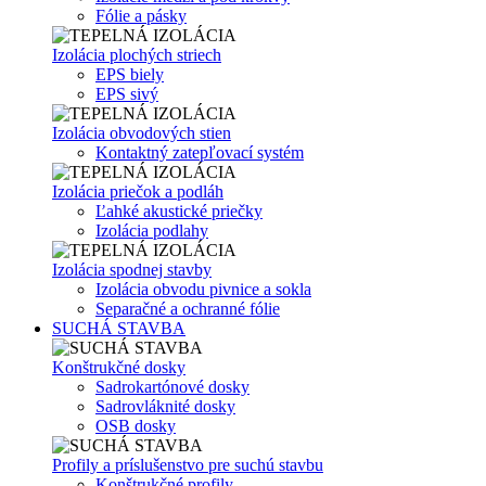
Fólie a pásky
Izolácia plochých striech
EPS biely
EPS sivý
Izolácia obvodových stien
Kontaktný zatepľovací systém
Izolácia priečok a podláh
Ľahké akustické priečky
Izolácia podlahy
Izolácia spodnej stavby
Izolácia obvodu pivnice a sokla
Separačné a ochranné fólie
SUCHÁ STAVBA
Konštrukčné dosky
Sadrokartónové dosky
Sadrovláknité dosky
OSB dosky
Profily a príslušenstvo pre suchú stavbu
Konštrukčné profily