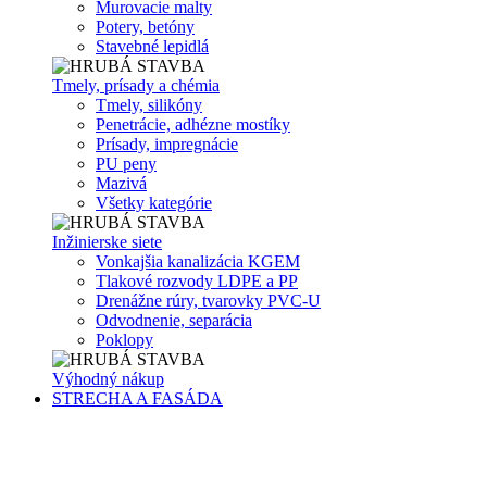
Murovacie malty
Potery, betóny
Stavebné lepidlá
Tmely, prísady a chémia
Tmely, silikóny
Penetrácie, adhézne mostíky
Prísady, impregnácie
PU peny
Mazivá
Všetky kategórie
Inžinierske siete
Vonkajšia kanalizácia KGEM
Tlakové rozvody LDPE a PP
Drenážne rúry, tvarovky PVC-U
Odvodnenie, separácia
Poklopy
Výhodný nákup
STRECHA A FASÁDA