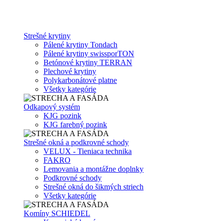
Strešné krytiny
Pálené krytiny Tondach
Pálené krytiny swissporTON
Betónové krytiny TERRAN
Plechové krytiny
Polykarbonátové platne
Všetky kategórie
Odkapový systém
KJG pozink
KJG farebný pozink
Strešné okná a podkrovné schody
VELUX - Tieniaca technika
FAKRO
Lemovania a montážne doplnky
Podkrovné schody
Strešné okná do šikmých striech
Všetky kategórie
Komíny SCHIEDEL