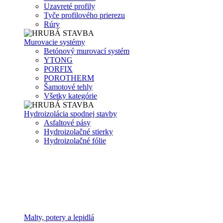
Uzavreté profily
Tyče profilového prierezu
Rúry
Murovacie systémy
Betónový murovací systém
YTONG
PORFIX
POROTHERM
Šamotové tehly
Všetky kategórie
Hydroizolácia spodnej stavby
Asfaltové pásy
Hydroizolačné stierky
Hydroizolačné fólie
Malty, potery a lepidlá