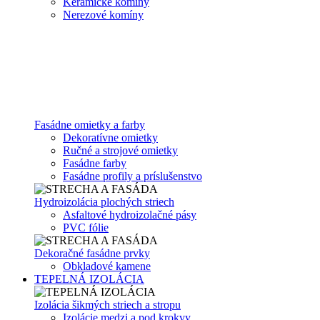
Keramické komíny
Nerezové komíny
Fasádne omietky a farby
Dekoratívne omietky
Ručné a strojové omietky
Fasádne farby
Fasádne profily a príslušenstvo
Hydroizolácia plochých striech
Asfaltové hydroizolačné pásy
PVC fólie
Dekoračné fasádne prvky
Obkladové kamene
TEPELNÁ IZOLÁCIA
Izolácia šikmých striech a stropu
Izolácie medzi a pod krokvy