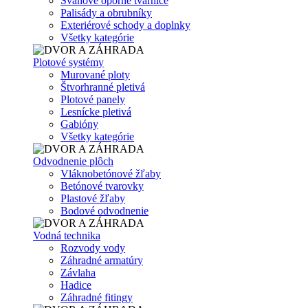
Svahové oporné tvárnice
Palisády a obrubníky
Exteriérové schody a doplnky
Všetky kategórie
Plotové systémy
Murované ploty
Štvorhranné pletivá
Plotové panely
Lesnícke pletivá
Gabióny
Všetky kategórie
Odvodnenie plôch
Vláknobetónové žľaby
Betónové tvarovky
Plastové žľaby
Bodové odvodnenie
Vodná technika
Rozvody vody
Záhradné armatúry
Závlaha
Hadice
Záhradné fitingy