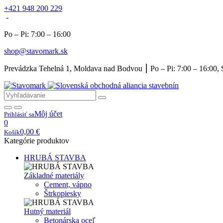
+421 948 200 229
-
Po – Pi: 7:00 – 16:00
shop@stavomark.sk
Prevádzka Tehelná 1, Moldava nad Bodvou ⎮ Po – Pi: 7:00 – 16:00, 
Môj účet
Prihlásiť sa
0
0,00
€
Košík
Kategórie produktov
HRUBÁ STAVBA
Základné materiály
Cement, vápno
Štrkopiesky
Hutný materiál
Betonárska oceľ