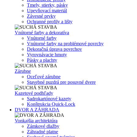
Tmely, stierky, pásky
Upevňovací materiál
Závesné prvky
Ochranné profily a lišty
Vnútorné farby a dekoratíva
Vnútorné farby
Vnútorné farby na problémové povrchy
Dekoračná úprava povrchov
Vyrovnávacie hmoty
Pásky a plachty
Zárubne
Oceľové zárubne
Stavebné puzdrá pre posuvné dvere
Kazetové podhľady
Sadrokartónové kazety
Konštrukcia Quick-Lock
DVOR A ZÁHRADA
Vonkajšia architektúra
Zámkové dlažby
Záhradné platne