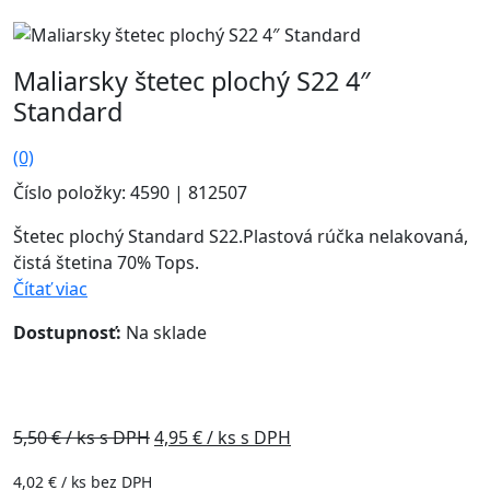
Maliarsky štetec plochý S22 4″
Standard
(0)
Číslo položky: 4590 | 812507
Štetec plochý Standard S22.Plastová rúčka nelakovaná,
čistá štetina 70% Tops.
Čítať viac
Dostupnosť:
Na sklade
Akcia - 10%
5,50
€ / ks s DPH
4,95
€ / ks s DPH
4,02
€
/ ks bez DPH