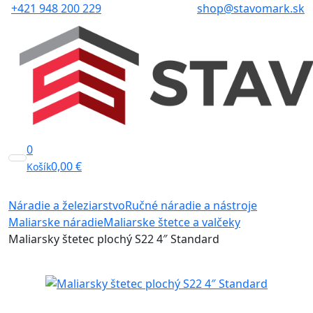
+421 948 200 229
shop@stavomark.sk
0
0,00
€
Košík
Náradie a železiarstvo
Ručné náradie a nástroje
Maliarske náradie
Maliarske štetce a valčeky
Maliarsky štetec plochý S22 4″ Standard
Akcia