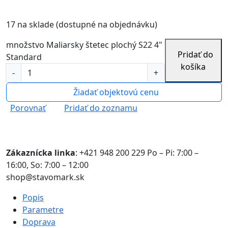
17 na sklade (dostupné na objednávku)
množstvo Maliarsky štetec plochý S22 4"
Pridať do
Standard
košíka
Žiadať objektovú cenu
Porovnať
Pridať do zoznamu
Uvedené ceny sú platné pri online objednávkach.
Zákaznícka linka
: +421 948 200 229 Po – Pi: 7:00 –
16:00, So: 7:00 – 12:00
shop@stavomark.sk
Popis
Parametre
Doprava