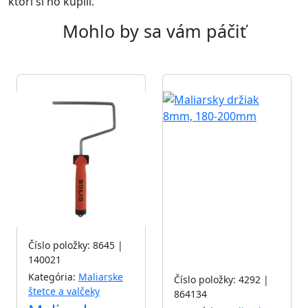
ktorí si ho kúpili.
Mohlo by sa vám páčiť
Akcia
Akcia
Číslo položky: 8645 |
140021
Kategória:
Maliarske
Číslo položky: 4292 |
štetce a valčeky
864134