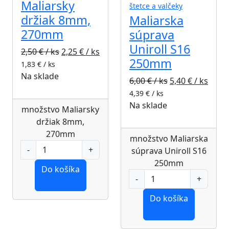
Maliarsky
štetce a valčeky
držiak 8mm,
Maliarska
270mm
súprava
Uniroll S16
2,50
€ / ks
2,25
€ / ks
250mm
1,83
€ / ks
Na sklade
6,00
€ / ks
5,40
€ / ks
4,39
€ / ks
Na sklade
množstvo Maliarsky
držiak 8mm,
270mm
množstvo Maliarska
súprava Uniroll S16
250mm
Do košíka
Do košíka