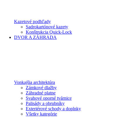
Kazetové podhľady
Sadrokartónové kazety
Konštrukcia Quick-Lock
DVOR A ZÁHRADA
Vonkajšia architektúra
Zámkové dlažby
Záhradné platne
Svahové oporné tvárnice
Palisády a obrubníky
Exteriérové schody a doplnky
Všetky kategórie