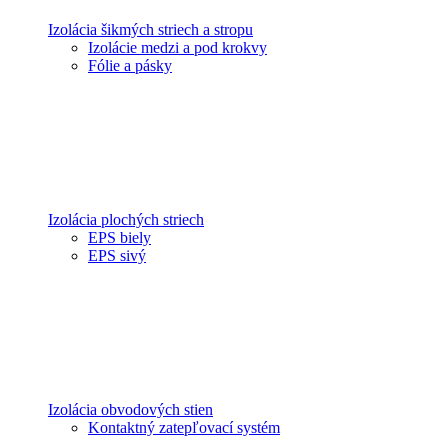
Izolácia šikmých striech a stropu
Izolácie medzi a pod krokvy
Fólie a pásky
Izolácia plochých striech
EPS biely
EPS sivý
Izolácia obvodových stien
Kontaktný zatepľovací systém