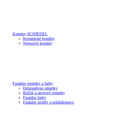
Komíny SCHIEDEL
Keramické komíny
Nerezové komíny
Fasádne omietky a farby
Dekoratívne omietky
Ručné a strojové omietky
Fasádne farby
Fasádne profily a príslušenstvo