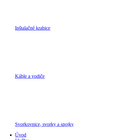
Inštalačné krabice
Káble a vodiče
Svorkovnice, svorky a spojky
Úvod