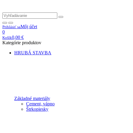
Môj účet
Prihlásiť sa
0
0,00
€
Košík
Kategórie produktov
HRUBÁ STAVBA
Základné materiály
Cement, vápno
Štrkopiesky