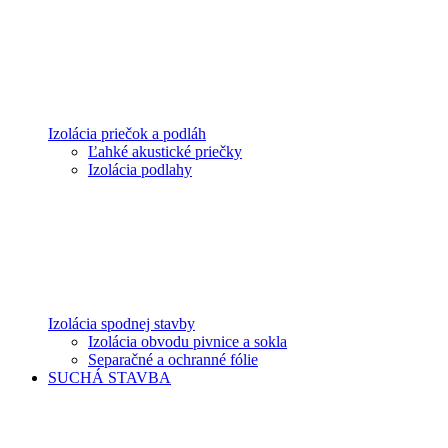
Izolácia priečok a podláh
Ľahké akustické priečky
Izolácia podlahy
Izolácia spodnej stavby
Izolácia obvodu pivnice a sokla
Separačné a ochranné fólie
SUCHÁ STAVBA