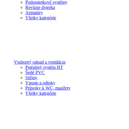
Podomietkové systémy
Revízne dvierka
Armatúry
Všetky kategórie
Vnútorný odpad a ventilácia
Potrubný systém HT
Šedé PVC
Sifóny
Vpuste a odtoky
Prípojky k WC, manžety
Všetky kategórie