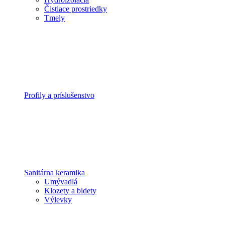
Čistiace prostriedky
Tmely
Profily a príslušenstvo
Sanitárna keramika
Umývadlá
Klozety a bidety
Výlevky