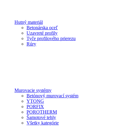
Hutný materiál
Betonárska oceľ
Uzavreté profily
Tyče profilového prierezu
Rúry
Murovacie systémy
Betónový murovací systém
YTONG
PORFIX
POROTHERM
Šamotové tehly
Všetky kategórie