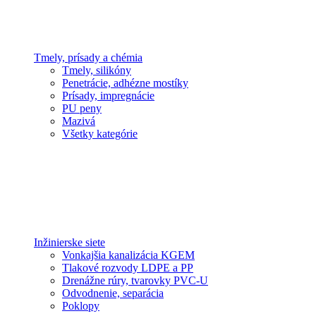
Tmely, prísady a chémia
Tmely, silikóny
Penetrácie, adhézne mostíky
Prísady, impregnácie
PU peny
Mazivá
Všetky kategórie
Inžinierske siete
Vonkajšia kanalizácia KGEM
Tlakové rozvody LDPE a PP
Drenážne rúry, tvarovky PVC-U
Odvodnenie, separácia
Poklopy