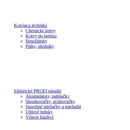
Kotviaca technika
Chemické kotvy
Kotvy do betónu
Hmoždinky
Pätky, uholníky
Elektrické PROFI náradie
Akumulátory, nabíjačky
Skrutkovačky, uťahovačky
Stavebné miešačky a miešadlá
Uhlové brúsky
Vŕtacie kladivá