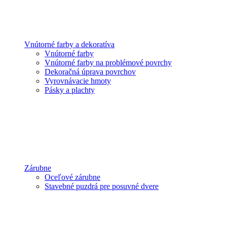
Vnútorné farby a dekoratíva
Vnútorné farby
Vnútorné farby na problémové povrchy
Dekoračná úprava povrchov
Vyrovnávacie hmoty
Pásky a plachty
Zárubne
Oceľové zárubne
Stavebné puzdrá pre posuvné dvere