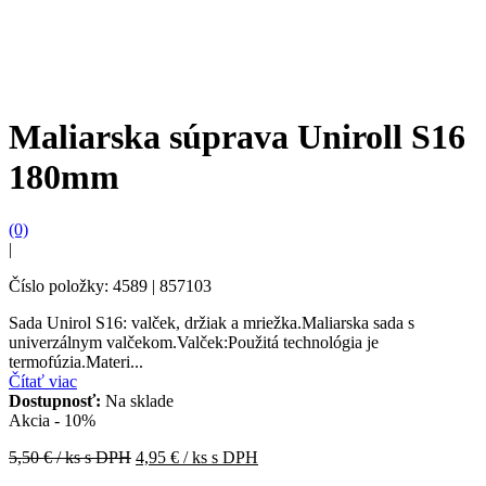
Maliarska súprava Uniroll S16
180mm
(0)
|
Číslo položky: 4589 | 857103
Sada Unirol S16: valček, držiak a mriežka.Maliarska sada s
univerzálnym valčekom.Valček:Použitá technológia je
termofúzia.Materi...
Čítať viac
Dostupnosť:
Na sklade
Akcia - 10%
5,50
€ / ks s DPH
4,95
€ / ks s DPH