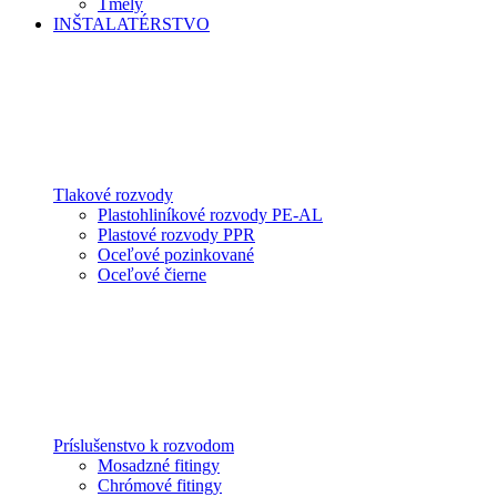
Tmely
INŠTALATÉRSTVO
Tlakové rozvody
Plastohliníkové rozvody PE-AL
Plastové rozvody PPR
Oceľové pozinkované
Oceľové čierne
Príslušenstvo k rozvodom
Mosadzné fitingy
Chrómové fitingy