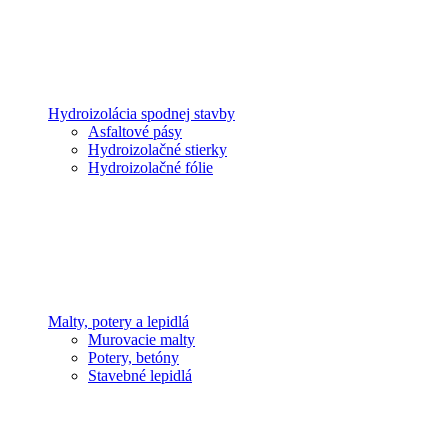
Hydroizolácia spodnej stavby
Asfaltové pásy
Hydroizolačné stierky
Hydroizolačné fólie
Malty, potery a lepidlá
Murovacie malty
Potery, betóny
Stavebné lepidlá