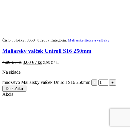
Číslo položky: 8650 | 852037
Kategória:
Maliarske štetce a valčeky
Maliarsky valček Uniroll S16 250mm
4,00
€ / ks
3,60
€ / ks
2,93
€ / ks
Na sklade
množstvo Maliarsky valček Uniroll S16 250mm
Do košíka
Akcia