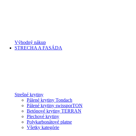
Výhodný nákup
STRECHA A FASÁDA
Strešné krytiny
Pálené krytiny Tondach
Pálené krytiny swissporTON
Betónové krytiny TERRAN
Plechové krytiny
Polykarbonátové platne
Všetky kategórie