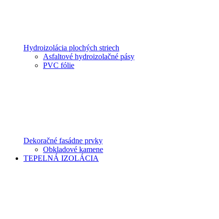
Hydroizolácia plochých striech
Asfaltové hydroizolačné pásy
PVC fólie
Dekoračné fasádne prvky
Obkladové kamene
TEPELNÁ IZOLÁCIA