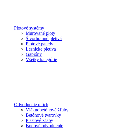
Plotové systémy
Murované ploty
Štvorhranné pletivá
Plotové panely
Lesnícke pletivá
Gabióny
Všetky kategórie
Odvodnenie plôch
Vláknobetónové žľaby
Betónové tvarovky
Plastové žľaby
Bodové odvodnenie