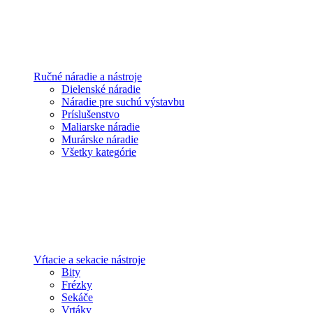
Ručné náradie a nástroje
Dielenské náradie
Náradie pre suchú výstavbu
Príslušenstvo
Maliarske náradie
Murárske náradie
Všetky kategórie
Vŕtacie a sekacie nástroje
Bity
Frézky
Sekáče
Vrtáky