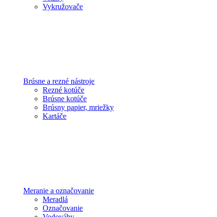
Vykružovače
Brúsne a rezné nástroje
Rezné kotúče
Brúsne kotúče
Brúsny papier, mriežky
Kartáče
Meranie a označovanie
Meradlá
Označovanie
Vodováhy