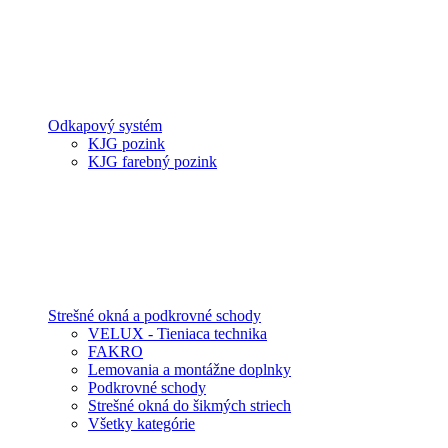
Odkapový systém
KJG pozink
KJG farebný pozink
Strešné okná a podkrovné schody
VELUX - Tieniaca technika
FAKRO
Lemovania a montážne doplnky
Podkrovné schody
Strešné okná do šikmých striech
Všetky kategórie