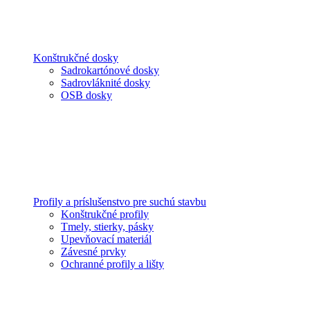
Konštrukčné dosky
Sadrokartónové dosky
Sadrovláknité dosky
OSB dosky
Profily a príslušenstvo pre suchú stavbu
Konštrukčné profily
Tmely, stierky, pásky
Upevňovací materiál
Závesné prvky
Ochranné profily a lišty