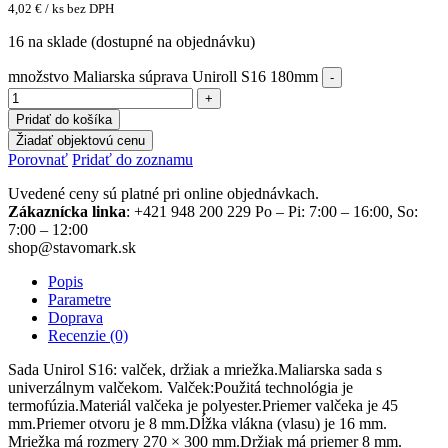
4,02
€
/ ks bez DPH
16 na sklade (dostupné na objednávku)
množstvo Maliarska súprava Uniroll S16 180mm
Pridať do košíka
Žiadať objektovú cenu
Porovnať
Pridať do zoznamu
Uvedené ceny sú platné pri online objednávkach.
Zákaznícka linka
: +421 948 200 229 Po – Pi: 7:00 – 16:00, So:
7:00 – 12:00
shop@stavomark.sk
Popis
Parametre
Doprava
Recenzie (0)
Sada Unirol S16: valček, držiak a mriežka.Maliarska sada s
univerzálnym valčekom. Valček:Použitá technológia je
termofúzia.Materiál valčeka je polyester.Priemer valčeka je 45
mm.Priemer otvoru je 8 mm.Dĺžka vlákna (vlasu) je 16 mm.
Mriežka má rozmery 270 × 300 mm.Držiak má priemer 8 mm.