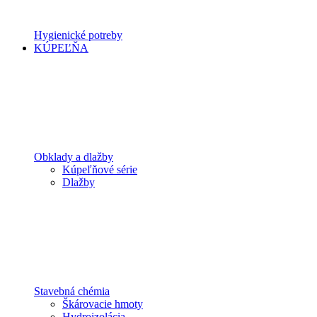
Hygienické potreby
KÚPEĽŇA
Obklady a dlažby
Kúpeľňové série
Dlažby
Stavebná chémia
Škárovacie hmoty
Hydroizolácia