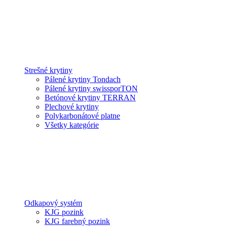
Strešné krytiny
Pálené krytiny Tondach
Pálené krytiny swissporTON
Betónové krytiny TERRAN
Plechové krytiny
Polykarbonátové platne
Všetky kategórie
Odkapový systém
KJG pozink
KJG farebný pozink