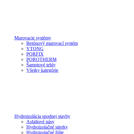
Murovacie systémy
Betónový murovací systém
YTONG
PORFIX
POROTHERM
Šamotové tehly
Všetky kategórie
Hydroizolácia spodnej stavby
Asfaltové pásy
Hydroizolačné stierky
Hydroizolačné fólie