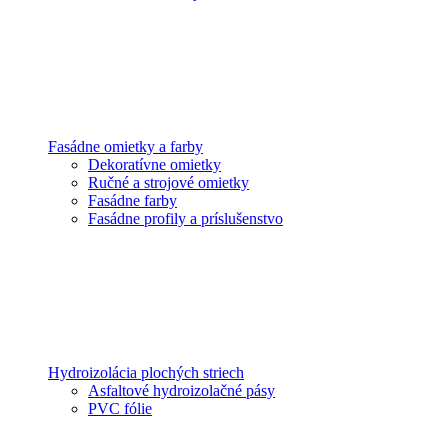
Fasádne omietky a farby
Dekoratívne omietky
Ručné a strojové omietky
Fasádne farby
Fasádne profily a príslušenstvo
Hydroizolácia plochých striech
Asfaltové hydroizolačné pásy
PVC fólie