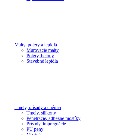
Malty, potery a lepidlá
Murovacie malty
Potery, betóny
Stavebné lepidlá
Tmely, prísady a chémia
Tmely, silikóny
Penetrácie, adhézne mostíky
Prísady, impregnácie
PU peny
Mazivá