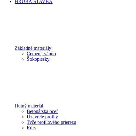
HRUBÁ STAVBA
Základné materiály
Cement, vápno
Štrkopiesky
Hutný materiál
Betonárska oceľ
Uzavreté profily
Tyče profilového prierezu
Rúry