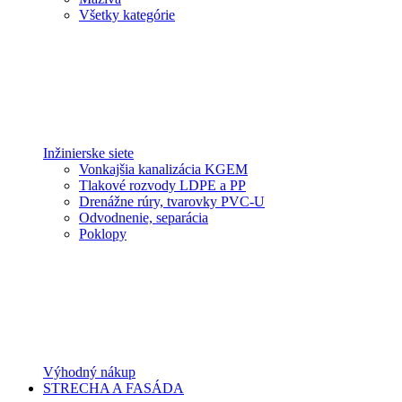
Všetky kategórie
Inžinierske siete
Vonkajšia kanalizácia KGEM
Tlakové rozvody LDPE a PP
Drenážne rúry, tvarovky PVC-U
Odvodnenie, separácia
Poklopy
Výhodný nákup
STRECHA A FASÁDA