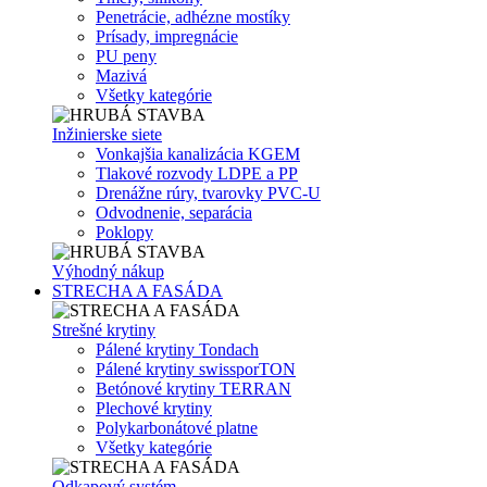
Penetrácie, adhézne mostíky
Prísady, impregnácie
PU peny
Mazivá
Všetky kategórie
Inžinierske siete
Vonkajšia kanalizácia KGEM
Tlakové rozvody LDPE a PP
Drenážne rúry, tvarovky PVC-U
Odvodnenie, separácia
Poklopy
Výhodný nákup
STRECHA A FASÁDA
Strešné krytiny
Pálené krytiny Tondach
Pálené krytiny swissporTON
Betónové krytiny TERRAN
Plechové krytiny
Polykarbonátové platne
Všetky kategórie
Odkapový systém