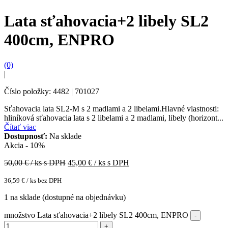
Lata sťahovacia+2 libely SL2
400cm, ENPRO
(0)
|
Číslo položky: 4482 | 701027
Sťahovacia lata SL2-M s 2 madlami a 2 libelami.Hlavné vlastnosti:
hliníková sťahovacia lata s 2 libelami a 2 madlami, libely (horizont...
Čítať viac
Dostupnosť:
Na sklade
Akcia - 10%
50,00
€ / ks s DPH
45,00
€ / ks s DPH
36,59
€
/ ks bez DPH
1 na sklade (dostupné na objednávku)
množstvo Lata sťahovacia+2 libely SL2 400cm, ENPRO