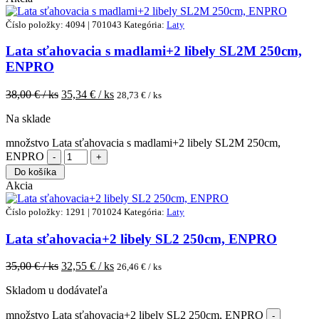
Číslo položky: 4094 | 701043
Kategória:
Laty
Lata sťahovacia s madlami+2 libely SL2M 250cm,
ENPRO
38,00
€ / ks
35,34
€ / ks
28,73
€ / ks
Na sklade
množstvo Lata sťahovacia s madlami+2 libely SL2M 250cm,
ENPRO
Do košíka
Akcia
Číslo položky: 1291 | 701024
Kategória:
Laty
Lata sťahovacia+2 libely SL2 250cm, ENPRO
35,00
€ / ks
32,55
€ / ks
26,46
€ / ks
Skladom u dodávateľa
množstvo Lata sťahovacia+2 libely SL2 250cm, ENPRO