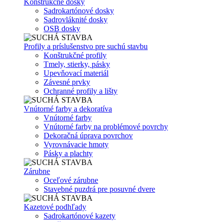
Konštrukčné dosky
Sadrokartónové dosky
Sadrovláknité dosky
OSB dosky
Profily a príslušenstvo pre suchú stavbu
Konštrukčné profily
Tmely, stierky, pásky
Upevňovací materiál
Závesné prvky
Ochranné profily a lišty
Vnútorné farby a dekoratíva
Vnútorné farby
Vnútorné farby na problémové povrchy
Dekoračná úprava povrchov
Vyrovnávacie hmoty
Pásky a plachty
Zárubne
Oceľové zárubne
Stavebné puzdrá pre posuvné dvere
Kazetové podhľady
Sadrokartónové kazety