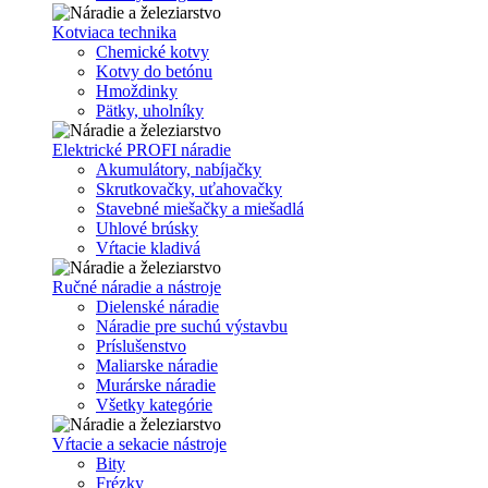
Kotviaca technika
Chemické kotvy
Kotvy do betónu
Hmoždinky
Pätky, uholníky
Elektrické PROFI náradie
Akumulátory, nabíjačky
Skrutkovačky, uťahovačky
Stavebné miešačky a miešadlá
Uhlové brúsky
Vŕtacie kladivá
Ručné náradie a nástroje
Dielenské náradie
Náradie pre suchú výstavbu
Príslušenstvo
Maliarske náradie
Murárske náradie
Všetky kategórie
Vŕtacie a sekacie nástroje
Bity
Frézky