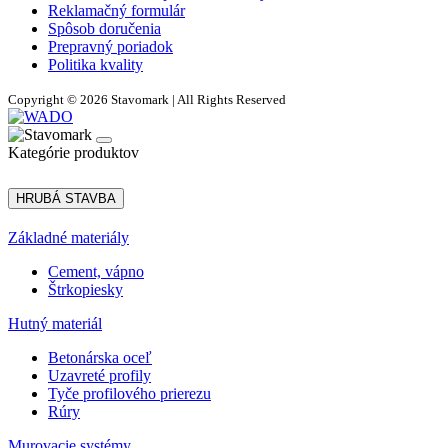
Reklamačný formulár
Spôsob doručenia
Prepravný poriadok
Politika kvality
Copyright © 2026 Stavomark | All Rights Reserved
Kategórie produktov
HRUBÁ STAVBA
Základné materiály
Cement, vápno
Štrkopiesky
Hutný materiál
Betonárska oceľ
Uzavreté profily
Tyče profilového prierezu
Rúry
Murovacie systémy