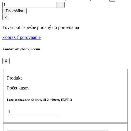
Do košíka
x
Tovar bol úspešne pridaný do porovnania
Zobraziť porovnanie
Žiadať objektovú cenu
X
Produkt
Počet kusov
Lata sťahovacia+2 libely SL2 400cm, ENPRO