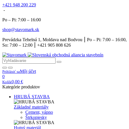
+421 948 200 229
-
Po – Pi: 7:00 – 16:00
shop@stavomark.sk
Prevádzka Tehelná 1, Moldava nad Bodvou ⎮ Po – Pi: 7:00 – 16:00,
So: 7:00 – 12:00 ⎮ +421 905 808 626
Môj účet
Prihlásiť sa
0
0,00
€
Košík
Kategórie produktov
HRUBÁ STAVBA
Základné materiály
Cement, vápno
Štrkopiesky
Hutný materiál