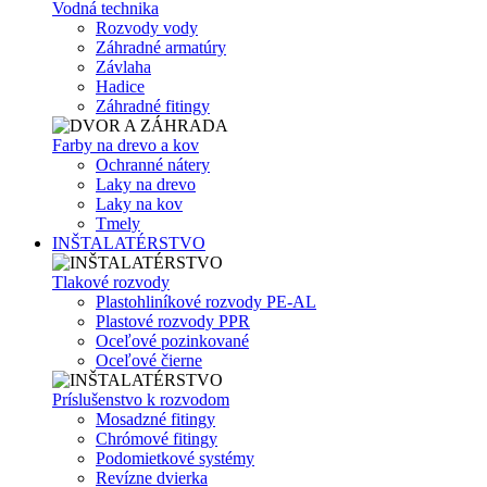
Vodná technika
Rozvody vody
Záhradné armatúry
Závlaha
Hadice
Záhradné fitingy
Farby na drevo a kov
Ochranné nátery
Laky na drevo
Laky na kov
Tmely
INŠTALATÉRSTVO
Tlakové rozvody
Plastohliníkové rozvody PE-AL
Plastové rozvody PPR
Oceľové pozinkované
Oceľové čierne
Príslušenstvo k rozvodom
Mosadzné fitingy
Chrómové fitingy
Podomietkové systémy
Revízne dvierka