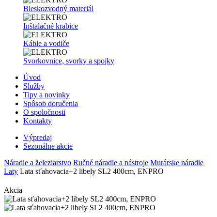
Bleskozvodný materiál
Inštalačné krabice
Káble a vodiče
Svorkovnice, svorky a spojky
Úvod
Služby
Tipy a novinky
Spôsob doručenia
O spoločnosti
Kontakty
Výpredaj
Sezonálne akcie
Náradie a železiarstvo
Ručné náradie a nástroje
Murárske náradie
Laty
Lata sťahovacia+2 libely SL2 400cm, ENPRO
Akcia