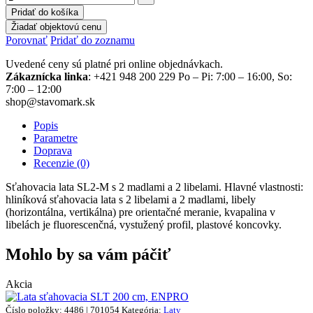
Pridať do košíka
Žiadať objektovú cenu
Porovnať
Pridať do zoznamu
Uvedené ceny sú platné pri online objednávkach.
Zákaznícka linka
: +421 948 200 229 Po – Pi: 7:00 – 16:00, So:
7:00 – 12:00
shop@stavomark.sk
Popis
Parametre
Doprava
Recenzie (0)
Sťahovacia lata SL2-M s 2 madlami a 2 libelami. Hlavné vlastnosti:
hliníková sťahovacia lata s 2 libelami a 2 madlami, libely
(horizontálna, vertikálna) pre orientačné meranie, kvapalina v
libelách je fluorescenčná, vystužený profil, plastové koncovky.
Mohlo by sa vám páčiť
Akcia
Číslo položky: 4486 | 701054
Kategória:
Laty