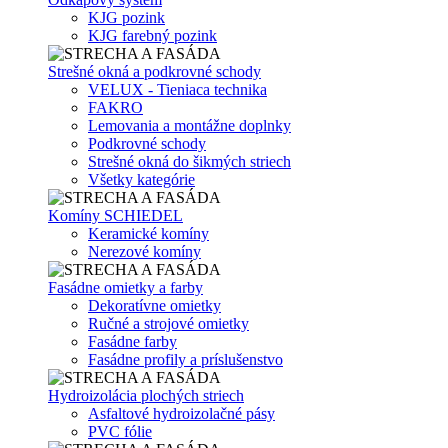
KJG pozink
KJG farebný pozink
Strešné okná a podkrovné schody
VELUX - Tieniaca technika
FAKRO
Lemovania a montážne doplnky
Podkrovné schody
Strešné okná do šikmých striech
Všetky kategórie
Komíny SCHIEDEL
Keramické komíny
Nerezové komíny
Fasádne omietky a farby
Dekoratívne omietky
Ručné a strojové omietky
Fasádne farby
Fasádne profily a príslušenstvo
Hydroizolácia plochých striech
Asfaltové hydroizolačné pásy
PVC fólie