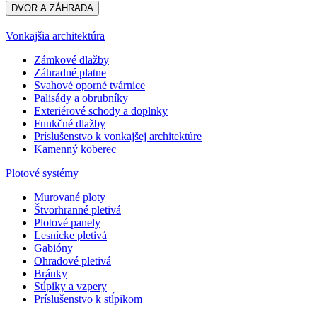
DVOR A ZÁHRADA
Vonkajšia architektúra
Zámkové dlažby
Záhradné platne
Svahové oporné tvárnice
Palisády a obrubníky
Exteriérové schody a doplnky
Funkčné dlažby
Príslušenstvo k vonkajšej architektúre
Kamenný koberec
Plotové systémy
Murované ploty
Štvorhranné pletivá
Plotové panely
Lesnícke pletivá
Gabióny
Ohradové pletivá
Bránky
Stĺpiky a vzpery
Príslušenstvo k stĺpikom