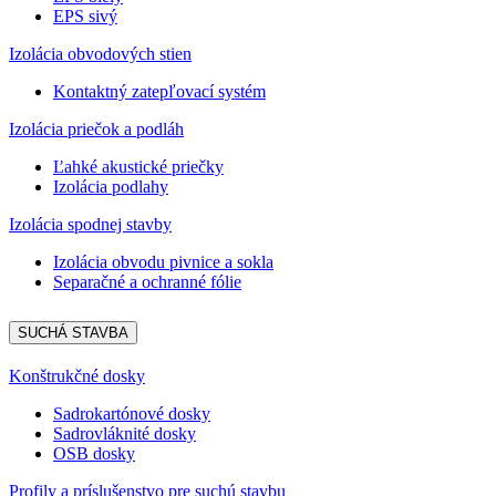
EPS sivý
Izolácia obvodových stien
Kontaktný zatepľovací systém
Izolácia priečok a podláh
Ľahké akustické priečky
Izolácia podlahy
Izolácia spodnej stavby
Izolácia obvodu pivnice a sokla
Separačné a ochranné fólie
SUCHÁ STAVBA
Konštrukčné dosky
Sadrokartónové dosky
Sadrovláknité dosky
OSB dosky
Profily a príslušenstvo pre suchú stavbu