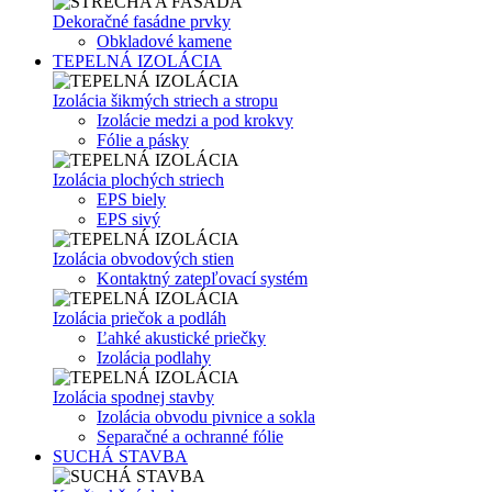
Dekoračné fasádne prvky
Obkladové kamene
TEPELNÁ IZOLÁCIA
Izolácia šikmých striech a stropu
Izolácie medzi a pod krokvy
Fólie a pásky
Izolácia plochých striech
EPS biely
EPS sivý
Izolácia obvodových stien
Kontaktný zatepľovací systém
Izolácia priečok a podláh
Ľahké akustické priečky
Izolácia podlahy
Izolácia spodnej stavby
Izolácia obvodu pivnice a sokla
Separačné a ochranné fólie
SUCHÁ STAVBA