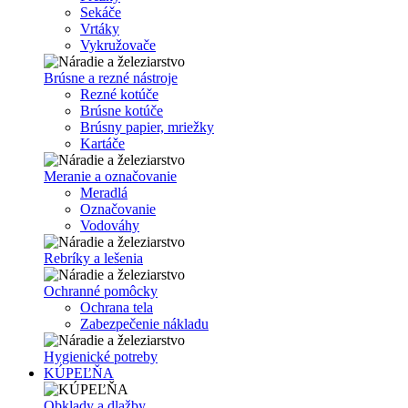
Sekáče
Vrtáky
Vykružovače
Brúsne a rezné nástroje
Rezné kotúče
Brúsne kotúče
Brúsny papier, mriežky
Kartáče
Meranie a označovanie
Meradlá
Označovanie
Vodováhy
Rebríky a lešenia
Ochranné pomôcky
Ochrana tela
Zabezpečenie nákladu
Hygienické potreby
KÚPEĽŇA
Obklady a dlažby