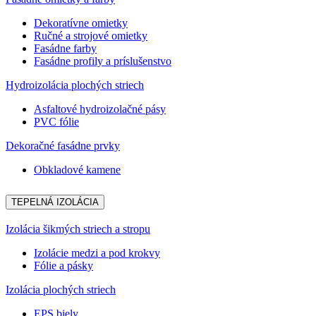
Dekoratívne omietky
Ručné a strojové omietky
Fasádne farby
Fasádne profily a príslušenstvo
Hydroizolácia plochých striech
Asfaltové hydroizolačné pásy
PVC fólie
Dekoračné fasádne prvky
Obkladové kamene
TEPELNÁ IZOLÁCIA
Izolácia šikmých striech a stropu
Izolácie medzi a pod krokvy
Fólie a pásky
Izolácia plochých striech
EPS biely