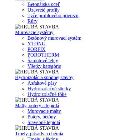
Betonárska oceľ
Uzavreté profily
Tyče profilového prierezu
Rúry
Murovacie systémy
Betónový murovací systém
YTONG
PORFIX
POROTHERM
Šamotové tehly
Všetky kategórie
Hydroizolácia spodnej stavby
Asfaltové pásy
Hydroizolačné stierky
Hydroizolačné fólie
Malty, potery a lepidlá
Murovacie malty
Potery, betóny
Stavebné lepidlá
Tmely, prísady a chémia
Tmely, silikóny