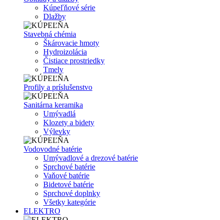
Kúpeľňové série
Dlažby
Stavebná chémia
Škárovacie hmoty
Hydroizolácia
Čistiace prostriedky
Tmely
Profily a príslušenstvo
Sanitárna keramika
Umývadlá
Klozety a bidety
Výlevky
Vodovodné batérie
Umývadlové a drezové batérie
Sprchové batérie
Vaňové batérie
Bidetové batérie
Sprchové doplnky
Všetky kategórie
ELEKTRO