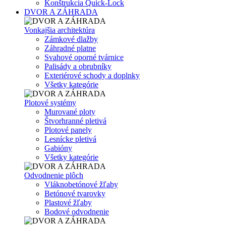
Konštrukcia Quick-Lock
DVOR A ZÁHRADA
Vonkajšia architektúra
Zámkové dlažby
Záhradné platne
Svahové oporné tvárnice
Palisády a obrubníky
Exteriérové schody a doplnky
Všetky kategórie
Plotové systémy
Murované ploty
Štvorhranné pletivá
Plotové panely
Lesnícke pletivá
Gabióny
Všetky kategórie
Odvodnenie plôch
Vláknobetónové žľaby
Betónové tvarovky
Plastové žľaby
Bodové odvodnenie