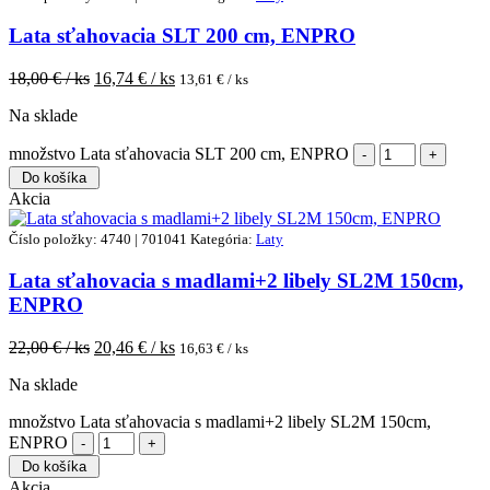
Lata sťahovacia SLT 200 cm, ENPRO
18,00
€ / ks
16,74
€ / ks
13,61
€ / ks
Na sklade
množstvo Lata sťahovacia SLT 200 cm, ENPRO
Do košíka
Akcia
Číslo položky: 4740 | 701041
Kategória:
Laty
Lata sťahovacia s madlami+2 libely SL2M 150cm,
ENPRO
22,00
€ / ks
20,46
€ / ks
16,63
€ / ks
Na sklade
množstvo Lata sťahovacia s madlami+2 libely SL2M 150cm,
ENPRO
Do košíka
Akcia