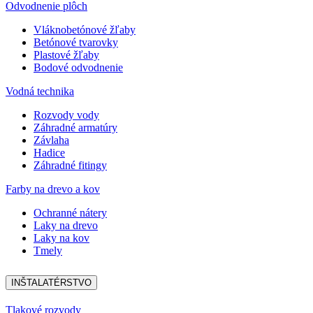
Odvodnenie plôch
Vláknobetónové žľaby
Betónové tvarovky
Plastové žľaby
Bodové odvodnenie
Vodná technika
Rozvody vody
Záhradné armatúry
Závlaha
Hadice
Záhradné fitingy
Farby na drevo a kov
Ochranné nátery
Laky na drevo
Laky na kov
Tmely
INŠTALATÉRSTVO
Tlakové rozvody