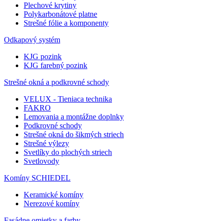
Plechové krytiny
Polykarbonátové platne
Strešné fólie a komponenty
Odkapový systém
KJG pozink
KJG farebný pozink
Strešné okná a podkrovné schody
VELUX - Tieniaca technika
FAKRO
Lemovania a montážne doplnky
Podkrovné schody
Strešné okná do šikmých striech
Strešné výlezy
Svetlíky do plochých striech
Svetlovody
Komíny SCHIEDEL
Keramické komíny
Nerezové komíny
Fasádne omietky a farby