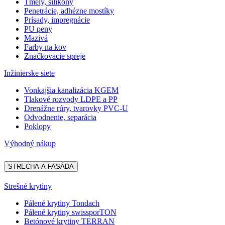
Tmely, silikóny
Penetrácie, adhézne mostíky
Prísady, impregnácie
PU peny
Mazivá
Farby na kov
Značkovacie spreje
Inžinierske siete
Vonkajšia kanalizácia KGEM
Tlakové rozvody LDPE a PP
Drenážne rúry, tvarovky PVC-U
Odvodnenie, separácia
Poklopy
Výhodný nákup
STRECHA A FASÁDA
Strešné krytiny
Pálené krytiny Tondach
Pálené krytiny swissporTON
Betónové krytiny TERRAN