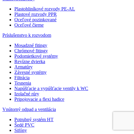
Plastohliníkové rozvody PE-AL
Plastové rozvody PPR
Oceľové pozinkované
Oceľové čierne
Príslušenstvo k rozvodom
Mosadzné fitingy
Chrómové fitingy
Podomietkové systémy
Revízne dvierka
Armatúry
Závesné systémy
Filtrácia
Tesnenia
Napúšťacie a vypúšťacie ventily k WC
Izolačné rúry
Pripojovacie a flexi hadice
Vnútorný odpad a ventilácia
Potrubný systém HT
Šedé PVC
Sifóny