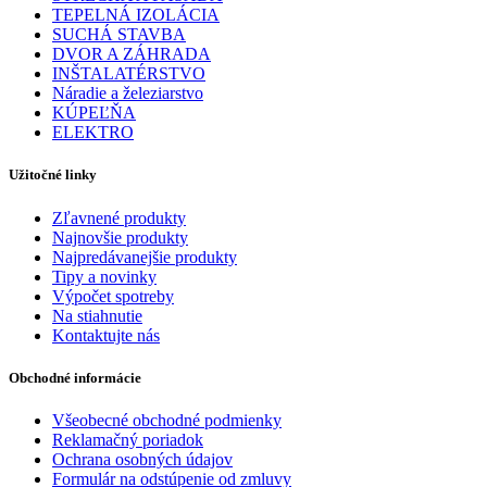
TEPELNÁ IZOLÁCIA
SUCHÁ STAVBA
DVOR A ZÁHRADA
INŠTALATÉRSTVO
Náradie a železiarstvo
KÚPEĽŇA
ELEKTRO
Užitočné linky
Zľavnené produkty
Najnovšie produkty
Najpredávanejšie produkty
Tipy a novinky
Výpočet spotreby
Na stiahnutie
Kontaktujte nás
Obchodné informácie
Všeobecné obchodné podmienky
Reklamačný poriadok
Ochrana osobných údajov
Formulár na odstúpenie od zmluvy