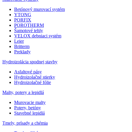
Betónový murovací systém
YTONG
PORFIX
POROTHERM
Šamotové tehly
VELOX debniaci systém
Leier
Britterm
Preklady
Hydroizolácia spodnej stavby
Asfaltové pásy
Hydroizolačné stierky
Hydroizolačné fólie
Malty, potery a lepidlá
Murovacie malty
Potery, betóny
Stavebné lepidlá
Tmely, prísady a chémia