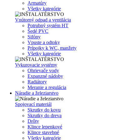
Armatúry
Všetky kategórie
Vnútorný odpad a ventilácia
Potrubný systém HT
Šedé PVC
Sifóny
Vpuste a odtoky
Prípojky k WC, manžety
Všetky kategórie
Vykurovacie systémy
Ohrievače vody
Expanzné nádoby
Radiátory
Meranie a regulácia
Náradie a železiarstvo
Spojovací materiál
Skrutky do kovu
Skrutky do dreva
Drôty
Klince lepenkové
Klince stavebné
Všetky kategórie