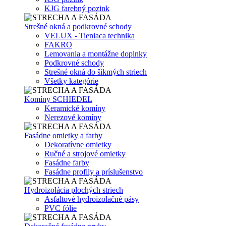
KJG farebný pozink
Strešné okná a podkrovné schody
VELUX - Tieniaca technika
FAKRO
Lemovania a montážne doplnky
Podkrovné schody
Strešné okná do šikmých striech
Všetky kategórie
Komíny SCHIEDEL
Keramické komíny
Nerezové komíny
Fasádne omietky a farby
Dekoratívne omietky
Ručné a strojové omietky
Fasádne farby
Fasádne profily a príslušenstvo
Hydroizolácia plochých striech
Asfaltové hydroizolačné pásy
PVC fólie