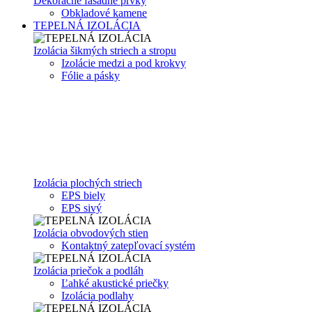
Dekoračné fasádne prvky
Obkladové kamene
TEPELNÁ IZOLÁCIA
Izolácia šikmých striech a stropu
Izolácie medzi a pod krokvy
Fólie a pásky
Izolácia plochých striech
EPS biely
EPS sivý
Izolácia obvodových stien
Kontaktný zatepľovací systém
Izolácia priečok a podláh
Ľahké akustické priečky
Izolácia podlahy