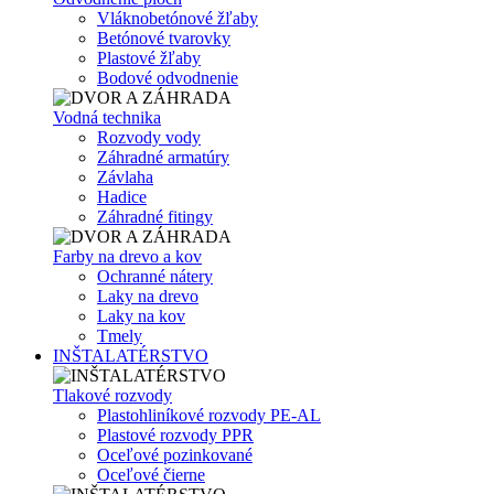
Vláknobetónové žľaby
Betónové tvarovky
Plastové žľaby
Bodové odvodnenie
Vodná technika
Rozvody vody
Záhradné armatúry
Závlaha
Hadice
Záhradné fitingy
Farby na drevo a kov
Ochranné nátery
Laky na drevo
Laky na kov
Tmely
INŠTALATÉRSTVO
Tlakové rozvody
Plastohliníkové rozvody PE-AL
Plastové rozvody PPR
Oceľové pozinkované
Oceľové čierne