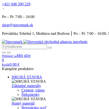
+421 948 200 229
-
Po – Pi: 7:00 – 16:00
shop@stavomark.sk
Prevádzka Tehelná 1, Moldava nad Bodvou ⎮ Po – Pi: 7:00 – 16:00, 
Môj účet
Prihlásiť sa
0
0,00
€
Košík
Kategórie produktov
HRUBÁ STAVBA
Základné materiály
Cement, vápno
Štrkopiesky
Hutný materiál
Betonárska oceľ