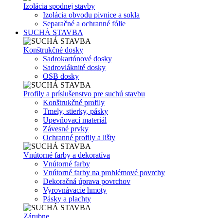
Izolácia spodnej stavby
Izolácia obvodu pivnice a sokla
Separačné a ochranné fólie
SUCHÁ STAVBA
Konštrukčné dosky
Sadrokartónové dosky
Sadrovláknité dosky
OSB dosky
Profily a príslušenstvo pre suchú stavbu
Konštrukčné profily
Tmely, stierky, pásky
Upevňovací materiál
Závesné prvky
Ochranné profily a lišty
Vnútorné farby a dekoratíva
Vnútorné farby
Vnútorné farby na problémové povrchy
Dekoračná úprava povrchov
Vyrovnávacie hmoty
Pásky a plachty
Zárubne