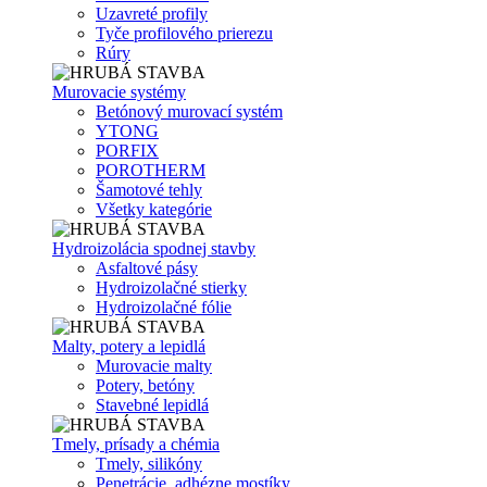
Uzavreté profily
Tyče profilového prierezu
Rúry
Murovacie systémy
Betónový murovací systém
YTONG
PORFIX
POROTHERM
Šamotové tehly
Všetky kategórie
Hydroizolácia spodnej stavby
Asfaltové pásy
Hydroizolačné stierky
Hydroizolačné fólie
Malty, potery a lepidlá
Murovacie malty
Potery, betóny
Stavebné lepidlá
Tmely, prísady a chémia
Tmely, silikóny
Penetrácie, adhézne mostíky