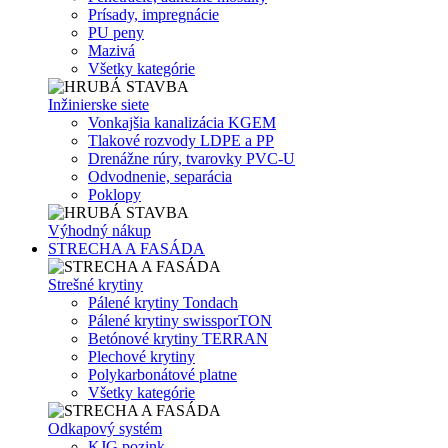
Prísady, impregnácie
PU peny
Mazivá
Všetky kategórie
Inžinierske siete
Vonkajšia kanalizácia KGEM
Tlakové rozvody LDPE a PP
Drenážne rúry, tvarovky PVC-U
Odvodnenie, separácia
Poklopy
Výhodný nákup
STRECHA A FASÁDA
Strešné krytiny
Pálené krytiny Tondach
Pálené krytiny swissporTON
Betónové krytiny TERRAN
Plechové krytiny
Polykarbonátové platne
Všetky kategórie
Odkapový systém
KJG pozink