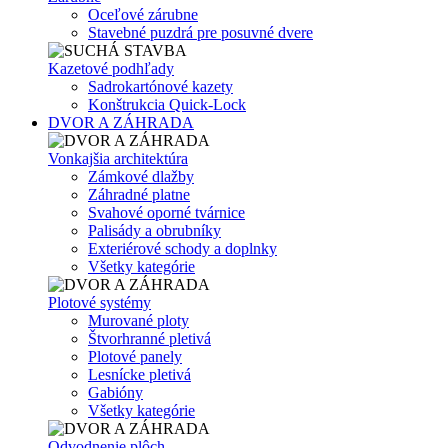
Oceľové zárubne
Stavebné puzdrá pre posuvné dvere
Kazetové podhľady
Sadrokartónové kazety
Konštrukcia Quick-Lock
DVOR A ZÁHRADA
Vonkajšia architektúra
Zámkové dlažby
Záhradné platne
Svahové oporné tvárnice
Palisády a obrubníky
Exteriérové schody a doplnky
Všetky kategórie
Plotové systémy
Murované ploty
Štvorhranné pletivá
Plotové panely
Lesnícke pletivá
Gabióny
Všetky kategórie
Odvodnenie plôch