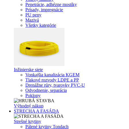
Penetrácie, adhézne mostíky
Prísady, impregnácie
PU peny
Mazivá
Všetky kategórie
Inžinierske siete
Vonkajšia kanalizácia KGEM
Tlakové rozvody LDPE a PP
Drenážne rúry, tvarovky PVC-U
Odvodnenie, separácia
Poklopy
Výhodný nákup
STRECHA A FASÁDA
Strešné krytiny
Pálené krytiny Tondach