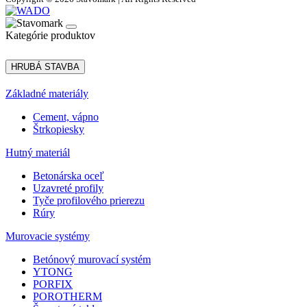
Kategórie produktov
HRUBÁ STAVBA
Základné materiály
Cement, vápno
Štrkopiesky
Hutný materiál
Betonárska oceľ
Uzavreté profily
Tyče profilového prierezu
Rúry
Murovacie systémy
Betónový murovací systém
YTONG
PORFIX
POROTHERM