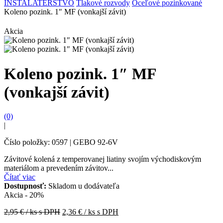
INŠTALATÉRSTVO
Tlakové rozvody
Oceľové pozinkované
Koleno pozink. 1″ MF (vonkajší závit)
Akcia
Koleno pozink. 1″ MF
(vonkajší závit)
(0)
|
Číslo položky: 0597 | GEBO 92-6V
Závitové kolená z temperovanej liatiny svojím východiskovým
materiálom a prevedením závitov...
Čítať viac
Dostupnosť:
Skladom u dodávateľa
Akcia - 20%
2,95
€ / ks s DPH
2,36
€ / ks s DPH