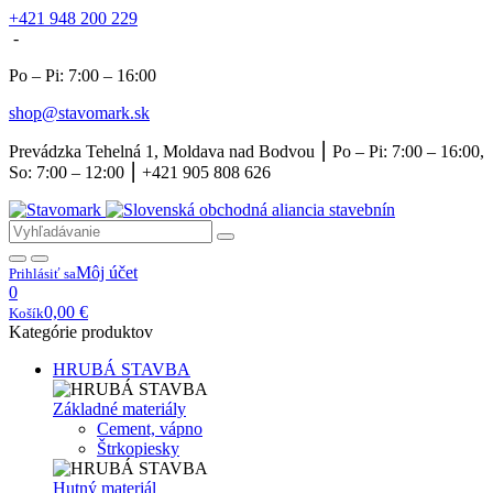
+421 948 200 229
-
Po – Pi: 7:00 – 16:00
shop@stavomark.sk
Prevádzka Tehelná 1, Moldava nad Bodvou ⎮ Po – Pi: 7:00 – 16:00,
So: 7:00 – 12:00 ⎮ +421 905 808 626
Môj účet
Prihlásiť sa
0
0,00
€
Košík
Kategórie produktov
HRUBÁ STAVBA
Základné materiály
Cement, vápno
Štrkopiesky
Hutný materiál