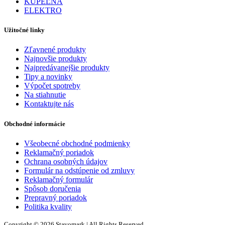
KÚPEĽŇA
ELEKTRO
Užitočné linky
Zľavnené produkty
Najnovšie produkty
Najpredávanejšie produkty
Tipy a novinky
Výpočet spotreby
Na stiahnutie
Kontaktujte nás
Obchodné informácie
Všeobecné obchodné podmienky
Reklamačný poriadok
Ochrana osobných údajov
Formulár na odstúpenie od zmluvy
Reklamačný formulár
Spôsob doručenia
Prepravný poriadok
Politika kvality
Copyright © 2026 Stavomark | All Rights Reserved