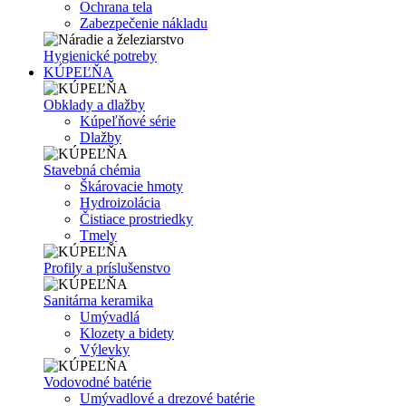
Ochrana tela
Zabezpečenie nákladu
Hygienické potreby
KÚPEĽŇA
Obklady a dlažby
Kúpeľňové série
Dlažby
Stavebná chémia
Škárovacie hmoty
Hydroizolácia
Čistiace prostriedky
Tmely
Profily a príslušenstvo
Sanitárna keramika
Umývadlá
Klozety a bidety
Výlevky
Vodovodné batérie
Umývadlové a drezové batérie