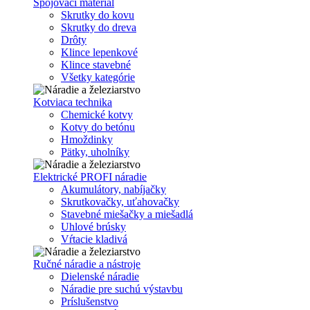
Spojovací materiál
Skrutky do kovu
Skrutky do dreva
Drôty
Klince lepenkové
Klince stavebné
Všetky kategórie
Kotviaca technika
Chemické kotvy
Kotvy do betónu
Hmoždinky
Pätky, uholníky
Elektrické PROFI náradie
Akumulátory, nabíjačky
Skrutkovačky, uťahovačky
Stavebné miešačky a miešadlá
Uhlové brúsky
Vŕtacie kladivá
Ručné náradie a nástroje
Dielenské náradie
Náradie pre suchú výstavbu
Príslušenstvo