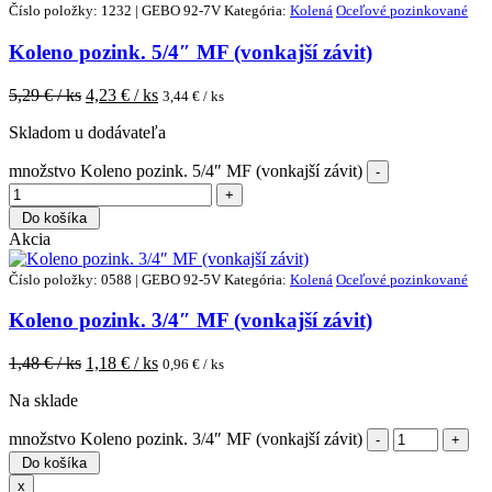
Číslo položky: 1232 | GEBO 92-7V
Kategória:
Kolená
Oceľové pozinkované
Koleno pozink. 5/4″ MF (vonkajší závit)
5,29
€ / ks
4,23
€ / ks
3,44
€ / ks
Skladom u dodávateľa
množstvo Koleno pozink. 5/4″ MF (vonkajší závit)
Do košíka
Akcia
Číslo položky: 0588 | GEBO 92-5V
Kategória:
Kolená
Oceľové pozinkované
Koleno pozink. 3/4″ MF (vonkajší závit)
1,48
€ / ks
1,18
€ / ks
0,96
€ / ks
Na sklade
množstvo Koleno pozink. 3/4″ MF (vonkajší závit)
Do košíka
x