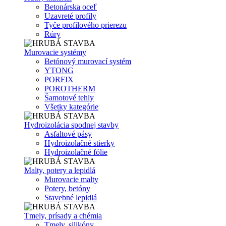
Betonárska oceľ
Uzavreté profily
Tyče profilového prierezu
Rúry
Murovacie systémy
Betónový murovací systém
YTONG
PORFIX
POROTHERM
Šamotové tehly
Všetky kategórie
Hydroizolácia spodnej stavby
Asfaltové pásy
Hydroizolačné stierky
Hydroizolačné fólie
Malty, potery a lepidlá
Murovacie malty
Potery, betóny
Stavebné lepidlá
Tmely, prísady a chémia
Tmely, silikóny