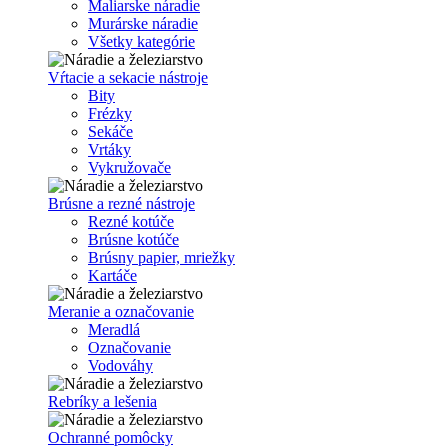
Maliarske náradie
Murárske náradie
Všetky kategórie
Vŕtacie a sekacie nástroje
Bity
Frézky
Sekáče
Vrtáky
Vykružovače
Brúsne a rezné nástroje
Rezné kotúče
Brúsne kotúče
Brúsny papier, mriežky
Kartáče
Meranie a označovanie
Meradlá
Označovanie
Vodováhy
Rebríky a lešenia
Ochranné pomôcky