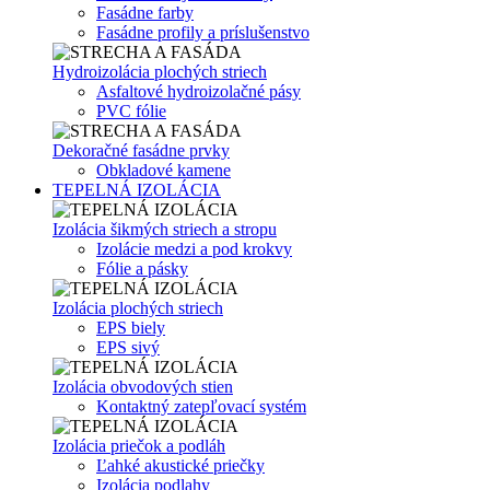
Fasádne farby
Fasádne profily a príslušenstvo
Hydroizolácia plochých striech
Asfaltové hydroizolačné pásy
PVC fólie
Dekoračné fasádne prvky
Obkladové kamene
TEPELNÁ IZOLÁCIA
Izolácia šikmých striech a stropu
Izolácie medzi a pod krokvy
Fólie a pásky
Izolácia plochých striech
EPS biely
EPS sivý
Izolácia obvodových stien
Kontaktný zatepľovací systém
Izolácia priečok a podláh
Ľahké akustické priečky
Izolácia podlahy