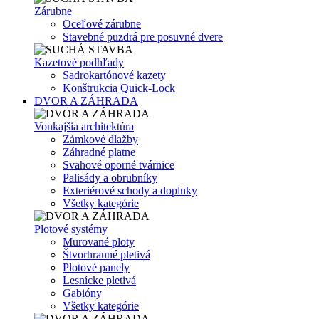
Zárubne
Oceľové zárubne
Stavebné puzdrá pre posuvné dvere
Kazetové podhľady
Sadrokartónové kazety
Konštrukcia Quick-Lock
DVOR A ZÁHRADA
Vonkajšia architektúra
Zámkové dlažby
Záhradné platne
Svahové oporné tvárnice
Palisády a obrubníky
Exteriérové schody a doplnky
Všetky kategórie
Plotové systémy
Murované ploty
Štvorhranné pletivá
Plotové panely
Lesnícke pletivá
Gabióny
Všetky kategórie