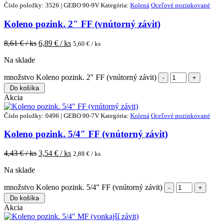
Číslo položky: 3526 | GEBO 90-9V
Kategória:
Kolená
Oceľové pozinkované
Koleno pozink. 2″ FF (vnútorný závit)
8,61
€ / ks
6,89
€ / ks
5,60
€ / ks
Na sklade
množstvo Koleno pozink. 2″ FF (vnútorný závit)
Do košíka
Akcia
Číslo položky: 0496 | GEBO 90-7V
Kategória:
Kolená
Oceľové pozinkované
Koleno pozink. 5/4″ FF (vnútorný závit)
4,43
€ / ks
3,54
€ / ks
2,88
€ / ks
Na sklade
množstvo Koleno pozink. 5/4″ FF (vnútorný závit)
Do košíka
Akcia