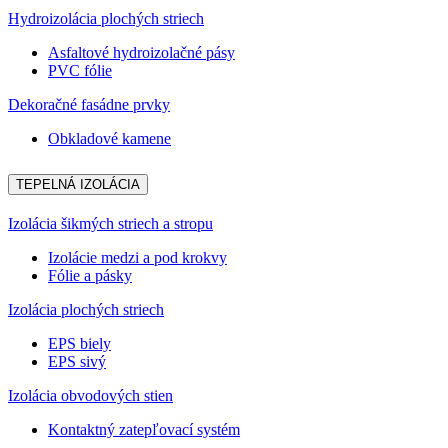
Hydroizolácia plochých striech
Asfaltové hydroizolačné pásy
PVC fólie
Dekoračné fasádne prvky
Obkladové kamene
TEPELNÁ IZOLÁCIA
Izolácia šikmých striech a stropu
Izolácie medzi a pod krokvy
Fólie a pásky
Izolácia plochých striech
EPS biely
EPS sivý
Izolácia obvodových stien
Kontaktný zatepľovací systém