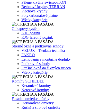
Pálené krytiny swissporTON
Betónové krytiny TERRAN
Plechové krytiny
Polykarbonátové platne
Všetky kategórie
Odkapový systém
KJG pozink
KJG farebný pozink
Strešné okná a podkrovné schody
VELUX - Tieniaca technika
FAKRO
Lemovania a montážne doplnky
Podkrovné schody
Strešné okná do šikmých striech
Všetky kategórie
Komíny SCHIEDEL
Keramické komíny
Nerezové komíny
Fasádne omietky a farby
Dekoratívne omietky
Ručné a strojové omietky