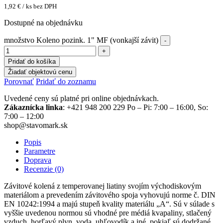
1,92
€
/ ks bez DPH
Dostupné na objednávku
množstvo Koleno pozink. 1" MF (vonkajší závit)
Pridať do košíka
Žiadať objektovú cenu
Porovnať
Pridať do zoznamu
Uvedené ceny sú platné pri online objednávkach.
Zákaznícka linka
: +421 948 200 229 Po – Pi: 7:00 – 16:00, So:
7:00 – 12:00
shop@stavomark.sk
Popis
Parametre
Doprava
Recenzie (0)
Závitové kolená z temperovanej liatiny svojím východiskovým
materiálom a prevedením závitového spoja vyhovujú norme č. DIN
EN 10242:1994 a majú stupeň kvality materiálu „A“. Sú v súlade s
vyššie uvedenou normou sú vhodné pre médiá kvapaliny, stlačený
vzduch, horľavý plyn, voda, uhľovodík a iné, pokiaľ sú dodržané