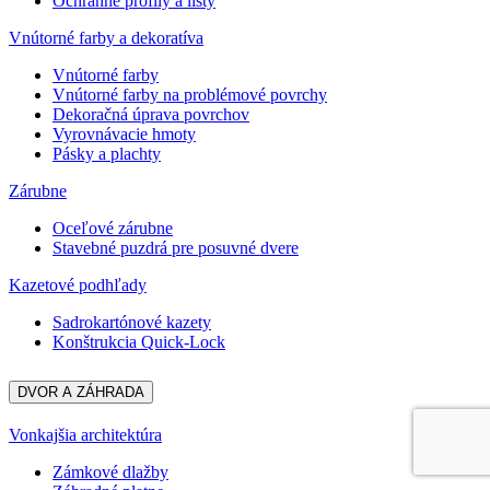
Ochranné profily a lišty
Vnútorné farby a dekoratíva
Vnútorné farby
Vnútorné farby na problémové povrchy
Dekoračná úprava povrchov
Vyrovnávacie hmoty
Pásky a plachty
Zárubne
Oceľové zárubne
Stavebné puzdrá pre posuvné dvere
Kazetové podhľady
Sadrokartónové kazety
Konštrukcia Quick-Lock
DVOR A ZÁHRADA
Vonkajšia architektúra
Zámkové dlažby