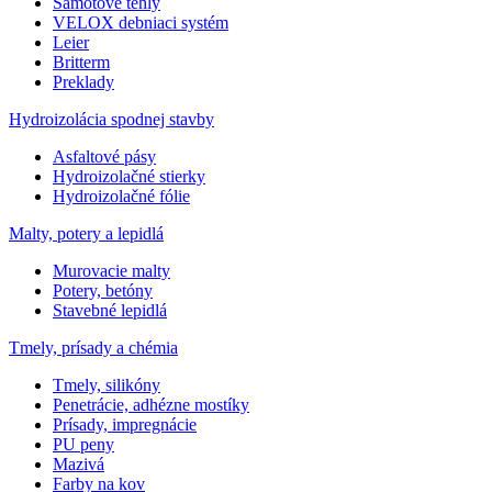
Šamotové tehly
VELOX debniaci systém
Leier
Britterm
Preklady
Hydroizolácia spodnej stavby
Asfaltové pásy
Hydroizolačné stierky
Hydroizolačné fólie
Malty, potery a lepidlá
Murovacie malty
Potery, betóny
Stavebné lepidlá
Tmely, prísady a chémia
Tmely, silikóny
Penetrácie, adhézne mostíky
Prísady, impregnácie
PU peny
Mazivá
Farby na kov