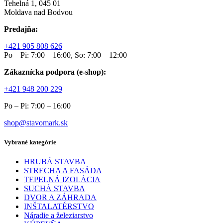
Tehelná 1, 045 01
Moldava nad Bodvou
Predajňa:
+421 905 808 626
Po – Pi: 7:00 – 16:00, So: 7:00 – 12:00
Zákaznícka podpora (e-shop):
+421 948 200 229
Po – Pi: 7:00 – 16:00
shop@stavomark.sk
Vybrané kategórie
HRUBÁ STAVBA
STRECHA A FASÁDA
TEPELNÁ IZOLÁCIA
SUCHÁ STAVBA
DVOR A ZÁHRADA
INŠTALATÉRSTVO
Náradie a železiarstvo