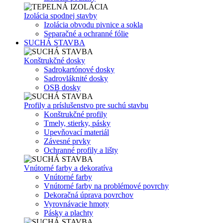
Izolácia spodnej stavby
Izolácia obvodu pivnice a sokla
Separačné a ochranné fólie
SUCHÁ STAVBA
Konštrukčné dosky
Sadrokartónové dosky
Sadrovláknité dosky
OSB dosky
Profily a príslušenstvo pre suchú stavbu
Konštrukčné profily
Tmely, stierky, pásky
Upevňovací materiál
Závesné prvky
Ochranné profily a lišty
Vnútorné farby a dekoratíva
Vnútorné farby
Vnútorné farby na problémové povrchy
Dekoračná úprava povrchov
Vyrovnávacie hmoty
Pásky a plachty