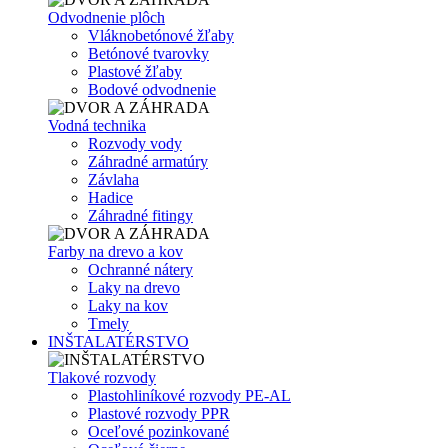
Odvodnenie plôch
Vláknobetónové žľaby
Betónové tvarovky
Plastové žľaby
Bodové odvodnenie
Vodná technika
Rozvody vody
Záhradné armatúry
Závlaha
Hadice
Záhradné fitingy
Farby na drevo a kov
Ochranné nátery
Laky na drevo
Laky na kov
Tmely
INŠTALATÉRSTVO
Tlakové rozvody
Plastohliníkové rozvody PE-AL
Plastové rozvody PPR
Oceľové pozinkované