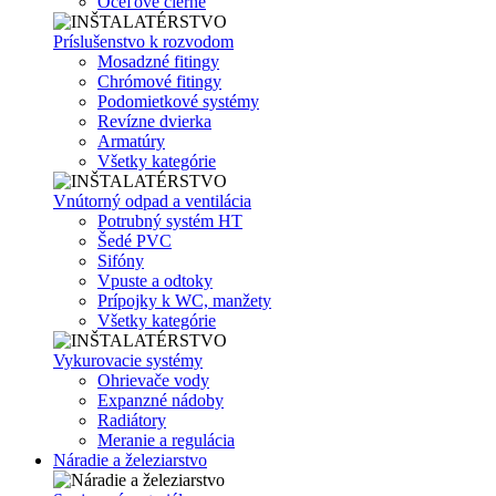
Oceľové čierne
Príslušenstvo k rozvodom
Mosadzné fitingy
Chrómové fitingy
Podomietkové systémy
Revízne dvierka
Armatúry
Všetky kategórie
Vnútorný odpad a ventilácia
Potrubný systém HT
Šedé PVC
Sifóny
Vpuste a odtoky
Prípojky k WC, manžety
Všetky kategórie
Vykurovacie systémy
Ohrievače vody
Expanzné nádoby
Radiátory
Meranie a regulácia
Náradie a železiarstvo