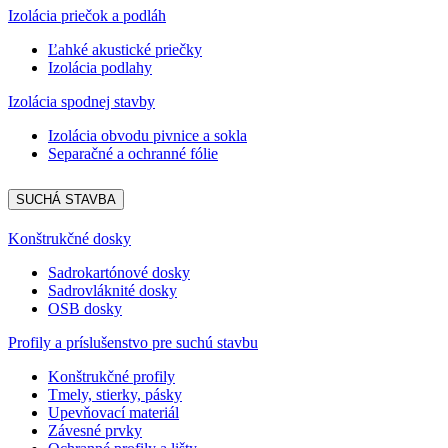
Izolácia priečok a podláh
Ľahké akustické priečky
Izolácia podlahy
Izolácia spodnej stavby
Izolácia obvodu pivnice a sokla
Separačné a ochranné fólie
SUCHÁ STAVBA
Konštrukčné dosky
Sadrokartónové dosky
Sadrovláknité dosky
OSB dosky
Profily a príslušenstvo pre suchú stavbu
Konštrukčné profily
Tmely, stierky, pásky
Upevňovací materiál
Závesné prvky