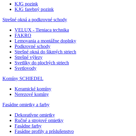
KJG pozink
KJG farebný pozink
Strešné okná a podkrovné schody
VELUX - Tieniaca technika
FAKRO
Lemovania a montážne doplnky
Podkrovné schody
Strešné okná do šikmých striech
Strešné výlezy
Svetlíky do plochých striech
Svetlovody
Komíny SCHIEDEL
Keramické komíny
Nerezové komíny
Fasádne omietky a farby
Dekoratívne omietky
Ručné a strojové omietky
Fasádne farby
Fasádne profily a príslušenstvo