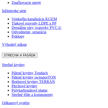
Značkovacie spreje
Inžinierske siete
Vonkajšia kanalizácia KGEM
Tlakové rozvody LDPE a PP
Drenážne rúry, tvarovky PVC-U
Odvodnenie, separácia
Poklopy
Výhodný nákup
STRECHA A FASÁDA
Strešné krytiny
Pálené krytiny Tondach
Pálené krytiny swissporTON
Betónové krytiny TERRAN
Plechové krytiny
Polykarbonátové platne
Strešné fólie a komponenty
Odkapový systém